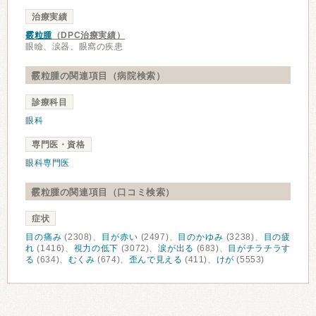
治療実績
霰粒腫
（DPC治療実績）
眼瞼、涙器、眼窩の疾患
霰粒腫の関連項目（病院検索）
診療科目
眼科
専門医・資格
眼科専門医
霰粒腫の関連項目（口コミ検索）
症状
目の痛み
(2308)、
目が赤い
(2497)、
目のかゆみ
(3238)、
目の疲
れ
(1416)、
視力の低下
(3072)、
涙が出る
(683)、
目がチラチラす
る
(634)、
むくみ
(674)、
歪んで見える
(411)、
けが
(5553)