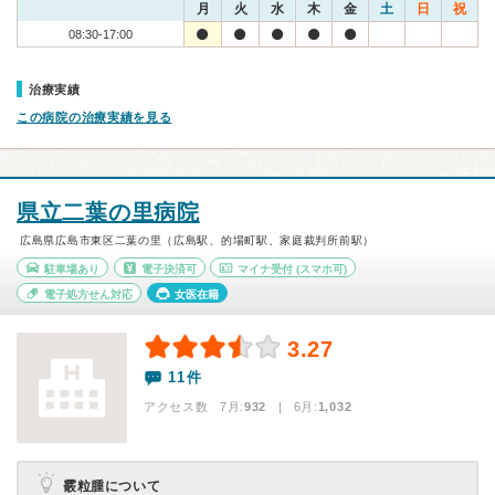
月
火
水
木
金
土
日
祝
08:30-17:00
治療実績
この病院の治療実績を見る
県立二葉の里病院
広島県広島市東区二葉の里（広島駅、的場町駅、家庭裁判所前駅）
駐車場あり
電子決済可
マイナ受付
(スマホ可)
電子処方せん対応
女医在籍
3.27
11件
アクセス数 7月:
932
| 6月:
1,032
霰粒腫について