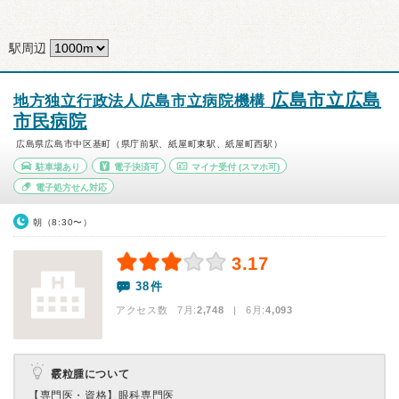
駅周辺
広島市立広島
地方独立行政法人広島市立病院機構
市民病院
広島県広島市中区基町（県庁前駅、紙屋町東駅、紙屋町西駅）
駐車場あり
電子決済可
マイナ受付
(スマホ可)
電子処方せん対応
朝（8:30〜）
3.17
38件
アクセス数 7月:
2,748
| 6月:
4,093
霰粒腫について
【専門医・資格】
眼科専門医