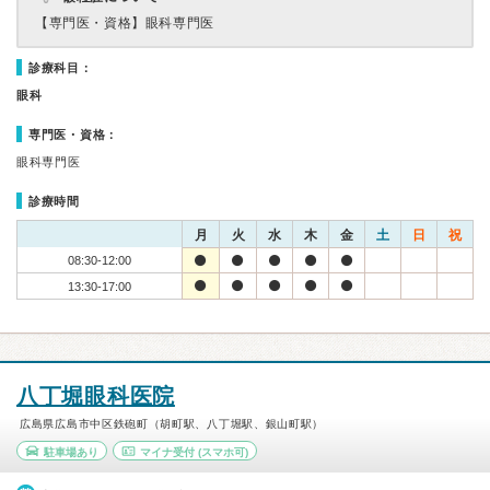
【専門医・資格】
眼科専門医
診療科目：
眼科
専門医・資格：
眼科専門医
診療時間
月
火
水
木
金
土
日
祝
08:30-12:00
13:30-17:00
八丁堀眼科医院
広島県広島市中区鉄砲町（胡町駅、八丁堀駅、銀山町駅）
駐車場あり
マイナ受付
(スマホ可)