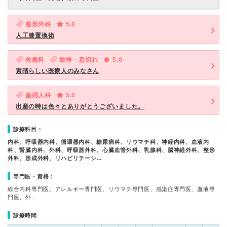
整形外科
5.0
人工膝置換術
救急科
動悸・息切れ
5.0
素晴らしい医療人のみなさん
産婦人科
5.0
出産の時は色々とありがとうございました。
診療科目：
内科、呼吸器内科、循環器内科、糖尿病科、リウマチ科、神経内科、血液内
科、腎臓内科、外科、呼吸器外科、心臓血管外科、乳腺科、脳神経外科、整形
外科、形成外科、リハビリテーシ…
専門医・資格：
総合内科専門医、アレルギー専門医、リウマチ専門医、感染症専門医、血液専
門医、外…
診療時間