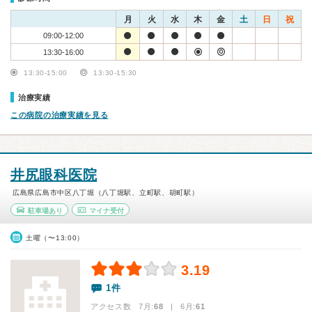
月
火
水
木
金
土
日
祝
09:00-12:00
13:30-16:00
13:30-15:00
13:30-15:30
治療実績
この病院の治療実績を見る
井尻眼科医院
広島県広島市中区八丁堀（八丁堀駅、立町駅、胡町駅）
駐車場あり
マイナ受付
土曜（〜13:00）
3.19
1件
アクセス数 7月:
68
| 6月:
61