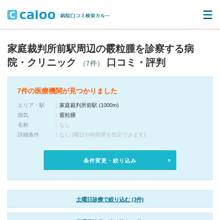
家庭裁判所前駅周辺の霰粒腫を診察する病
院・クリニック
口コミ・評判
（7件）
7件の医療機関が見つかりました
エリア・駅
家庭裁判所前駅 (1000m)
病気
霰粒腫
名称
なし
詳細条件
なし (曜日や時間帯を指定できます)
条件変更・絞り込み
土曜日診療で絞り込む (3件)