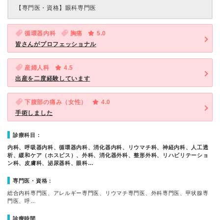
【専門医・資格】
眼科専門医
循環器内科
胸痛
5.0
皆さんがプロフェッショナル
産婦人科
4.5
出産を二度経験しています
下腹部の痛み（女性）
4.0
手術しました
診療科目：
内科、呼吸器内科、循環器内科、消化器内科、リウマチ科、神経内科、人工透
析、緩和ケア（ホスピス）、外科、消化器外科、整形外科、リハビリテーショ
ン科、皮膚科、泌尿器科、眼科…
専門医・資格：
総合内科専門医、アレルギー専門医、リウマチ専門医、外科専門医、甲状腺専
門医、呼…
診療時間