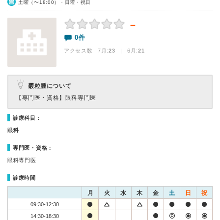
土曜（〜18:00）・日曜・祝日
－
0件
アクセス数 7月:
23
| 6月:
21
霰粒腫について
【専門医・資格】
眼科専門医
診療科目：
眼科
専門医・資格：
眼科専門医
診療時間
月
火
水
木
金
土
日
祝
09:30-12:30
14:30-18:30