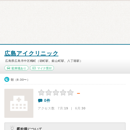
広島アイクリニック
広島県広島市中区幟町（胡町駅、銀山町駅、八丁堀駅）
駐車場あり
マイナ受付
朝（8:30〜）
－
0件
アクセス数 7月:
19
| 6月:
30
霰粒腫について