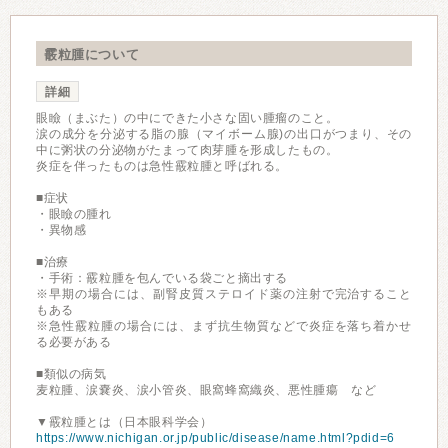
霰粒腫について
詳細
眼瞼（まぶた）の中にできた小さな固い腫瘤のこと。
涙の成分を分泌する脂の腺（マイボーム腺)の出口がつまり、その
中に粥状の分泌物がたまって肉芽腫を形成したもの。
炎症を伴ったものは急性霰粒腫と呼ばれる。
■症状
・眼瞼の腫れ
・異物感
■治療
・手術：霰粒腫を包んでいる袋ごと摘出する
※早期の場合には、副腎皮質ステロイド薬の注射で完治すること
もある
※急性霰粒腫の場合には、まず抗生物質などで炎症を落ち着かせ
る必要がある
■類似の病気
麦粒腫、涙嚢炎、涙小管炎、眼窩蜂窩織炎、悪性腫瘍 など
▼霰粒腫とは（日本眼科学会）
https://www.nichigan.or.jp/public/disease/name.html?pdid=6