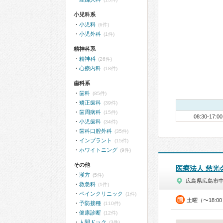
小児科系
小児科
(6件)
小児外科
(1件)
精神科系
精神科
(26件)
心療内科
(18件)
歯科系
歯科
(85件)
矯正歯科
(39件)
歯周病科
(15件)
08:30-17:00
小児歯科
(34件)
歯科口腔外科
(35件)
インプラント
(15件)
ホワイトニング
(9件)
その他
医療法人 慈光
漢方
(5件)
広島県広島市
救急科
(1件)
ペインクリニック
(1件)
土曜（〜18:
予防接種
(110件)
健康診断
(12件)
人間ドック
(3件)