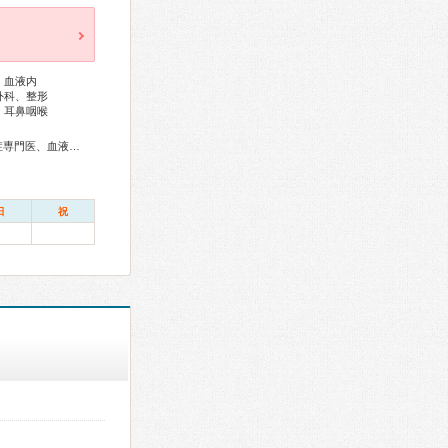
、血液内
外科、整形
、耳鼻咽喉
総合内科専門医、アレルギー専門医、リウマチ専門医、感染症専門医、血液専門医、外科専門医、糖尿病専門医、内分泌代謝科専門医、呼吸器専門医、呼吸器外科専門医、気管支鏡専門医、循環器専門医、心臓血管外科専門医、不整脈専門医、消化器病専門医、消化器外科専門医、肝臓専門医、大腸肛門病専門医、消化器内視鏡専門医、泌尿器科専門医、腎臓専門医、透析専門医、脳血管内治療専門医、神経内科専門医、脳神経外科専門医、頭痛専門医、てんかん専門医、整形外科専門医、手外科専門医、脊椎脊髄外科専門医、形成外科専門医、皮膚科専門医、眼科専門医、耳鼻咽喉科専門医、産婦人科専門医、婦人科腫瘍専門医、乳腺専門医、産科婦人科腹腔鏡技術認定医、女性ヘルスケア専門医、周産期(新生児)専門医、小児科専門医、小児外科専門医、小児神経専門医、老年病専門医、認知症専門医、老年精神専門医、一般病院連携精神医学専門医、精神科専門医、麻酔科専門医、細胞診専門医、超音波専門医、病理専門医、口腔外科専門医、核医学専門医、放射線科専門医、臨床遺伝専門医、救急科専門医、がん薬物療法専門医、がん治療認定医
日
祝