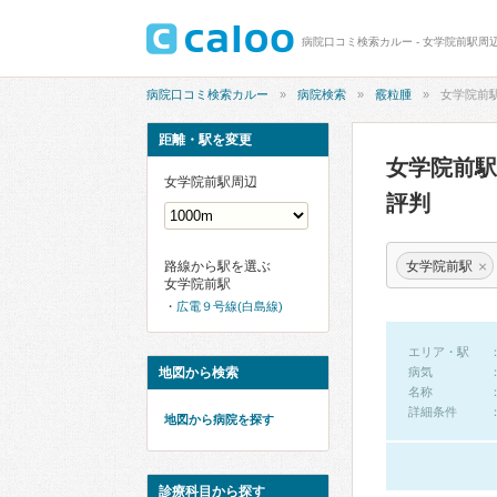
病院口コミ検索カルー - 女学院前駅周
病院口コミ検索カルー
病院検索
霰粒腫
女学院前
距離・駅を変更
女学院前
女学院前駅周辺
評判
×
女学院前駅
路線から駅を選ぶ
女学院前駅
広電９号線(白島線)
エリア・駅
地図から検索
病気
名称
詳細条件
地図から病院を探す
診療科目から探す