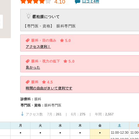
4.10
口コミ4件
霰粒腫について
【専門医・資格】
眼科専門医
眼科・目の痛み
5.0
アクセス便利！
眼科・視力の低下
5.0
良かった
眼科
4.5
時間の自由がきいて便利です
診療科：
眼科
専門医・資格：
眼科専門医
アクセス数 7月：
261
| 6月：
275
| 年間：
2,557
月
火
水
木
金
土
11:00-12:30
11:00
●
●
●
●
●