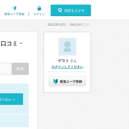
病院をさがす
新規ユーザ登録
ログイン
182,230
病院・
264,124
口コミ
口コミ・
ゲスト
さん
ログインしてください
新規ユーザ登録
絞り込み »