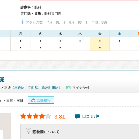
診療科：
眼科
専門医・資格：
眼科専門医
アクセス数 7月：
81
| 6月：
83
| 年間：
855
月
火
水
木
金
土
●
●
●
●
●
●
●
●
●
●
院
中区本通（
本通駅
、
立町駅
、
紙屋町東駅
）
マイナ受付
女医在籍
30）・日曜・祝日
3.81
口コミ3件
霰粒腫について