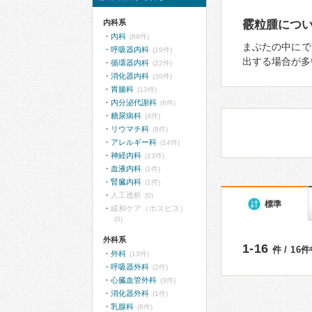
内科系
霰粒腫につ
内科
(88件)
まぶたの中にで
呼吸器内科
(19件)
出する場合が多
循環器内科
(22件)
消化器内科
(30件)
胃腸科
(13件)
内分泌代謝科
(6件)
糖尿病科
(4件)
リウマチ科
(8件)
アレルギー科
(14件)
神経内科
(13件)
血液内科
(1件)
腎臓内科
(1件)
人工透析
(0)
標準
緩和ケア（ホスピス）
(0)
外科系
1-16
件 / 16
外科
(13件)
呼吸器外科
(2件)
心臓血管外科
(3件)
消化器外科
(1件)
乳腺科
(8件)