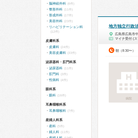
脳神経外科
(6件)
整形外科
(11件)
形成外科
(17件)
美容外科
(23件)
地方独立行政
リハビリテーション科
(12件)
広島県広島市
マイナ受付 (ス
皮膚科系
皮膚科
(24件)
朝（8:30〜）
美容皮膚科
(33件)
泌尿器科・肛門科系
泌尿器科
(11件)
肛門科
(3件)
性病科
(4件)
眼科系
眼科
(16件)
病院
耳鼻咽喉科系
耳鼻咽喉科
(7件)
産婦人科系
産科
(5件)
婦人科
(11件)
産婦人科
(13件)