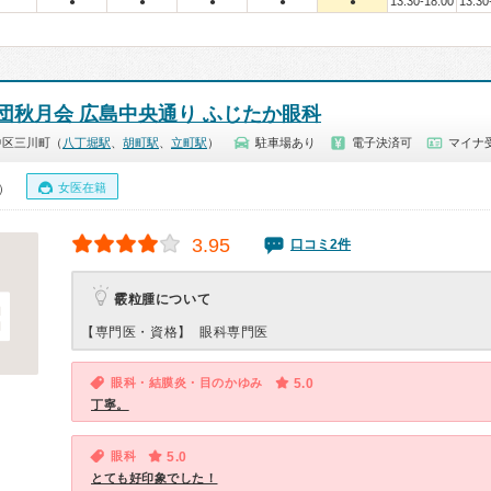
13:30-18:00
13:30
●
●
●
●
●
団秋月会 広島中央通り ふじたか眼科
中区三川町（
八丁堀駅
、
胡町駅
、
立町駅
）
駐車場あり
電子決済可
マイナ受
女医在籍
0）
3.95
口コミ2件
霰粒腫について
【専門医・資格】
眼科専門医
眼科・結膜炎・目のかゆみ
5.0
丁寧。
眼科
5.0
とても好印象でした！