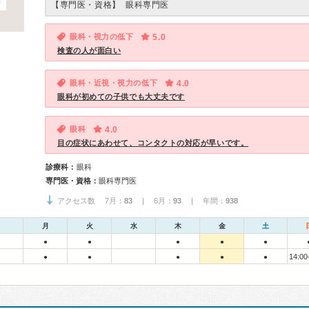
【専門医・資格】
眼科専門医
眼科・視力の低下
5.0
検査の人が面白い
眼科・近視・視力の低下
4.0
眼科が初めての子供でも大丈夫です
眼科
4.0
目の症状にあわせて、コンタクトの対応が早いです。
診療科：
眼科
専門医・資格：
眼科専門医
アクセス数 7月：
83
| 6月：
93
| 年間：
938
月
火
水
木
金
土
●
●
●
●
●
14:00
●
●
●
●
●