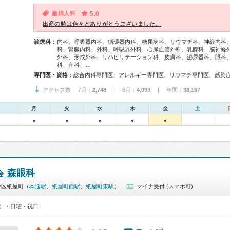
産婦人科
5.0
出産の時は色々とありがとうございました。
診療科：
内科、呼吸器内科、循環器内科、糖尿病科、リウマチ科、神経内科
科、腎臓内科、外科、呼吸器外科、心臓血管外科、乳腺科、脳神経
外科、形成外科、リハビリテーション科、皮膚科、泌尿器科、眼科
科、産科、…
専門医・資格：
アクセス数 7月：
2,748
| 6月：
4,093
| 年間：
38,167
月
火
水
木
金
土
●
●
●
●
●
森眼科
会
中区紙屋町（
本通駅
、
紙屋町西駅
、
紙屋町東駅
）
マイナ受付 (スマホ可)
00）・日曜・祝日