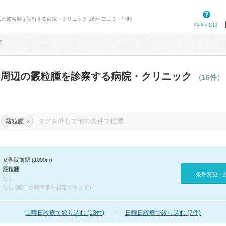
辺の霰粒腫を診察する病院・クリニック 16件 口コミ・評判
Calooとは
駅
駅周辺の霰粒腫を診察する病院・クリニック
（16件）
×
霰粒腫
女学院前駅 (1000m)
霰粒腫
条件変更・
なし
なし (曜日や時間帯を指定できます)
土曜日診療で絞り込む (13件)
日曜日診療で絞り込む (7件)