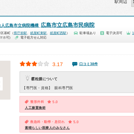
駅周辺
広島市立広島市民病院
法人広島市立病院機構
中区基町（
県庁前駅
、
紙屋町東駅
、
紙屋町西駅
）
駐車場あり
電子決済可
マホ可)
電子処方せん対応
3.17
口コミ38件
霰粒腫について
【専門医・資格】
眼科専門医
整形外科
5.0
人工膝置換術
救急科・動悸・息切れ
5.0
素晴らしい医療人のみなさん