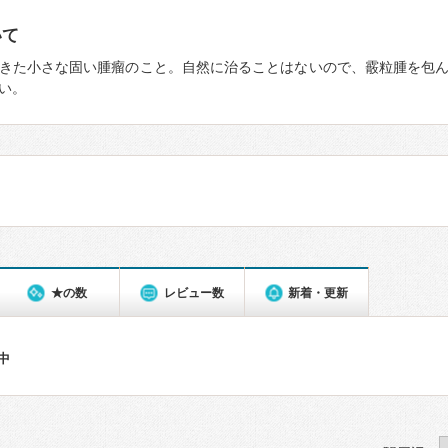
いて
きた小さな固い腫瘤のこと。自然に治ることはないので、霰粒腫を包
い。
★の数
レビュー数
新着・更新
件中