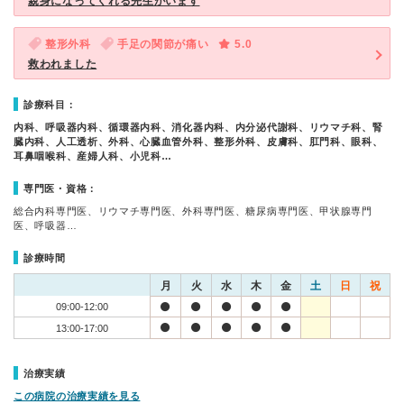
親身になってくれる先生がいます
整形外科
手足の関節が痛い
5.0
救われました
診療科目：
内科、呼吸器内科、循環器内科、消化器内科、内分泌代謝科、リウマチ科、腎
臓内科、人工透析、外科、心臓血管外科、整形外科、皮膚科、肛門科、眼科、
耳鼻咽喉科、産婦人科、小児科…
専門医・資格：
総合内科専門医、リウマチ専門医、外科専門医、糖尿病専門医、甲状腺専門
医、呼吸器…
診療時間
月
火
水
木
金
土
日
祝
09:00-12:00
13:00-17:00
治療実績
この病院の治療実績を見る