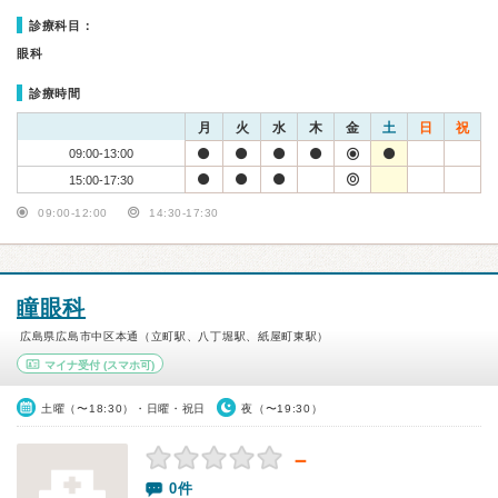
診療科目：
眼科
診療時間
月
火
水
木
金
土
日
祝
09:00-13:00
15:00-17:30
09:00-12:00
14:30-17:30
瞳眼科
広島県広島市中区本通（立町駅、八丁堀駅、紙屋町東駅）
マイナ受付
(スマホ可)
土曜（〜18:30）・日曜・祝日
夜（〜19:30）
－
0件