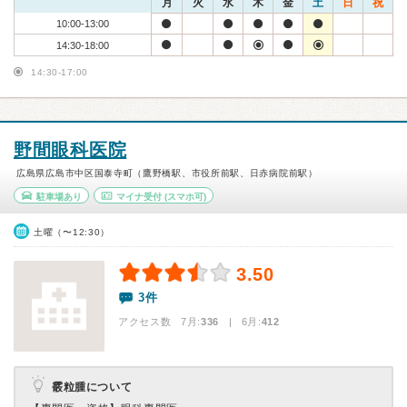
月
火
水
木
金
土
日
祝
10:00-13:00
14:30-18:00
14:30-17:00
野間眼科医院
広島県広島市中区国泰寺町（鷹野橋駅、市役所前駅、日赤病院前駅）
駐車場あり
マイナ受付
(スマホ可)
土曜（〜12:30）
3.50
3件
アクセス数 7月:
336
| 6月:
412
霰粒腫について