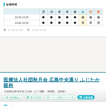
診療時間
月
火
水
木
金
土
日
祝
10:30-12:30
14:00-18:30
11:00-12:30
13:30-18:00
医療法人社団秋月会 広島中央通り ふじたか
眼科
広島県広島市中区三川町（八丁堀駅、胡町駅、立町駅）
駐車場あり
電子決済可
マイナ受付
(スマホ可)
女医在籍