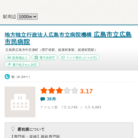
駅周辺
広島市立広島
地方独立行政法人広島市立病院機構
市民病院
広島県広島市中区基町（県庁前駅、紙屋町東駅、紙屋町西駅）
駐車場あり
電子決済可
マイナ受付
(スマホ可)
電子処方せん対応
朝（8:30〜）
3.17
38件
アクセス数 7月:
2,748
| 6月:
4,093
霰粒腫について
【専門医・資格】
眼科専門医