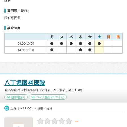
眼科
専門医・資格：
眼科専門医
診療時間
月
火
水
木
金
土
日
祝
09:30-13:00
14:00-17:30
八丁堀眼科医院
広島県広島市中区鉄砲町（胡町駅、八丁堀駅、銀山町駅）
駐車場あり
マイナ受付
(スマホ可)
土曜（〜18:00）・日曜・祝日
－