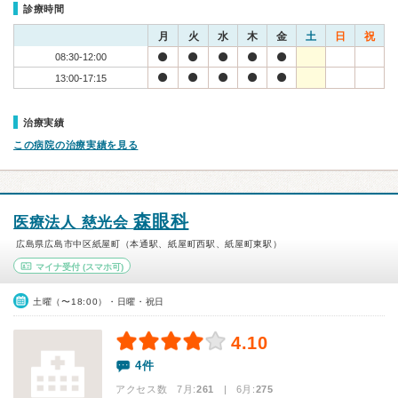
診療時間
月
火
水
木
金
土
日
祝
08:30-12:00
13:00-17:15
治療実績
この病院の治療実績を見る
森眼科
医療法人 慈光会
広島県広島市中区紙屋町（本通駅、紙屋町西駅、紙屋町東駅）
マイナ受付
(スマホ可)
土曜（〜18:00）・日曜・祝日
4.10
4件
アクセス数 7月:
261
| 6月:
275