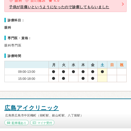
眼科
目の痛み
4.0
子供が目痛いというようになったので診察してもらいました
診療科目：
眼科
専門医・資格：
眼科専門医
診療時間
月
火
水
木
金
土
日
祝
09:00-13:00
15:00-18:00
広島アイクリニック
広島県広島市中区幟町（胡町駅、銀山町駅、八丁堀駅）
駐車場あり
マイナ受付