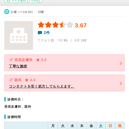
マイナ受付
(スマホ可)
土曜（〜18:30）・日曜
3.67
2件
アクセス数 7月:
95
| 6月:
102
美容皮膚科
5.0
丁寧な施術
眼科
4.0
コンタクトを安く処方してもらえます。
診療科目：
美容皮膚科、眼科
診療時間
月
火
水
木
金
土
日
祝