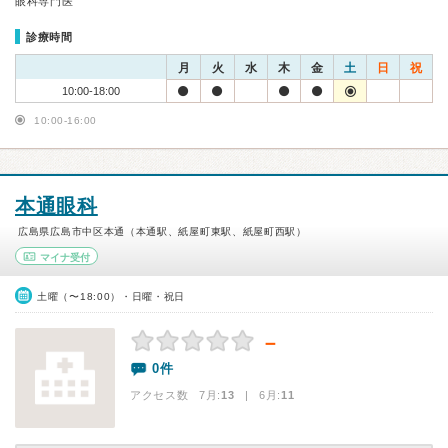
眼科専門医
診療時間
月
火
水
木
金
土
日
祝
10:00-18:00
10:00-16:00
本通眼科
広島県広島市中区本通（本通駅、紙屋町東駅、紙屋町西駅）
マイナ受付
土曜（〜18:00）・日曜・祝日
－
0件
アクセス数 7月:
13
| 6月:
11