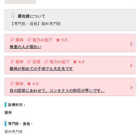
霰粒腫について
【専門医・資格】
眼科専門医
眼科
視力の低下
5.0
検査の人が面白い
眼科
近視
視力の低下
4.0
眼科が初めての子供でも大丈夫です
眼科
4.0
目の症状にあわせて、コンタクトの対応が早いです。
診療科目：
眼科
専門医・資格：
眼科専門医