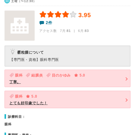
土曜（〜12:30）
3.95
2件
アクセス数 7月:
81
| 6月:
83
霰粒腫について
【専門医・資格】
眼科専門医
眼科
結膜炎
目のかゆみ
5.0
丁寧。
眼科
5.0
とても好印象でした！
診療科目：
眼科