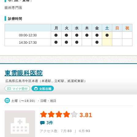
専門医・資格：
眼科専門医
診療時間
月
火
水
木
金
土
日
祝
09:00-12:30
14:30-17:30
東雲眼科医院
広島県広島市中区本通（本通駅、立町駅、紙屋町東駅）
マイナ受付
女医在籍
土曜（〜18:30）・日曜・祝日
3.81
3件
アクセス数 7月:
83
| 6月:
93