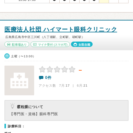
医療法人社団 ハイマート眼科クリニック
広島県広島市中区三川町（八丁堀駅、立町駅、胡町駅）
駐車場あり
マイナ受付
(スマホ可)
女医在籍
土曜（〜13:00）
－
0件
アクセス数 7月:
17
| 6月:
21
霰粒腫について
【専門医・資格】
眼科専門医
診療科目：