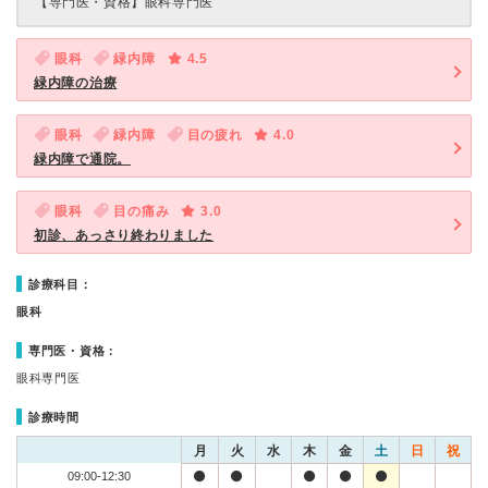
【専門医・資格】
眼科専門医
眼科
緑内障
4.5
緑内障の治療
眼科
緑内障
目の疲れ
4.0
緑内障で通院。
眼科
目の痛み
3.0
初診、あっさり終わりました
診療科目：
眼科
専門医・資格：
眼科専門医
診療時間
月
火
水
木
金
土
日
祝
09:00-12:30