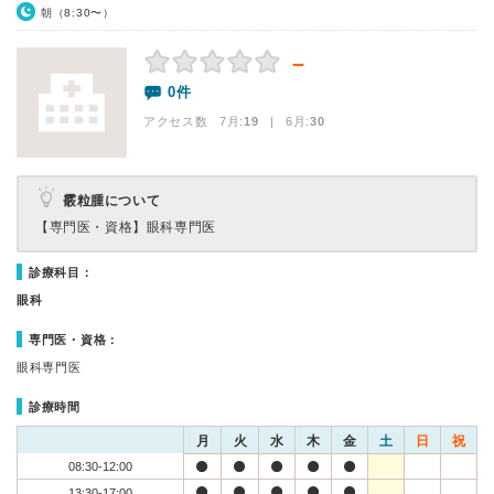
朝（8:30〜）
－
0件
アクセス数 7月:
19
| 6月:
30
霰粒腫について
【専門医・資格】
眼科専門医
診療科目：
眼科
専門医・資格：
眼科専門医
診療時間
月
火
水
木
金
土
日
祝
08:30-12:00
13:30-17:00