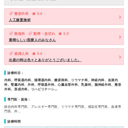
整形外科
5.0
人工膝置換術
救急科
動悸・息切れ
5.0
素晴らしい医療人のみなさん
産婦人科
5.0
出産の時は色々とありがとうございました。
診療科目：
内科、呼吸器内科、循環器内科、糖尿病科、リウマチ科、神経内科、血液内
科、腎臓内科、外科、呼吸器外科、心臓血管外科、乳腺科、脳神経外科、整形
外科、形成外科、リハビリテーシ…
専門医・資格：
総合内科専門医、アレルギー専門医、リウマチ専門医、感染症専門医、血液専
門医、外…
診療時間