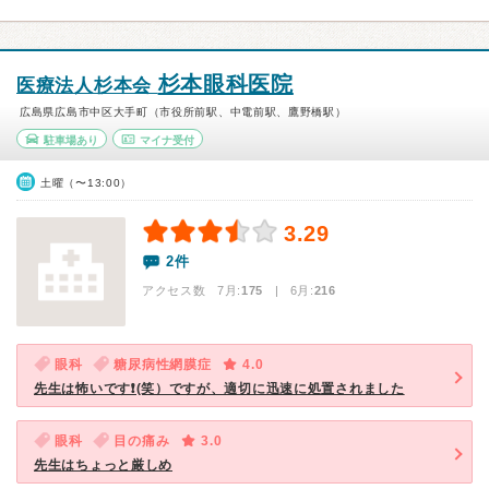
杉本眼科医院
医療法人杉本会
広島県広島市中区大手町（市役所前駅、中電前駅、鷹野橋駅）
駐車場あり
マイナ受付
土曜（〜13:00）
3.29
2件
アクセス数 7月:
175
| 6月:
216
眼科
糖尿病性網膜症
4.0
先生は怖いです❗(笑）ですが、適切に迅速に処置されました
眼科
目の痛み
3.0
先生はちょっと厳しめ