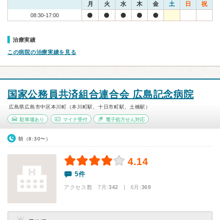
月
火
水
木
金
土
日
祝
08:30-17:00
治療実績
この病院の治療実績を見る
国家公務員共済組合連合会 広島記念病院
広島県広島市中区本川町（本川町駅、十日市町駅、土橋駅）
駐車場あり
マイナ受付
電子処方せん対応
朝（8:30〜）
4.14
5件
アクセス数 7月:
342
| 6月:
369