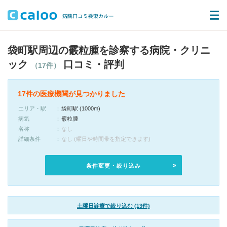
袋町駅周辺の霰粒腫を診察する病院・クリニ
ック
口コミ・評判
（17件）
17件の医療機関が見つかりました
エリア・駅
袋町駅 (1000m)
病気
霰粒腫
名称
なし
詳細条件
なし (曜日や時間帯を指定できます)
条件変更・絞り込み
土曜日診療で絞り込む (13件)