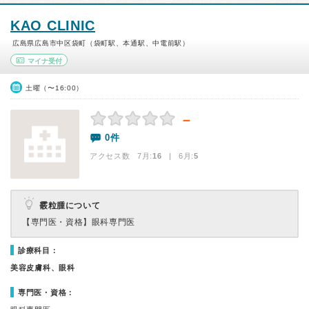
KAO CLINIC
広島県広島市中区袋町（袋町駅、本通駅、中電前駅）
マイナ受付
土曜（〜16:00）
－
0件
アクセス数 7月:
16
| 6月:
5
霰粒腫について
【専門医・資格】
眼科専門医
診療科目：
美容皮膚科、眼科
専門医・資格：