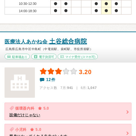
10:30-12:30
14:00-18:30
土谷総合病院
医療法人あかね会
広島県広島市中区中島町（中電前駅、袋町駅、市役所前駅）
駐車場あり
電子決済可
マイナ受付
(スマホ可)
3.20
12件
アクセス数 7月:
941
| 6月:
1,047
循環器内科
5.0
設備だけじゃない
小児科
5.0