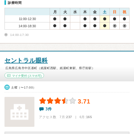
診療時間
月
火
水
木
金
土
日
祝
11:00-12:30
14:00-18:30
14:00-17:30
セントラル眼科
広島県広島市中区基町（紙屋町西駅、紙屋町東駅、県庁前駅）
マイナ受付
(スマホ可)
土曜（〜17:00）
3.71
3件
アクセス数 7月:
237
| 6月:
165