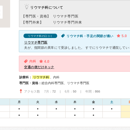
リウマチ科について
【専門医・資格】
リウマチ専門医
【専門外来】
リウマチ専門外来
5.0
リウマチ科・手足の関節が痛い
リウマチ科の口コミ
リウマチ専門医
内科
4.0
交通の便だけネック
診療科：
リウマチ科
、内科
専門医・資格：
総合内科専門医、リウマチ専門医
アクセス数 7月：
72
| 6月：
50
| 年間：
866
月
火
水
木
金
土
●
●
●
●
●
●
●
●
●
●