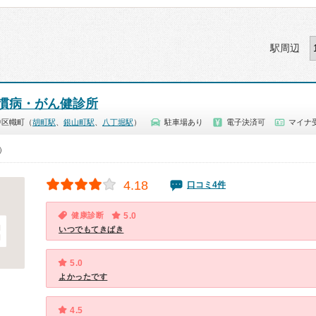
駅周辺
慣病・がん健診所
中区幟町（
胡町駅
、
銀山町駅
、
八丁堀駅
）
駐車場あり
電子決済可
マイナ受
0）
4.18
口コミ4件
健康診断
5.0
いつでもてきぱき
5.0
よかったです
4.5