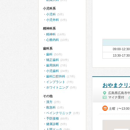
小児科系
小児科
(5件)
小児外科
(1件)
精神科系
精神科
(14件)
心療内科
(10件)
歯科系
09:00-12:30
歯科
(50件)
13:30-17:30
矯正歯科
(20件)
歯周病科
(7件)
小児歯科
(24件)
歯科口腔外科
(17件)
インプラント
(7件)
おやまクリ
ホワイトニング
(5件)
広島県広島市
その他
マイナ受付
漢方
(2件)
救急科
(1件)
土曜（〜13:0
ペインクリニック
(1件)
予防接種
(66件)
健康診断
(5件)
人間ドック
(2件)