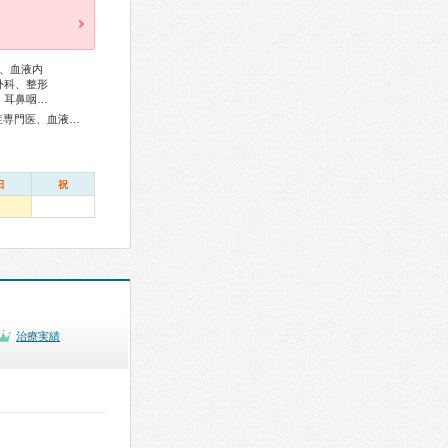
、血液内
外科、整形
、耳鼻咽…
総合内科専門医、アレルギー専門医、リウマチ専門医、感染症専門医、血液専門医、外科専門医、糖尿病専門医、内分泌代謝科専門医、呼吸器専門医、呼吸器外科専門医、気管支鏡専門医、循環器専門医、心臓血管外科専門医、不整脈専門医、消化器病専門医、消化器外科専門医、肝臓専門医、大腸肛門病専門医、消化器内視鏡専門医、泌尿器科専門医、腎臓専門医、透析専門医、脳血管内治療専門医、神経内科専門医、脳神経外科専門医、頭痛専門医、てんかん専門医、整形外科専門医、手外科専門医、脊椎脊髄外科専門医、形成外科専門医、皮膚科専門医、眼科専門医、耳鼻咽喉科専門医、産婦人科専門医、婦人科腫瘍専門医、乳腺専門医、産科婦人科腹腔鏡技術認定医、女性ヘルスケア専門医、周産期(新生児)専門医、小児科専門医、小児外科専門医、小児神経専門医、老年病専門医、認知症専門医、老年精神専門医、一般病院連携精神医学専門医、精神科専門医、麻酔科専門医、細胞診専門医、超音波専門医、病理専門医、口腔外科専門医、核医学専門医、放射線科専門医、臨床遺伝専門医、救急科専門医、がん薬物療法専門医、がん治療認定医
日
祝
治療実績