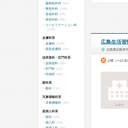
脳神経外科
(4件)
整形外科
(10件)
形成外科
(7件)
美容外科
(6件)
リハビリテーション科
(11件)
皮膚科系
広島生活習
皮膚科
(11件)
美容皮膚科
(7件)
広島県広島市
泌尿器科・肛門科系
土曜（〜12:3
泌尿器科
(9件)
肛門科
(2件)
性病科
(3件)
眼科系
眼科
(7件)
耳鼻咽喉科系
耳鼻咽喉科
(4件)
診療所
産婦人科系
産科
(3件)
婦人科
(6件)
産婦人科
(6件)