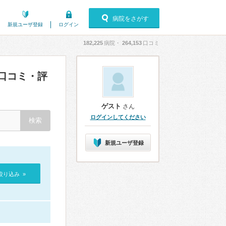
病院をさがす
新規ユーザ登録
ログイン
182,225
病院・
264,153
口コミ
口コミ・評
ゲスト
さん
ログインしてください
新規ユーザ登録
絞り込み »