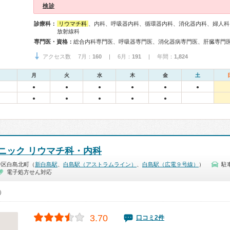
検診
診療科：
リウマチ科
、内科、呼吸器内科、循環器内科、消化器内科、婦人科
放射線科
専門医・資格：
アクセス数 7月：
160
| 6月：
191
| 年間：
1,824
月
火
水
木
金
土
●
●
●
●
●
●
●
●
●
●
●
ニック リウマチ科・内科
中区白島北町（
新白島駅
、
白島駅（アストラムライン）
、
白島駅（広電９号線）
）
駐
電子処方せん対応
0）
3.70
口コミ2件