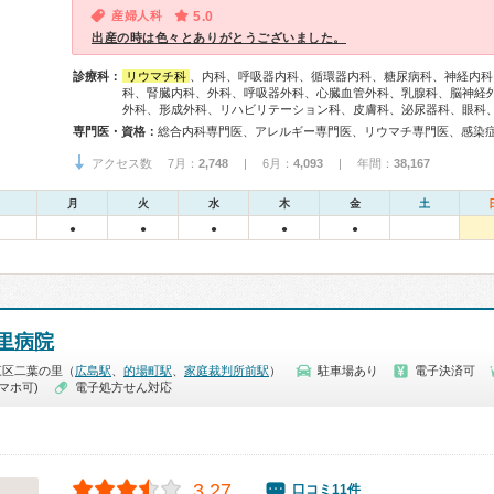
産婦人科
5.0
出産の時は色々とありがとうございました。
診療科：
リウマチ科
、内科、呼吸器内科、循環器内科、糖尿病科、神経内科
科、腎臓内科、外科、呼吸器外科、心臓血管外科、乳腺科、脳神経
外科、形成外科、リハビリテーション科、皮膚科、泌尿器科、眼科
専門医・資格：
アクセス数 7月：
2,748
| 6月：
4,093
| 年間：
38,167
月
火
水
木
金
土
●
●
●
●
●
里病院
東区二葉の里（
広島駅
、
的場町駅
、
家庭裁判所前駅
）
駐車場あり
電子決済可
マホ可)
電子処方せん対応
3.27
口コミ11件