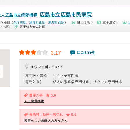
広島市立広島市民病院
法人広島市立病院機構
中区基町（
県庁前駅
、
紙屋町東駅
、
紙屋町西駅
）
駐車場あり
電子決済可
マホ可)
電子処方せん対応
3.17
口コミ38件
リウマチ科について
【専門医・資格】
リウマチ専門医
【専門外来】
成人の膠原病専門外来、リウマチ専門外来
整形外科
5.0
人工膝置換術
救急科・動悸・息切れ
5.0
素晴らしい医療人のみなさん