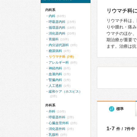
内科系
リウマチ科
内科
(63件)
リウマチ科は、
呼吸器内科
(15件)
りや腫れ・痛み
循環器内科
(18件)
ウマチのほか、
消化器内科
(20件)
胃腸科
期治療が重要で
(10件)
内分泌代謝科
(3件)
ます。治療は抗
糖尿病科
(4件)
リウマチ科
(7件)
アレルギー科
(8件)
神経内科
(6件)
血液内科
(1件)
腎臓内科
(1件)
人工透析
(1件)
緩和ケア（ホスピス）
(2件)
外科系
標準
外科
(10件)
呼吸器外科
(2件)
心臓血管外科
(2件)
1-7
件 / 7件中
消化器外科
(2件)
乳腺科
(3件)