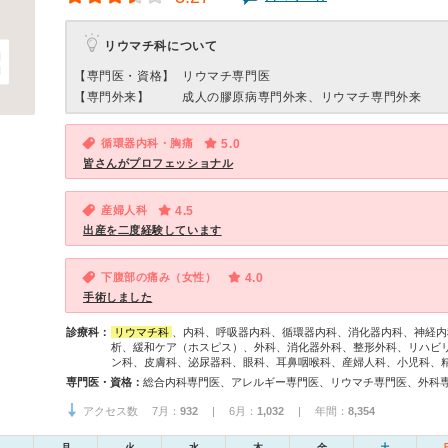
リウマチ科について
【専門医・資格】
リウマチ専門医
【専門外来】
成人の膠原病専門外来、リウマチ専門外来
循環器内科・胸痛
5.0
皆さんがプロフェッショナル
産婦人科
4.5
出産を二度経験しています
下腹部の痛み（女性）
4.0
手術しました
診療科：
リウマチ科
、内科、呼吸器内科、循環器内科、消化器内科、神経内
析、緩和ケア（ホスピス）、外科、消化器外科、整形外科、リハビ
ン科、皮膚科、泌尿器科、眼科、耳鼻咽喉科、産婦人科、小児科、
専門医・資格：
アクセス数 7月：
932
| 6月：
1,032
| 年間：
8,354
月
火
水
木
金
土