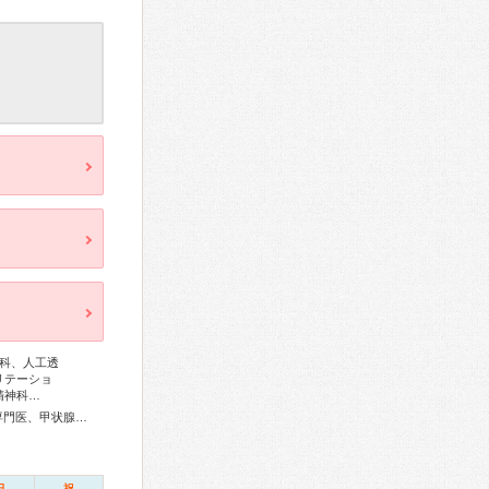
科、人工透
リテーショ
精神科…
総合内科専門医、アレルギー専門医、リウマチ専門医、外科専門医、甲状腺専門医、呼吸器専門医、循環器専門医、高血圧専門医、消化器病専門医、消化器外科専門医、肝臓専門医、大腸肛門病専門医、消化器内視鏡専門医、泌尿器科専門医、透析専門医、整形外科専門医、リハビリテーション科専門医、脊椎脊髄外科専門医、皮膚科専門医、眼科専門医、耳鼻咽喉科専門医、産婦人科専門医、女性ヘルスケア専門医、小児科専門医、老年病専門医、老年精神専門医、麻酔科専門医、ペインクリニック専門医、細胞診専門医、超音波専門医、病理専門医、核医学専門医、放射線科専門医、がん治療認定医
日
祝