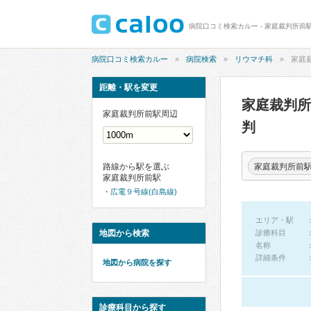
病院口コミ検索カルー - 家庭裁判所前
病院口コミ検索カルー
病院検索
リウマチ科
家庭
距離・駅を変更
家庭裁判
家庭裁判所前駅周辺
判
家庭裁判所前
路線から駅を選ぶ
家庭裁判所前駅
広電９号線(白島線)
エリア・駅
地図から検索
診療科目
名称
詳細条件
地図から病院を探す
診療科目から探す