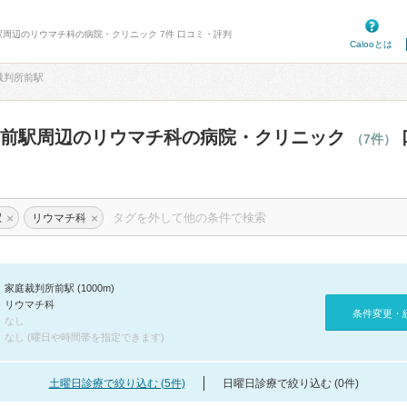
駅周辺のリウマチ科の病院・クリニック 7件 口コミ・評判
Calooとは
裁判所前駅
所前駅周辺のリウマチ科の病院・クリニック
（7件）
×
×
駅
リウマチ科
家庭裁判所前駅 (1000m)
リウマチ科
条件変更・
なし
なし (曜日や時間帯を指定できます)
土曜日診療で絞り込む (5件)
日曜日診療で絞り込む (0件)