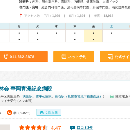
診療科：
内科、消化器内科、胃腸科、内視鏡、健康診断、人間ドック
専門医・資格：
アクセス数 7月：
1,929
| 6月：
1,694
| 年間：
18,914
月
火
水
木
金
土
●
●
●
●
●
●
●
●
●
●
011-862-8878
ネット予約
公式サイ
林会 華岡青洲記念病院
豊平区美園三条（
美園駅
、
豊平公園駅
、
白石駅（札幌市営地下鉄東西線）
）
駐車場あ
マイナ受付 (スマホ可)
女医在籍
0）
朝（8:45〜）
4.47
口コミ3件