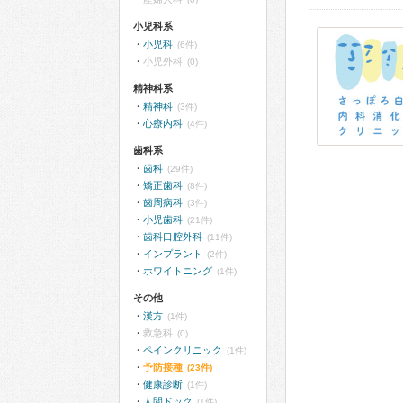
小児科系
小児科
(6件)
小児外科
(0)
精神科系
精神科
(3件)
心療内科
(4件)
歯科系
歯科
(29件)
矯正歯科
(8件)
歯周病科
(3件)
小児歯科
(21件)
歯科口腔外科
(11件)
インプラント
(2件)
ホワイトニング
(1件)
その他
漢方
(1件)
救急科
(0)
ペインクリニック
(1件)
予防接種
(23件)
健康診断
(1件)
人間ドック
(1件)