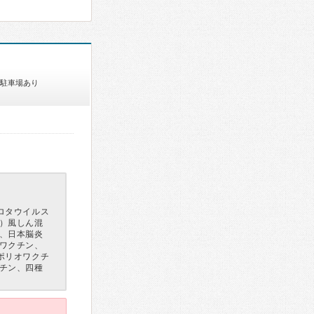
駐車場あり
ロタウイルス
）風しん混
、日本脳炎
ワクチン、
ポリオワクチ
チン、四種