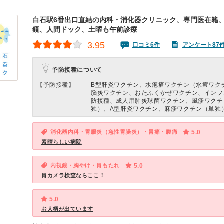
白石駅6番出口直結の内科・消化器クリニック、専門医在籍
鏡、人間ドック、土曜も午前診療
3.95
口コミ6件
アンケート87
予防接種について
【予防接種】
B型肝炎ワクチン、水疱瘡ワクチン（水痘ワク
脳炎ワクチン、おたふくかぜワクチン、インフ
防接種、成人用肺炎球菌ワクチン、風疹ワクチ
独）、A型肝炎ワクチン、麻疹ワクチン（単独
消化器内科・胃腸炎（急性胃腸炎）・胃痛・腹痛
5.0
素晴らしい病院
内視鏡・胸やけ・胃もたれ
5.0
胃カメラ検査ならここ！
5.0
お人柄が出ています