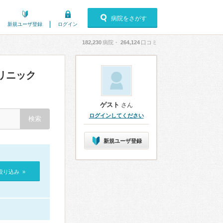
病院をさがす
新規ユーザ登録
ログイン
182,230
病院・
264,124
口コミ
リニック
ゲスト
さん
ログインしてください
新規ユーザ登録
絞り込み »