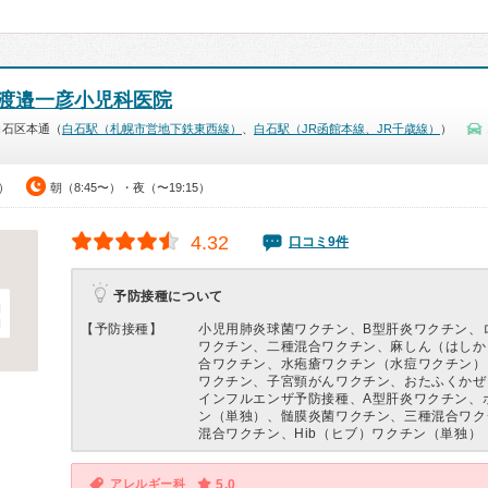
渡邉一彦小児科医院
白石区本通（
白石駅（札幌市営地下鉄東西線）
、
白石駅（JR函館本線、JR千歳線）
）
0）
朝（8:45〜）・夜（〜19:15）
4.32
口コミ9件
予防接種について
【予防接種】
小児用肺炎球菌ワクチン、B型肝炎ワクチン、
ワクチン、二種混合ワクチン、麻しん（はしか
合ワクチン、水疱瘡ワクチン（水痘ワクチン）
ワクチン、子宮頸がんワクチン、おたふくかぜ
インフルエンザ予防接種、A型肝炎ワクチン、
ン（単独）、髄膜炎菌ワクチン、三種混合ワク
混合ワクチン、Hib（ヒブ）ワクチン（単独）
アレルギー科
5.0