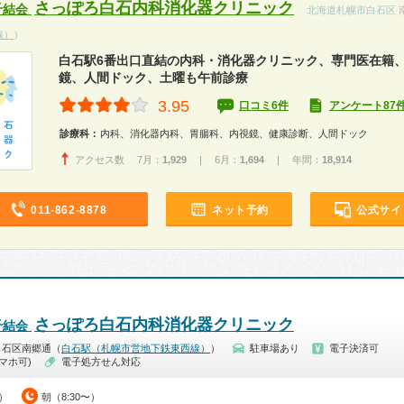
さっぽろ白石内科消化器クリニック
千結会
北海道札幌市白石区 
線）
）
白石駅6番出口直結の内科・消化器クリニック、専門医在籍
鏡、人間ドック、土曜も午前診療
3.95
口コミ6件
アンケート87
診療科：
内科、消化器内科、胃腸科、内視鏡、健康診断、人間ドック
アクセス数 7月：
1,929
| 6月：
1,694
| 年間：
18,914
011-862-8878
ネット予約
公式サイ
さっぽろ白石内科消化器クリニック
千結会
白石区南郷通（
白石駅（札幌市営地下鉄東西線）
）
駐車場あり
電子決済可
マホ可)
電子処方せん対応
0）
朝（8:30〜）