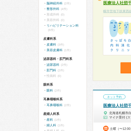
医療法人社団
脳神経外科
(2件)
整形外科
(4件)
幌市営地下鉄東西
形成外科
(0)
美容外科
(0)
リハビリテーション科
(6件)
皮膚科系
皮膚科
(3件)
美容皮膚科
(1件)
泌尿器科・肛門科系
泌尿器科
(2件)
肛門科
(2件)
性病科
(0)
眼科系
眼科
(2件)
ネット予約
耳鼻咽喉科系
耳鼻咽喉科
医療法人社団
(2件)
北海道札幌市
産婦人科系
マイナ受付 (ス
産科
(1件)
婦人科
(1件)
土曜（〜12:0
産婦人科
(0)