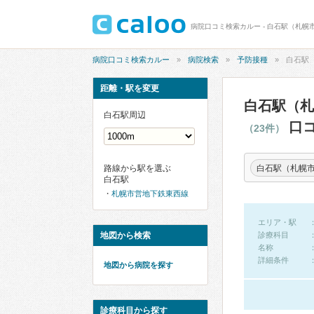
病院口コミ検索カルー
病院検索
予防接種
白石駅
距離・駅を変更
白石駅（札
白石駅周辺
口コ
（23件）
白石駅（札幌
路線から駅を選ぶ
白石駅
札幌市営地下鉄東西線
エリア・駅
地図から検索
診療科目
名称
詳細条件
地図から病院を探す
診療科目から探す