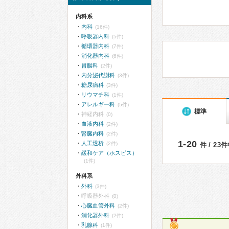
内科系
内科
(16件)
呼吸器内科
(5件)
循環器内科
(7件)
消化器内科
(6件)
胃腸科
(2件)
内分泌代謝科
(3件)
糖尿病科
(3件)
リウマチ科
(1件)
アレルギー科
(5件)
標準
神経内科
(0)
血液内科
(2件)
腎臓内科
(2件)
1-20
人工透析
(2件)
件 / 23
緩和ケア（ホスピス）
(1件)
外科系
外科
(3件)
呼吸器外科
(0)
心臓血管外科
(2件)
消化器外科
(2件)
乳腺科
(1件)