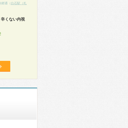
南郷通（
白石駅（札
、辛くない内視
件
ト