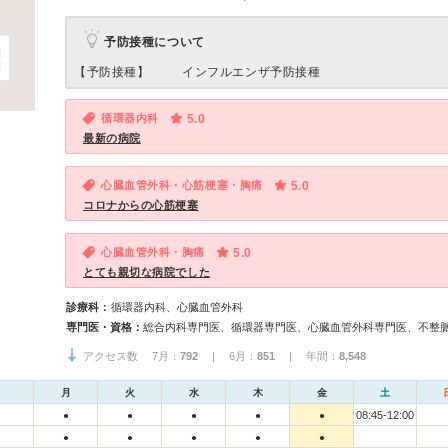
予防接種について
【予防接種】
インフルエンザ予防接種
循環器内科
5.0
最新の病院
心臓血管外科・心筋梗塞・胸痛
5.0
コロナからの心筋梗塞
心臓血管外科・胸痛
5.0
とても親切な病院でした
診療科：
循環器内科、心臓血管外科
専門医・資格：
アクセス数 7月：
792
| 6月：
851
| 年間：
8,548
月
火
水
木
金
土
08:45-12:00
●
●
●
●
●
●
●
●
●
●