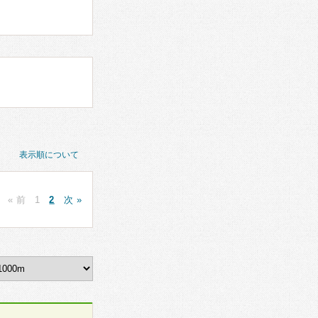
表示順について
« 前
1
2
次 »