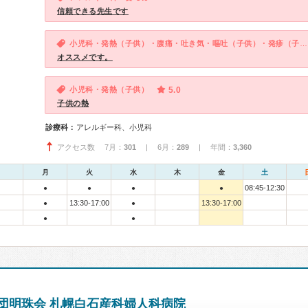
信頼できる先生です
小児科・発熱（子供）・腹痛・吐き気・嘔吐（子供）・発疹（子供）・咳・呼吸困難（子供）・下痢（子供）
オススメです。
小児科・発熱（子供）
5.0
子供の熱
診療科：
アレルギー科、小児科
アクセス数 7月：
301
| 6月：
289
| 年間：
3,360
月
火
水
木
金
土
08:45-12:30
●
●
●
●
13:30-17:00
13:30-17:00
●
●
●
●
団明珠会 札幌白石産科婦人科病院