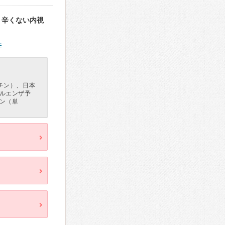
、辛くない内視
件
チン）、日本
ルエンザ予
ン（単
）