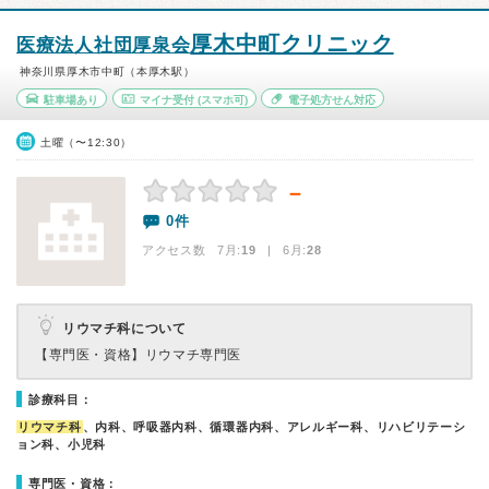
厚木中町クリニック
医療法人社団厚泉会
神奈川県厚木市中町（本厚木駅）
駐車場あり
マイナ受付
(スマホ可)
電子処方せん対応
土曜（〜12:30）
－
0件
アクセス数 7月:
19
| 6月:
28
リウマチ科について
【専門医・資格】
リウマチ専門医
診療科目：
リウマチ科
、内科、呼吸器内科、循環器内科、アレルギー科、リハビリテーシ
ョン科、小児科
専門医・資格：