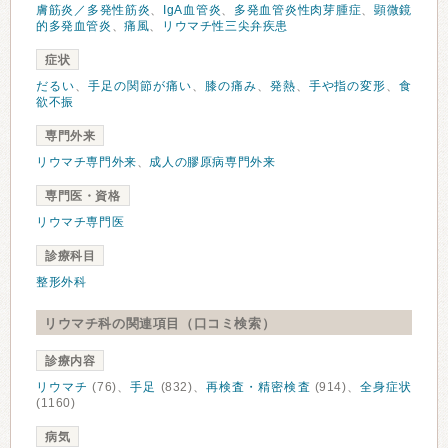
膚筋炎／多発性筋炎
、
IgA血管炎
、
多発血管炎性肉芽腫症
、
顕微鏡
的多発血管炎
、
痛風
、
リウマチ性三尖弁疾患
症状
だるい
、
手足の関節が痛い
、
膝の痛み
、
発熱
、
手や指の変形
、
食
欲不振
専門外来
リウマチ専門外来
、
成人の膠原病専門外来
専門医・資格
リウマチ専門医
診療科目
整形外科
リウマチ科の関連項目（口コミ検索）
診療内容
リウマチ
(76)、
手足
(832)、
再検査・精密検査
(914)、
全身症状
(1160)
病気