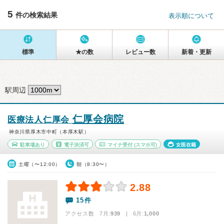
5
件の検索結果
表示順について
標準
★の数
レビュー数
新着・更新
駅周辺
仁厚会病院
医療法人仁厚会
神奈川県厚木市中町（本厚木駅）
駐車場あり
電子決済可
マイナ受付
(スマホ可)
女医在籍
土曜（〜12:00）
朝（8:30〜）
2.88
15件
アクセス数 7月:
939
| 6月:
1,000