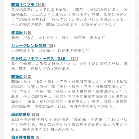
関節リウマチ
(169)
免疫の異常によって起きる病気。 30代～50代の女性に多く、関
節が痛み、ゴムのように柔らかく腫れるのが特徴。次第に関節と
しての働きが失われ、放っておくと寝たきりになる場合もある。
手足の関節の痛み、関節に水が溜まる、関節が変形するなど
膠原病
(55)
発熱、だるさ、疲れやすさ、冷え、関節痛、発疹など
シェーグレン症候群
(19)
目が乾燥する、目が痛い、口の中の乾燥など
全身性エリテマトーデス（SLE）
(14)
厚生労働省による指定難病のひとつ。顔や手足に紫色の発疹、微
熱、貧血、血尿などの症状がある。
関節炎
(53)
関節に炎症（痛み・腫れ・赤み・可動域制限など）が現れる病気
の総称。症状も局部症状（腫れ・痛み・赤み・可動域制限など）
だけでなく、全身症状（発熱・全身の倦怠感・体重減少など）も
ある。手足の関節炎は、関節リウマチや細菌性関節炎（化膿性関
節炎）・痛風・変形性関節症・腱鞘炎などが有名。背骨・骨盤周
辺の関節炎「脊椎関節炎」には、強直性脊椎炎などがある。
線維筋痛症
(36)
原因不明の慢性的な全身の痛み（関節痛・筋肉痛・こわばりな
ど）が生じる。特定の部位から全身に痛みの範囲が広がる場合も
ある。痛みの強さにも個人差がある。
強直性脊椎炎
(6)