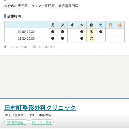
総合内科専門医、リウマチ専門医、循環器専門医
診療時間
月
火
水
木
金
土
日
祝
09:00-12:30
15:30-19:00
09:00-12:00
16:00-19:00
田村町整形外科クリニック
神奈川県厚木市田村町（本厚木駅）
駐車場あり
マイナ受付