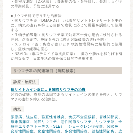
・骨密度測定（DXA法）：骨密度の低下を評価し、骨粗しょう症
の早期発見、予防に活用する
■リウマチ科で行う主な治療法
・抗リウマチ薬（DMARDs）：代表的なメトトレキサートを中心
に、病気の進行を抑える目的で症状に応じて用量を調整して使用
する
・生物学的製剤：抗リウマチ薬で効果不十分な場合に検討される
注射、点滴薬で、炎症を強力に抑え関節破壊の進行を防ぐ
・ステロイド薬：炎症が強いときや急性増悪時に短期的に使用
し、症状の緩和を図る
・NSAIDs（非ステロイド系抗炎症薬）：痛みや腫れを和らげる補
助的な薬で、日常生活の質を保つ目的で使用する
リウマチ科の関連項目（病院検索）
診療・治療法
抗サイトカイン薬による関節リウマチの治療
関節の破壊、炎症の原因であるサイトカインの働きを抑え、リウ
マチの進行を抑える治療法。
病気
膠原病
、
強皮症
、
強直性脊椎炎
、
免疫不全症候群
、
脊椎関節炎
、
線維筋痛症
、
関節リウマチ
、
悪性関節リウマチ
、
リウマチ熱
、
全
身性エリテマトーデス（SLE）
、
シェーグレン症候群
、
関節炎
、
変形性関節症
、
化膿性関節炎
、
多発性関節炎
、
結核性関節炎
、
皮