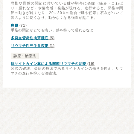
脊椎や骨盤の関節に付いている腱や靭帯に炎症（痛み・こわば
り・腫れなど）や倦怠感・発熱が現れる。進行すると、脊椎や関
節の動きが鈍くなり、20～30％の割合で腱や靭帯に石灰がついて
骨のように硬くなり、動かなくなる強直が起こる。
痛風
(71)
手足の関節がとても痛い、熱を持って腫れるなど
多発血管炎性肉芽腫症
(5)
リウマチ性三尖弁疾患
(1)
診療・治療法
抗サイトカイン薬による関節リウマチの治療
(19)
関節の破壊、炎症の原因であるサイトカインの働きを抑え、リウ
マチの進行を抑える治療法。