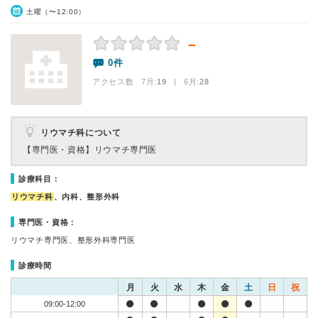
土曜（〜12:00）
－
0件
アクセス数 7月:
19
| 6月:
28
リウマチ科について
【専門医・資格】
リウマチ専門医
診療科目：
リウマチ科
、内科、整形外科
専門医・資格：
リウマチ専門医、整形外科専門医
診療時間
月
火
水
木
金
土
日
祝
09:00-12:00