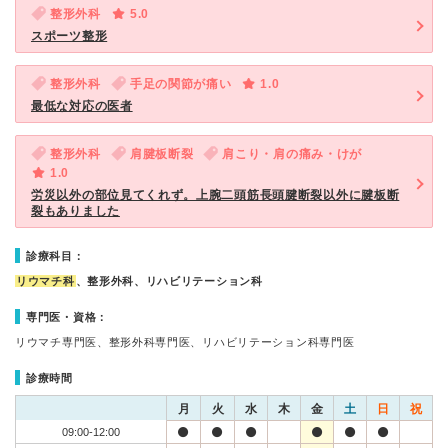
整形外科
5.0
スポーツ整形
整形外科
手足の関節が痛い
1.0
最低な対応の医者
整形外科
肩腱板断裂
肩こり・肩の痛み・けが
1.0
労災以外の部位見てくれず。上腕二頭筋長頭腱断裂以外に腱板断
裂もありました
診療科目：
リウマチ科
、整形外科、リハビリテーション科
専門医・資格：
リウマチ専門医、整形外科専門医、リハビリテーション科専門医
診療時間
月
火
水
木
金
土
日
祝
09:00-12:00