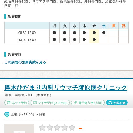
総合内科専門医、リウマチ専門医、感染症専門医、外科専門医、消化器外科専
門医、肝…
診療時間
月
火
水
木
金
土
日
祝
08:30-12:00
13:00-17:00
治療実績
この病院の治療実績を見る
厚木ひだまり内科リウマチ膠原病クリニック
神奈川県厚木市中町（本厚木駅）
ネット予約
マイナ受付
(スマホ可)
電子処方せん対応
女医在籍
土曜（〜18:00）・日曜
－