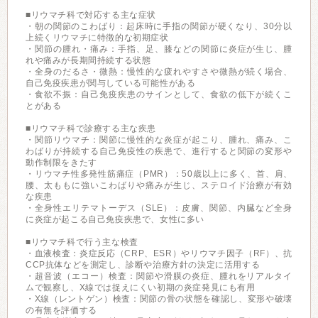
■リウマチ科で対応する主な症状
・朝の関節のこわばり：起床時に手指の関節が硬くなり、30分以
上続くリウマチに特徴的な初期症状
・関節の腫れ・痛み：手指、足、膝などの関節に炎症が生じ、腫
れや痛みが長期間持続する状態
・全身のだるさ・微熱：慢性的な疲れやすさや微熱が続く場合、
自己免疫疾患が関与している可能性がある
・食欲不振：自己免疫疾患のサインとして、食欲の低下が続くこ
とがある
■リウマチ科で診療する主な疾患
・関節リウマチ：関節に慢性的な炎症が起こり、腫れ、痛み、こ
わばりが持続する自己免疫性の疾患で、進行すると関節の変形や
動作制限をきたす
・リウマチ性多発性筋痛症（PMR）：50歳以上に多く、首、肩、
腰、太ももに強いこわばりや痛みが生じ、ステロイド治療が有効
な疾患
・全身性エリテマトーデス（SLE）：皮膚、関節、内臓など全身
に炎症が起こる自己免疫疾患で、女性に多い
■リウマチ科で行う主な検査
・血液検査：炎症反応（CRP、ESR）やリウマチ因子（RF）、抗
CCP抗体などを測定し、診断や治療方針の決定に活用する
・超音波（エコー）検査：関節や滑膜の炎症、腫れをリアルタイ
ムで観察し、X線では捉えにくい初期の炎症発見にも有用
・X線（レントゲン）検査：関節の骨の状態を確認し、変形や破壊
の有無を評価する