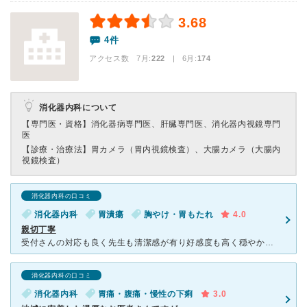
3.68
4件
アクセス数 7月:
222
| 6月:
174
消化器内科について
【専門医・資格】
消化器病専門医、肝臓専門医、消化器内視鏡専門
医
【診療・治療法】
胃カメラ（胃内視鏡検査）、大腸カメラ（大腸内
視鏡検査）
消化器内科の口コミ
消化器内科
胃潰瘍
胸やけ・胃もたれ
4.0
親切丁寧
受付さんの対応も良く先生も清潔感が有り好感度も高く穏やかです胃腸の具わいが悪いので診察して頂きました 数日後に胃カメラの予約を取ったのですが以前に他の病院でやった経験上胃カメラは辛いイメージが有りま
消化器内科の口コミ
消化器内科
胃痛・腹痛・慢性の下痢
3.0