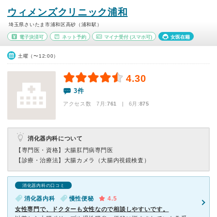
ウィメンズクリニック浦和
埼玉県さいたま市浦和区高砂（浦和駅）
電子決済可
ネット予約
マイナ受付
(スマホ可)
女医在籍
土曜（〜12:00）
4.30
3件
アクセス数 7月:
761
| 6月:
875
消化器内科について
【専門医・資格】
大腸肛門病専門医
【診療・治療法】
大腸カメラ（大腸内視鏡検査）
消化器内科の口コミ
消化器内科
慢性便秘
4.5
女性専門で、ドクターも女性なので相談しやすいです。