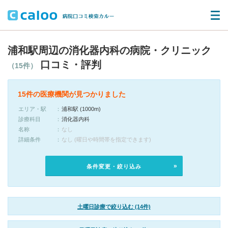
浦和駅周辺の消化器内科の病院・クリニック
口コミ・評判
（15件）
15件の医療機関が見つかりました
エリア・駅
浦和駅 (1000m)
診療科目
消化器内科
名称
なし
詳細条件
なし (曜日や時間帯を指定できます)
条件変更・絞り込み
土曜日診療で絞り込む (14件)