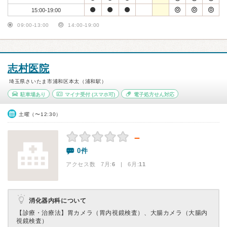
15:00-19:00
09:00-13:00
14:00-19:00
志村医院
埼玉県さいたま市浦和区本太（浦和駅）
駐車場あり
マイナ受付
(スマホ可)
電子処方せん対応
土曜（〜12:30）
－
0件
アクセス数 7月:
6
| 6月:
11
消化器内科について
【診療・治療法】
胃カメラ（胃内視鏡検査）、大腸カメラ（大腸内
視鏡検査）