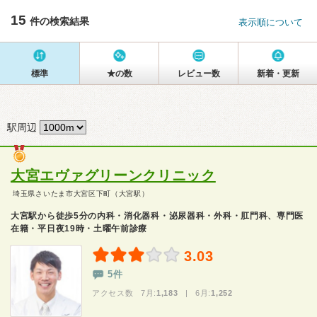
15
件の検索結果
表示順について
標準
★の数
レビュー数
新着・更新
駅周辺
大宮エヴァグリーンクリニック
埼玉県さいたま市大宮区下町（大宮駅）
大宮駅から徒歩5分の内科・消化器科・泌尿器科・外科・肛門科、専門医
在籍・平日夜19時・土曜午前診療
3.03
5件
アクセス数 7月:
1,183
| 6月:
1,252