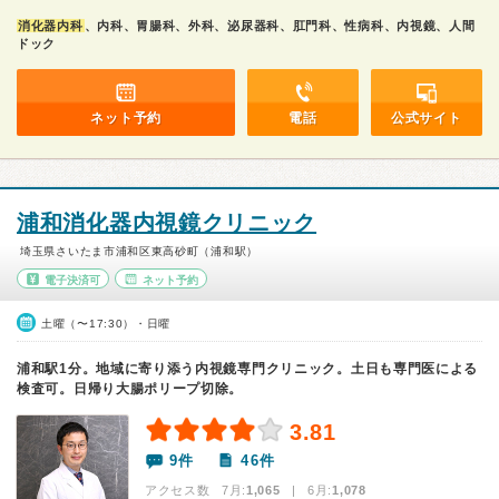
消化器内科
、内科、胃腸科、外科、泌尿器科、肛門科、性病科、内視鏡、人間
ドック
ネット予約
電話
公式サイト
浦和消化器内視鏡クリニック
埼玉県さいたま市浦和区東高砂町（浦和駅）
電子決済可
ネット予約
土曜（〜17:30）・日曜
浦和駅1分。地域に寄り添う内視鏡専門クリニック。土日も専門医による
検査可。日帰り大腸ポリープ切除。
3.81
9件
46件
アクセス数 7月:
1,065
| 6月:
1,078