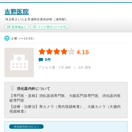
吉野医院
埼玉県さいたま市浦和区東高砂町（浦和駅）
駐車場あり
マイナ受付
(スマホ可)
土曜（〜13:00）
4.15
8件
アクセス数 7月:
347
| 6月:
375
消化器内科について
【専門医・資格】
消化器病専門医、大腸肛門病専門医、消化器内視
鏡専門医
【診療・治療法】
胃カメラ（胃内視鏡検査）、大腸カメラ（大腸内
視鏡検査）
消化器内科の口コミ