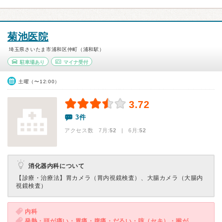
菊池医院
埼玉県さいたま市浦和区仲町（浦和駅）
駐車場あり
マイナ受付
土曜（〜12:00）
3.72
3件
アクセス数 7月:
52
| 6月:
52
消化器内科について
【診療・治療法】
胃カメラ（胃内視鏡検査）、大腸カメラ（大腸内
視鏡検査）
内科
発熱・頭が痛い・胃痛・腹痛・だるい・咳（セキ）・喉が痛い・吐き気・嘔吐・食欲不振・体調不良