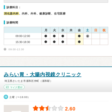
診療科目：
消化器内科
、内科、外科、健康診断、在宅医療
診療時間
月
火
水
木
金
土
日
祝
09:00-12:00
15:30-18:30
09:00-12:30
みらい胃・大腸内視鏡クリニック
埼玉県さいたま市浦和区仲町（浦和駅）
マイナ受付
土曜（〜16:00）
2.60