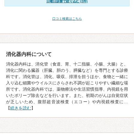
日曜日診療で絞り込む (2件)
口コミ検索はこちら
消化器内科について
消化器内科は、消化管（食道、胃、十二指腸、小腸、大腸）と、
消化に関わる臓器（肝臓、胆のう、膵臓など）を専門とする診療
科です。消化管は、消化、吸収、排泄を担うほか、食物と一緒に
入り込む細菌やウイルスにさらされ不調が起こりやすい繊細な場
所です。消化器内科では、薬物療法や生活習慣指導、内視鏡を用
いたポリープ除去などを行います。また、初期のがんは自覚症状
が乏しいため、腹部超音波検査（エコー）や内視鏡検査に…
【
続きを読む
】