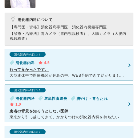
消化器内科について
【専門医・資格】
消化器病専門医、消化器内視鏡専門医
【診療・治療法】
胃カメラ（胃内視鏡検査）、大腸カメラ（大腸内
視鏡検査）
消化器内科の口コミ
消化器内科
4.5
行って良かったです。
大型連休中で医療機関が休みの中、WEB予約できて助かりました。 駅チカのクリニック内は落ち着いた雰囲気がとても良くて、検査前の看護師さんがニコニコ優しい笑顔で、 少し不安でしたが、温かなご対応で癒
消化器内科の口コミ
消化器内科
逆流性食道炎
胸やけ・胃もたれ
1.0
患者の背景を知ろうとしない医師
東京から引っ越してきて、かかりつけの消化器内科を持ちたいと受診しました。 今まで別の科のかかりつけ医に間に合わせで薬を出して頂いていたのですが、この度、症状が思わしくなく今回の受診に至りました。
消化器内科の口コミ