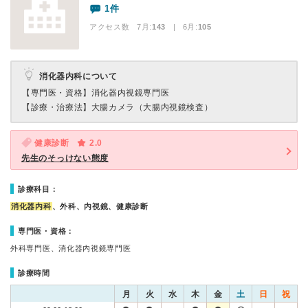
1件
アクセス数 7月:
143
| 6月:
105
消化器内科について
【専門医・資格】
消化器内視鏡専門医
【診療・治療法】
大腸カメラ（大腸内視鏡検査）
健康診断
2.0
先生のそっけない態度
診療科目：
消化器内科
、外科、内視鏡、健康診断
専門医・資格：
外科専門医、消化器内視鏡専門医
診療時間
月
火
水
木
金
土
日
祝