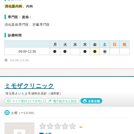
消化器内科
、内科
専門医・資格：
消化器病専門医、肝臓専門医
診療時間
月
火
水
木
金
土
日
祝
09:00-12:30
09:00-13:00
ミモザクリニック
埼玉県さいたま市浦和区高砂（浦和駅）
マイナ受付
(スマホ可)
電子処方せん対応
女医在籍
土曜（〜12:00）
－