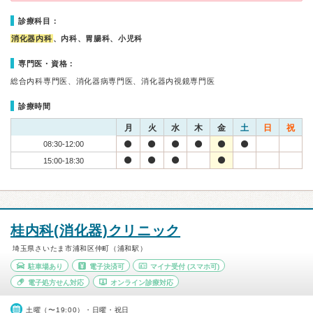
診療科目：
消化器内科
、内科、胃腸科、小児科
専門医・資格：
総合内科専門医、消化器病専門医、消化器内視鏡専門医
診療時間
月
火
水
木
金
土
日
祝
08:30-12:00
15:00-18:30
桂内科(消化器)クリニック
埼玉県さいたま市浦和区仲町（浦和駅）
駐車場あり
電子決済可
マイナ受付
(スマホ可)
電子処方せん対応
オンライン診療対応
土曜（〜19:00）・日曜・祝日