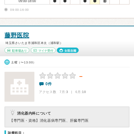
09:00-18:00
09:00-16:00
藤野医院
埼玉県さいたま市浦和区本太（浦和駅）
駐車場あり
マイナ受付
女医在籍
土曜（〜13:00）
－
0件
アクセス数 7月:
3
| 6月:
10
消化器内科について
【専門医・資格】
消化器病専門医、肝臓専門医
診療科目：