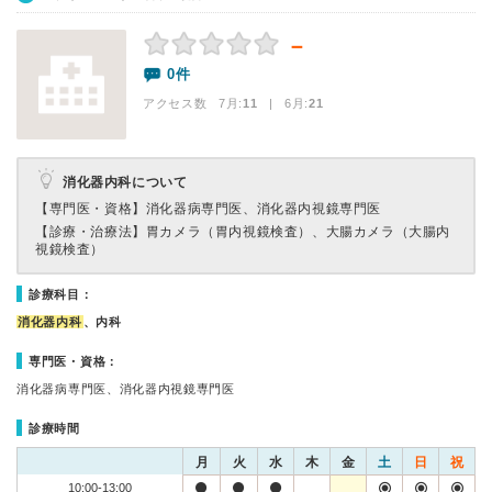
－
0件
アクセス数 7月:
11
| 6月:
21
消化器内科について
【専門医・資格】
消化器病専門医、消化器内視鏡専門医
【診療・治療法】
胃カメラ（胃内視鏡検査）、大腸カメラ（大腸内
視鏡検査）
診療科目：
消化器内科
、内科
専門医・資格：
消化器病専門医、消化器内視鏡専門医
診療時間
月
火
水
木
金
土
日
祝
10:00-13:00