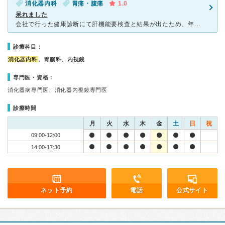
消化器内科
胃痛・腹痛
1.0
呆れました
会社で行った健康診断にて肝機能要検査と結果が出たため、年始に血液検査、エコー検査を受けました。脂肪肝であり、今後肝硬変の疑いがあると結果が出ました。8ヶ月程経った頃、腹痛に悩まされ夜も眠れなくなること
診療科目：
消化器内科
、胃腸科、内視鏡
専門医・資格：
消化器病専門医、消化器内視鏡専門医
診療時間
月
火
水
木
金
土
日
祝
09:00-12:00
14:00-17:30
ネット予約
電話
公式サイト