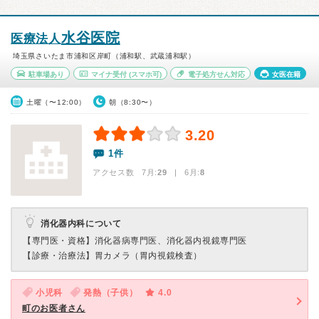
水谷医院
医療法人
埼玉県さいたま市浦和区岸町（浦和駅、武蔵浦和駅）
駐車場あり
マイナ受付
(スマホ可)
電子処方せん対応
女医在籍
土曜（〜12:00）
朝（8:30〜）
3.20
1件
アクセス数 7月:
29
| 6月:
8
消化器内科について
【専門医・資格】
消化器病専門医、消化器内視鏡専門医
【診療・治療法】
胃カメラ（胃内視鏡検査）
小児科
発熱（子供）
4.0
町のお医者さん