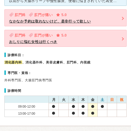
以前から大腸ポリープや慢性腸炎、便秘に悩まされていた為受診しました。 肛門科がメインですが、肛門と大腸は関連が大いにあるのでいろいろ悩みを相談したいと以前から思っていました。肛門科で女性の医師は
肛門科
肛門が痛い
5.0
なかなか予約は取れないけど、是非行って欲しい
肛門科
肛門が痛い
5.0
おしりに悩む女性は行くべき
診療科目：
消化器内科
、消化器外科、美容皮膚科、肛門科、内視鏡
専門医・資格：
外科専門医、大腸肛門病専門医
診療時間
月
火
水
木
金
土
日
祝
09:00-12:00
13:00-17:00