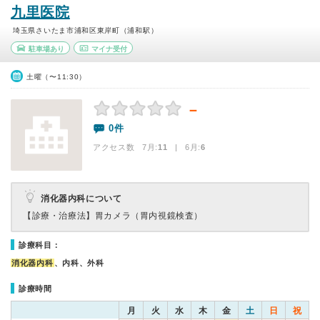
九里医院
埼玉県さいたま市浦和区東岸町（浦和駅）
駐車場あり
マイナ受付
土曜（〜11:30）
－
0件
アクセス数 7月:
11
| 6月:
6
消化器内科について
【診療・治療法】
胃カメラ（胃内視鏡検査）
診療科目：
消化器内科
、内科、外科
診療時間
月
火
水
木
金
土
日
祝