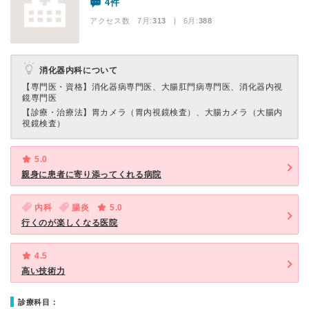
4件
アクセス数 7月:
313
| 6月:
388
消化器内科について
【専門医・資格】
消化器病専門医、大腸肛門病専門医、消化器内視
鏡専門医
【診療・治療法】
胃カメラ（胃内視鏡検査）、大腸カメラ（大腸内
視鏡検査）
5.0
親身に患者に寄り添ってくれる病院
内科
腸炎
5.0
行くのが楽しくなる医院
4.5
高い技術力
診療科目：