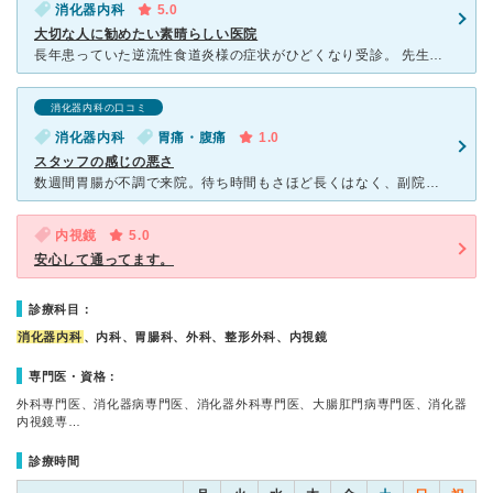
消化器内科
5.0
大切な人に勧めたい素晴らしい医院
長年患っていた逆流性食道炎様の症状がひどくなり受診。 先生の問診や処置、検査後のご説明は大変丁寧で安心して受診できます。特に感動したのはこちらの質問にどんなことでも嫌な顔一つせずどこまでも大変丁寧に
消化器内科の口コミ
消化器内科
胃痛・腹痛
1.0
スタッフの感じの悪さ
数週間胃腸が不調で来院。待ち時間もさほど長くはなく、副院長先生の診察の内容への不満はないが、受付の感じの悪さ、馬鹿にしたような対応が不快だった。老人を馬鹿にしているのだろうか。もう少し人に寄り添った対
内視鏡
5.0
安心して通ってます。
診療科目：
消化器内科
、内科、胃腸科、外科、整形外科、内視鏡
専門医・資格：
外科専門医、消化器病専門医、消化器外科専門医、大腸肛門病専門医、消化器
内視鏡専…
診療時間