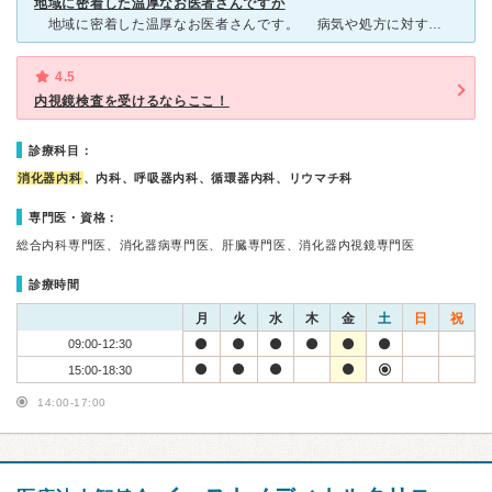
地域に密着した温厚なお医者さんですが
地域に密着した温厚なお医者さんです。 病気や処方に対する説明も求めればしてくれます。 薬は大量に出ますが、効きがイマイチな場合、言えば変えてくれます。何故その薬を出すのかも聞けばちゃんと説明
4.5
内視鏡検査を受けるならここ！
診療科目：
消化器内科
、内科、呼吸器内科、循環器内科、リウマチ科
専門医・資格：
総合内科専門医、消化器病専門医、肝臓専門医、消化器内視鏡専門医
診療時間
月
火
水
木
金
土
日
祝
09:00-12:30
15:00-18:30
14:00-17:00