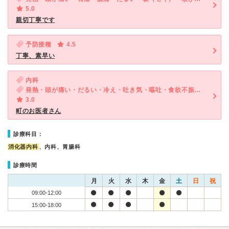
5.0
親切丁寧です
予防接種
4.5
丁寧、素早い
内科
発熱・頭が痛い・だるい・冷え・吐き気・嘔吐・食欲不振・体調不良・慢性の下痢
3.0
町のお医者さん
診療科目：
消化器内科
、内科、胃腸科
診療時間
月
火
水
木
金
土
日
祝
09:00-12:00
15:00-18:00