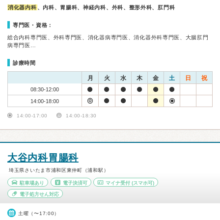
消化器内科
、内科、胃腸科、神経内科、外科、整形外科、肛門科
専門医・資格：
総合内科専門医、外科専門医、消化器病専門医、消化器外科専門医、大腸肛門
病専門医…
診療時間
月
火
水
木
金
土
日
祝
08:30-12:00
14:00-18:00
14:00-17:00
14:00-18:30
大谷内科胃腸科
埼玉県さいたま市浦和区東仲町（浦和駅）
駐車場あり
電子決済可
マイナ受付
(スマホ可)
電子処方せん対応
土曜（〜17:00）