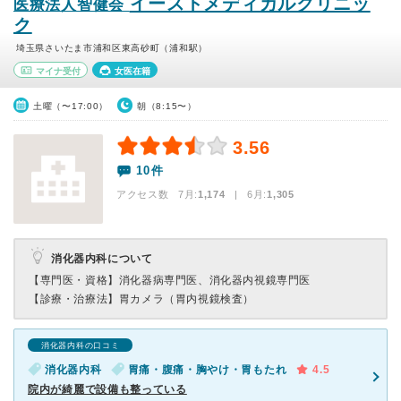
イーストメディカルクリニッ
医療法人智健会
ク
埼玉県さいたま市浦和区東高砂町（浦和駅）
マイナ受付
女医在籍
土曜（〜17:00）
朝（8:15〜）
3.56
10件
アクセス数 7月:
1,174
| 6月:
1,305
消化器内科について
【専門医・資格】
消化器病専門医、消化器内視鏡専門医
【診療・治療法】
胃カメラ（胃内視鏡検査）
消化器内科の口コミ
消化器内科
胃痛・腹痛・胸やけ・胃もたれ
4.5
院内が綺麗で設備も整っている