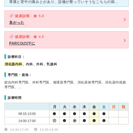
胃痛と背中の痛みとがあり、設備が整っていそうなこちらの病院で診察してもらいました。人間ドックなども受け付けていることもあり、院内は大変綺麗で検査用の機械などもかなり整っているように思いました。
健康診断
5.0
良かった
健康診断
4.5
PARCOの7Fに
診療科目：
消化器内科
、内科、外科、乳腺科
専門医・資格：
総合内科専門医、外科専門医、循環器専門医、消化器病専門医、消化器内視鏡
専門医、…
診療時間
月
火
水
木
金
土
日
祝
08:15-13:00
14:00-17:00
13:30-17:00
13:30-19:00