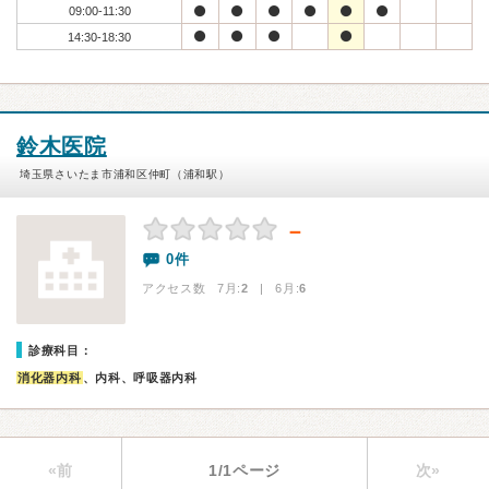
09:00-11:30
14:30-18:30
鈴木医院
埼玉県さいたま市浦和区仲町（浦和駅）
－
0件
アクセス数 7月:
2
| 6月:
6
診療科目：
消化器内科
、内科、呼吸器内科
«前
1/1ページ
次»