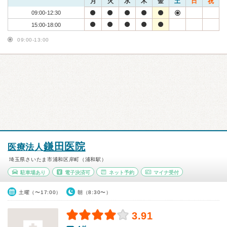
月
火
水
木
金
土
日
祝
09:00-12:30
15:00-18:00
09:00-13:00
鎌田医院
医療法人
埼玉県さいたま市浦和区岸町（浦和駅）
駐車場あり
電子決済可
ネット予約
マイナ受付
土曜（〜17:00）
朝（8:30〜）
3.91