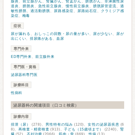
腺炎
、
前立腺がん
、
腎臓がん
、
腎盂がん
、
膀胱がん
、
非淋菌性尿
道炎
、
膀胱炎
、
急性前立腺炎
、
慢性前立腺炎
、
膀胱尿管逆流
、
過
敏性膀胱
、
過活動膀胱
、
尿路感染症
、
尿路結石症
、
クラミジア感
染症
、
梅毒
症状
尿が漏れる
、
おしっこの回数・尿の量が多い
、
尿が少ない
、
尿が
出にくい
、
排尿痛がある
、
血尿
専門外来
ED専門外来
、
前立腺外来
専門医・資格
泌尿器科専門医
診療科目
性病科
泌尿器科の関連項目（口コミ検索）
診療内容
排泄（尿）
(278)、
男性特有の悩み
(120)、
女性の泌尿器疾患
(6
8)、
再検査・精密検査
(913)、
子ども（15歳頃まで）
(2240)、
腎
臓
(52)、
不妊治療
(2066)、
筋肉・骨
(869)、
性病
(13)