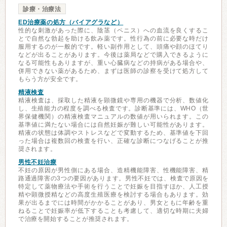
診療・治療法
ED治療薬の処方（バイアグラなど）
性的な刺激があった際に、陰茎（ペニス）への血流を良くするこ
とで自然な勃起を助ける飲み薬です。性行為の前に必要な時だけ
服用するのが一般的です。軽い副作用として、頭痛や顔のほてり
などが出ることがあります。今後は薬局などで購入できるように
なる可能性もありますが、重い心臓病などの持病がある場合や、
併用できない薬があるため、まずは医師の診察を受けて処方して
もらう方が安全です。
精液検査
精液検査は、採取した精液を顕微鏡や専用の機器で分析、数値化
し、生殖能力の程度を調べる検査です。診断基準には、WHO（世
界保健機関）の精液検査マニュアルの数値が用いられます。この
基準値に満たない場合には自然妊娠が難しい可能性があります。
精液の状態は体調やストレスなどで変動するため、基準値を下回
った場合は複数回の検査を行い、正確な診断につなげることが推
奨されます。
男性不妊治療
不妊の原因が男性側にある場合、造精機能障害、性機能障害、精
路通過障害の3つの要因があります。男性不妊では、検査で原因を
特定して薬物療法や手術を行うことで妊娠を目指すほか、人工授
精や顕微授精などの高度生殖医療を検討する場合もあります。効
果が出るまでには時間がかかることがあり、男女ともに年齢を重
ねることで妊娠率が低下することも考慮して、適切な時期に夫婦
で治療を開始することが推奨されます。