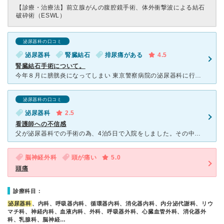
【診療・治療法】
前立腺がんの腹腔鏡手術、体外衝撃波による結石
破砕術（ESWL）
泌尿器科の口コミ
泌尿器科
腎臓結石
排尿痛がある
4.5
腎臓結石手術について。
今年８月に膀胱炎になってしまい 東京警察病院の泌尿器科に行ったところ なかなか治らずに、ＣＴを撮り、腎臓に5cmぐらいの結石が見つかりました。 そのまま放置して、大きくなったら背中からの切開手術
泌尿器科の口コミ
泌尿器科
2.5
看護師への不信感
父が泌尿器科での手術の為、4泊5日で入院をしました。その中で看護師さんに対して不信感を覚えたことがありました。 まず手術当日、術後の医師からの家族への説明が電話説明なのか直接説明なのか申し送りが
脳神経外科
頭が痛い
5.0
頭痛
診療科目：
泌尿器科
、内科、呼吸器内科、循環器内科、消化器内科、内分泌代謝科、リウ
マチ科、神経内科、血液内科、外科、呼吸器外科、心臓血管外科、消化器外
科、乳腺科、脳神経…