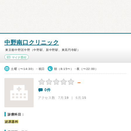
中野南口クリニック
東京都中野区中野（中野駅、新中野駅、東高円寺駅）
マイナ受付
土曜（〜14:30）・祝日
朝（8:15〜）・夜（〜22:00）
－
0件
アクセス数 7月:
19
| 6月:
15
診療科目：
泌尿器科