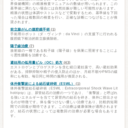
界保健機関）の精液検査マニュアルの数値が用いられます。この
基準値に満たない場合には自然妊娠が難しい可能性があります。
精液の状態は体調やストレスなどで変動するため、基準値を下回
った場合は複数回の検査を行い、正確な診断につなげることが推
奨されます。
前立腺がんの腹腔鏡手術
(1)
手術用ロボット（ダ・ヴィンチ：da Vinci ）の支援下に行われる
腹腔鏡下根治的前立腺摘除術。
陽子線治療
(7)
放射線の一種である粒子線（陽子線）を病巣に照射することによ
り悪性腫瘍を治療する。
避妊用の低用量ピル（OC）処方
(43)
エストロゲンとプロゲスチンを含む経口避妊薬で、高い避妊効果
がある。排卵抑制や精子の侵入防止のほか、月経不順やPMSの緩
和にも有効。毎日同じ時間の服用が推奨される。
体外衝撃波による結石破砕術（ESWL）
(1)
体外衝撃波結石破砕術（ESWL：Extracorporeal Shock Wave Lit
hotripsy）は、尿管結石の治療の一つであり、「衝撃波」と呼ばれ
る強いエネルギーを当てて尿管内の結石を砕き、体外に排出させ
るのが特徴です。体を傷つけない優しい治療であり、比較的短期
間での回復が期待できます。この治療は健康保険が適用されます
が、結石の状態によっては複数回の治療が必要な場合もありま
す。