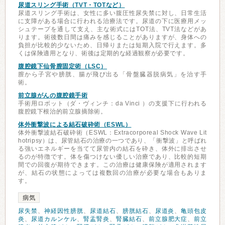
尿道スリング手術（TVT・TOTなど）
尿道スリング手術は、女性に多い腹圧性尿失禁に対し、日常生活
に支障がある場合に行われる治療法です。尿道の下に医療用メッ
シュテープを通して支え、主な術式にはTOT法、TVT法などがあ
ります。術後数日間は痛みを感じることがありますが、身体への
負担が比較的少ないため、日帰りまたは短期入院で行えます。多
くは保険適用となり、術後は定期的な経過観察が必要です。
腹腔鏡下仙骨膣固定術（LSC）
膣から子宮や膀胱、腸が飛び出る「骨盤臓器脱病気」を治す手
術。
前立腺がんの腹腔鏡手術
手術用ロボット（ダ・ヴィンチ：da Vinci ）の支援下に行われる
腹腔鏡下根治的前立腺摘除術。
体外衝撃波による結石破砕術（ESWL）
体外衝撃波結石破砕術（ESWL：Extracorporeal Shock Wave Lit
hotripsy）は、尿管結石の治療の一つであり、「衝撃波」と呼ばれ
る強いエネルギーを当てて尿管内の結石を砕き、体外に排出させ
るのが特徴です。体を傷つけない優しい治療であり、比較的短期
間での回復が期待できます。この治療は健康保険が適用されます
が、結石の状態によっては複数回の治療が必要な場合もありま
す。
病気
尿失禁
、
神経因性膀胱
、
尿道結石
、
膀胱結石
、
尿道炎
、
亀頭包皮
炎
、
尿道カルンケル
、
腎盂腎炎
、
腎臓結石
、
前立腺肥大症
、
前立