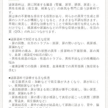
泌尿器科は、尿に関連する臓器（腎臓、尿管、膀胱、尿道）と、
男性生殖器（前立腺、精巣など）の病気を専門に扱う診療科で
す。
尿は体の不要物を排出する役割があり、何らかの異常で生成と排
尿のシステムが機能しなくなると、さまざまな不調を招きます。
早期に発見し、適切な治療を行うことで病気の進行を抑えられる
だけでなく、残尿感や尿漏れなどの不快な症状が改善し、生活の
質（QOL）の向上につながります。
■泌尿器科で対応する主な症状
・尿の回数、出方のトラブル：頻尿、尿の勢いがない、残尿感、
尿漏れなど
・排尿時の痛み、尿の状態の異常：排尿時の下腹部痛、尿の濁
り、血尿（感染症や結石の疑い）
・男性生殖器の悩み：性器のトラブル、男性不妊などの性機能の
悩み
・健康診断での指摘：尿検査、血液検査での異常指摘（無症状を
含む）
■泌尿器科で診療する主な疾患
・前立腺肥大症：加齢などで前立腺が大きくなり、尿が出にく
い、夜間頻尿などを伴う
・過活動膀胱：尿が溜まる前に膀胱が勝手に収縮し、強い尿意、
頻尿、尿漏れを伴う
・尿路感染症：尿の通り道が感染して炎症が起こった状態（膀胱
炎、腎盂炎、前立腺炎など）
・尿路結石症：尿中の成分が結晶化して尿路に詰まり、背中、脇