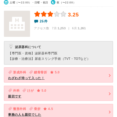
土曜（〜22:00）・日曜・祝日
夜（〜22:00）
3.25
26件
アクセス数 7月:
1,253
| 6月:
1,261
泌尿器科について
【専門医・資格】
泌尿器科専門医
【診療・治療法】
尿道スリング手術（TVT・TOTなど）
形成外科
鎖骨骨折
5.0
わざわざ待って入った！
外科
けが
5.0
親切です
整形外科
骨折
4.5
事務の人も親切でした