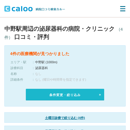
中野駅周辺の泌尿器科の病院・クリニック
（4
口コミ・評判
件）
4件の医療機関が見つかりました
エリア・駅
中野駅 (1000m)
診療科目
泌尿器科
名称
なし
詳細条件
なし (曜日や時間帯を指定できます)
条件変更・絞り込み
土曜日診療で絞り込む (4件)