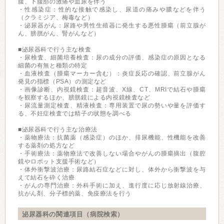
腹、下腹部の激痛や血尿を伴う
・性感染症：性的な接触で感染し、尿道の痛みや膿などを伴う
（クラミジア、梅毒など）
・泌尿器がん：尿路や男性生殖器に発生する悪性腫瘍（前立腺が
ん、膀胱がん、腎がんなど）
■泌尿器科で行う主な検査
・尿検査、細菌培養検査：尿の成分の評価、感染症の原因となる
細菌の有無と種類の特定
・血液検査（腫瘍マーカー含む）：炎症反応の確認、前立腺がん
発見の指標（PSA）の測定など
・画像診断、内視鏡検査：超音波、X線、CT、MRIで結石や腫瘍
を観察するほか、膀胱鏡による内視鏡検査など
・尿流量測定検査、精液検査：専用装置で尿の勢いや量を評価す
る、不妊症検査では精子の状態を調べる
■泌尿器科で行う主な治療法
・薬物療法：抗菌薬（感染症）のほか、排尿機能、性機能を改善
する薬剤の処方など
・手術療法：薬物療法で改善しない場合やがんの腫瘍摘出（腹腔
鏡やロボット支援手術など）
・体外衝撃波治療：尿路結石症などに対し、体外から衝撃波を与
えて結石を砕く治療
・がんの専門治療：外科手術に加え、進行度に応じ放射線治療、
抗がん剤、分子標的薬、免疫療法を行う
泌尿器科の関連項目（病院検索）