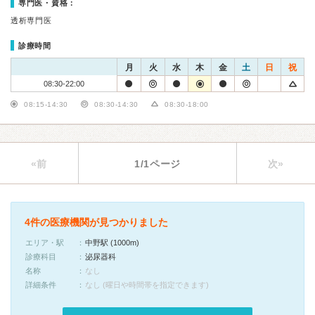
専門医・資格：
透析専門医
診療時間
月
火
水
木
金
土
日
祝
08:30-22:00
08:15-14:30
08:30-14:30
08:30-18:00
«前
1/1ページ
次»
4件の医療機関が見つかりました
エリア・駅
中野駅 (1000m)
診療科目
泌尿器科
名称
なし
詳細条件
なし (曜日や時間帯を指定できます)