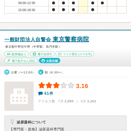
09:00-12:30
15:00-18:30
東京警察病院
一般財団法人自警会
東京都中野区中野（中野駅、高円寺駅）
駐車場あり
電子決済可
マイナ受付
(スマホ可)
電子処方せん対応
女医在籍
土曜（〜12:00）
朝（8:30〜）
3.16
61件
アクセス数 7月:
2,980
| 6月:
3,242
泌尿器科について
【専門医・資格】
泌尿器科専門医