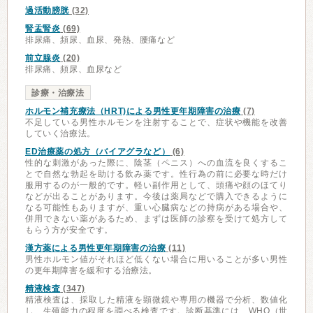
過活動膀胱
(32)
腎盂腎炎
(69)
排尿痛、頻尿、血尿、発熱、腰痛など
前立腺炎
(20)
排尿痛、頻尿、血尿など
診療・治療法
ホルモン補充療法（HRT)による男性更年期障害の治療
(7)
不足している男性ホルモンを注射することで、症状や機能を改善
していく治療法。
ED治療薬の処方（バイアグラなど）
(6)
性的な刺激があった際に、陰茎（ペニス）への血流を良くするこ
とで自然な勃起を助ける飲み薬です。性行為の前に必要な時だけ
服用するのが一般的です。軽い副作用として、頭痛や顔のほてり
などが出ることがあります。今後は薬局などで購入できるように
なる可能性もありますが、重い心臓病などの持病がある場合や、
併用できない薬があるため、まずは医師の診察を受けて処方して
もらう方が安全です。
漢方薬による男性更年期障害の治療
(11)
男性ホルモン値がそれほど低くない場合に用いることが多い男性
の更年期障害を緩和する治療法。
精液検査
(347)
精液検査は、採取した精液を顕微鏡や専用の機器で分析、数値化
し、生殖能力の程度を調べる検査です。診断基準には、WHO（世