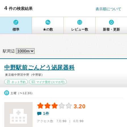
4
件の検索結果
表示順について
標準
★の数
レビュー数
新着・更新
駅周辺
中野駅前ごんどう泌尿器科
東京都中野区中野（中野駅）
ネット予約
マイナ受付
(スマホ可)
土曜（〜12:30）
3.20
1件
アクセス数 7月:
90
| 6月:
90