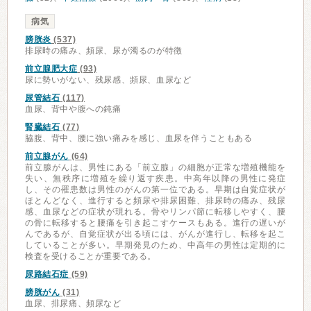
病気
膀胱炎
(537)
排尿時の痛み、頻尿、尿が濁るのが特徴
前立腺肥大症
(93)
尿に勢いがない、残尿感、頻尿、血尿など
尿管結石
(117)
血尿、背中や腹への鈍痛
腎臓結石
(77)
脇腹、背中、腰に強い痛みを感じ、血尿を伴うこともある
前立腺がん
(64)
前立腺がんは、男性にある「前立腺」の細胞が正常な増殖機能を
失い、無秩序に増殖を繰り返す疾患。中高年以降の男性に発症
し、その罹患数は男性のがんの第一位である。早期は自覚症状が
ほとんどなく、進行すると頻尿や排尿困難、排尿時の痛み、残尿
感、血尿などの症状が現れる。骨やリンパ節に転移しやすく、腰
の骨に転移すると腰痛を引き起こすケースもある。進行の遅いが
んであるが、自覚症状が出る頃には、がんが進行し、転移を起こ
していることが多い。早期発見のため、中高年の男性は定期的に
検査を受けることが重要である。
尿路結石症
(59)
膀胱がん
(31)
血尿、排尿痛、頻尿など