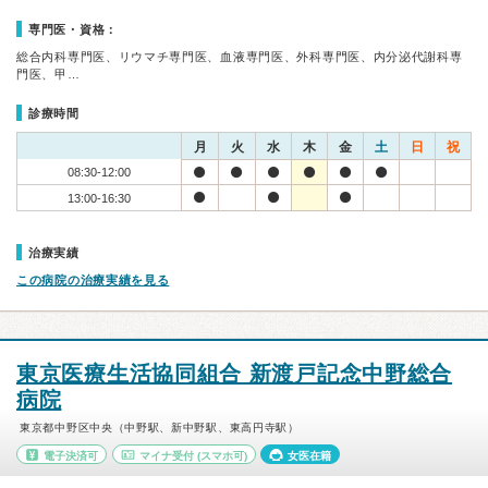
専門医・資格：
総合内科専門医、リウマチ専門医、血液専門医、外科専門医、内分泌代謝科専
門医、甲…
診療時間
月
火
水
木
金
土
日
祝
08:30-12:00
13:00-16:30
治療実績
この病院の治療実績を見る
東京医療生活協同組合 新渡戸記念中野総合
病院
東京都中野区中央（中野駅、新中野駅、東高円寺駅）
電子決済可
マイナ受付
(スマホ可)
女医在籍