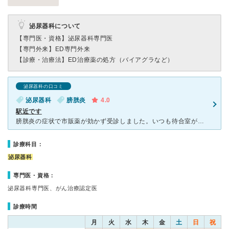
泌尿器科について
【専門医・資格】
泌尿器科専門医
【専門外来】
ED専門外来
【診療・治療法】
ED治療薬の処方（バイアグラなど）
泌尿器科の口コミ
泌尿器科
膀胱炎
4.0
駅近です
膀胱炎の症状で市販薬が効かず受診しました。いつも待合室が満席状態です。予約をしているのに一時間待ったあと、わりとすぐに予約なしの方が呼ばれていてシステムがよくわかりません。男女で待合室がわかれてますが
診療科目：
泌尿器科
専門医・資格：
泌尿器科専門医、がん治療認定医
診療時間
月
火
水
木
金
土
日
祝