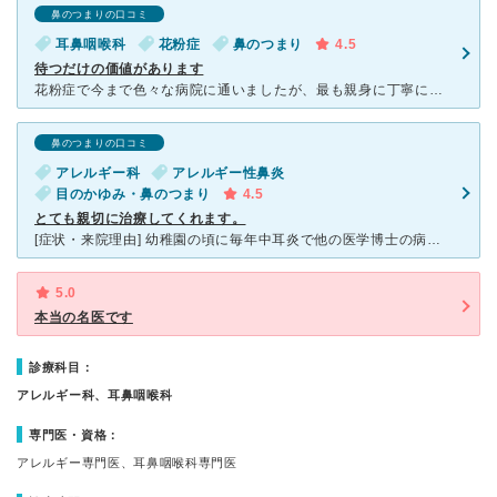
鼻のつまりの口コミ
耳鼻咽喉科
花粉症
鼻のつまり
4.5
待つだけの価値があります
花粉症で今まで色々な病院に通いましたが、最も親身に丁寧に対応していただけました。 患者さん一人一人の話をしっかり聞いて、些細な疑問にも的確に答えていただけます。 先生の腕は間違いなく素晴らしい
鼻のつまりの口コミ
アレルギー科
アレルギー性鼻炎
目のかゆみ・鼻のつまり
4.5
とても親切に治療してくれます。
[症状・来院理由] 幼稚園の頃に毎年中耳炎で他の医学博士の病院で診て頂いていたのですが、なかなか改善せず、こちらで診てもらって以来、アレルギー性の鼻炎と花粉症の為、毎月通ってました。 [医師の診断
5.0
本当の名医です
診療科目：
アレルギー科、耳鼻咽喉科
専門医・資格：
アレルギー専門医、耳鼻咽喉科専門医