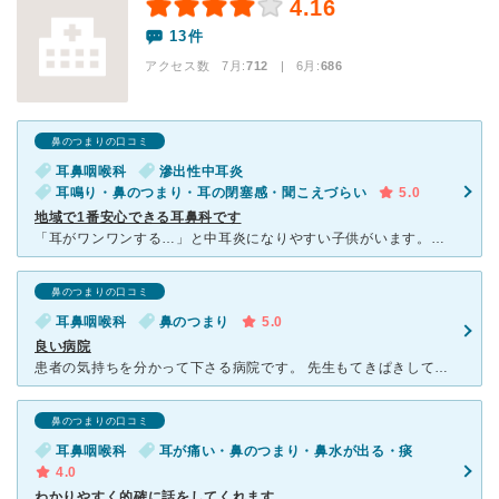
4.16
13件
アクセス数 7月:
712
| 6月:
686
鼻のつまりの口コミ
耳鼻咽喉科
滲出性中耳炎
耳鳴り・鼻のつまり・耳の閉塞感・聞こえづらい
5.0
地域で1番安心できる耳鼻科です
「耳がワンワンする…」と中耳炎になりやすい子供がいます。その度にこちらの耳鼻科に伺いますが、中耳炎だったり、ただの鼻炎からくるものだったり、様々な診断なのに、いつも優しく診察してくれます。 子供にも
鼻のつまりの口コミ
耳鼻咽喉科
鼻のつまり
5.0
良い病院
患者の気持ちを分かって下さる病院です。 先生もてきぱきしていて、とても良いです。 治療に我慢する息子に、ありがとうと言って下さいました。また、薬剤師の方もすごく良い方で薬が効かない時は遠慮なくいら
鼻のつまりの口コミ
耳鼻咽喉科
耳が痛い・鼻のつまり・鼻水が出る・痰
4.0
わかりやすく的確に話をしてくれます