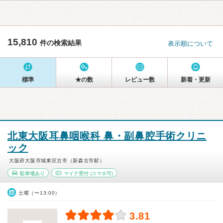
15,810
件の検索結果
表示順について
標準
★の数
レビュー数
新着・更新
北東大阪耳鼻咽喉科 鼻・副鼻腔手術クリニ
ック
大阪府大阪市城東区古市（新森古市駅）
駐車場あり
マイナ受付
(スマホ可)
土曜（〜13:00）
3.81