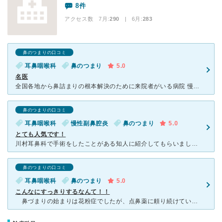
8件
アクセス数 7月:
290
| 6月:
283
鼻のつまりの口コミ
耳鼻咽喉科
鼻のつまり
5.0
名医
全国各地から鼻詰まりの根本解決のために来院者がいる病院 慢性的な鼻詰まりの根本解決のために受診。鼻の骨が曲っていることが原因とのことで、何ヶ月も先の予約を取り手術をすることに。 その手術目
鼻のつまりの口コミ
耳鼻咽喉科
慢性副鼻腔炎
鼻のつまり
5.0
とても人気です！
川村耳鼻科で手術をしたことがある知人に紹介してもらいました。小さい頃から鼻、喉が悪く鼻づまりがひどく、どの耳鼻科に行っても簡単な薬の処方か、花粉症の診断しかしてもらえませんでした。 川村さんは、しっ
鼻のつまりの口コミ
耳鼻咽喉科
鼻のつまり
5.0
こんなにすっきりするなんて！！
鼻づまりの始まりは花粉症でしたが、点鼻薬に頼り続けていたら副作用で症状が悪化、夜中に鼻づまりで起きることがしばしばで、日常生活に影響が出るようになりました。どこかいい病院がないかとネットで検索して、