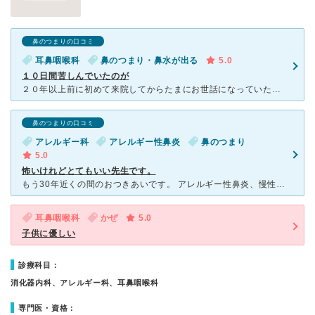
鼻のつまりの口コミ
耳鼻咽喉科
鼻のつまり・鼻水が出る
5.0
１０日間苦しんでいたのが
２０年以上前に初めて来院してからたまにお世話になっていた耳鼻科ですが、いつも口腔内の悪化したヘルペスや口内炎、扁桃腺など先生もびっくりするぐらいの悪病オンパレード状態で行っていましたが丁寧な治療等で３
鼻のつまりの口コミ
アレルギー科
アレルギー性鼻炎
鼻のつまり
5.0
怖いけれどとてもいい先生です。
もう30年近くの間のおつきあいです。 アレルギー性鼻炎、慢性中耳炎でお世話になりました。 医療機器は古いのですが、実用には全く困りません。それよりも先生と看護師さんが大変毅然とされていることで
耳鼻咽喉科
かぜ
5.0
子供に優しい
診療科目：
消化器内科、アレルギー科、耳鼻咽喉科
専門医・資格：