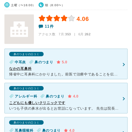
土曜（〜16:00）
朝（8:00〜）
4.06
11件
アクセス数 7月:
353
| 6月:
262
鼻のつまりの口コミ
中耳炎
鼻のつまり
5.0
なかの耳鼻科
帰省中に耳鼻科にかかりました。前医で治療中であることを伝えても嫌な顔ひとつもせず、にこにこしながら症状をきいてくれました。私がよくみえるようにと、こどもの耳にカメラをいれて、詳しく説明してくれました。
鼻のつまりの口コミ
アレルギー科
鼻のつまり
4.0
こどもにも優しいクリニックです
いつも子供の鼻水が出るとお世話になっています。 先生は院長先生ともう一人男性の先生がいらっしゃいます。 院長先生を指名しないともう一人の先生に診てもらうことが多いですがどちらの先生もこどもに優しい
鼻のつまりの口コミ
耳鼻咽喉科
鼻のつまり
4.0