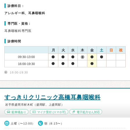
診療科目：
アレルギー科、耳鼻咽喉科
専門医・資格：
耳鼻咽喉科専門医
診療時間
月
火
水
木
金
土
日
祝
09:30-13:00
16:00-19:30
16:00-19:30
すっきりクリニック高橋耳鼻咽喉科
岩手県盛岡市材木町（盛岡駅、上盛岡駅）
駐車場あり
マイナ受付
(スマホ可)
電子処方せん対応
土曜（〜12:00）
朝（8:15〜）