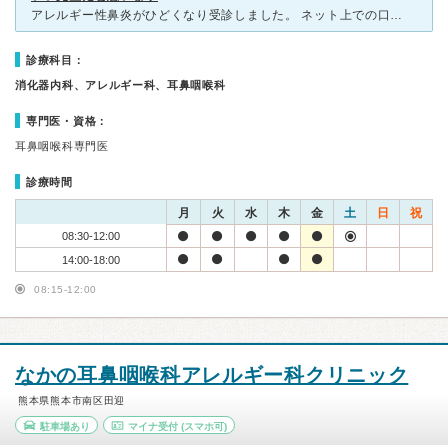
アレルギー性鼻炎がひどくなり受診しました。 ネット上での口コミ良かったですが、行ってみても評判通りだったと思います。 やはり混んではいますが、割りとすぐに自分の診察の番が来たように思います。
診療科目：
消化器内科、アレルギー科、耳鼻咽喉科
専門医・資格：
耳鼻咽喉科専門医
診療時間
月
火
水
木
金
土
日
祝
08:30-12:00
14:00-18:00
08:15-12:00
なかの耳鼻咽喉科アレルギー科クリニック
熊本県熊本市南区田迎
駐車場あり
マイナ受付
(スマホ可)