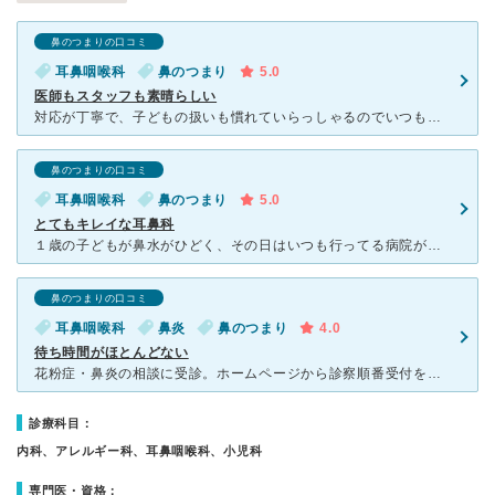
鼻のつまりの口コミ
耳鼻咽喉科
鼻のつまり
5.0
医師もスタッフも素晴らしい
対応が丁寧で、子どもの扱いも慣れていらっしゃるのでいつもお世話になってます。 子どもが診察前にぐずっていると気づいたスタッフさんが話しかけてくれたり、終わった後に頑張ったねとたくさん褒めてくれます。
鼻のつまりの口コミ
耳鼻咽喉科
鼻のつまり
5.0
とてもキレイな耳鼻科
１歳の子どもが鼻水がひどく、その日はいつも行ってる病院が休みでしたのでネットで調べて直接この病院へ行きました。ネットで予約も出来るようでしたがもういっぱいとのこと。 ここ数年のうちに出来たのでしょう
鼻のつまりの口コミ
耳鼻咽喉科
鼻炎
鼻のつまり
4.0
待ち時間がほとんどない
花粉症・鼻炎の相談に受診。ホームページから診察順番受付をして来院。ほとんど待ち時間がなかったです。新しい医院で清潔感があり、トイレもキレイでした。絵本やキッズスペースもあり、お子さんの受診にもおすすめ
診療科目：
内科、アレルギー科、耳鼻咽喉科、小児科
専門医・資格：