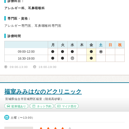
診療科目：
アレルギー科、耳鼻咽喉科
専門医・資格：
アレルギー専門医、耳鼻咽喉科専門医
診療時間
月
火
水
木
金
土
日
祝
09:00-12:00
16:30-19:00
09:00-13:00
16:00-19:00
福室みみはなのどクリニック
宮城県仙台市宮城野区福室（陸前高砂駅）
駐車場あり
ネット予約
マイナ受付
土曜（〜13:00）