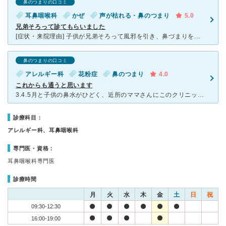
鼻のつまりの口コミ
耳鼻咽喉科
かぜ
声が枯れる・鼻のつまり
5.0
兄弟そろって診てもらいました
[症状・来院理由] 子供が兄弟そろって風邪を引き、鼻づまりを起こしていたので診てもらいました。 [医師の診断・治療法] 4歳の息子は風邪の引きはじめということで 鼻水を取ってもらい、耳の状
鼻のつまりの口コミ
アレルギー科
花粉症
鼻のつまり
4.0
これからも通うと思います
3.4.5月と子供の鼻水がひどく、近所のママさんにこのクリニックを勧められて来院しました。 午後診察が始まってすぐに行きましたがすでに待ってる方が数人いらっしゃいました。 キッズスペースは狭かった
診療科目：
アレルギー科、耳鼻咽喉科
専門医・資格：
耳鼻咽喉科専門医
診療時間
月
火
水
木
金
土
日
祝
09:30-12:30
16:00-19:00