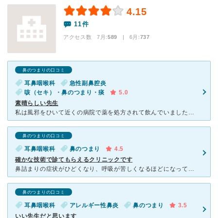
4.15
11件
アクセス数 7月:
589
| 6月:
737
鼻のつまりの口コミ
耳鼻咽喉科
急性副鼻腔炎
咳（セキ）・鼻のつまり・痰
5.0
素晴らしい先生
私は風邪をひいて近くの病院で薬を処方されて飲んでいましたが、なかなか治らず熱も定期的に出て何か？別の病気が潜んでいると思い頭痛倦怠感今まで経験した事がない症状でした。口コミのいい所で診察して頂きたいと
鼻のつまりの口コミ
耳鼻咽喉科
鼻のつまり
4.5
確かな技術で診てもらえるクリニックです
鼻詰まりの症状がひどくなり、呼吸が苦しくなるほどになってしまったのでこちらに通院しました。 先生に専用の器具で鼻を診ていただき、治療用の点鼻薬を処方してもらいました。また、院内での吸引治療も通院
鼻のつまりの口コミ
耳鼻咽喉科
アレルギー性鼻炎
鼻のつまり
3.5
いい先生だと思います