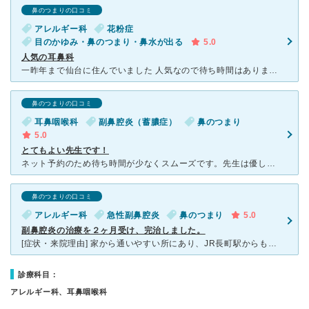
鼻のつまりの口コミ
アレルギー科
花粉症
目のかゆみ・鼻のつまり・鼻水が出る
5.0
人気の耳鼻科
一昨年まで仙台に住んでいました 人気なので待ち時間はありますが、先生も看護師さんも優しく子供も嫌がりません。スマホから予約もできるので緊急でなければ薬をもらいたいときなど便利です。院内もきれいでお子
鼻のつまりの口コミ
耳鼻咽喉科
副鼻腔炎（蓄膿症）
鼻のつまり
5.0
とてもよい先生です！
ネット予約のため待ち時間が少なくスムーズです。先生は優しくしっかり診てくれます。子供の副鼻腔炎で通院しました。診断が的確で悪化したり症状長引いたことはありません。継続でお薬だけもらいたい場合は電話診療
鼻のつまりの口コミ
アレルギー科
急性副鼻腔炎
鼻のつまり
5.0
副鼻腔炎の治療を２ヶ月受け、完治しました。
[症状・来院理由] 家から通いやすい所にあり、JR長町駅からも近い。本人も花粉症で何度か通院していて、 信頼あがあったため、安心して通えました。 [医師の診断・治療法] 鼻水、鼻づまりが慢性的
診療科目：
アレルギー科、耳鼻咽喉科