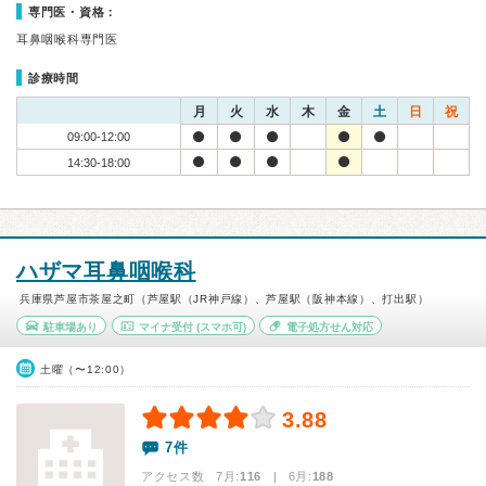
専門医・資格：
耳鼻咽喉科専門医
診療時間
月
火
水
木
金
土
日
祝
09:00-12:00
14:30-18:00
ハザマ耳鼻咽喉科
兵庫県芦屋市茶屋之町（芦屋駅（JR神戸線）、芦屋駅（阪神本線）、打出駅）
駐車場あり
マイナ受付
(スマホ可)
電子処方せん対応
土曜（〜12:00）
3.88
7件
アクセス数 7月:
116
| 6月:
188