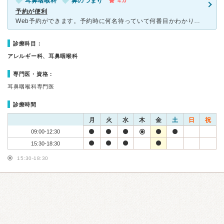
耳鼻咽喉科
鼻のつまり
4.0
予約が便利
Web予約ができます。予約時に何名待っていて何番目かわかります。自分の番が近くなると呼び出しコールがあり案内音声が流れます。前回はそれから自宅を出て15分、受付してすぐ自分の番でした。先生はテキパキさ
診療科目：
アレルギー科、耳鼻咽喉科
専門医・資格：
耳鼻咽喉科専門医
診療時間
月
火
水
木
金
土
日
祝
09:00-12:30
15:30-18:30
15:30-18:30