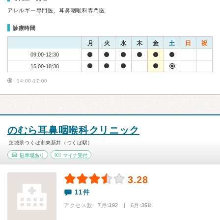
アレルギー専門医、耳鼻咽喉科専門医
診療時間
月
火
水
木
金
土
日
祝
09:00-12:30
15:00-18:30
14:00-17:00
のむら耳鼻咽喉科クリニック
茨城県つくば市東新井（つくば駅）
駐車場あり
マイナ受付
3.28
11件
アクセス数 7月:
392
| 6月:
358