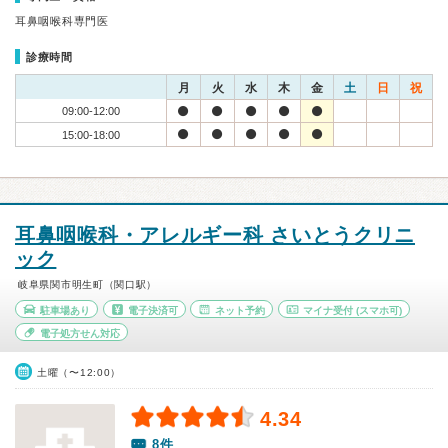
耳鼻咽喉科専門医
診療時間
月
火
水
木
金
土
日
祝
09:00-12:00
15:00-18:00
耳鼻咽喉科・アレルギー科 さいとうクリニ
ック
岐阜県関市明生町（関口駅）
駐車場あり
電子決済可
ネット予約
マイナ受付
(スマホ可)
電子処方せん対応
土曜（〜12:00）
4.34
8件