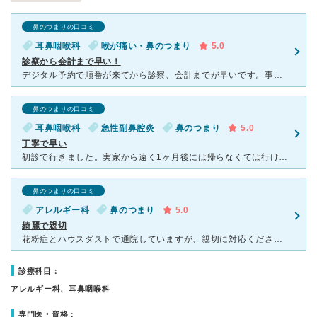
鼻のつまりの口コミ
耳鼻咽喉科
喉が痛い・鼻のつまり
5.0
診察から会計まで早い！
デジタル予約で順番が来てから診察、会計までが早いです。事前の問診もタブレットのためスムーズです。体調が悪い時に何時間も待ちたくないので、待ち時間が少ないのは嬉しいです。また、いつもスタッフさんの数が多
鼻のつまりの口コミ
耳鼻咽喉科
急性副鼻腔炎
鼻のつまり
5.0
丁寧で早い
初診で行きました。実家から遠く1ヶ月後には帰らなくては行けなかったのですが、先生が帰るまでに治しましょうと丁寧に診察してくださいました。他の耳鼻咽喉科も行きましたが、こちらに来てすぐに治りました。優し
鼻のつまりの口コミ
アレルギー科
鼻のつまり
5.0
綺麗で親切
花粉症とハウスダストで通院していますが、親切に対応くださっています。 内装も綺麗で、待ち時間も快いです。 先生の人柄も良く、やりやすいです。 日によっては待ち時間が長いときもありますが、呼び出し
診療科目：
アレルギー科、耳鼻咽喉科
専門医・資格：