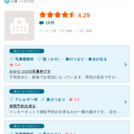
土曜（〜12:30）
4.29
10件
アクセス数 7月:
344
| 6月:
426
鼻のつまりの口コミ
耳鼻咽喉科
咳（セキ）・鼻のつまり・鼻水が出る
5.0
かかりつけの耳鼻科です
子供含めた、家族でお世話になっています。男性の先生ですが、優しく穏やかな雰囲気で、話も聞いてくださいますし、子供の事もよく覚えてくださっています。看護師さんも皆様雰囲気が良く、優しく頼りになる感じです
鼻のつまりの口コミ
アレルギー科
鼻のつまり
5.0
来院予約出来る
インターネットで来院予約が出来るのが一番の魅力です。 自分の順番まであと何人かということもインターネットで確認出来るので時間に合わせて家を出れば良いので病院で待たずに済みます。 新しい病院
鼻のつまりの口コミ