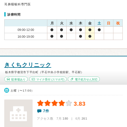
耳鼻咽喉科専門医
診療時間
月
火
水
木
金
土
日
祝
09:00-12:00
16:00-19:00
きくちクリニック
栃木県宇都宮市下平出町（平石中央小学校前駅、平石駅）
駐車場あり
マイナ受付
(スマホ可)
電子処方せん対応
土曜（〜17:00）
3.83
7件
アクセス数 7月:
180
| 6月:
261