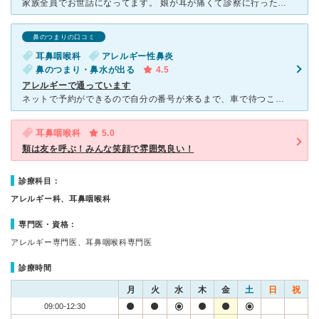
家族全員でお世話になってます。 娘が耳が痛くて診察に行った際、耳を触られるのを嫌がる娘に、先生やスタッフの方が優しく声かけして下さり安心して診察して頂くことができました。 また、アレルギー性鼻炎で
鼻のつまりの口コミ
耳鼻咽喉科
アレルギー性鼻炎
鼻のつまり・鼻水が出る
4.5
アレルギーで通っています
ネットで予約ができるので自分の番号が来るまで、車で待つことができます。小児〜高齢の方まで幅広い患者さんを対応されています。受付のかた、看護師さんは忙しいにも関わらずとても親切ですしスタッフの数も多いの
耳鼻咽喉科
5.0
類は友を呼ぶ！みんな笑顔で雰囲気良い！
診療科目：
アレルギー科、耳鼻咽喉科
専門医・資格：
アレルギー専門医、耳鼻咽喉科専門医
診療時間
月
火
水
木
金
土
日
祝
09:00-12:30