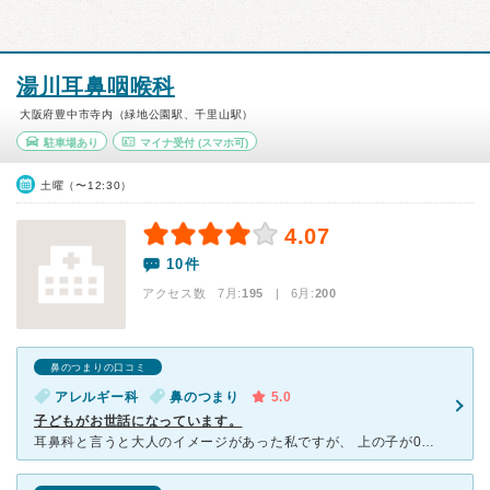
湯川耳鼻咽喉科
大阪府豊中市寺内（緑地公園駅、千里山駅）
駐車場あり
マイナ受付
(スマホ可)
土曜（〜12:30）
4.07
10件
アクセス数 7月:
195
| 6月:
200
鼻のつまりの口コミ
アレルギー科
鼻のつまり
5.0
子どもがお世話になっています。
耳鼻科と言うと大人のイメージがあった私ですが、 上の子が0歳の時から鼻水がよく続いていた為、 こちらの耳鼻科に出会いました。 男性の先生ですが、とても気さくで優しいお医者さんで、季節の変わり目な