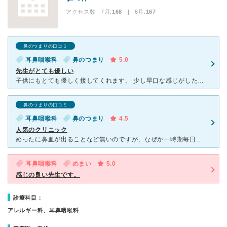
アクセス数 7月:
168
| 6月:
167
鼻のつまりの口コミ
耳鼻咽喉科
鼻のつまり
5.0
先生がとても優しい
子供にもとても優しく接してくれます。 少し早口な感じがしたのですが、 しっかり対応してくれます。 いつも混み合っているので、 待ち時間は長いかったのですが、 ネットでの予約もあります。 予
鼻のつまりの口コミ
耳鼻咽喉科
鼻のつまり
4.5
人気のクリニック
めったに鼻血が出ることなど無いのですが、なぜか一時期毎日のように鼻血が出るようになったため、心配になり初めて診察してもらいに行ってきました。建物自体が新しく待合室も快適に過ごせ、初診でもネットから予約
耳鼻咽喉科
めまい
5.0
感じの良い先生です。
診療科目：
アレルギー科、耳鼻咽喉科