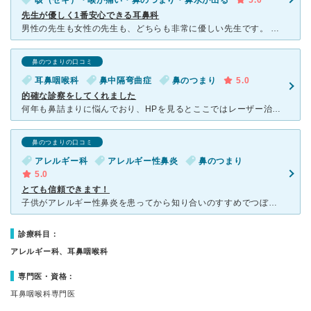
咳（セキ）・喉が痛い・鼻のつまり・鼻水が出る
5.0
先生が優しく1番安心できる耳鼻科
男性の先生も女性の先生も、どちらも非常に優しい先生です。 症状を詳しく聞いてくださり、一人ひとりに合った処方をしてくれます。「粉薬が苦手」といった相談にも乗っていただけるので、とても助かっています。
鼻のつまりの口コミ
耳鼻咽喉科
鼻中隔弯曲症
鼻のつまり
5.0
的確な診察をしてくれました
何年も鼻詰まりに悩んでおり、HPを見るとここではレーザー治療が出来るとの事で受診しました。 診察してもらうと、鼻中隔湾曲症の為、レーザーではなく手術をした方がいいとの事で紹介状を書いてくれました。
鼻のつまりの口コミ
アレルギー科
アレルギー性鼻炎
鼻のつまり
5.0
とても信頼できます！
子供がアレルギー性鼻炎を患ってから知り合いのすすめでつぼいさんにお世話になっております。正直家から遠いのですが先生はもちろんのこと、スタッフの皆さんもとても優しくテキパキとされるので待ち時間も苦痛でな
診療科目：
アレルギー科、耳鼻咽喉科
専門医・資格：
耳鼻咽喉科専門医