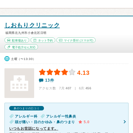
しおもりクリニック
福岡県北九州市小倉北区日明
駐車場あり
ネット予約
マイナ受付
(スマホ可)
電子処方せん対応
土曜（〜13:30）
4.13
13件
アクセス数 7月:
407
| 6月:
456
鼻のつまりの口コミ
アレルギー科
アレルギー性鼻炎
頭が痛い・目のかゆみ・鼻のつまり
5.0
いつもお世話になってます。