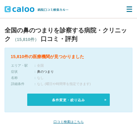
全国の鼻のつまりを診察する病院・クリニッ
ク
口コミ・評判
（15,810件）
15,810件の医療機関が見つかりました
エリア・駅
全国
症状
鼻のつまり
名称
なし
詳細条件
なし (曜日や時間帯を指定できます)
条件変更・絞り込み
口コミ検索はこちら