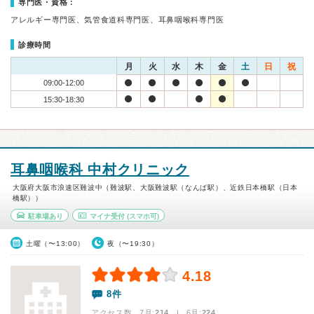
専門医・資格：
アレルギー専門医、気管食道科専門医、耳鼻咽喉科専門医
診療時間
月
火
水
木
金
土
日
祝
09:00-12:00
15:30-18:30
耳鼻咽喉科 中村クリニック
大阪府大阪市浪速区難波中（難波駅、大阪難波駅（なんば駅）、近鉄日本橋駅（日本
橋駅））
駐車場あり
マイナ受付
(スマホ可)
土曜（〜13:00）
夜（〜19:30）
4.18
8件
アクセス数 7月:
214
| 6月:
224