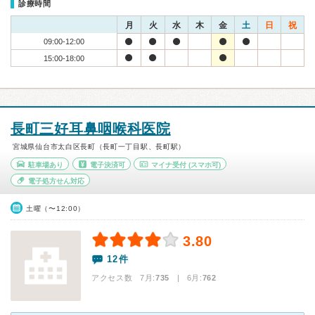
診療時間
月
火
水
木
金
土
日
祝
09:00-12:00
15:00-18:00
長町三好耳鼻咽喉科医院
宮城県仙台市太白区長町（長町一丁目駅、長町駅）
駐車場あり
電子決済可
マイナ受付
(スマホ可)
電子処方せん対応
土曜（〜12:00）
3.80
12件
アクセス数 7月:
735
| 6月:
762