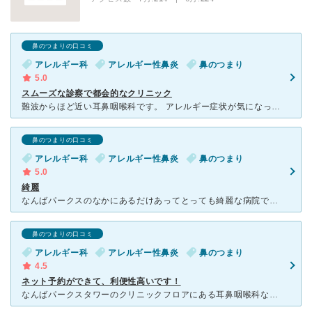
鼻のつまりの口コミ
アレルギー科
アレルギー性鼻炎
鼻のつまり
5.0
スムーズな診察で都会的なクリニック
難波からほど近い耳鼻咽喉科です。 アレルギー症状が気になっており、でも薬は眠くなるし、耳鼻科って どこもいつも混んでいるし...と悩んでいた所、レーザー治療というものを知りました。 場所はな
鼻のつまりの口コミ
アレルギー科
アレルギー性鼻炎
鼻のつまり
5.0
綺麗
なんばパークスのなかにあるだけあってとっても綺麗な病院でした。椅子やその他のものもとても清潔感があり快適でした。 この日はアレルギーから来る鼻づまり、喉の痛みなどがあり診察を受けたのですが、いつも耳
鼻のつまりの口コミ
アレルギー科
アレルギー性鼻炎
鼻のつまり
4.5
ネット予約ができて、利便性高いです！
なんばパークスタワーのクリニックフロアにある耳鼻咽喉科なので、会社帰りの通院にはとても便利です。 再診ではネットで予約も出来るので、退社後の移動中に予約が出来たりと、待ち時間があまり長くならないとこ