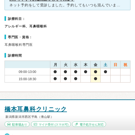
ネット予約をして受診しました。予約してもいつも混んでいます。先生は外国の方ですが、わかりやすく的確に説明をしてくれ、薬を処方する理由や処置の理由もきちんと話してくれるのでとても信頼できます。 受付の
診療科目：
アレルギー科、耳鼻咽喉科
専門医・資格：
耳鼻咽喉科専門医
診療時間
月
火
水
木
金
土
日
祝
09:00-13:00
15:00-18:30
橋本耳鼻科クリニック
新潟県新潟市西区平島（青山駅）
駐車場あり
マイナ受付
(スマホ可)
電子処方せん対応