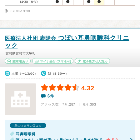
14:30-18:30
09:00-13:30
つぼい耳鼻咽喉科クリニ
医療法人社団 康陽会
ック
宮崎県宮崎市大塚町
駐車場あり
マイナ受付
(スマホ可)
電子処方せん対応
土曜（〜13:00）
朝（8:30〜）
4.32
6件
アクセス数 7月:
287
| 6月:
303
鼻のつまりの口コミ
耳鼻咽喉科