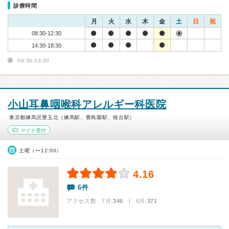
診療時間
月
火
水
木
金
土
日
祝
08:30-12:30
14:30-18:30
08:30-13:00
小山耳鼻咽喉科アレルギー科医院
東京都練馬区豊玉北（練馬駅、豊島園駅、桜台駅）
マイナ受付
土曜（〜12:00）
4.16
6件
アクセス数 7月:
346
| 6月:
371