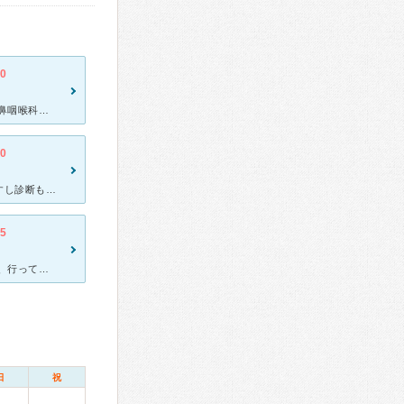
.0
私はよく、鼻づまりや鼻水に悩まされます。 その度にこのまえはら耳鼻咽喉科にお世話になってます。 適切な治療とお薬を出してくださり、薬を飲むと直ぐに良くなります。 待ち時間はいつも人が多く
.0
何度かお世話になっており、淡々としてますがお話も聞いてもらえますし診断も早いです。看護師さんの誘導もテキパキしてますから、これを冷淡と感じる方もおられるのかな？ 若い方は時間優先なので気にならないみた
.5
鼻水が止まらなくなり耳鼻科を探していたら、 いい病院があると聞き、行って見ました。 看護師の方も親切で細かく症状を聞いてくれて、予診をしていただきました。 先生も腕がよく、手際よく患者さんを
日
祝