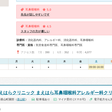
耳鼻咽喉科
5.0
先生が話しやすいです
耳鼻咽喉科
4.5
スタッフの方が優しい
診療科：
消化器内科、アレルギー科、消化器外科、耳鼻咽喉科
専門医・資格：
気管食道科専門医、耳鼻咽喉科専門医
アクセス数 7月：
390
| 6月：
352
| 年間：
4,077
月
火
水
木
金
土
09:00-16:00
●
●
●
●
えはらクリニック まえはら耳鼻咽喉科アレルギー科ク
郡基山町園部（
基山駅
）
駐車場あり
マイナ受付 (スマホ可)
電子処方せん
0）