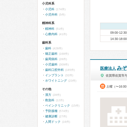
小児科系
小児科
(174件)
小児外科
(5件)
精神科系
精神科
(51件)
09:00-12:30
心療内科
(41件)
14:30-18:00
歯科系
歯科
(428件)
矯正歯科
(168件)
歯周病科
(26件)
小児歯科
(309件)
みぞ
医療法人
歯科口腔外科
(185件)
インプラント
(32件)
佐賀県佐賀市
ホワイトニング
(23件)
土曜（〜16:0
その他
漢方
(28件)
救急科
(12件)
ペインクリニック
(15件)
予防接種
(574件)
健康診断
(27件)
人間ドック
(16件)