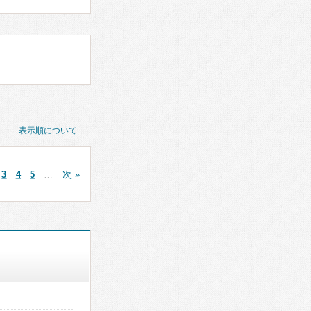
表示順について
3
4
5
…
次 »