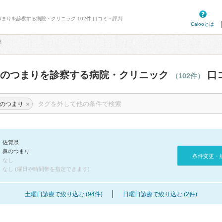
つまりを診察する病院・クリニック 102件 口コミ・評判
Calooとは
県
鼻のつまりを診察する病院・クリニック
口
（102件）
×
のつまり
佐賀県
鼻のつまり
条件変更・
なし
なし (曜日や時間帯を指定できます)
土曜日診療で絞り込む (94件)
日曜日診療で絞り込む (2件)