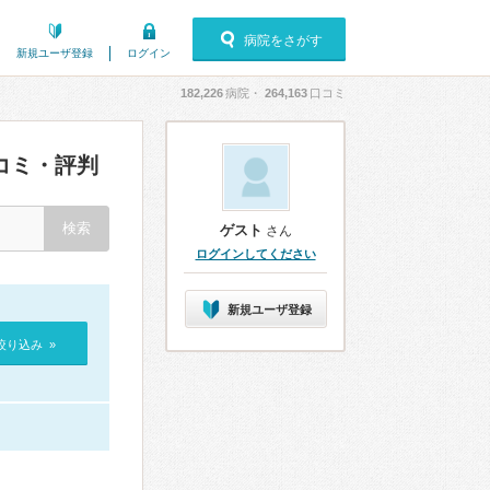
病院をさがす
新規ユーザ登録
ログイン
182,226
病院・
264,163
口コミ
コミ・評判
ゲスト
さん
ログインしてください
新規ユーザ登録
絞り込み »