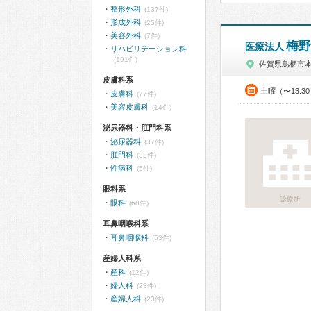
整形外科
(137件)
形成外科
(25件)
美容外科
(7件)
梅野
医療法人
リハビリテーション科
(191件)
佐賀県鳥栖市
皮膚科系
土曜（〜13:3
皮膚科
(77件)
美容皮膚科
(14件)
泌尿器科・肛門科系
泌尿器科
(37件)
肛門科
(33件)
性病科
(5件)
眼科系
診療所
眼科
(68件)
耳鼻咽喉科系
耳鼻咽喉科
(53件)
産婦人科系
産科
(12件)
婦人科
(23件)
産婦人科
(23件)