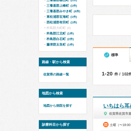
三養基郡基山町
(2件)
三養基郡上峰町
(1件)
三養基郡みやき町
(4件)
東松浦郡玄海町
(1件)
西松浦郡有田町
(1件)
杵島郡大町町
(0)
杵島郡江北町
(1件)
杵島郡白石町
(2件)
藤津郡太良町
(1件)
標準
路線・駅から検索
1-20
件 / 10
佐賀県の路線一覧
地図から検索
いちはら耳
地図から病院を探す
佐賀県佐賀市
診療科目から探す
土曜（〜18:0