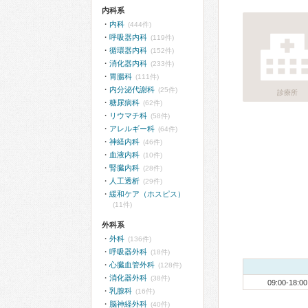
内科系
内科
(444件)
呼吸器内科
(119件)
循環器内科
(152件)
消化器内科
(233件)
胃腸科
(111件)
内分泌代謝科
(25件)
診療所
糖尿病科
(62件)
リウマチ科
(58件)
アレルギー科
(64件)
神経内科
(46件)
血液内科
(10件)
腎臓内科
(28件)
人工透析
(29件)
緩和ケア（ホスピス）
(11件)
外科系
外科
(136件)
呼吸器外科
(18件)
心臓血管外科
(128件)
消化器外科
(38件)
09:00-18:00
乳腺科
(16件)
脳神経外科
(40件)