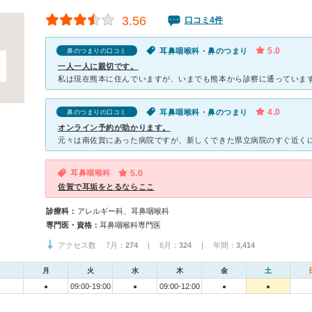
3.56
口コミ4件
5.0
耳鼻咽喉科・鼻のつまり
鼻のつまりの口コミ
一人一人に親切です。
4.0
耳鼻咽喉科・鼻のつまり
鼻のつまりの口コミ
オンライン予約が助かります。
耳鼻咽喉科
5.0
佐賀で耳垢をとるならここ
診療科：
アレルギー科、耳鼻咽喉科
専門医・資格：
耳鼻咽喉科専門医
アクセス数 7月：
274
| 6月：
324
| 年間：
3,414
月
火
水
木
金
土
09:00-19:00
09:00-12:00
●
●
●
●