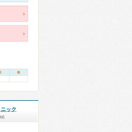
日
祝
リニック
対応