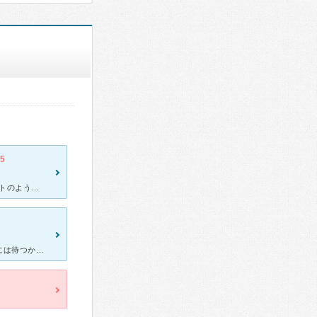
.5
私は10年前からお世話になっております。 一番最初にハッチングテストのような検査をしますが、これが痛かったです。アレルギー性のある方は傷を軽く付けて薬品をたらすと反応するというものですが、現在は
待ち時間はほとんどありませんでした。インフルエンザ等の流行期には待つかもしれません。院内は広く、設備も整っていると感じました。 鼻水が止まらず、微熱が続いたため受診しました。先生はテキパキと