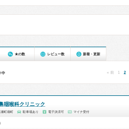
★の数
レビュー数
新着・更新
« 前
1
2
2件中
鼻咽喉科クリニック
嘉瀬町扇町
駐車場あり
電子決済可
マイナ受付
0）