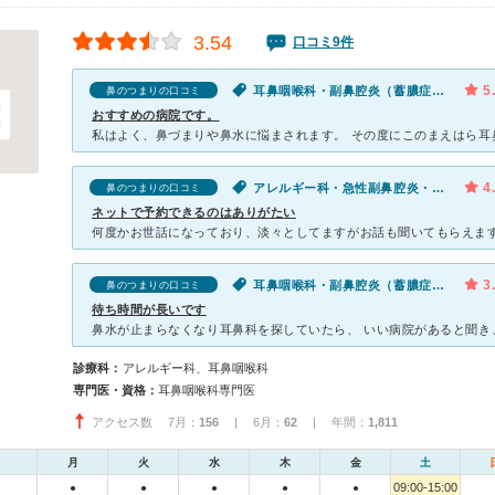
3.54
口コミ9件
5
耳鼻咽喉科・副鼻腔炎（蓄膿症）・鼻のつまり
鼻のつまりの口コミ
おすすめの病院です。
4
アレルギー科・急性副鼻腔炎・鼻のつまり
鼻のつまりの口コミ
ネットで予約できるのはありがたい
3
耳鼻咽喉科・副鼻腔炎（蓄膿症）・鼻のつまり
鼻のつまりの口コミ
待ち時間が長いです
診療科：
アレルギー科、耳鼻咽喉科
専門医・資格：
耳鼻咽喉科専門医
アクセス数 7月：
156
| 6月：
62
| 年間：
1,811
月
火
水
木
金
土
09:00-15:00
●
●
●
●
●