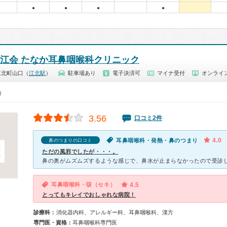
●
●
●
●
栄江会 たなか耳鼻咽喉科クリニック
江北町山口（
江北駅
）
駐車場あり
電子決済可
マイナ受付
オンライ
0）
3.56
口コミ2件
4.0
耳鼻咽喉科・発熱・鼻のつまり
鼻のつまりの口コミ
ただの風邪でしたが・・・。
耳鼻咽喉科・咳（セキ）
4.5
とってもキレイでおしゃれな病院！
診療科：
消化器内科、アレルギー科、耳鼻咽喉科、漢方
専門医・資格：
耳鼻咽喉科専門医