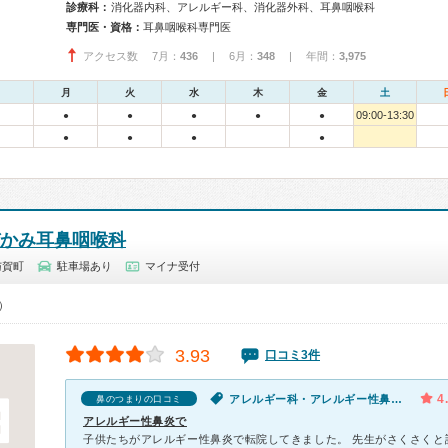
診療科：
消化器内科、アレルギー科、消化器外科、耳鼻咽喉科
専門医・資格：
耳鼻咽喉科専門医
アクセス数 7月：
436
| 6月：
348
| 年間：
3,975
月
火
水
木
金
土
09:00-13:30
●
●
●
●
●
●
●
●
●
かみ耳鼻咽喉科
与賀町
駐車場あり
マイナ受付
0）
3.93
口コミ3件
4
アレルギー科・アレルギー性鼻炎・目のかゆみ・鼻のつまり
鼻のつまりの口コミ
アレルギー性鼻炎で