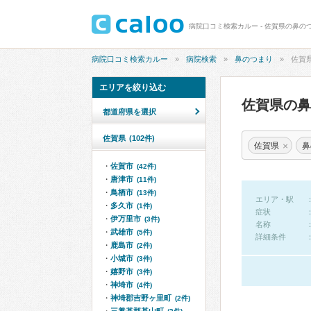
病院口コミ検索カルー - 佐賀県の鼻の
病院口コミ検索カルー
病院検索
鼻のつまり
佐賀
エリアを絞り込む
佐賀県の
都道府県を選択
佐賀県
(102件)
×
佐賀県
鼻
佐賀市
(42件)
唐津市
(11件)
鳥栖市
(13件)
エリア・駅
多久市
(1件)
症状
伊万里市
(3件)
名称
武雄市
(5件)
詳細条件
鹿島市
(2件)
小城市
(3件)
嬉野市
(3件)
神埼市
(4件)
神埼郡吉野ヶ里町
(2件)