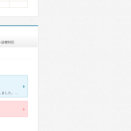
ン診療対応
鼻の奥がムズムズするような感じで、鼻水が止まらなかったので受診しました。 熱も少しあるような感じで頭がボーっとしていたし、なんとなく身体がだるいような感じもあったし、鼻をかんでも薄い鼻水が続いていた