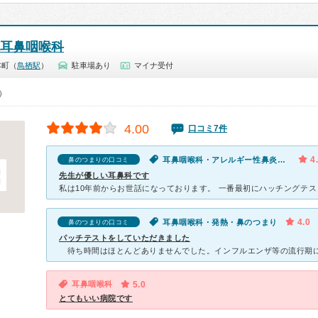
耳鼻咽喉科
本町（
鳥栖駅
）
駐車場あり
マイナ受付
0）
4.00
口コミ7件
4
耳鼻咽喉科・アレルギー性鼻炎・発熱・喉が痛い・鼻のつまり
鼻のつまりの口コミ
先生が優しい耳鼻科です
4.0
耳鼻咽喉科・発熱・鼻のつまり
鼻のつまりの口コミ
パッチテストをしていただきました
耳鼻咽喉科
5.0
とてもいい病院です