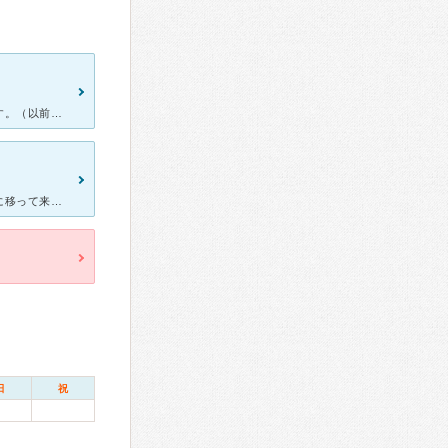
私は現在熊本に住んでいますが、いまでも熊本から診察に通っています。（以前は佐賀に住んでおり、その時から通っています。）どんな病気にも丁寧に診察して頂き、丁寧なアドバイスをしてくださいます。申し訳ないく
元々は南佐賀にあった病院ですが、新しくできた県立病院のすぐ近くに移って来られました。 病院は真新しく２階建てになっており、１階が駐車場と薬局で、２階が耳鼻咽喉科でエレベーターも有ります。
日
祝