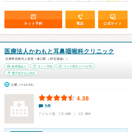
ネット予約
電話
公式サイト
医療法人かわもと耳鼻咽喉科クリニック
兵庫県尼崎市上坂部（塚口駅（JR宝塚線））
駐車場あり
ネット予約
マイナ受付
(スマホ可)
電子処方せん対応
土曜（〜12:00）
4.38
5件
アクセス数 7月:
289
| 6月:
400