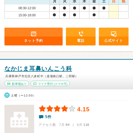
月
火
水
木
金
土
日
祝
08:30-12:00
15:00-18:00
ネット予約
電話
公式サイト
なかじま耳鼻いんこう科
兵庫県神戸市北区八多町中（道場南口駅、二郎駅）
駐車場あり
マイナ受付
(スマホ可)
土曜（〜12:00）
4.15
5件
アクセス数 7月:
94
| 6月:
116