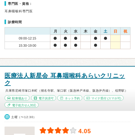
専門医・資格：
耳鼻咽喉科専門医
診療時間
月
火
水
木
金
土
日
祝
09:00-12:15
15:30-19:00
医療法人新星会 耳鼻咽喉科あらいクリニッ
ク
兵庫県尼崎市塚口本町（猪名寺駅、塚口駅（阪急神戸本線、阪急伊丹線）、稲野駅）
駐車場あり
電子決済可
ネット予約
マイナ受付
(スマホ可)
電子処方せん対応
土曜（〜12:30）
4.05