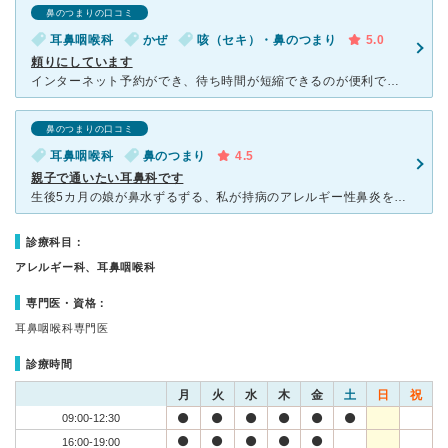
鼻のつまりの口コミ
耳鼻咽喉科
かぜ
咳（セキ）・鼻のつまり
5.0
頼りにしています
インターネット予約ができ、待ち時間が短縮できるのが便利です。 先生もとても感じがよく、子供にも優しく声を掛けて下さいます。また、クロークの方が診察室にいらっしゃるので、先生は症状をよく聞いて下さって
鼻のつまりの口コミ
耳鼻咽喉科
鼻のつまり
4.5
親子で通いたい耳鼻科です
生後5カ月の娘が鼻水ずるずる、私が持病のアレルギー性鼻炎をこじらせ頭が重かったため、親子で行きました。 待ち時間は予約をすれば、ほぼなく助かりました。 また中も清潔感があり、ベビーカーごと診察をう
診療科目：
アレルギー科、耳鼻咽喉科
専門医・資格：
耳鼻咽喉科専門医
診療時間
月
火
水
木
金
土
日
祝
09:00-12:30
16:00-19:00