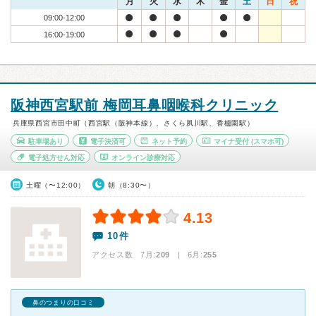
月
火
水
木
金
土
日
祝
09:00-12:00
16:00-19:00
阪神西宮駅前 梅岡耳鼻咽喉科クリニック
兵庫県西宮市田中町（西宮駅（阪神本線）、さくら夙川駅、香櫨園駅）
駐車場あり
電子決済可
ネット予約
マイナ受付
(スマホ可)
電子処方せん対応
オンライン診療対応
土曜（〜12:00）
朝（8:30〜）
4.13
10件
アクセス数 7月:
209
| 6月:
255
鼻のつまりの口コミ