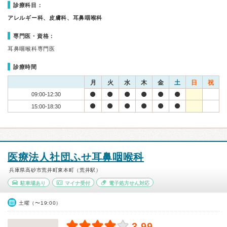
診療科目：
アレルギー科、皮膚科、耳鼻咽喉科
専門医・資格：
耳鼻咽喉科専門医
診療時間
月
火
水
木
金
土
日
祝
09:00-12:30
15:00-18:30
医療法人社団ふせ耳鼻咽喉科
兵庫県高砂市荒井町東本町（荒井駅）
駐車場あり
マイナ受付
電子処方せん対応
土曜（〜19:00）
3.99