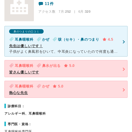
11件
アクセス数 7月:
252
| 6月:
320
鼻のつまりの口コミ
耳鼻咽喉科
かぜ
咳（セキ）・鼻のつまり
4.5
先生は優しいです！
子供がよく鼻風邪をひいて、中耳炎になっていたので何度も通っています。 先生は、若いですが腰が低く、とても優しいです。 丁寧に説明してくれるし、診察もじっくり診てくれます。 いい先生なので待ち時間
耳鼻咽喉科
鼻水が出る
5.0
皆さん優しいです
耳鼻咽喉科
かぜ
5.0
熱心な先生
診療科目：
アレルギー科、耳鼻咽喉科
専門医・資格：
耳鼻咽喉科専門医