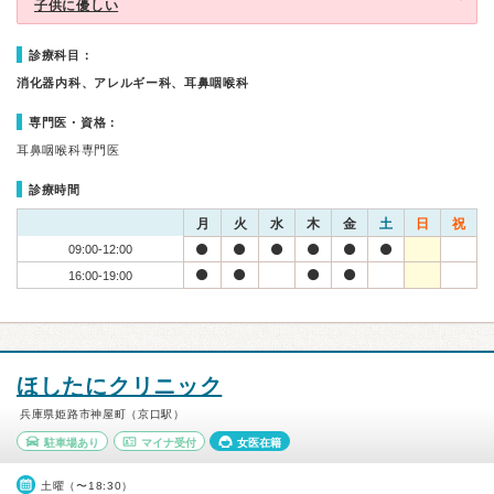
子供に優しい
診療科目：
消化器内科、アレルギー科、耳鼻咽喉科
専門医・資格：
耳鼻咽喉科専門医
診療時間
月
火
水
木
金
土
日
祝
09:00-12:00
16:00-19:00
ほしたにクリニック
兵庫県姫路市神屋町（京口駅）
駐車場あり
マイナ受付
女医在籍
土曜（〜18:30）