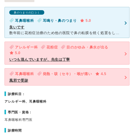
鼻のつまりの口コミ
耳鼻咽喉科
耳鳴り・鼻のつまり
5.0
良いです
数年前に花粉症治療のため他の医院で鼻の粘膜を焼く処置をしてから、逆に慢性の鼻炎のような症状に悩まされるようになりました。 それからは年中鼻炎薬を飲まなければ朝から鼻水が止まりません。 そん
アレルギー科
花粉症
目のかゆみ・鼻水が出る
5.0
いつも混んでいますが、先生は丁寧
耳鼻咽喉科
発熱・咳（セキ）・喉が痛い
4.5
風邪で受診
診療科目：
アレルギー科、耳鼻咽喉科
専門医・資格：
耳鼻咽喉科専門医
診療時間