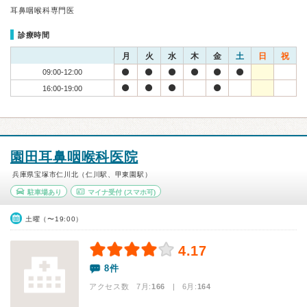
耳鼻咽喉科専門医
診療時間
月
火
水
木
金
土
日
祝
09:00-12:00
16:00-19:00
園田耳鼻咽喉科医院
兵庫県宝塚市仁川北（仁川駅、甲東園駅）
駐車場あり
マイナ受付
(スマホ可)
土曜（〜19:00）
4.17
8件
アクセス数 7月:
166
| 6月:
164