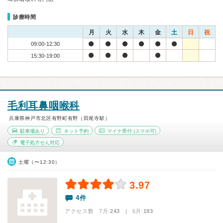
診療時間
月
火
水
木
金
土
日
祝
09:00-12:30
15:30-19:00
毛利耳鼻咽喉科
兵庫県神戸市北区有野町有野（田尾寺駅）
駐車場あり
ネット予約
マイナ受付
(スマホ可)
電子処方せん対応
土曜（〜12:30）
3.97
4件
アクセス数 7月:
243
| 6月:
193