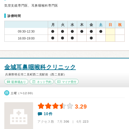
気管支鏡専門医、耳鼻咽喉科専門医
診療時間
月
火
水
木
金
土
日
祝
09:30-12:30
16:00-19:00
金城耳鼻咽喉科クリニック
兵庫県明石市二見町西二見駅前（西二見駅）
駐車場あり
ネット予約
マイナ受付
土曜（〜12:00）
3.29
10件
アクセス数 7月:
306
| 6月:
223