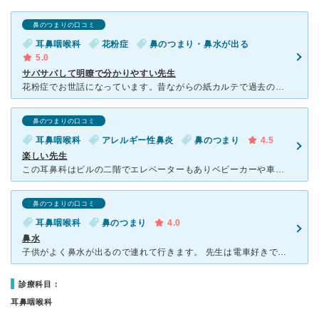
鼻のつまりの口コミ
耳鼻咽喉科
花粉症
鼻のつまり・鼻水が出る
5.0
サバサバして明瞭で分かりやすい先生
花粉症でお世話になっています。昔ながらの紙カルテで過去の記録も見ながらいつもスムースに診察してくれます。お薬も『どうやった？あれできいた？』と確認をしてくれるので相談しやすい雰囲気にしてくれるのであり
鼻のつまりの口コミ
耳鼻咽喉科
アレルギー性鼻炎
鼻のつまり
4.5
楽しい先生
この耳鼻科はビルの二階でエレベーターもありベビーカーや車椅子、足の悪い方などでも安心していけます。 先生は電車が好きらしく、ドクターイエローの絵が待合室大きくあります。 携帯予約などはありません。
鼻のつまりの口コミ
耳鼻咽喉科
鼻のつまり
4.0
鼻水
子供がよく鼻水が出るので連れて行きます。 先生は電車好きで明るくいつも子供にもやさしいです。耳垢もいえではとりづらいですが、先生がそっととってくれます。診療もパッパとこなされ待ち時間もだいたい待って
診療科目：
耳鼻咽喉科