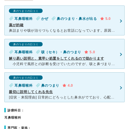
鼻のつまりの口コミ
耳鼻咽喉科
かぜ
鼻のつまり・鼻水が出る
5.0
薬が的確
鼻詰まりや咳が治りづらくなるとお世話になっています。原因はアレルギーだったり、風邪だったりしますが、その都度症状を明確に説明され、的確な薬を処方して頂いています(ハッキリ言う先生なので人によっては怖そ
鼻のつまりの口コミ
耳鼻咽喉科
咳（セキ）・鼻のつまり
5.0
解り易い説明と、素早い処置をしてくれるので助かります
小児科で風邪との診断を受けていたのですが、咳と鼻づまりがいつまでも続き、睡眠にも影響していたので受診しました。 診察していただいたところ、特に風邪以外の所見はないけれど、ものすごく鼻の奥に鼻水が詰
鼻のつまりの口コミ
耳鼻咽喉科
鼻のつまり
4.0
親切に説明してくれる先生
[症状・来院理由] 日常的にどろっとした鼻水がでており、心配で連れて行きました。 常に鼻をかんでいるので勉強にも支障がでていました。 [医師の診断・治療法] どろっとした鼻水が続くのは蓄膿だそ
診療科目：
耳鼻咽喉科
専門医・資格：