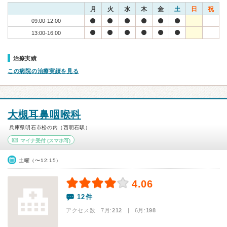
月
火
水
木
金
土
日
祝
09:00-12:00
13:00-16:00
治療実績
この病院の治療実績を見る
大槻耳鼻咽喉科
兵庫県明石市松の内（西明石駅）
マイナ受付
(スマホ可)
土曜（〜12:15）
4.06
12件
アクセス数 7月:
212
| 6月:
198