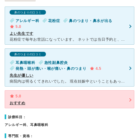
鼻のつまりの口コミ
アレルギー科
花粉症
鼻のつまり・鼻水が出る
5.0
よい先生です
花粉症で毎年お世話になっています。 ネットでは当日予約と、電話では先の日にちの予約も出来るので、とても便利です。 予約制ですが、新規の患者さんが間に入ってくるので、多少待ち時間はあります。 先生
鼻のつまりの口コミ
耳鼻咽喉科
急性副鼻腔炎
発熱・頭が痛い・喉が痛い・鼻のつまり
4.5
先生が優しい
病院内は明るくてきれいでした。 現在妊娠中ということもあってとても不安だったのですが、先生が症状や薬について優しく説明して下さり、妊娠中でも問題ない薬を処方していただきました。 若い男性の先生です
5.0
おすすめ
診療科目：
アレルギー科、耳鼻咽喉科
専門医・資格：