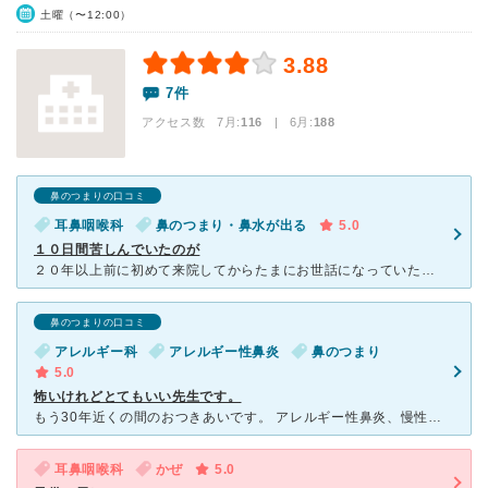
土曜（〜12:00）
3.88
7件
アクセス数 7月:
116
| 6月:
188
鼻のつまりの口コミ
耳鼻咽喉科
鼻のつまり・鼻水が出る
5.0
１０日間苦しんでいたのが
２０年以上前に初めて来院してからたまにお世話になっていた耳鼻科ですが、いつも口腔内の悪化したヘルペスや口内炎、扁桃腺など先生もびっくりするぐらいの悪病オンパレード状態で行っていましたが丁寧な治療等で３
鼻のつまりの口コミ
アレルギー科
アレルギー性鼻炎
鼻のつまり
5.0
怖いけれどとてもいい先生です。
もう30年近くの間のおつきあいです。 アレルギー性鼻炎、慢性中耳炎でお世話になりました。 医療機器は古いのですが、実用には全く困りません。それよりも先生と看護師さんが大変毅然とされていることで
耳鼻咽喉科
かぜ
5.0