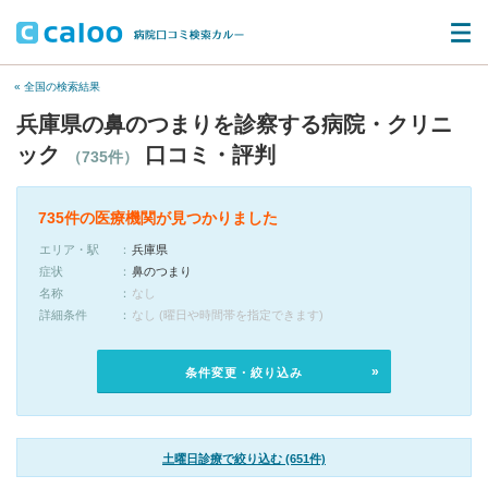
« 全国の検索結果
兵庫県の鼻のつまりを診察する病院・クリニ
ック
口コミ・評判
（735件）
735件の医療機関が見つかりました
エリア・駅
兵庫県
症状
鼻のつまり
名称
なし
詳細条件
なし (曜日や時間帯を指定できます)
条件変更・絞り込み
土曜日診療で絞り込む (651件)