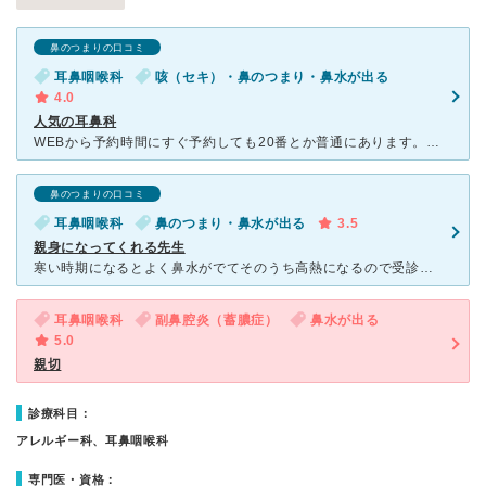
鼻のつまりの口コミ
耳鼻咽喉科
咳（セキ）・鼻のつまり・鼻水が出る
4.0
人気の耳鼻科
WEBから予約時間にすぐ予約しても20番とか普通にあります。駐車場に線がないので整備して欲しいです。 時間によっては車が並んでる時があります… 先生は丁寧で優しい先生ですが、トリアージされてな
鼻のつまりの口コミ
耳鼻咽喉科
鼻のつまり・鼻水が出る
3.5
親身になってくれる先生
寒い時期になるとよく鼻水がでてそのうち高熱になるので受診。 待合室にはYouTubeで流れてきそうな幼児用のアニメが流されておりぐずらず大人しく座ってくれます。 受付の方は優しく対応してくれます‼
耳鼻咽喉科
副鼻腔炎（蓄膿症）
鼻水が出る
5.0
親切
診療科目：
アレルギー科、耳鼻咽喉科
専門医・資格：