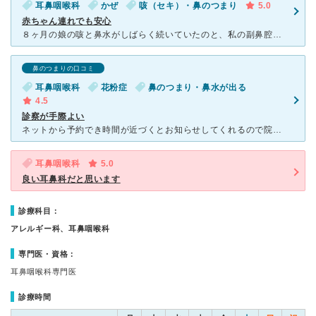
耳鼻咽喉科
かぜ
咳（セキ）・鼻のつまり
5.0
赤ちゃん連れでも安心
８ヶ月の娘の咳と鼻水がしばらく続いていたのと、私の副鼻腔炎の症状が悪化したのでこちらを受診しました。先生は乳児にも慣れておられる様子で、優しい物腰で手早く処置して頂けました。質問にはきっちり答えてくだ
鼻のつまりの口コミ
耳鼻咽喉科
花粉症
鼻のつまり・鼻水が出る
4.5
診察が手際よい
ネットから予約でき時間が近づくとお知らせしてくれるので院内での待ち時間が短くて済みます。 先生は的確に迅速に診療してくれ、無駄に悩むことがなく診断が早いです。 花粉症のレーザー手術は休み明けの月曜
耳鼻咽喉科
5.0
良い耳鼻科だと思います
診療科目：
アレルギー科、耳鼻咽喉科
専門医・資格：
耳鼻咽喉科専門医
診療時間