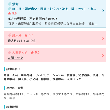
漢方
ほてり・頭が痛い・腰痛・むくみ・冷え・咳（セキ）・胸やけ・胃もたれ・皮膚の発疹・かゆみ・鼻のつまり・手足が痛い（関節を除く）・おしっこの回数・尿の量が多い
5.0
漢方の専門医 不定愁訴の方はぜひ
[症状・来院理由] 出産後 月経前症候群になり出血過多 貧血 子宮筋腫 神経痛 じんましん 偏頭痛と不定愁訴が出るようになり、日常生活もつらい状態に。近所の医院で検査をしましたが原因不明で 漢方専
婦人科
5.0
婦人科おすすめです
人間ドック
5.0
人間ドッグ
診療科目：
内科、外科、整形外科、リハビリテーション科、皮膚科、泌尿器科、眼科、耳
鼻咽喉科、婦人科、小児科、精神科、放射線科、人間ドック
専門医・資格：
総合内科専門医、アレルギー専門医、リウマチ専門医、血液専門医、外科専門
医、糖尿…
診療時間