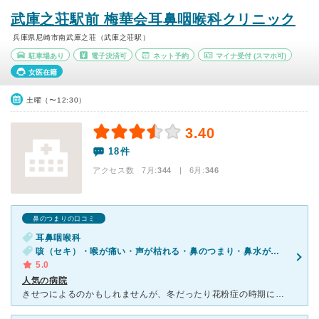
武庫之荘駅前 梅華会耳鼻咽喉科クリニック
兵庫県尼崎市南武庫之荘（武庫之荘駅）
駐車場あり
電子決済可
ネット予約
マイナ受付
(スマホ可)
女医在籍
土曜（〜12:30）
3.40
18件
アクセス数 7月:
344
| 6月:
346
鼻のつまりの口コミ
耳鼻咽喉科
咳（セキ）・喉が痛い・声が枯れる・鼻のつまり・鼻水が出る・痰・くしゃみ
5.0
人気の病院
きせつによるのかもしれませんが、冬だったり花粉症の時期には順番待ちの人数がそこそこいます。オンラインで受付予約をしてから行くのがおすすめです。綺麗な病院で、子連れでも行きやすい雰囲気です。子供が受診す