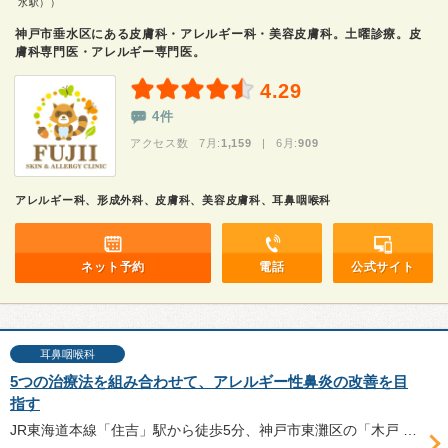
水駅））
神戸市垂水区にある皮膚科・アレルギー科・美容皮膚科。土曜診療。皮
膚科専門医・アレルギー専門医。
4.29
4件
アクセス数 7月:
1,159
| 6月:
909
アレルギー科、形成外科、皮膚科、美容皮膚科、耳鼻咽喉科
ネット予約
電話
公式サイト
耳鼻咽喉科
5つの治療法を組み合わせて、アレルギー性鼻炎の改善を目
指す
JR東海道本線「住吉」駅から徒歩5分、神戸市東灘区の「木戸 みみ・はな・のど クリニック」は、アレルギー性鼻炎の治療に力を入れている。鼻レーザー術や舌下免疫療法など、アレルギー性鼻炎における5つの治療法について木戸茉莉子院長に伺った。