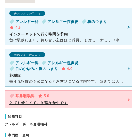
鼻のつまりの口コミ
アレルギー科
アレルギー性鼻炎
鼻のつまり
4.5
インターネットで行く時間を予約
昔は駅前にあり、待ち合い室はほぼ満員。 しかし、新しく中津浜線沿いに移転してからは、インターネットで時間予約方式に変更されました。 そのおかげで、待つ時間は少なくなりました。 小さな子ど
鼻のつまりの口コミ
アレルギー科
アレルギー性鼻炎
目のかゆみ・鼻のつまり
4.0
花粉症
毎年花粉症の季節になるとお世話になる病院です。 近所では人気の病院で、小さい子どもを連れて来られる親御さんが多いです。 診察の流れは非常にスムーズ。 予約していれば、受付してすぐに診察室に呼
耳鼻咽喉科
5.0
とても優しくて、的確な先生です
診療科目：
アレルギー科、耳鼻咽喉科
専門医・資格：