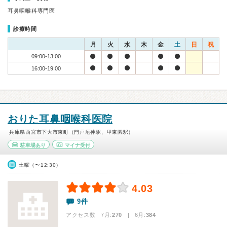
耳鼻咽喉科専門医
診療時間
月
火
水
木
金
土
日
祝
09:00-13:00
16:00-19:00
おりた耳鼻咽喉科医院
兵庫県西宮市下大市東町（門戸厄神駅、甲東園駅）
駐車場あり
マイナ受付
土曜（〜12:30）
4.03
9件
アクセス数 7月:
270
| 6月:
384