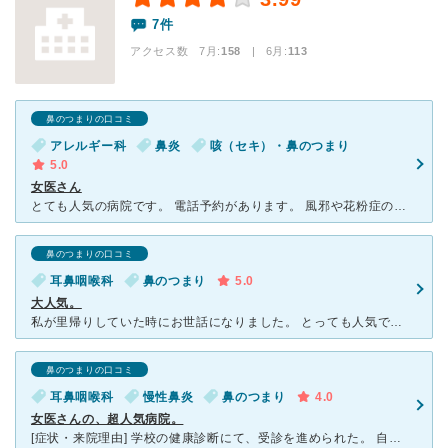
7件
アクセス数 7月:
158
| 6月:
113
鼻のつまりの口コミ
アレルギー科
鼻炎
咳（セキ）・鼻のつまり
5.0
女医さん
とても人気の病院です。 電話予約があります。 風邪や花粉症の時期は電話予約の枠があまり残ってません。 女医さんで、ハキハキとはっきり言う先生です。 わかりやすく相談もしやすいです。
鼻のつまりの口コミ
耳鼻咽喉科
鼻のつまり
5.0
大人気。
私が里帰りしていた時にお世話になりました。 とっても人気で混んでいます。 電話予約が出来ますが、人気の為電話予約はすぐにいっぱいになります。 先生は女医さんで、ハキハキとしてすごく関西のオバさん
鼻のつまりの口コミ
耳鼻咽喉科
慢性鼻炎
鼻のつまり
4.0
女医さんの、超人気病院。
[症状・来院理由] 学校の健康診断にて、受診を進められた。 自覚症状にも、鼻詰まり、鼻汁、頭痛などあった。 [医師の診断・治療法] 慢性鼻炎。 点鼻、飲み薬、通院投薬にて、様子観察。 [感