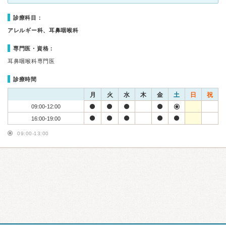
診療科目：
アレルギー科、耳鼻咽喉科
専門医・資格：
耳鼻咽喉科専門医
診療時間
月
火
水
木
金
土
日
祝
09:00-12:00
16:00-19:00
09:00-13:00