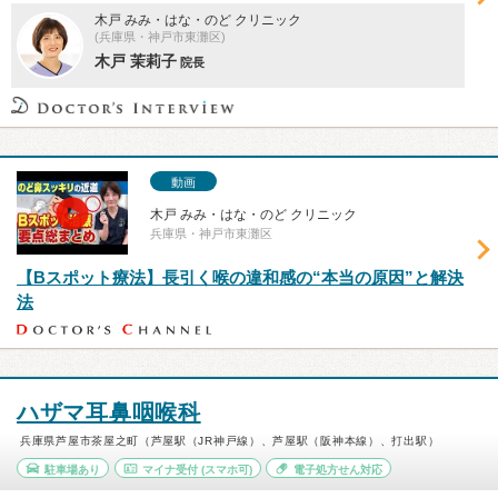
木戸 みみ・はな・のど クリニック
(兵庫県・神戸市東灘区)
木戸 茉莉子
院長
動画
木戸 みみ・はな・のど クリニック
兵庫県・神戸市東灘区
【Bスポット療法】長引く喉の違和感の“本当の原因”と解決
法
ハザマ耳鼻咽喉科
兵庫県芦屋市茶屋之町（芦屋駅（JR神戸線）、芦屋駅（阪神本線）、打出駅）
駐車場あり
マイナ受付
(スマホ可)
電子処方せん対応