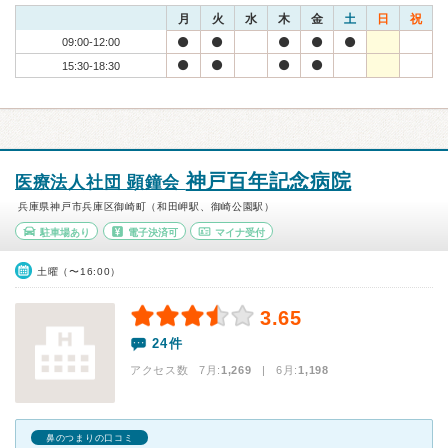
月
火
水
木
金
土
日
祝
09:00-12:00
15:30-18:30
神戸百年記念病院
医療法人社団 顕鐘会
兵庫県神戸市兵庫区御崎町（和田岬駅、御崎公園駅）
駐車場あり
電子決済可
マイナ受付
土曜（〜16:00）
3.65
24件
アクセス数 7月:
1,269
| 6月:
1,198
鼻のつまりの口コミ