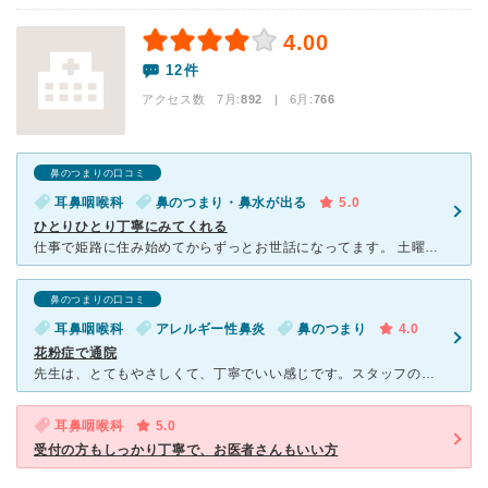
4.00
12件
アクセス数 7月:
892
| 6月:
766
鼻のつまりの口コミ
耳鼻咽喉科
鼻のつまり・鼻水が出る
5.0
ひとりひとり丁寧にみてくれる
仕事で姫路に住み始めてからずっとお世話になってます。 土曜日は開院の30分も前から行列ができてるし、いつも満員。 予約もありますが、予約なしで来る人も多く、テンポよく診察は進んでいきます。
鼻のつまりの口コミ
耳鼻咽喉科
アレルギー性鼻炎
鼻のつまり
4.0
花粉症で通院
先生は、とてもやさしくて、丁寧でいい感じです。スタッフの方も親切で、とてもよかったです。 先生の治療はとてもよかったと思います。適切だったと思います。 病院の駐車場がせまいので、すぐにいっ
耳鼻咽喉科
5.0
受付の方もしっかり丁寧で、お医者さんもいい方