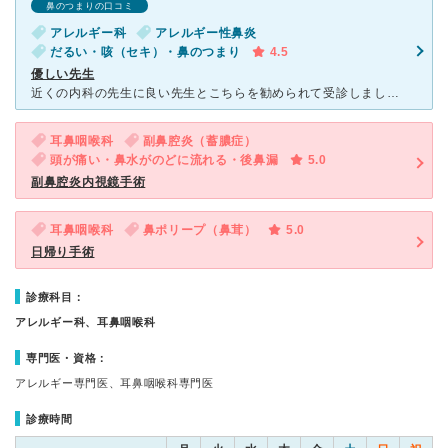
鼻のつまりの口コミ
アレルギー科
アレルギー性鼻炎
だるい・咳（セキ）・鼻のつまり
4.5
優しい先生
近くの内科の先生に良い先生とこちらを勧められて受診しました。予約しないで夕方に受診したところ２時間ほど待ちました。優しい雰囲気のよく話を聞いてくれる先生だったので待ち時間が長くなるのは仕方ないかもしれ
耳鼻咽喉科
副鼻腔炎（蓄膿症）
頭が痛い・鼻水がのどに流れる・後鼻漏
5.0
副鼻腔炎内視鏡手術
耳鼻咽喉科
鼻ポリープ（鼻茸）
5.0
日帰り手術
診療科目：
アレルギー科、耳鼻咽喉科
専門医・資格：
アレルギー専門医、耳鼻咽喉科専門医
診療時間