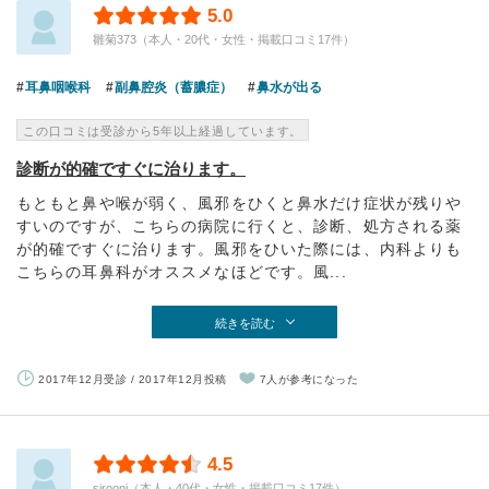
5.0
雛菊373（本人・20代・女性・掲載口コミ17件）
耳鼻咽喉科
副鼻腔炎（蓄膿症）
鼻水が出る
この口コミは受診から5年以上経過しています。
診断が的確ですぐに治ります。
もともと鼻や喉が弱く、風邪をひくと鼻水だけ症状が残りや
すいのですが、こちらの病院に行くと、診断、処方される薬
が的確ですぐに治ります。風邪をひいた際には、内科よりも
こちらの耳鼻科がオススメなほどです。風...
続きを読む
2017年12月受診 / 2017年12月投稿
7人が参考になった
4.5
sirooni（本人・40代・女性・掲載口コミ17件）