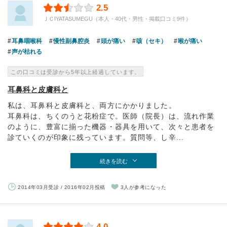
2.5
ＪＣIYATASUMEGU（本人・40代・男性・掲載口コミ9件）
耳鼻咽喉科
慢性副鼻腔炎
頭が痛い
咳（セキ）
喉が痛い
声が枯れる
この口コミは受診から5年以上経過しています。
耳鼻科と皮膚科と
私は、耳鼻科と皮膚科と、両方にかかりました。
耳鼻科は、ちくのうと花粉症で。医師（院長）は、流れ作業
のように、豊富に揃った機器・器具を用いて、次々と患者を
診ていくのが印象に残っています。質問等、し辛...
続きを読む
2014年03月受診 / 2016年02月投稿
3人が参考になった
4.0