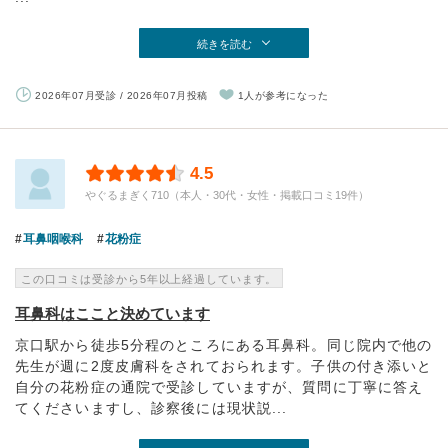
続きを読む
2026年07月受診 / 2026年07月投稿
1人が参考になった
4.5
やぐるまぎく710（本人・30代・女性・掲載口コミ19件）
耳鼻咽喉科
花粉症
この口コミは受診から5年以上経過しています。
耳鼻科はここと決めています
京口駅から徒歩5分程のところにある耳鼻科。同じ院内で他の
先生が週に2度皮膚科をされておられます。子供の付き添いと
自分の花粉症の通院で受診していますが、質問に丁寧に答え
てくださいますし、診察後には現状説...