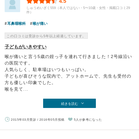
4.5
しゅうめいぎく559（本人ではない・5〜10歳・女性・掲載口コミ29
件）
耳鼻咽喉科
喉が痛い
この口コミは受診から5年以上経過しています。
子どもがいきやすい
喉が痛いと言う5歳の姪っ子を連れて行きました！2号線沿い
の医院です。
人気らしく、駐車場はいつもいっぱい。
子どもが喜びそうな院内で、アットホームで、先生も受付の
方も優しい印象でした。
喉を見て...
続きを読む
2015年03月受診 / 2016年05月投稿
5人が参考になった