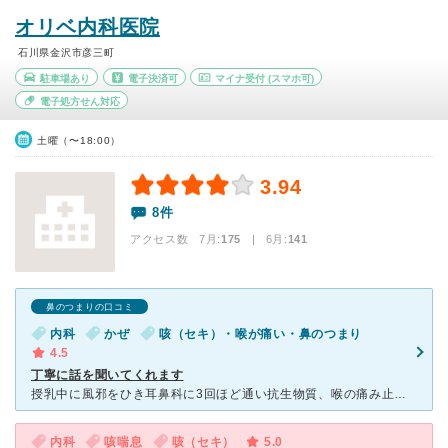
オリベ内科医院
石川県金沢市彦三町
駐車場あり
電子決済可
マイナ受付
(スマホ可)
電子処方せん対応
土曜（〜18:00）
3.94
8件
アクセス数 7月:
175
| 6月:
141
鼻のつまりの口コミ
内科
かぜ
咳（セキ）・喉が痛い・鼻のつまり
4.5
丁寧に話を聞いてくれます
授乳中に風邪をひき耳鼻科に3回ほど通い抗生物質、喉の痛み止め、鼻づまりの薬を飲みましたが治らなかったため、こちらに伺いました。 開院時間が9時で、8:57に同時刻におばあさんが1人入りました。2番だ
内科
咳喘息
咳（セキ）
5.0