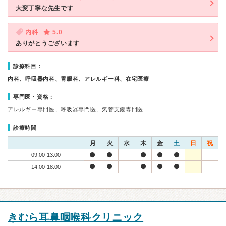
大変丁寧な先生です
内科
5.0
ありがとうございます
診療科目：
内科、呼吸器内科、胃腸科、アレルギー科、在宅医療
専門医・資格：
アレルギー専門医、呼吸器専門医、気管支鏡専門医
診療時間
月
火
水
木
金
土
日
祝
09:00-13:00
14:00-18:00
きむら耳鼻咽喉科クリニック