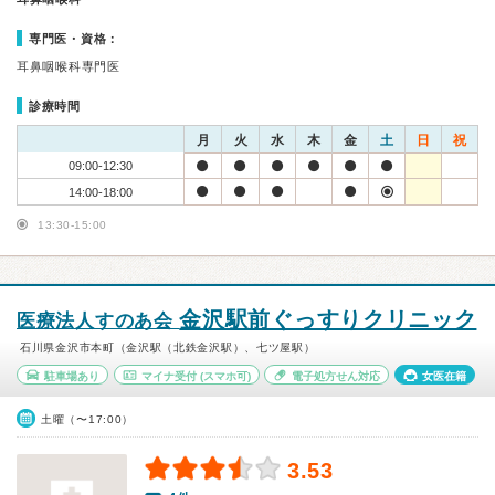
専門医・資格：
耳鼻咽喉科専門医
診療時間
月
火
水
木
金
土
日
祝
09:00-12:30
14:00-18:00
13:30-15:00
金沢駅前ぐっすりクリニック
医療法人すのあ会
石川県金沢市本町（金沢駅（北鉄金沢駅）、七ツ屋駅）
駐車場あり
マイナ受付
(スマホ可)
電子処方せん対応
女医在籍
土曜（〜17:00）
3.53