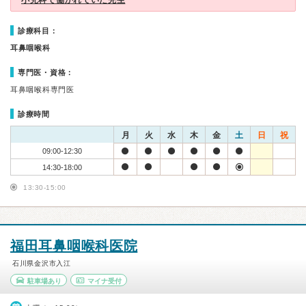
小児科で働かれていた先生
診療科目：
耳鼻咽喉科
専門医・資格：
耳鼻咽喉科専門医
診療時間
月
火
水
木
金
土
日
祝
09:00-12:30
14:30-18:00
13:30-15:00
福田耳鼻咽喉科医院
石川県金沢市入江
駐車場あり
マイナ受付