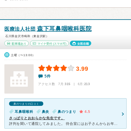
森下耳鼻咽喉科医院
医療法人社団
石川県金沢市鳴和（東金沢駅）
駐車場あり
マイナ受付
(スマホ可)
女医在籍
土曜（〜13:00）
3.99
5件
アクセス数 7月:
315
| 6月:
213
鼻のつまりの口コミ
耳鼻咽喉科
鼻炎
鼻のつまり
4.5
さっぱりとおおらかな先生です。
評判を聞いて通院してみました。 待合室にはお子さんからお年寄りまで、多くの方がいらっしゃいました。 それでも、思った程待たされずに診て頂けたので、助かりました。 先生は女性で、さっぱりさばさばし