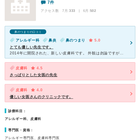
7件
アクセス数 7月:
333
| 6月:
502
鼻のつまりの口コミ
アレルギー科
鼻炎
鼻のつまり
5.0
とても優しい先生です。
2014年に開院された、新しい皮膚科です。 外観は勿論ですが、院内は白を基調とした、クリーンで明るいイメージです。 待合室もゆったりとした空間で、居心地が良かったです。 次々と患者さんはみえまし
皮膚科
4.5
さっぱりとした女医の先生
皮膚科
4.0
優しい女医さんのクリニックです。
診療科目：
アレルギー科、皮膚科
専門医・資格：
アレルギー専門医、皮膚科専門医