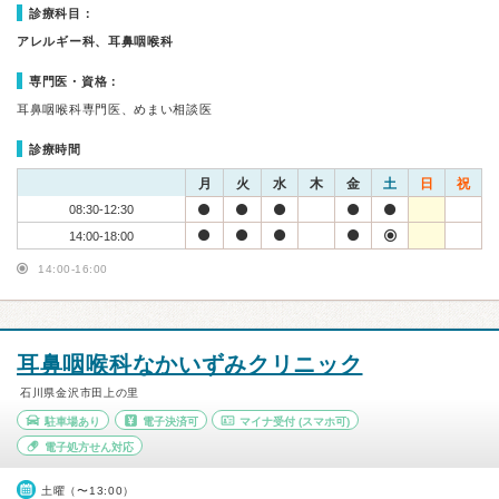
診療科目：
アレルギー科、耳鼻咽喉科
専門医・資格：
耳鼻咽喉科専門医、めまい相談医
診療時間
月
火
水
木
金
土
日
祝
08:30-12:30
14:00-18:00
14:00-16:00
耳鼻咽喉科なかいずみクリニック
石川県金沢市田上の里
駐車場あり
電子決済可
マイナ受付
(スマホ可)
電子処方せん対応
土曜（〜13:00）