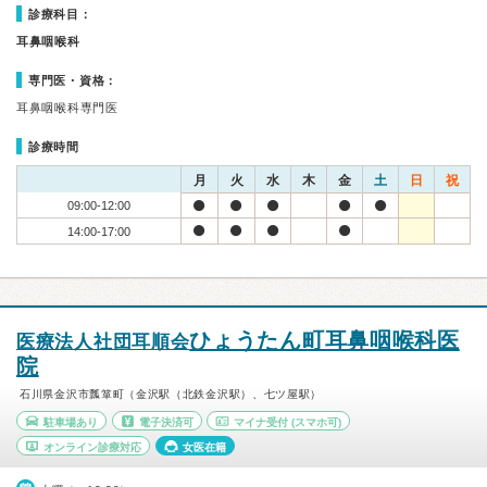
診療科目：
耳鼻咽喉科
専門医・資格：
耳鼻咽喉科専門医
診療時間
月
火
水
木
金
土
日
祝
09:00-12:00
14:00-17:00
ひょうたん町耳鼻咽喉科医
医療法人社団耳順会
院
石川県金沢市瓢箪町（金沢駅（北鉄金沢駅）、七ツ屋駅）
駐車場あり
電子決済可
マイナ受付
(スマホ可)
オンライン診療対応
女医在籍