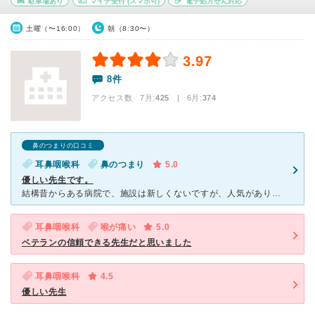
駐車場あり
マイナ受付
(スマホ可)
電子処方せん対応
土曜（〜16:00）
朝（8:30〜）
3.97
8件
アクセス数 7月:
425
| 6月:
374
鼻のつまりの口コミ
耳鼻咽喉科
鼻のつまり
5.0
優しい先生です。
結構昔からある病院で、施設は新しくないですが、人気があり混んでいることが多いです。先生はベテランのおじいちゃん先生で、サバサバとしていますが的確で、小さい子にはとても優しくして下さいます。インフルエン
耳鼻咽喉科
喉が痛い
5.0
ベテランの信頼できる先生だと思いました
耳鼻咽喉科
4.5
優しい先生