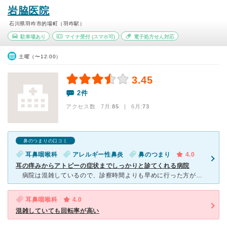
岩脇医院
石川県羽咋市的場町（羽咋駅）
駐車場あり
マイナ受付
(スマホ可)
電子処方せん対応
土曜（〜12:00）
3.45
2件
アクセス数 7月:
85
| 6月:
73
鼻のつまりの口コミ
耳鼻咽喉科
アレルギー性鼻炎
鼻のつまり
4.0
耳の痒みからアトピーの症状までしっかりと診てくれる病院
病院は混雑しているので、診察時間よりも早めに行った方が良いです。 石川県羽咋郡に帰省していたときに、耳が痒くなったときに受診していました。先生は冗談も交えながら気持ちを和らげてくれます。診察室で
耳鼻咽喉科
4.0
混雑していても回転率が高い