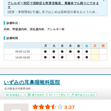
アレルギー対応で花粉症も気管支喘息、胃腸炎でも頼りにできま
す
[症状・来院理由] 引越し先ではじめは花粉症の薬をもらうために受信しました。 [医師の診断・治療法] そこで以前より飲んでいた薬を言い、良い薬があるということでいままでと違う薬を処方していただき
診療科目：
内科、呼吸器内科、消化器内科、アレルギー科
診療時間
月
火
水
木
金
土
日
祝
09:00-12:30
14:00-18:00
いずみの耳鼻咽喉科医院
石川県金沢市泉野出町
駐車場あり
電子決済可
マイナ受付
電子処方せん対応
3.37