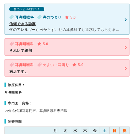
鼻のつまりの口コミ
耳鼻咽喉科
鼻のつまり
5.0
信頼できる診察
何のアレルギーか分からず、他の耳鼻科でも追求してもらえませんでしたが、こちらではアレルギー検査もしていただきました。 一目瞭然で結果も分かり、薬も潔く1ヶ月分出していただきました。平日の午後イチ
耳鼻咽喉科
5.0
きれいで親切
耳鼻咽喉科
めまい・耳鳴り
5.0
満足です。
診療科目：
耳鼻咽喉科
専門医・資格：
内分泌代謝科専門医、耳鼻咽喉科専門医
診療時間
月
火
水
木
金
土
日
祝