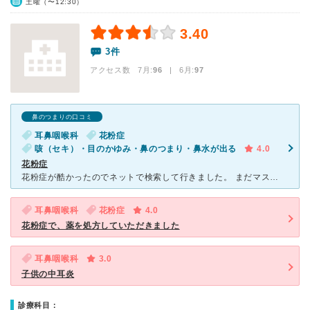
土曜（〜12:30）
3.40
3件
アクセス数 7月:
96
| 6月:
97
鼻のつまりの口コミ
耳鼻咽喉科
花粉症
咳（セキ）・目のかゆみ・鼻のつまり・鼻水が出る
4.0
花粉症
花粉症が酷かったのでネットで検索して行きました。 まだマスクは着用しなきゃいけないみたいで、持っていなかったのですが病院からくれました。 初診でも待ち時間は15分ほどで、アレルギー検査も一緒にしま
耳鼻咽喉科
花粉症
4.0
花粉症で、薬を処方していただきました
耳鼻咽喉科
3.0
子供の中耳炎
診療科目：