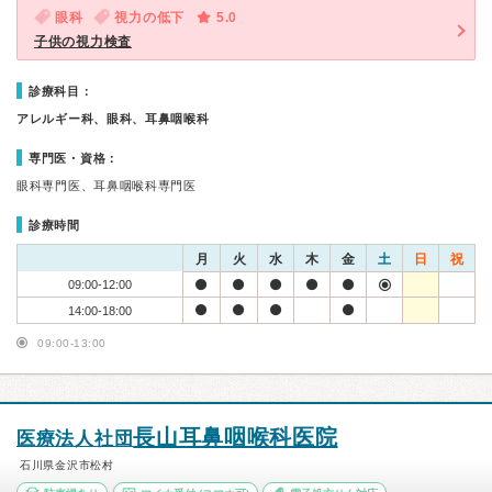
眼科
視力の低下
5.0
子供の視力検査
診療科目：
アレルギー科、眼科、耳鼻咽喉科
専門医・資格：
眼科専門医、耳鼻咽喉科専門医
診療時間
月
火
水
木
金
土
日
祝
09:00-12:00
14:00-18:00
09:00-13:00
長山耳鼻咽喉科医院
医療法人社団
石川県金沢市松村