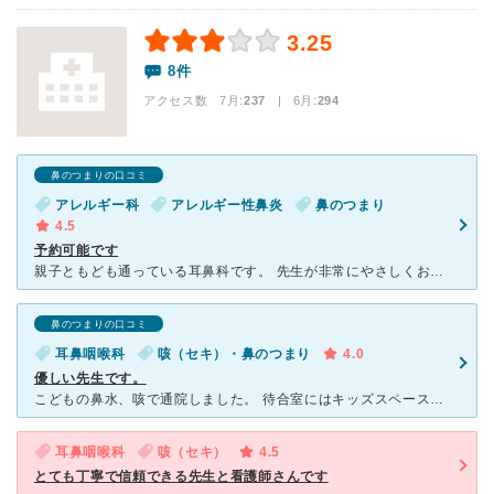
3.25
8件
アクセス数 7月:
237
| 6月:
294
鼻のつまりの口コミ
アレルギー科
アレルギー性鼻炎
鼻のつまり
4.5
予約可能です
親子ともども通っている耳鼻科です。 先生が非常にやさしくお話される先生で小さいお子さんの患者さんもたくさんいらっしゃいます。 うちの子供は定期的に耳垢取りとアレルギー性鼻炎で通っていますが、耳垢取
鼻のつまりの口コミ
耳鼻咽喉科
咳（セキ）・鼻のつまり
4.0
優しい先生です。
こどもの鼻水、咳で通院しました。 待合室にはキッズスペースもありぐずることもなく待つことができました。 先生は物腰柔らかく、子どもにも優しく声かけしてくれます。 処置の間はさすがに泣き出してしま
耳鼻咽喉科
咳（セキ）
4.5
とても丁寧で信頼できる先生と看護師さんです