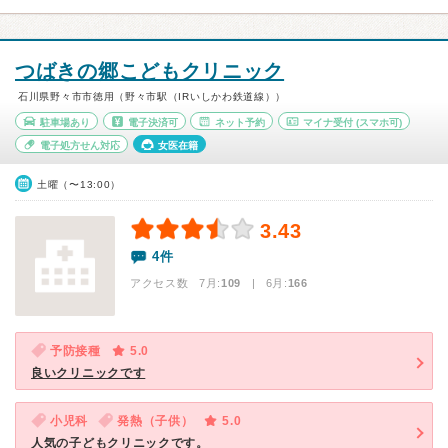
つばきの郷こどもクリニック
石川県野々市市徳用（野々市駅（IRいしかわ鉄道線））
駐車場あり
電子決済可
ネット予約
マイナ受付
(スマホ可)
電子処方せん対応
女医在籍
土曜（〜13:00）
3.43
4件
アクセス数 7月:
109
| 6月:
166
予防接種
5.0
良いクリニックです
小児科
発熱（子供）
5.0
人気の子どもクリニックです。