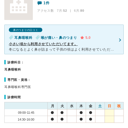
1件
アクセス数 7月:
52
| 6月:
80
鼻のつまりの口コミ
耳鼻咽喉科
喉が痛い・鼻のつまり
5.0
小さい頃から利用させていただいてます。
冬になるとよく鼻が詰まって子供の頃はよく利用させていただきました。 前はちょっと見た目が怖そうな古い病院だったんですが、今は名前も変えて新しく建て替えたので綺麗な病院です。 先日子供と一緒に風邪を
診療科目：
耳鼻咽喉科
専門医・資格：
耳鼻咽喉科専門医
診療時間
月
火
水
木
金
土
日
祝
09:00-11:45
14:30-16:00