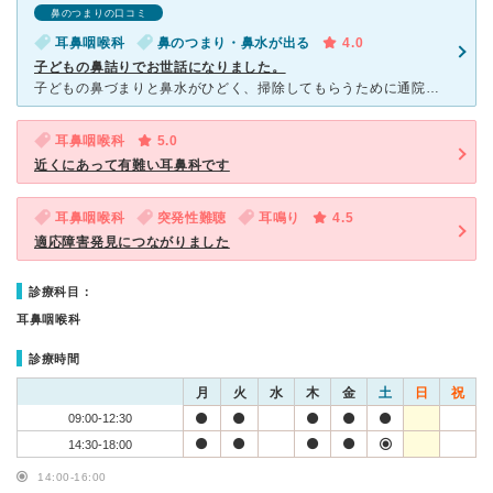
鼻のつまりの口コミ
耳鼻咽喉科
鼻のつまり・鼻水が出る
4.0
子どもの鼻詰りでお世話になりました。
子どもの鼻づまりと鼻水がひどく、掃除してもらうために通院しました。平日の夕方だったので待っているのは3人でそんなに待たずに診察してもらえました。待合室にはアンパンマンの絵本があったので子どもは喜んで読
耳鼻咽喉科
5.0
近くにあって有難い耳鼻科です
耳鼻咽喉科
突発性難聴
耳鳴り
4.5
適応障害発見につながりました
診療科目：
耳鼻咽喉科
診療時間
月
火
水
木
金
土
日
祝
09:00-12:30
14:30-18:00
14:00-16:00