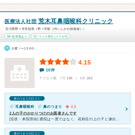
荒木耳鼻咽喉科クリニック
医療法人社団
石川県野々市市稲荷（野々市駅（IRいしかわ鉄道線））
駐車場あり
マイナ受付
(スマホ可)
土曜（〜13:00）
4.15
10件
アクセス数 7月:
328
| 6月:
282
鼻のつまりの口コミ
耳鼻咽喉科
鼻のつまり
4.5
2人の子のかかりつけのお医者さんです
[症状・来院理由] 通院は一度ではなく、花粉症の上の子と滲出性中耳炎などで下の子とを定期的に通わせていました。 口コミで評判が良いと上の子の幼稚園の同級生のお母さんから聞き、野々市市が石川郡野々市
鼻のつまりの口コミ