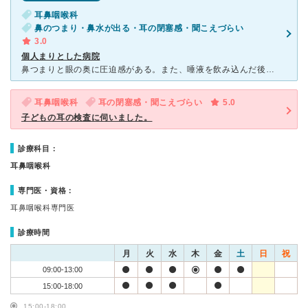
耳鼻咽喉科
鼻のつまり・鼻水が出る・耳の閉塞感・聞こえづらい
3.0
個人まりとした病院
鼻つまりと眼の奥に圧迫感がある。また、唾液を飲み込んだ後にポコっとした音がなるため、受診した。検査としては、副鼻腔などのレントゲン、聴力検査を行ってもらった。治療は鼻の掃除と耳の鼓膜のマッサージを行い
耳鼻咽喉科
耳の閉塞感・聞こえづらい
5.0
子どもの耳の検査に伺いました。
診療科目：
耳鼻咽喉科
専門医・資格：
耳鼻咽喉科専門医
診療時間
月
火
水
木
金
土
日
祝
09:00-13:00
15:00-18:00
15:00-18:00