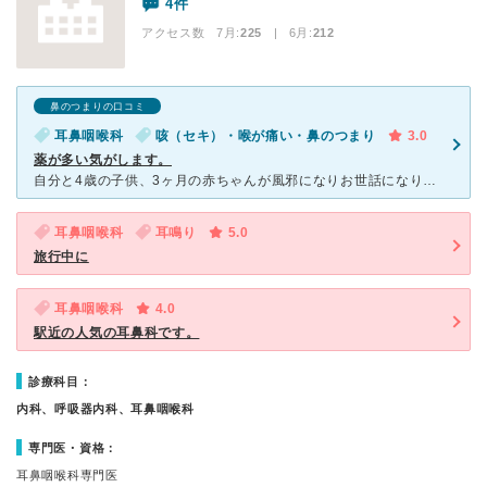
4件
アクセス数 7月:
225
| 6月:
212
鼻のつまりの口コミ
耳鼻咽喉科
咳（セキ）・喉が痛い・鼻のつまり
3.0
薬が多い気がします。
自分と4歳の子供、3ヶ月の赤ちゃんが風邪になりお世話になりました。 先生は優しい女性の方で、子供も怖がらずに診察していただきました。鼻、喉の吸入は診察の椅子の真後ろにある為、自分が吸入している間他の
耳鼻咽喉科
耳鳴り
5.0
旅行中に
耳鼻咽喉科
4.0
駅近の人気の耳鼻科です。
診療科目：
内科、呼吸器内科、耳鼻咽喉科
専門医・資格：
耳鼻咽喉科専門医