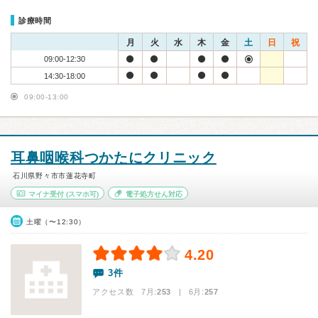
診療時間
月
火
水
木
金
土
日
祝
09:00-12:30
14:30-18:00
09:00-13:00
耳鼻咽喉科つかたにクリニック
石川県野々市市蓮花寺町
マイナ受付
(スマホ可)
電子処方せん対応
土曜（〜12:30）
4.20
3件
アクセス数 7月:
253
| 6月:
257