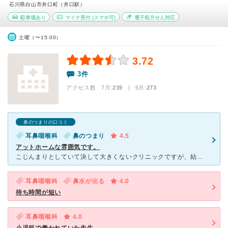
石川県白山市井口町（井口駅）
駐車場あり
マイナ受付
(スマホ可)
電子処方せん対応
土曜（〜15:00）
3.72
3件
アクセス数 7月:
239
| 6月:
273
鼻のつまりの口コミ
耳鼻咽喉科
鼻のつまり
4.5
アットホームな雰囲気です。
こじんまりとしていて決して大きくないクリニックですが、結構人気で土曜日の午前中は患者さんが多いです。小さいですが子供が遊ぶスペースなどもあり、待ち時間が多少長くても子供はオモチャや絵本で遊ぶことができ
耳鼻咽喉科
鼻水が出る
4.0
待ち時間が短い
耳鼻咽喉科
4.0