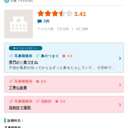
土曜（〜15:00）
3.41
3件
アクセス数 7月:
172
| 6月:
198
鼻のつまりの口コミ
耳鼻咽喉科
鼻のつまり
4.0
専門が一番ですね
子供が風邪が治ってからもずっと鼻をたらしていて、 小児科で頂いたお薬より、専門の耳鼻咽喉科のお薬のほうがいいのかな？ と思ってはじめて受診しました。 春先は花粉症が流行るせいか、いつも混んでます
耳鼻咽喉科
4.0
丁寧な診察
耳鼻咽喉科
花粉症
3.0
花粉症で通院
診療科目：
耳鼻咽喉科