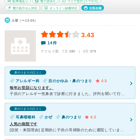
駐車場あり
電子決済可
マイナ受付
(スマホ可)
電子処方せん対応
オンライン診療対応
女医在籍
土曜（〜13:00）
3.43
14件
アクセス数 7月:
380
| 6月:
379
鼻のつまりの口コミ
アレルギー科
目のかゆみ・鼻のつまり
4.5
毎年お世話になります。
子供のアレルギー性鼻炎で診察に行きました。評判を聞いて行ったのですが、さすがに混んでいました。先生は話しやすく、気さくで緊張していた子供もリラックスして診察を受けられました。アレルギーの種類を検査する
鼻のつまりの口コミ
耳鼻咽喉科
かぜ
鼻のつまり
4.5
人気の病院です
[症状・来院理由] 定期的に子供の耳掃除のために通院しています。 今回は直前に高熱をだして鼻水がつづいていたこともあり合わせて診療していただきました。 [医師の診断・治療法] 鼻水に関しては鼻