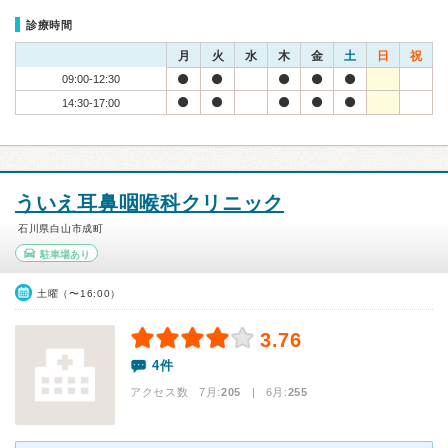
診療時間
月
火
水
木
金
土
日
祝
09:00-12:30
14:30-17:00
ういえ耳鼻咽喉科クリニック
石川県白山市成町
駐車場あり
土曜（〜16:00）
3.76
4件
アクセス数 7月:
205
| 6月:
255