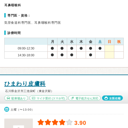
耳鼻咽喉科
専門医・資格：
気管食道科専門医、耳鼻咽喉科専門医
診療時間
月
火
水
木
金
土
日
祝
09:00-12:30
14:30-18:00
ひまわり皮膚科
石川県金沢市三池栄町（東金沢駅）
駐車場あり
マイナ受付
(スマホ可)
電子処方せん対応
女医在籍
土曜（〜13:00）
3.90