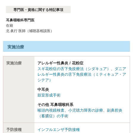
専門医・資格に関する特記事項
耳鼻咽喉科専門医
在籍
北 眞行 医師（補聴器相談医）
実施治療
実施治療
アレルギー性鼻炎 / 花粉症
スギ花粉症の舌下免疫療法（シダキュア）
、
ダニア
レルギー性鼻炎の舌下免疫療法（ミティキュア・ア
シテア）
中耳炎
鼓室形成手術
その他 耳鼻咽喉科系
喉頭内視鏡検査
、
小児聴力障害の診療
、
副鼻腔炎
（蓄膿症）の手術
予防接種
インフルエンザ予防接種