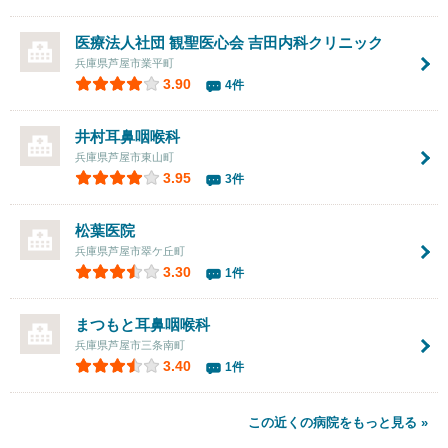
医療法人社団 観聖医心会
吉田内科クリニック
兵庫県芦屋市業平町
3.90
4件
井村耳鼻咽喉科
兵庫県芦屋市東山町
3.95
3件
松葉医院
兵庫県芦屋市翠ケ丘町
3.30
1件
まつもと耳鼻咽喉科
兵庫県芦屋市三条南町
3.40
1件
この近くの病院をもっと見る »