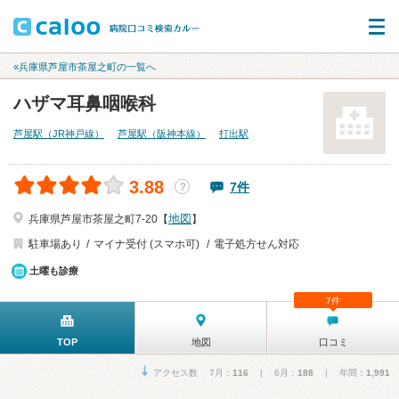
«兵庫県芦屋市茶屋之町の一覧へ
ハザマ耳鼻咽喉科
芦屋駅（JR神戸線）
芦屋駅（阪神本線）
打出駅
3.88
7件
？
地図
兵庫県芦屋市茶屋之町7-20【
】
駐車場あり
マイナ受付 (スマホ可)
電子処方せん対応
土曜も診療
7件
TOP
地図
口コミ
アクセス数 7月：
116
| 6月：
188
| 年間：
1,991