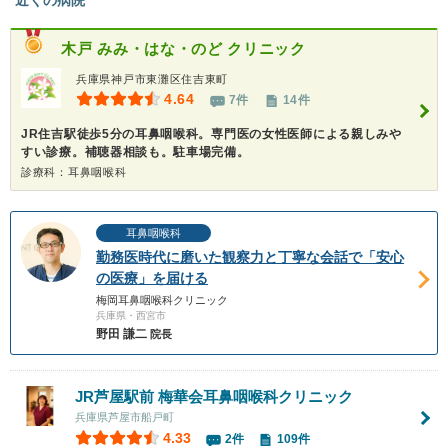
木戸 みみ・はな・のど クリニック
兵庫県神戸市東灘区住吉東町
4.64
7件
14件
JR住吉駅徒歩5分の耳鼻咽喉科。専門医の女性医師による親しみや
すい診療。補聴器相談も。駐車場完備。
診療科：耳鼻咽喉科
耳鼻咽喉科
勤務医時代に磨いた観察力と丁寧な会話で「安心
の医療」を届ける
梅岡耳鼻咽喉科クリニック
兵庫県・西宮市
野田 謙二
院長
JR芦屋駅前 梅華会耳鼻咽喉科クリニック
兵庫県芦屋市船戸町
4.33
2件
109件