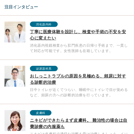
注目インタビュー
消化器内科
丁寧に医療体験を設計し、検査や手術の不安を安
心に変えたい
消化器内視鏡検査から肛門疾患の日帰り手術まで、一貫し
て対応が可能です。女性医師も在籍しています。
泌尿器科系
おしっこトラブルの原因を見極める、頻尿に対す
る診断的治療
日中トイレが近くてつらい、睡眠中にトイレで目が覚める
など、頻尿の方への診断的治療を行っています。
皮膚科
ニキビができたらまず皮膚科。 難治性の場合は自
費診療の内服薬も
ニキビは皮膚科で適切な診断を受け治療しましょう。イソ