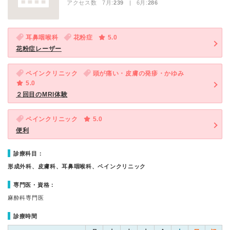
アクセス数 7月:
239
| 6月:
286
耳鼻咽喉科
花粉症
5.0
花粉症レーザー
ペインクリニック
頭が痛い・皮膚の発疹・かゆみ
5.0
２回目のMRI体験
ペインクリニック
5.0
便利
診療科目：
形成外科、皮膚科、耳鼻咽喉科、ペインクリニック
専門医・資格：
麻酔科専門医
診療時間