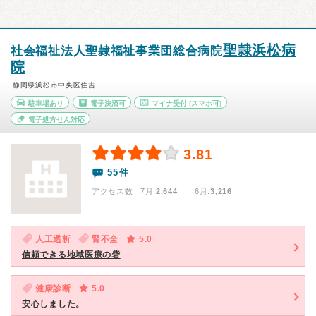
聖隷浜松病
社会福祉法人聖隷福祉事業団総合病院
院
静岡県浜松市中央区住吉
駐車場あり
電子決済可
マイナ受付
(スマホ可)
電子処方せん対応
3.81
55件
アクセス数 7月:
2,644
| 6月:
3,216
人工透析
腎不全
5.0
信頼できる地域医療の砦
健康診断
5.0
安心しました。