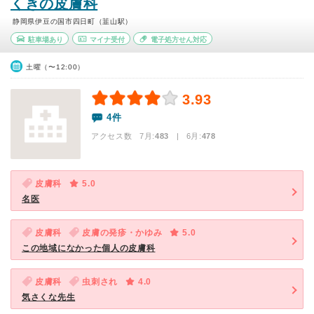
くきの皮膚科
静岡県伊豆の国市四日町（韮山駅）
駐車場あり
マイナ受付
電子処方せん対応
土曜（〜12:00）
3.93
4件
アクセス数 7月:
483
| 6月:
478
皮膚科
5.0
名医
皮膚科
皮膚の発疹・かゆみ
5.0
この地域になかった個人の皮膚科
皮膚科
虫刺され
4.0
気さくな先生