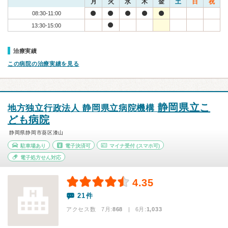
月
火
水
木
金
土
日
祝
08:30-11:00
13:30-15:00
治療実績
この病院の治療実績を見る
静岡県立こ
地方独立行政法人 静岡県立病院機構
ども病院
静岡県静岡市葵区漆山
駐車場あり
電子決済可
マイナ受付
(スマホ可)
電子処方せん対応
4.35
21件
アクセス数 7月:
868
| 6月:
1,033