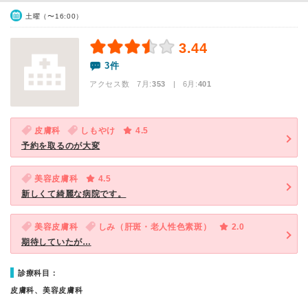
土曜（〜16:00）
3.44
3件
アクセス数 7月:
353
| 6月:
401
皮膚科
しもやけ
4.5
予約を取るのが大変
美容皮膚科
4.5
新しくて綺麗な病院です。
美容皮膚科
しみ（肝斑・老人性色素斑）
2.0
期待していたが…
診療科目：
皮膚科、美容皮膚科