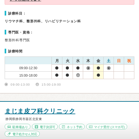
診療科目：
リウマチ科、整形外科、リハビリテーション科
専門医・資格：
整形外科専門医
診療時間
月
火
水
木
金
土
日
祝
09:00-12:30
15:00-18:00
09:00-13:00
15:00-19:00
まじま皮フ科クリニック
静岡県静岡市葵区北安東
駐車場あり
電子決済可
ネット予約
マイナ受付
(スマホ可)
電子処方せん対応