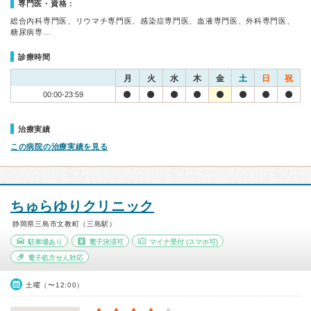
専門医・資格：
総合内科専門医、リウマチ専門医、感染症専門医、血液専門医、外科専門医、
糖尿病専…
診療時間
月
火
水
木
金
土
日
祝
00:00-23:59
治療実績
この病院の治療実績を見る
ちゅらゆりクリニック
静岡県三島市文教町（三島駅）
駐車場あり
電子決済可
マイナ受付
(スマホ可)
電子処方せん対応
土曜（〜12:00）