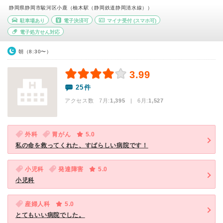
静岡県静岡市駿河区小鹿（柚木駅（静岡鉄道静岡清水線））
駐車場あり
電子決済可
マイナ受付
(スマホ可)
電子処方せん対応
朝（8:30〜）
3.99
25件
アクセス数 7月:
1,395
| 6月:
1,527
外科
胃がん
5.0
私の命を救ってくれた、すばらしい病院です！
小児科
発達障害
5.0
小児科
産婦人科
5.0
とてもいい病院でした。