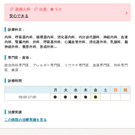
産婦人科
出産
5.0
安心できる
診療科目：
内科、呼吸器内科、循環器内科、消化器内科、内分泌代謝科、神経内科、血液
内科、腎臓内科、外科、呼吸器外科、心臓血管外科、消化器外科、乳腺科、脳
神経外科、整形外科、形成外科…
専門医・資格：
総合内科専門医、アレルギー専門医、リウマチ専門医、血液専門医、外科専門
医、糖尿…
診療時間
月
火
水
木
金
土
日
祝
09:00-17:00
治療実績
この病院の治療実績を見る