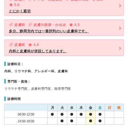
5.0
とにかく親切
皮膚科
皮膚の発疹・かゆみ
4.5
多分、静岡市内では一番評判のいい皮膚科です。
皮膚科
4.0
内科と皮膚科が併設してあります。
診療科目：
内科、リウマチ科、アレルギー科、皮膚科
専門医・資格：
リウマチ専門医、皮膚科専門医、病理専門医
診療時間
月
火
水
木
金
土
日
祝
08:30-12:00
14:00-18:00