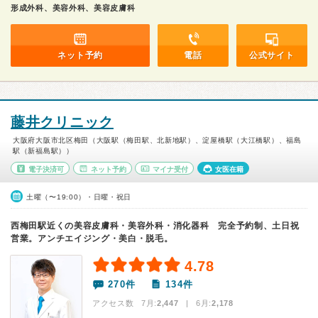
形成外科、美容外科、美容皮膚科
ネット予約
電話
公式サイト
藤井クリニック
大阪府大阪市北区梅田（大阪駅（梅田駅、北新地駅）、淀屋橋駅（大江橋駅）、福島
駅（新福島駅））
電子決済可
ネット予約
マイナ受付
女医在籍
土曜（〜19:00）・日曜・祝日
西梅田駅近くの美容皮膚科・美容外科・消化器科 完全予約制、土日祝
営業。アンチエイジング・美白・脱毛。
4.78
270件
134件
アクセス数 7月:
2,447
| 6月:
2,178