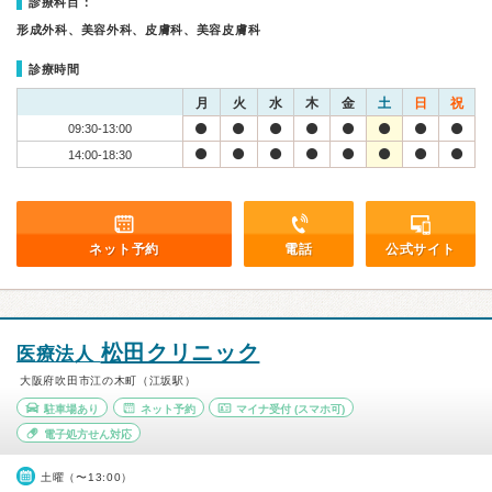
診療科目：
形成外科、美容外科、皮膚科、美容皮膚科
診療時間
月
火
水
木
金
土
日
祝
09:30-13:00
14:00-18:30
ネット予約
電話
公式サイト
松田クリニック
医療法人
大阪府吹田市江の木町（江坂駅）
駐車場あり
ネット予約
マイナ受付
(スマホ可)
電子処方せん対応
土曜（〜13:00）