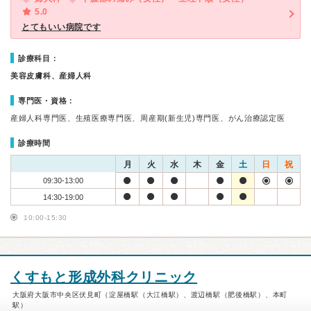
5.0
とてもいい病院です
診療科目：
美容皮膚科、産婦人科
専門医・資格：
産婦人科専門医、生殖医療専門医、周産期(新生児)専門医、がん治療認定医
診療時間
月
火
水
木
金
土
日
祝
09:30-13:00
14:30-19:00
10:00-15:30
くすもと形成外科クリニック
大阪府大阪市中央区伏見町（淀屋橋駅（大江橋駅）、渡辺橋駅（肥後橋駅）、本町
駅）