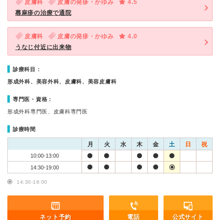
皮膚科
皮膚の発疹・かゆみ
4.5
蕁麻疹の治療で通院
皮膚科
皮膚の発疹・かゆみ
4.0
うなじ付近に出来物
診療科目：
形成外科、美容外科、皮膚科、美容皮膚科
専門医・資格：
形成外科専門医、皮膚科専門医
診療時間
月
火
水
木
金
土
日
祝
10:00-13:00
14:30-19:00
14:30-18:00
ネット予約
電話
公式サイト