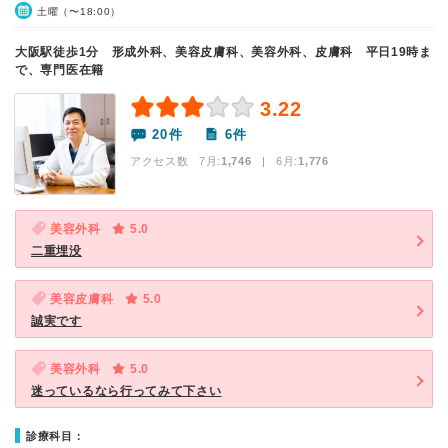
土曜（〜18:00）
大阪駅徒歩1分 形成外科、美容皮膚科、美容外科、皮膚科 平日19時ま
で、専門医在籍
3.22
20件
6件
アクセス数 7月:
1,746
| 6月:
1,776
美容外科
5.0
二重埋没
美容皮膚科
5.0
誠実です
美容外科
5.0
迷っているなら行ってみて下さい
診療科目：