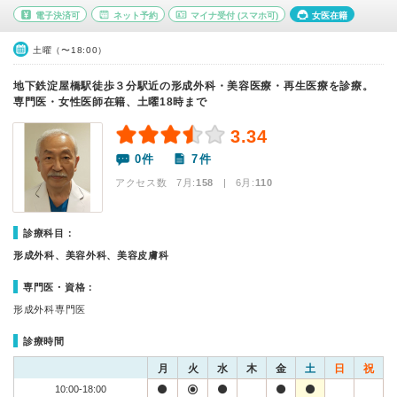
電子決済可
ネット予約
マイナ受付
(スマホ可)
女医在籍
土曜（〜18:00）
地下鉄淀屋橋駅徒歩３分駅近の形成外科・美容医療・再生医療を診療。
専門医・女性医師在籍、土曜18時まで
3.34
0件
7件
アクセス数 7月:
158
| 6月:
110
診療科目：
形成外科、美容外科、美容皮膚科
専門医・資格：
形成外科専門医
診療時間
月
火
水
木
金
土
日
祝
10:00-18:00