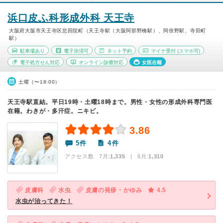
浜口皮ふ科形成外科 天王寺
大阪府大阪市天王寺区悲田院町（天王寺駅（大阪阿部野橋駅）、阿倍野駅、寺田町
駅）
駐車場あり
電子決済可
ネット予約
マイナ受付
(スマホ可)
電子処方せん対応
オンライン診療対応
女医在籍
土曜（〜18:00）
天王寺駅直結。平日19時・土曜18時まで。男性・女性の形成外科専門医
在籍。わきが・多汗症。ニキビ。
3.86
5件
4件
アクセス数 7月:
1,335
| 6月:
1,310
皮膚科
水虫
皮膚の発疹・かゆみ
4.5
水虫が治ってきた！