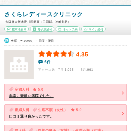
さくらレディースクリニック
大阪府大阪市淀川区新高（三国駅、神崎川駅）
駐車場あり
電子決済可
ネット予約
マイナ受付
土曜（〜19:00）・日曜・祝日
4.35
6件
アクセス数 7月:
1,095
| 6月:
961
産婦人科
5.0
非常に素敵な病院でした。
産婦人科
生理不順（女性）
5.0
口コミ通り良かったです。
婦人科
下腹部の痛み（女性）・生理不順（女性）