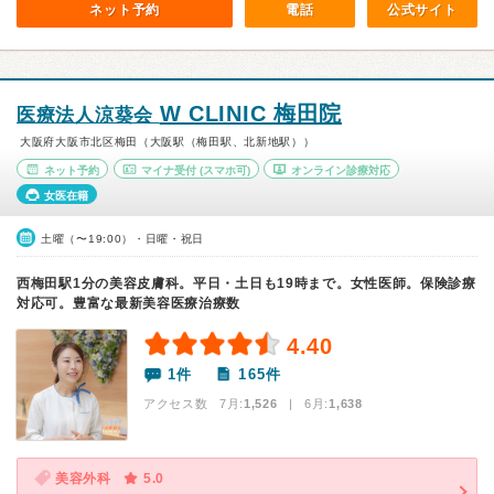
ネット予約
電話
公式サイト
W CLINIC 梅田院
医療法人涼葵会
大阪府大阪市北区梅田（大阪駅（梅田駅、北新地駅））
ネット予約
マイナ受付
(スマホ可)
オンライン診療対応
女医在籍
土曜（〜19:00）・日曜・祝日
西梅田駅1分の美容皮膚科。平日・土日も19時まで。女性医師。保険診療
対応可。豊富な最新美容医療治療数
4.40
1件
165件
アクセス数 7月:
1,526
| 6月:
1,638
美容外科
5.0