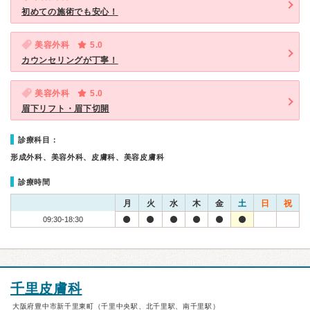
初めての施術でも安心！
美容外科
5.0
カウンセリングが丁寧！
美容外科
5.0
眉下リフト・眉下切開
診療科目：
形成外科、美容外科、皮膚科、美容皮膚科
診療時間
月
火
水
木
金
土
日
祝
09:30-18:30
千里皮膚科
大阪府豊中市新千里東町（千里中央駅、北千里駅、南千里駅）