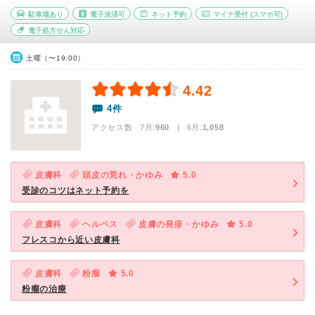
駐車場あり
電子決済可
ネット予約
マイナ受付
(スマホ可)
電子処方せん対応
土曜（〜19:00）
4.42
4件
アクセス数 7月:
960
| 6月:
1,058
皮膚科
頭皮の荒れ・かゆみ
5.0
受診のコツはネット予約を
皮膚科
ヘルペス
皮膚の発疹・かゆみ
5.0
フレスコから近い皮膚科
皮膚科
粉瘤
5.0
粉瘤の治療