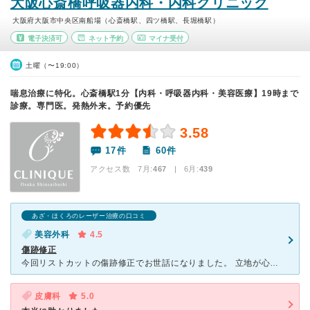
大阪心斎橋呼吸器内科・内科クリニック
大阪府大阪市中央区南船場（心斎橋駅、四ツ橋駅、長堀橋駅）
電子決済可
ネット予約
マイナ受付
土曜（〜19:00）
喘息治療に特化。心斎橋駅1分【内科・呼吸器内科・美容医療】19時まで
診療。専門医。発熱外来。予約優先
3.58
17件
60件
アクセス数 7月:
467
| 6月:
439
あざ・ほくろのレーザー治療の口コミ
美容外科
4.5
傷跡修正
今回リストカットの傷跡修正でお世話になりました。 立地が心斎橋で交通の便も良く便利です。 商店街に入ってすぐなので迷う事もないです。 先生、看護師さん共にとても説明から対応、施術まで丁寧で親
皮膚科
5.0