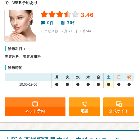
で、WEB予約あり
3.46
0件
30件
アクセス数 7月:
71
| 6月:
44
診療科目：
美容外科、美容皮膚科
診療時間
月
火
水
木
金
土
日
祝
10:00-19:00
ネット予約
電話
公式サイト