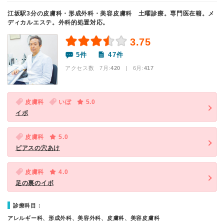
江坂駅3分の皮膚科・形成外科・美容皮膚科 土曜診療。専門医在籍。メ
ディカルエステ。外科的処置対応。
3.75
5件
47件
アクセス数 7月:
420
| 6月:
417
皮膚科
いぼ
5.0
イボ
皮膚科
5.0
ピアスの穴あけ
皮膚科
4.0
足の裏のイボ
診療科目：
アレルギー科、形成外科、美容外科、皮膚科、美容皮膚科