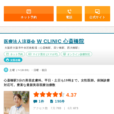
ネット予約
電話
公式サイト
W CLINIC 心斎橋院
医療法人涼葵会
大阪府大阪市中央区南船場（心斎橋駅、四ツ橋駅、西大橋駅）
ネット予約
マイナ受付
(スマホ可)
オンライン診療対応
女医在籍
土曜（〜19:00）・日曜・祝日
心斎橋駅3分の美容皮膚科。平日・土日も19時まで。女性医師。保険診療
対応可。豊富な最新美容医療治療数
4.37
1件
190件
アクセス数 7月:
703
| 6月:
673