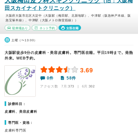
大阪梅田皮フ科スキンクリニック
（旧：大阪梅
田スカイナイトクリニック）
大阪府大阪市北区大淀中（大阪駅（梅田駅、北新地駅）、中津駅（阪急神戸本線、阪
急宝塚本線）、中津駅（大阪メトロ御堂筋線））
駐車場あり
ネット予約
女医在籍
土曜（〜13:00）
大阪駅徒歩9分の皮膚科・美容皮膚科。専門医在籍。平日19時まで。発熱
外来。WEB予約。
3.69
0件
58件
アクセス数 7月:
373
| 6月:
302
診療科目：
皮膚科、美容皮膚科
専門医・資格：
皮膚科専門医