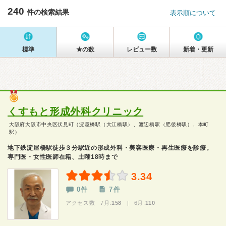
240
件の検索結果
表示順について
標準
★の数
レビュー数
新着・更新
くすもと形成外科クリニック
大阪府大阪市中央区伏見町（淀屋橋駅（大江橋駅）、渡辺橋駅（肥後橋駅）、本町
駅）
地下鉄淀屋橋駅徒歩３分駅近の形成外科・美容医療・再生医療を診療。
専門医・女性医師在籍、土曜18時まで
3.34
0件
7件
アクセス数 7月:
158
| 6月:
110