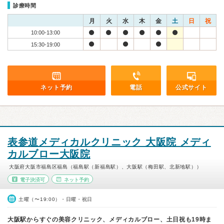
診療時間
月
火
水
木
金
土
日
祝
10:00-13:00
15:30-19:00
ネット予約
電話
公式サイト
表参道メディカルクリニック 大阪院 メディ
カルブロー大阪院
大阪府大阪市福島区福島（福島駅（新福島駅）、大阪駅（梅田駅、北新地駅））
電子決済可
ネット予約
土曜（〜19:00）・日曜・祝日
大阪駅からすぐの美容クリニック、メディカルブロー、土日祝も19時ま