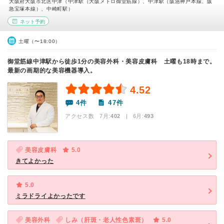
大阪府大阪市北区中津（中津駅（大阪メトロ御堂筋線）、中津駅（阪急神戸本線、阪
急宝塚本線）、中崎町駅）
ネット予約
土曜（〜18:00）
御堂筋線中津駅から徒歩1分の美容外科・美容皮膚科 土曜も18時まで。
最新の画期的な美容機器導入。
4.52
4件
47件
アクセス数 7月:
402
| 6月:
493
美容皮膚科
5.0
きてよかった
5.0
ミラドライよかったです
美容外科
しみ（肝斑・老人性色素斑）
5.0