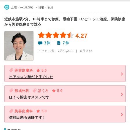
土曜（〜18:30）・日曜・祝日
近鉄布施駅2分。18時半まで診療。眼瞼下垂・いぼ・シミ治療。保険診療
から美容医療まで対応
4.27
3件
7件
アクセス数 7月:
1,211
| 6月:
878
美容皮膚科
5.0
ヒアルロン酸が上手でした
形成外科
ほくろ
5.0
ほくろ除去オススメです
美容皮膚科
5.0
信頼出来る医師です！