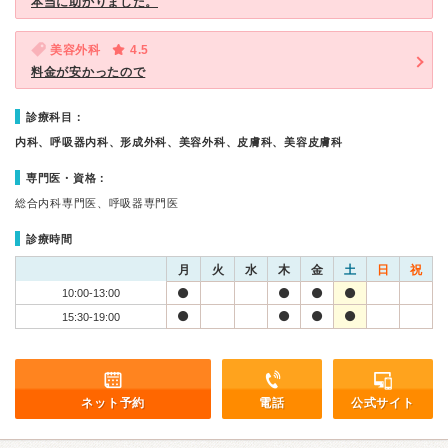
本当に助かりました。
美容外科
4.5
料金が安かったので
診療科目：
内科、呼吸器内科、形成外科、美容外科、皮膚科、美容皮膚科
専門医・資格：
総合内科専門医、呼吸器専門医
診療時間
月
火
水
木
金
土
日
祝
10:00-13:00
15:30-19:00
ネット予約
電話
公式サイト