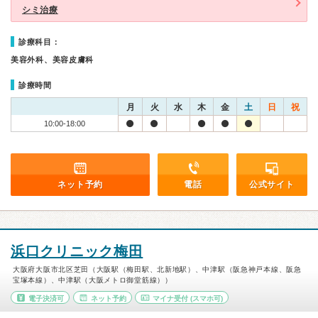
シミ治療
診療科目：
美容外科、美容皮膚科
診療時間
月
火
水
木
金
土
日
祝
10:00-18:00
ネット予約
電話
公式サイト
浜口クリニック梅田
大阪府大阪市北区芝田（大阪駅（梅田駅、北新地駅）、中津駅（阪急神戸本線、阪急
宝塚本線）、中津駅（大阪メトロ御堂筋線））
電子決済可
ネット予約
マイナ受付
(スマホ可)