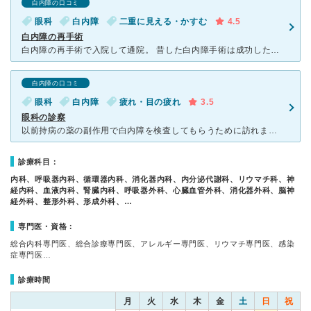
白内障の口コミ
眼科
白内障
二重に見える・かすむ
4.5
白内障の再手術
白内障の再手術で入院して通院。 昔した白内障手術は成功したが、長年に渡ってレンズが入っている袋を固定している部分が一つ取れてしまったので、袋を取り去って、レンズを直接目に縫いつける手術をした。 入
白内障の口コミ
眼科
白内障
疲れ・目の疲れ
3.5
眼科の診察
以前持病の薬の副作用で白内障を検査してもらうために訪れました。 ちゃんとみてくれて、しっかり診断してくれたのでよかったです。 感じがよかったと思います。 病院は古くて結構待たされることもあるとお
診療科目：
内科、呼吸器内科、循環器内科、消化器内科、内分泌代謝科、リウマチ科、神
経内科、血液内科、腎臓内科、呼吸器外科、心臓血管外科、消化器外科、脳神
経外科、整形外科、形成外科、…
専門医・資格：
総合内科専門医、総合診療専門医、アレルギー専門医、リウマチ専門医、感染
症専門医…
診療時間
月
火
水
木
金
土
日
祝