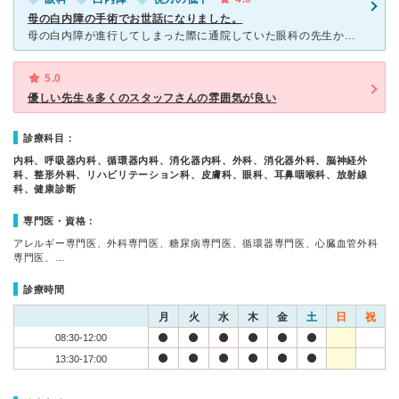
母の白内障の手術でお世話になりました。
母の白内障が進行してしまった際に通院していた眼科の先生から手術を勧められ、こちらで手術を行ってもらいました。 目の手術という事で、母も始め乗り気ではなく怖がっていましたが、先生の技術も高く、あっとい
5.0
優しい先生＆多くのスタッフさんの雰囲気が良い
診療科目：
内科、呼吸器内科、循環器内科、消化器内科、外科、消化器外科、脳神経外
科、整形外科、リハビリテーション科、皮膚科、眼科、耳鼻咽喉科、放射線
科、健康診断
専門医・資格：
アレルギー専門医、外科専門医、糖尿病専門医、循環器専門医、心臓血管外科
専門医、…
診療時間
月
火
水
木
金
土
日
祝
08:30-12:00
13:30-17:00