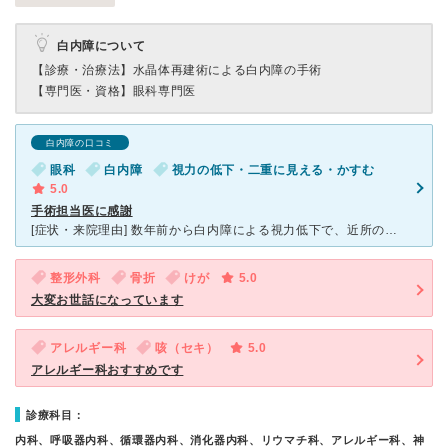
白内障について
【診療・治療法】
水晶体再建術による白内障の手術
【専門医・資格】
眼科専門医
白内障の口コミ
眼科
白内障
視力の低下・二重に見える・かすむ
5.0
手術担当医に感謝
[症状・来院理由] 数年前から白内障による視力低下で、近所の眼科医の処方で眼鏡を数回作り替えたが、眼鏡での矯正が不可能となり、手術を薦められて相模原病院眼科高階先生を紹介された。 [医師の診断・治
整形外科
骨折
けが
5.0
大変お世話になっています
アレルギー科
咳（セキ）
5.0
アレルギー科おすすめです
診療科目：
内科、呼吸器内科、循環器内科、消化器内科、リウマチ科、アレルギー科、神