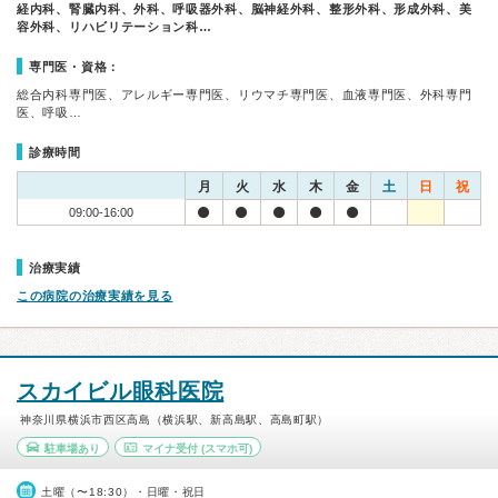
経内科、腎臓内科、外科、呼吸器外科、脳神経外科、整形外科、形成外科、美
容外科、リハビリテーション科…
専門医・資格：
総合内科専門医、アレルギー専門医、リウマチ専門医、血液専門医、外科専門
医、呼吸…
診療時間
月
火
水
木
金
土
日
祝
09:00-16:00
治療実績
この病院の治療実績を見る
スカイビル眼科医院
神奈川県横浜市西区高島（横浜駅、新高島駅、高島町駅）
駐車場あり
マイナ受付
(スマホ可)
土曜（〜18:30）・日曜・祝日