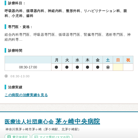
診療科目：
呼吸器内科、循環器内科、神経内科、整形外科、リハビリテーション科、眼
科、小児科、歯科
専門医・資格：
総合内科専門医、呼吸器専門医、循環器専門医、腎臓専門医、透析専門医、神
経内科専…
診療時間
月
火
水
木
金
土
日
祝
08:30-17:00
08:30-13:00
治療実績
この病院の治療実績を見る
茅ヶ崎中央病院
医療法人社団康心会
神奈川県茅ヶ崎市茅ヶ崎（茅ケ崎駅、北茅ケ崎駅）
電子決済可
マイナ受付
(スマホ可)