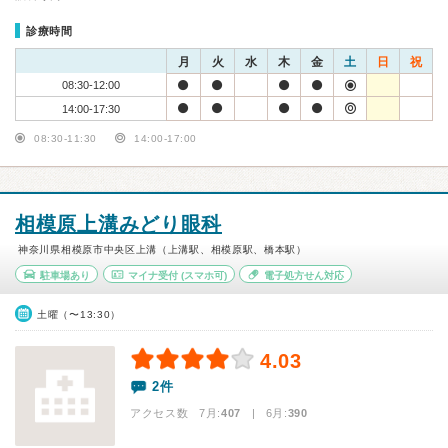
診療時間
月
火
水
木
金
土
日
祝
08:30-12:00
14:00-17:30
08:30-11:30
14:00-17:00
相模原上溝みどり眼科
神奈川県相模原市中央区上溝（上溝駅、相模原駅、橋本駅）
駐車場あり
マイナ受付
(スマホ可)
電子処方せん対応
土曜（〜13:30）
4.03
2件
アクセス数 7月:
407
| 6月:
390