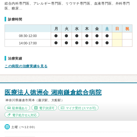
総合内科専門医、アレルギー専門医、リウマチ専門医、血液専門医、外科専門
医、糖尿…
診療時間
月
火
水
木
金
土
日
祝
08:30-12:00
14:00-17:00
治療実績
この病院の治療実績を見る
医療法人徳洲会 湘南鎌倉総合病院
神奈川県鎌倉市岡本（藤沢駅、大船駅）
駐車場あり
電子決済可
マイナ受付
(スマホ可)
電子処方せん対応
土曜（〜12:00）