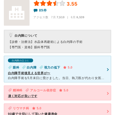
3.55
89件
アクセス数 7月:
7,510
| 6月:
6,539
白内障について
【診療・治療法】
水晶体再建術による白内障の手術
【専門医・資格】
眼科専門医
白内障の口コミ
眼科
白内障
視力の低下
5.0
白内障手術後見える世界が〜
白内障手術を5月末日に受けました。当日、執刀医が代わり女医さんでした。片目10分もかからず両目終了です。術後のフォローの良い先生でした。感謝です。今、快適に過ごせております。ありがとうございました。
精神科
アルコール依存症
5.0
凄く対応が良いです
リウマチ科
5.0
90歳で大切にして頂いた健康寿命