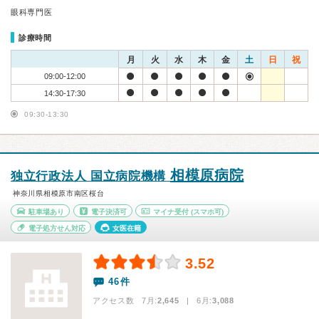
眼科専門医
診療時間
月
火
水
木
金
土
日
祝
09:00-12:00
14:30-17:30
09:30-13:30
相模原病院
独立行政法人 国立病院機構
神奈川県相模原市南区桜台
駐車場あり
電子決済可
マイナ受付
(スマホ可)
電子処方せん対応
女医在籍
3.52
46件
アクセス数 7月:
2,645
| 6月:
3,088