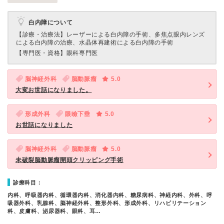
白内障について
【診療・治療法】
レーザーによる白内障の手術、多焦点眼内レンズ
による白内障の治療、水晶体再建術による白内障の手術
【専門医・資格】
眼科専門医
脳神経外科
脳動脈瘤
5.0
大変お世話になりました。
形成外科
眼瞼下垂
5.0
お世話になりました
脳神経外科
脳動脈瘤
5.0
未破裂脳動脈瘤開頭クリッピング手術
診療科目：
内科、呼吸器内科、循環器内科、消化器内科、糖尿病科、神経内科、外科、呼
吸器外科、乳腺科、脳神経外科、整形外科、形成外科、リハビリテーション
科、皮膚科、泌尿器科、眼科、耳…