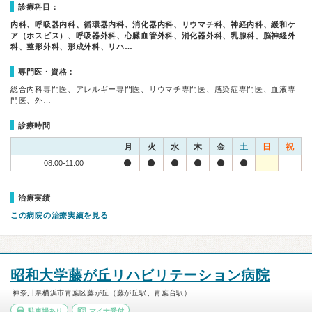
診療科目：
内科、呼吸器内科、循環器内科、消化器内科、リウマチ科、神経内科、緩和ケ
ア（ホスピス）、呼吸器外科、心臓血管外科、消化器外科、乳腺科、脳神経外
科、整形外科、形成外科、リハ…
専門医・資格：
総合内科専門医、アレルギー専門医、リウマチ専門医、感染症専門医、血液専
門医、外…
診療時間
月
火
水
木
金
土
日
祝
08:00-11:00
治療実績
この病院の治療実績を見る
昭和大学藤が丘リハビリテーション病院
神奈川県横浜市青葉区藤が丘（藤が丘駅、青葉台駅）
駐車場あり
マイナ受付