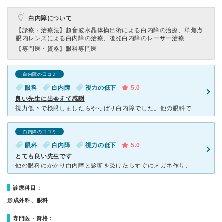
白内障について
【診療・治療法】
超音波水晶体摘出術による白内障の治療、単焦点
眼内レンズによる白内障の治療、後発白内障のレーザー治療
【専門医・資格】
眼科専門医
白内障の口コミ
眼科
白内障
視力の低下
5.0
良い先生に出会えて感謝
視力低下で検眼しましたらやっぱり白内障でした。他の眼科でも同じでしたが手術が出来ない眼科でしたので上溝みどり眼科さんをネットで探し受診しました。 とても優しい先生で術中もお声かけしてくださり「大丈夫
白内障の口コミ
眼科
白内障
視力の低下
5.0
とても良い先生です
他の眼科にかかり白内障と診断を受けたらすぐにメガネ作り、手術を勧められて不信感があったので こちらの病院にお世話になりました。 結果、白内障の診断は同じだったのですが「まだ手術をするほどの状態ではな
診療科目：
形成外科、眼科
専門医・資格：