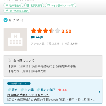
駐車場あり
電子決済可
マイナ受付
(スマホ可)
電子処方せん対応
朝（8:30〜）
3.50
44件
アクセス数 7月:
2,936
| 6月:
2,638
白内障について
【診療・治療法】
水晶体再建術による白内障の手術
【専門医・資格】
眼科専門医
白内障の口コミ
眼科
白内障
視力の低下
4.5
白内障の手術をして頂きました
[症状・来院理由] 白内障の手術のため [感想・費用・待ち時間・看護師などスタッフの対応] 近所の眼科医様から御紹介いただいて、白内障の手術をお願いしました。 先生はかなり若い先生でしたが