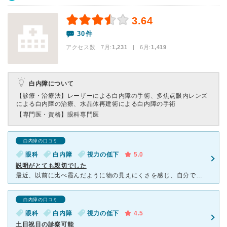
3.64
30件
アクセス数 7月:
1,231
| 6月:
1,419
白内障について
【診療・治療法】
レーザーによる白内障の手術、多焦点眼内レンズ
による白内障の治療、水晶体再建術による白内障の手術
【専門医・資格】
眼科専門医
白内障の口コミ
眼科
白内障
視力の低下
5.0
説明がとても親切でした
最近、以前に比べ霞んだように物の見えにくさを感じ、自分でも白内障かどうか心配で受診しました。大きな病院で、受付も検査も案内が丁寧でした。検査結果の画像を医師から見せられ、分かりやすく説明して頂き、まだ
白内障の口コミ
眼科
白内障
視力の低下
4.5
土日祝日の診察可能