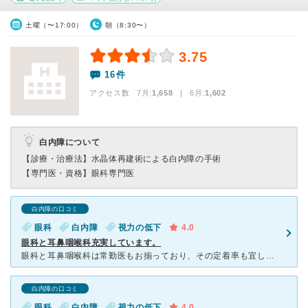
土曜（〜17:00）
朝（8:30〜）
3.75
16件
アクセス数 7月:
1,658
| 6月:
1,602
白内障について
【診療・治療法】
水晶体再建術による白内障の手術
【専門医・資格】
眼科専門医
白内障の口コミ
眼科
白内障
視力の低下
4.0
眼科と耳鼻咽喉科充実しています。
眼科と耳鼻咽喉科は常勤医もお揃っており、その定着率も宜しいです。 比較的大きな病院ですと、医師の移動が多いのですが、特にこの病院の眼科は１０年以上の常勤医師が何人もおり、近場の他の病院より待遇が良い
白内障の口コミ
眼科
白内障
視力の低下
4.0