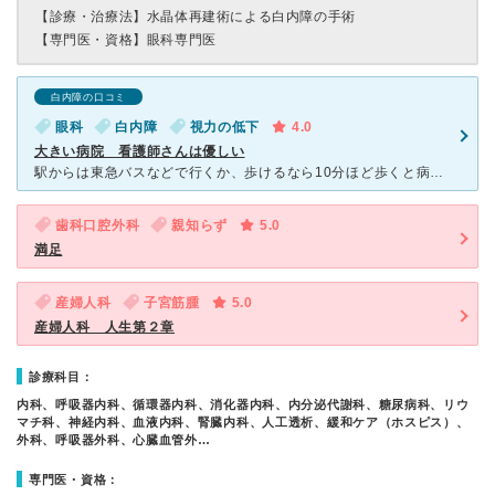
【診療・治療法】
水晶体再建術による白内障の手術
【専門医・資格】
眼科専門医
白内障の口コミ
眼科
白内障
視力の低下
4.0
大きい病院 看護師さんは優しい
駅からは東急バスなどで行くか、歩けるなら10分ほど歩くと病院の坂の下に無料のマイクロバスが止まっているので坂を登らないで済みます。 大きな病院です。 母の目の手術でお世話になりました。 1日入院
歯科口腔外科
親知らず
5.0
満足
産婦人科
子宮筋腫
5.0
産婦人科 人生第２章
診療科目：
内科、呼吸器内科、循環器内科、消化器内科、内分泌代謝科、糖尿病科、リウ
マチ科、神経内科、血液内科、腎臓内科、人工透析、緩和ケア（ホスピス）、
外科、呼吸器外科、心臓血管外…
専門医・資格：