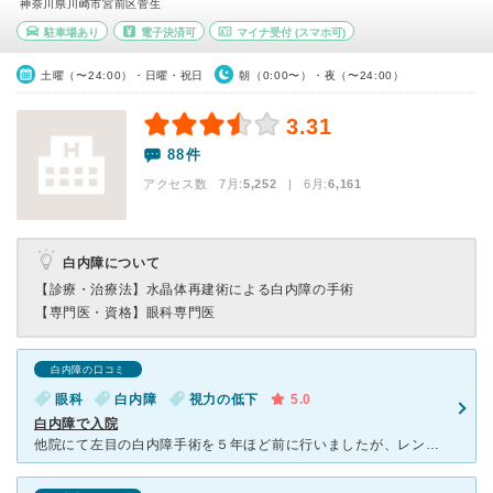
神奈川県川崎市宮前区菅生
駐車場あり
電子決済可
マイナ受付
(スマホ可)
土曜（〜24:00）・日曜・祝日
朝（0:00〜）・夜（〜24:00）
3.31
88件
アクセス数 7月:
5,252
| 6月:
6,161
白内障について
【診療・治療法】
水晶体再建術による白内障の手術
【専門医・資格】
眼科専門医
白内障の口コミ
眼科
白内障
視力の低下
5.0
白内障で入院
他院にて左目の白内障手術を５年ほど前に行いましたが、レンズを入れる袋が外れてしまったため、袋を取り出し、レンズをじかにつけつ手術を行いました。 経過はよくはありませんが、見えなくはありません。 手