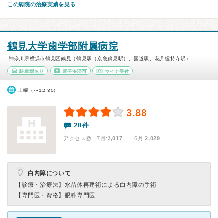
この病院の治療実績を見る
鶴見大学歯学部附属病院
神奈川県横浜市鶴見区鶴見（鶴見駅（京急鶴見駅）、国道駅、花月総持寺駅）
駐車場あり
電子決済可
マイナ受付
土曜（〜12:30）
3.88
28件
アクセス数 7月:
2,017
| 6月:
2,029
白内障について
【診療・治療法】
水晶体再建術による白内障の手術
【専門医・資格】
眼科専門医