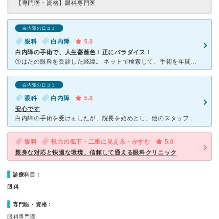
【専門医・資格】
眼科専門医
白内障の口コミ
眼科
白内障
5.0
白内障の手術で、人生薔薇色！正にパラダイス！
①はたの眼科を受診した経緯。 ネットで検索して、手術を年間500件以上しているというのを見て、この病院に行くことにしました。 はたの眼科に行く前は、近くの眼科2カ所で調べてもらった時に、「白内障っ
白内障の口コミ
眼科
白内障
5.0
安心です
白内障の手術を受けましたが、院長を始めとし、他のスタッフもわかりやすい説明を心掛けているようで、安心して手術を受けることができました。術後のフォローも万全でした。 他の眼科疾患もあるので、今後もこち
眼科
視力の低下・二重に見える・かすむ
5.0
親身な対応と快適な環境、信頼して通える眼科クリニック
診療科目：
眼科
専門医・資格：
眼科専門医