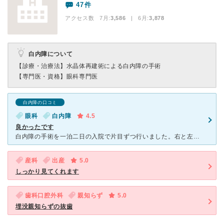
47件
アクセス数 7月:
3,586
| 6月:
3,878
白内障について
【診療・治療法】
水晶体再建術による白内障の手術
【専門医・資格】
眼科専門医
白内障の口コミ
眼科
白内障
4.5
良かったです
白内障の手術を一泊二日の入院で片目ずつ行いました。右と左は2週間の間隔を開けての入院でした。手術は正味20分位。目の手術なんて初めてで凄く怖かったですが順調に終わりました。手術した目を覆ったガーゼは2
産科
出産
5.0
しっかり見てくれます
歯科口腔外科
親知らず
5.0
埋没親知らずの抜歯