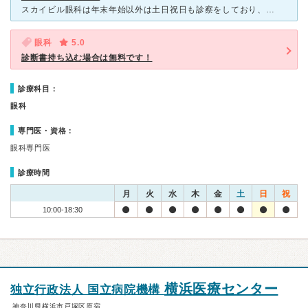
スカイビル眼科は年末年始以外は土日祝日も診察をしており、ウイークデーには通えない人でも通えるのがメリットです。 土曜日の午前中が手術日ですので、土曜の午前中と日曜日（前日の手術患者さん優先のため）の
眼科
5.0
診断書持ち込む場合は無料です！
診療科目：
眼科
専門医・資格：
眼科専門医
診療時間
月
火
水
木
金
土
日
祝
10:00-18:30
横浜医療センター
独立行政法人 国立病院機構
神奈川県横浜市戸塚区原宿