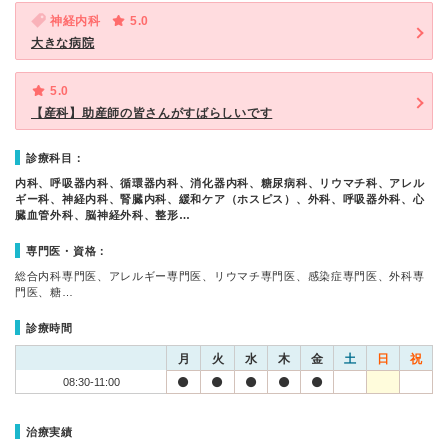
神経内科
5.0
大きな病院
5.0
【産科】助産師の皆さんがすばらしいです
診療科目：
内科、呼吸器内科、循環器内科、消化器内科、糖尿病科、リウマチ科、アレル
ギー科、神経内科、腎臓内科、緩和ケア（ホスピス）、外科、呼吸器外科、心
臓血管外科、脳神経外科、整形…
専門医・資格：
総合内科専門医、アレルギー専門医、リウマチ専門医、感染症専門医、外科専
門医、糖…
診療時間
月
火
水
木
金
土
日
祝
08:30-11:00
治療実績