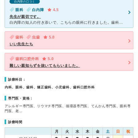
白内障の口コミ
眼科
白内障
4.5
先生が親切です。
白内障の知人の付き添いで、こちらの眼科に行きました。歯科だけに特化している病院かと思っていたので、正直初めは不安でしたが、今まで行った眼科の中でも先生の対応は飛び抜けて良かったです。 若い30代前半
歯科
虫歯
5.0
いい先生たち
歯科口腔外科
5.0
難しい親知らずを抜いてもらいました。
診療科目：
内科、眼科、歯科、矯正歯科、小児歯科、歯科口腔外科
専門医・資格：
アレルギー専門医、リウマチ専門医、循環器専門医、てんかん専門医、眼科専
門医、老…
診療時間
月
火
水
木
金
土
日
祝