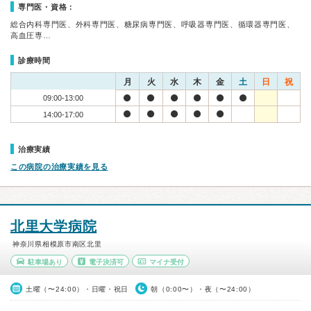
専門医・資格：
総合内科専門医、外科専門医、糖尿病専門医、呼吸器専門医、循環器専門医、
高血圧専…
診療時間
月
火
水
木
金
土
日
祝
09:00-13:00
14:00-17:00
治療実績
この病院の治療実績を見る
北里大学病院
神奈川県相模原市南区北里
駐車場あり
電子決済可
マイナ受付
土曜（〜24:00）・日曜・祝日
朝（0:00〜）・夜（〜24:00）