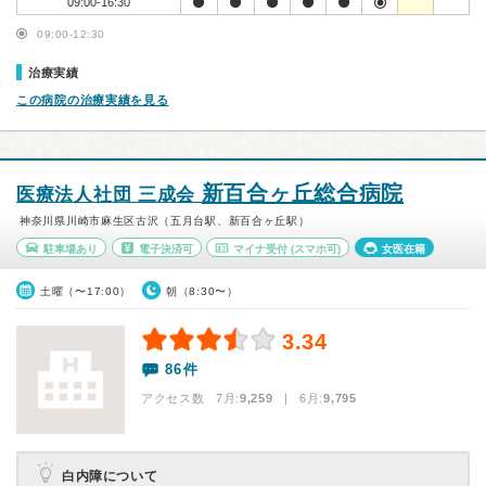
09:00-16:30
09:00-12:30
治療実績
この病院の治療実績を見る
新百合ヶ丘総合病院
医療法人社団 三成会
神奈川県川崎市麻生区古沢（五月台駅、新百合ヶ丘駅）
駐車場あり
電子決済可
マイナ受付
(スマホ可)
女医在籍
土曜（〜17:00）
朝（8:30〜）
3.34
86件
アクセス数 7月:
9,259
| 6月:
9,795
白内障について