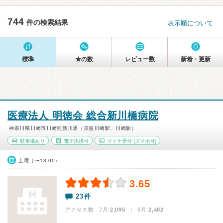
744
件の検索結果
表示順について
標準
★の数
レビュー数
新着・更新
医療法人 明徳会 総合新川橋病院
神奈川県川崎市川崎区新川通（京急川崎駅、川崎駅）
駐車場あり
電子決済可
マイナ受付
(スマホ可)
土曜（〜13:00）
3.65
23件
アクセス数 7月:
2,095
| 6月:
2,482