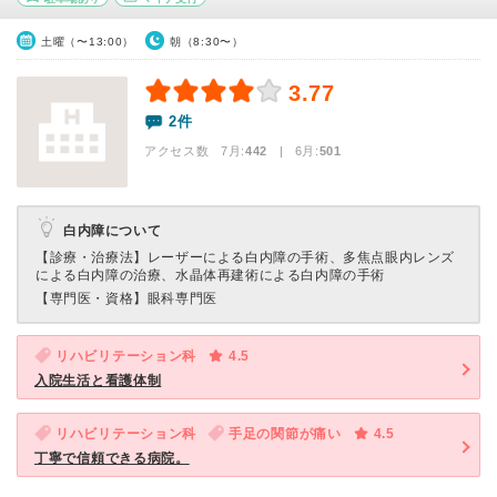
土曜（〜13:00）
朝（8:30〜）
3.77
2件
アクセス数 7月:
442
| 6月:
501
白内障について
【診療・治療法】
レーザーによる白内障の手術、多焦点眼内レンズ
による白内障の治療、水晶体再建術による白内障の手術
【専門医・資格】
眼科専門医
リハビリテーション科
4.5
入院生活と看護体制
リハビリテーション科
手足の関節が痛い
4.5
丁寧で信頼できる病院。