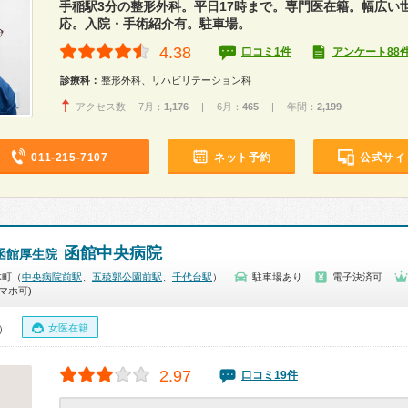
手稲駅3分の整形外科。平日17時まで。専門医在籍。幅広い
応。入院・手術紹介有。駐車場。
4.38
口コミ1件
アンケート88
診療科：
整形外科、リハビリテーション科
アクセス数 7月：
1,176
| 6月：
465
| 年間：
2,199
011-215-7107
ネット予約
公式サイ
函館中央病院
函館厚生院
本町（
中央病院前駅
、
五稜郭公園前駅
、
千代台駅
）
駐車場あり
電子決済可
マホ可)
女医在籍
0）
2.97
口コミ19件