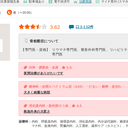
東区東苗穂五条
駐車場あり
電子決済可
治療実績
マイナ受付 (スマホ
0）
夜（〜20:00）
3.62
口コミ12件
骨粗鬆症について
【専門医・資格】
リウマチ専門医、整形外科専門医、リハビリテ
専門医
内科・膀胱炎・血尿
5.0
夜間治療がありがたいです
精神科・自閉スペクトラム症（ASD）・だるい・動悸・息切れ・性欲の低下（男性）・気が滅入る
大きく綺麗な病院
消化器内科・急性胆のう炎
4.5
救急外来の大変さ
診療科：
内科、呼吸器内科、循環器内科、消化器内科、内分泌代謝科、糖尿
マチ科、血液内科、腎臓内科、人工透析、緩和ケア（ホスピス）、