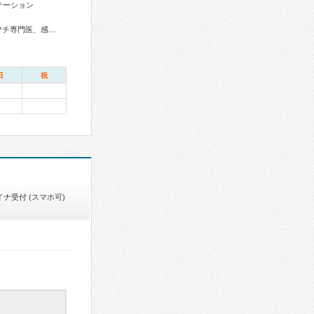
テーション
総合内科専門医、総合診療専門医、アレルギー専門医、リウマチ専門医、感染症専門医、血液専門医、外科専門医、糖尿病専門医、内分泌代謝科専門医、甲状腺専門医、呼吸器専門医、呼吸器外科専門医、気管支鏡専門医、循環器専門医、心臓血管外科専門医、不整脈専門医、消化器病専門医、消化器外科専門医、肝臓専門医、大腸肛門病専門医、消化器内視鏡専門医、泌尿器科専門医、腎臓専門医、透析専門医、脳神経外科専門医、整形外科専門医、手外科専門医、リハビリテーション科専門医、眼科専門医、産婦人科専門医、乳腺専門医、一般病院連携精神医学専門医、精神科専門医、麻酔科専門医、ペインクリニック専門医、緩和医療専門医、病理専門医、核医学専門医、放射線科専門医、救急科専門医、がん治療認定医
日
祝
イナ受付 (スマホ可)