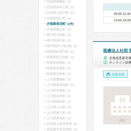
空知郡南幌町
(0)
空知郡奈井江町
(0)
空知郡上砂川町
(0)
09:00-11:30
夕張郡由仁町
(0)
14:00-16:00
夕張郡長沼町
(1件)
夕張郡栗山町
(0)
樺戸郡月形町
(0)
樺戸郡浦臼町
(0)
樺戸郡新十津川町
(0)
医療法人社団 
雨竜郡妹背牛町
(0)
雨竜郡秩父別町
(0)
北海道恵庭市
オンライン診
雨竜郡雨竜町
(0)
雨竜郡北竜町
(0)
雨竜郡沼田町
(0)
女医在籍
上川郡鷹栖町
(0)
上川郡東神楽町
(0)
上川郡当麻町
(0)
上川郡比布町
(0)
上川郡愛別町
(0)
上川郡上川町
(0)
上川郡東川町
(0)
上川郡美瑛町
(0)
病院
空知郡上富良野町
(0)
空知郡中富良野町
(0)