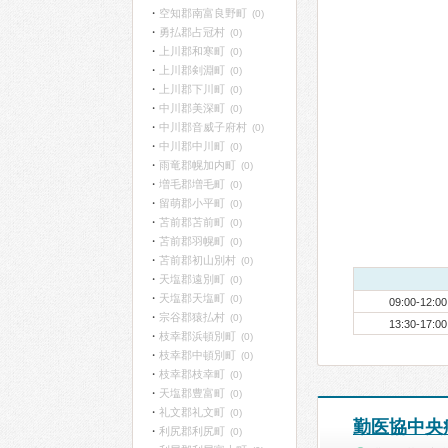
空知郡南富良野町
(0)
勇払郡占冠村
(0)
上川郡和寒町
(0)
上川郡剣淵町
(0)
上川郡下川町
(0)
中川郡美深町
(0)
中川郡音威子府村
(0)
中川郡中川町
(0)
雨竜郡幌加内町
(0)
増毛郡増毛町
(0)
留萌郡小平町
(0)
苫前郡苫前町
(0)
苫前郡羽幌町
(0)
苫前郡初山別村
(0)
天塩郡遠別町
(0)
天塩郡天塩町
(0)
09:00-12:00
宗谷郡猿払村
(0)
13:30-17:00
枝幸郡浜頓別町
(0)
枝幸郡中頓別町
(0)
枝幸郡枝幸町
(0)
天塩郡豊富町
(0)
礼文郡礼文町
(0)
勤医協中央
利尻郡利尻町
(0)