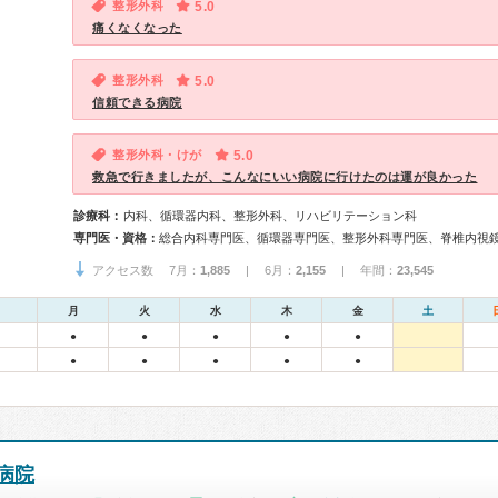
整形外科
5.0
痛くなくなった
整形外科
5.0
信頼できる病院
整形外科・けが
5.0
救急で行きましたが、こんなにいい病院に行けたのは運が良かった
診療科：
内科、循環器内科、整形外科、リハビリテーション科
専門医・資格：
アクセス数 7月：
1,885
| 6月：
2,155
| 年間：
23,545
月
火
水
木
金
土
●
●
●
●
●
●
●
●
●
●
病院