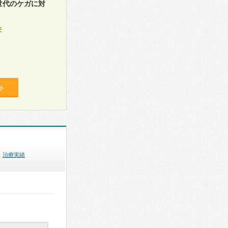
世代のケガに対
件
ト
治療実績