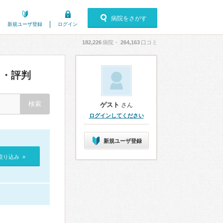
病院をさがす
新規ユーザ登録
ログイン
182,226
病院・
264,163
口コミ
・評判
ゲスト
さん
ログインしてください
新規ユーザ登録
絞り込み »