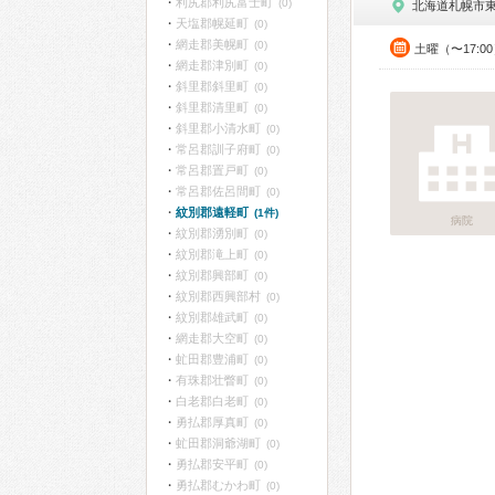
利尻郡利尻富士町
(0)
北海道札幌市
天塩郡幌延町
(0)
網走郡美幌町
(0)
土曜（〜17:0
網走郡津別町
(0)
斜里郡斜里町
(0)
斜里郡清里町
(0)
斜里郡小清水町
(0)
常呂郡訓子府町
(0)
常呂郡置戸町
(0)
常呂郡佐呂間町
(0)
紋別郡遠軽町
(1件)
病院
紋別郡湧別町
(0)
紋別郡滝上町
(0)
紋別郡興部町
(0)
紋別郡西興部村
(0)
紋別郡雄武町
(0)
網走郡大空町
(0)
虻田郡豊浦町
(0)
有珠郡壮瞥町
(0)
白老郡白老町
(0)
勇払郡厚真町
(0)
虻田郡洞爺湖町
(0)
勇払郡安平町
(0)
勇払郡むかわ町
(0)