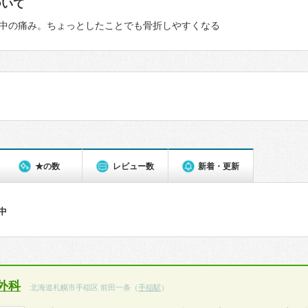
ついて
中の痛み。ちょっとしたことでも骨折しやすくなる
★の数
レビュー数
新着・更新
件中
外科
北海道札幌市手稲区 前田一条（
手稲駅
）