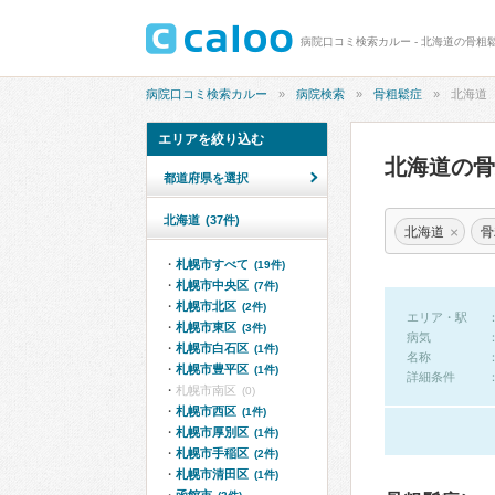
病院口コミ検索カルー - 北海道の骨粗
病院口コミ検索カルー
病院検索
骨粗鬆症
北海道
エリアを絞り込む
北海道の
都道府県を選択
北海道
(37件)
×
北海道
骨
札幌市すべて
(19件)
札幌市中央区
(7件)
札幌市北区
(2件)
エリア・駅
札幌市東区
(3件)
病気
札幌市白石区
(1件)
名称
札幌市豊平区
(1件)
詳細条件
札幌市南区
(0)
札幌市西区
(1件)
札幌市厚別区
(1件)
札幌市手稲区
(2件)
札幌市清田区
(1件)