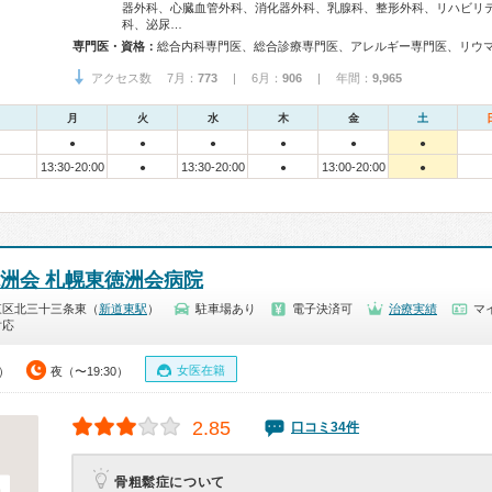
器外科、心臓血管外科、消化器外科、乳腺科、整形外科、リハビリ
科、泌尿…
専門医・資格：
アクセス数 7月：
773
| 6月：
906
| 年間：
9,965
月
火
水
木
金
土
●
●
●
●
●
●
13:30-20:00
13:30-20:00
13:00-20:00
●
●
●
徳洲会 札幌東徳洲会病院
東区北三十三条東（
新道東駅
）
駐車場あり
電子決済可
治療実績
マ
対応
女医在籍
0）
夜（〜19:30）
2.85
口コミ34件
骨粗鬆症について