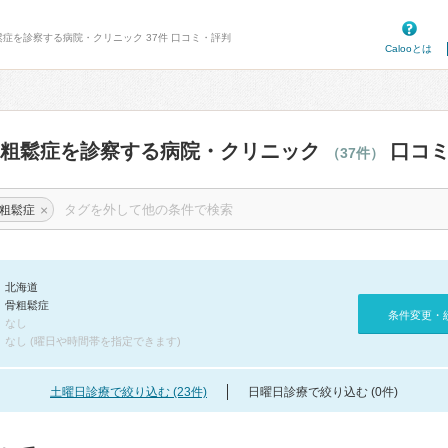
鬆症を診察する病院・クリニック 37件 口コミ・評判
Calooとは
骨粗鬆症を診察する病院・クリニック
口コミ
（37件）
×
粗鬆症
北海道
骨粗鬆症
条件変更・
なし
なし (曜日や時間帯を指定できます)
土曜日診療で絞り込む (23件)
日曜日診療で絞り込む (0件)