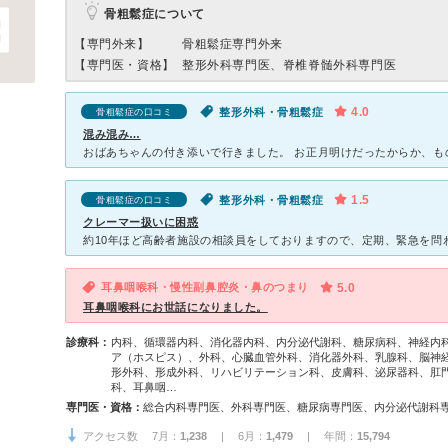
骨粗鬆症について
【専門外来】
骨粗鬆症専門外来
【専門医・資格】
整形外科専門医、脊椎脊髄外科専門医
4.0
整形外科・骨粗鬆症
骨粗鬆症の口コミ
混み混み…
1.5
整形外科・骨粗鬆症
骨粗鬆症の口コミ
クレーマー扱いに困惑
耳鼻咽喉科・慢性副鼻腔炎・鼻のつまり
5.0
耳鼻咽喉科にお世話になりました。
診療科：
内科、循環器内科、消化器内科、内分泌代謝科、糖尿病科、神経内
ア（ホスピス）、外科、心臓血管外科、消化器外科、乳腺科、脳神
形外科、形成外科、リハビリテーション科、皮膚科、泌尿器科、肛
科、耳鼻咽…
専門医・資格：
アクセス数 7月：
1,238
| 6月：
1,479
| 年間：
15,794