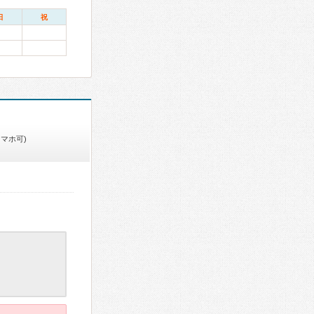
日
祝
スマホ可)