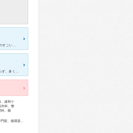
おばあちゃんの付き添いで行きました。 お正月明けだったからか、ものすごい混んでて、コロナで慎重になっている私にとっては不快な時間でした。特に一つ席を空けるような張り紙などもないので、ソーシャルディス
約10年ほど高齢者施設の相談員をしておりますので、定期、緊急を問わず、多くの時間を入居者の通院に費やしています。 どこの病院も患者さんで混み合っていますが、互いに思いやりを持って気遣い合い、診察
科、緩和ケ
経外科、整
門科、眼
総合内科専門医、外科専門医、糖尿病専門医、内分泌代謝科専門医、循環器専門医、心臓血管外科専門医、消化器病専門医、消化器外科専門医、肝臓専門医、大腸肛門病専門医、消化器内視鏡専門医、泌尿器科専門医、脳血管内治療専門医、神経内科専門医、脳神経外科専門医、頭痛専門医、てんかん専門医、整形外科専門医、手外科専門医、脊椎内視鏡下手術技術認定医、脊椎脊髄外科専門医、形成外科専門医、熱傷専門医、皮膚科専門医、眼科専門医、耳鼻咽喉科専門医、産婦人科専門医、婦人科腫瘍専門医、乳腺専門医、産科婦人科腹腔鏡技術認定医、女性ヘルスケア専門医、周産期(新生児)専門医、小児科専門医、小児神経専門医、認知症専門医、麻酔科専門医、超音波専門医、病理専門医、口腔外科専門医、小児歯科専門医、放射線科専門医、臨床遺伝専門医、救急科専門医、がん薬物療法専門医、がん治療認定医