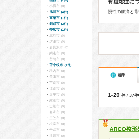
函館市
(2件)
骨粗鬆症に
小樽市
(0)
慢性の腰痛と背
旭川市
(4件)
室蘭市
(1件)
釧路市
(3件)
帯広市
(1件)
北見市
(0)
夕張市
(0)
岩見沢市
(0)
網走市
(0)
留萌市
(0)
苫小牧市
(1件)
稚内市
(0)
標準
美唄市
(0)
芦別市
(0)
江別市
(0)
1-20
赤平市
(0)
件 / 37
紋別市
(0)
士別市
(0)
名寄市
(0)
三笠市
(0)
根室市
(0)
ARCO整形
千歳市
(0)
滝川市
(0)