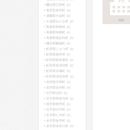
爾志郡乙部町
(0)
奥尻郡奥尻町
(0)
瀬棚郡今金町
(0)
病院
久遠郡せたな町
(0)
島牧郡島牧村
(0)
寿都郡寿都町
(0)
寿都郡黒松内町
(0)
磯谷郡蘭越町
(0)
虻田郡ニセコ町
(0)
虻田郡真狩村
(0)
虻田郡留寿都村
(0)
虻田郡喜茂別町
(0)
虻田郡京極町
(0)
虻田郡倶知安町
(0)
岩内郡共和町
(0)
岩内郡岩内町
(0)
古宇郡泊村
(0)
古宇郡神恵内村
(0)
積丹郡積丹町
(0)
古平郡古平町
(0)
余市郡仁木町
(0)
余市郡余市町
(0)
余市郡赤井川村
(0)