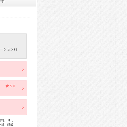
可)
ーション科
・不安
5.0
病科、リウ
外科、呼吸