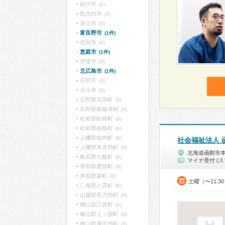
砂川市
(0)
歌志内市
(0)
深川市
(0)
富良野市
(1件)
登別市
(0)
恵庭市
(1件)
伊達市
(0)
北広島市
(1件)
石狩市
(0)
北斗市
(0)
石狩郡当別町
(0)
石狩郡新篠津村
(0)
松前郡松前町
(0)
松前郡福島町
(0)
上磯郡知内町
(0)
社会福祉法人 
上磯郡木古内町
(0)
北海道函館市
亀田郡七飯町
(0)
マイナ受付 (ス
茅部郡鹿部町
(0)
茅部郡森町
(0)
土曜（〜11:3
二海郡八雲町
(0)
山越郡長万部町
(0)
檜山郡江差町
(0)
檜山郡上ノ国町
(0)
檜山郡厚沢部町
(0)