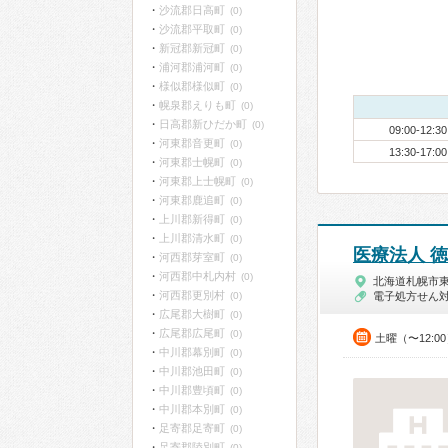
沙流郡日高町
(0)
沙流郡平取町
(0)
新冠郡新冠町
(0)
浦河郡浦河町
(0)
様似郡様似町
(0)
幌泉郡えりも町
(0)
日高郡新ひだか町
(0)
09:00-12:30
河東郡音更町
(0)
13:30-17:00
河東郡士幌町
(0)
河東郡上士幌町
(0)
河東郡鹿追町
(0)
上川郡新得町
(0)
上川郡清水町
(0)
医療法人 
河西郡芽室町
(0)
河西郡中札内村
(0)
北海道札幌市
河西郡更別村
(0)
電子処方せん
広尾郡大樹町
(0)
広尾郡広尾町
(0)
土曜（〜12:0
中川郡幕別町
(0)
中川郡池田町
(0)
中川郡豊頃町
(0)
中川郡本別町
(0)
足寄郡足寄町
(0)
足寄郡陸別町
(0)