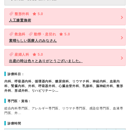
整形外科
5.0
人工膝置換術
救急科
動悸・息切れ
5.0
素晴らしい医療人のみなさん
産婦人科
5.0
出産の時は色々とありがとうございました。
診療科目：
内科、呼吸器内科、循環器内科、糖尿病科、リウマチ科、神経内科、血液内
科、腎臓内科、外科、呼吸器外科、心臓血管外科、乳腺科、脳神経外科、整形
外科、形成外科、リハビリテーシ…
専門医・資格：
総合内科専門医、アレルギー専門医、リウマチ専門医、感染症専門医、血液専
門医、外…
診療時間