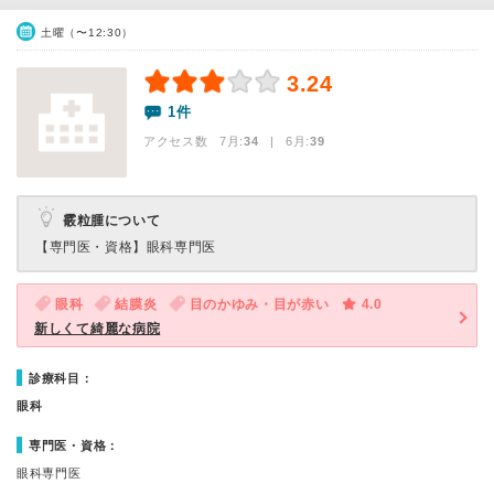
土曜（〜12:30）
3.24
1件
アクセス数 7月:
34
| 6月:
39
霰粒腫について
【専門医・資格】
眼科専門医
眼科
結膜炎
目のかゆみ・目が赤い
4.0
新しくて綺麗な病院
診療科目：
眼科
専門医・資格：
眼科専門医