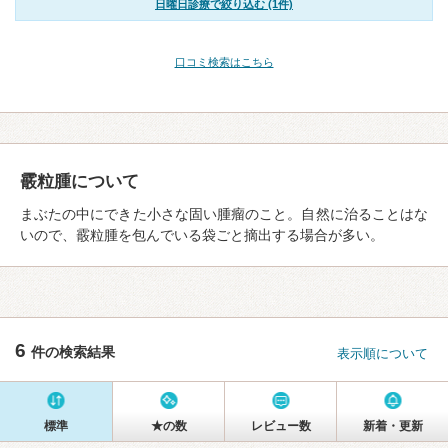
日曜日診療で絞り込む (1件)
口コミ検索はこちら
霰粒腫について
まぶたの中にできた小さな固い腫瘤のこと。自然に治ることはな
いので、霰粒腫を包んでいる袋ごと摘出する場合が多い。
6
件の検索結果
表示順について
標準
★の数
レビュー数
新着・更新