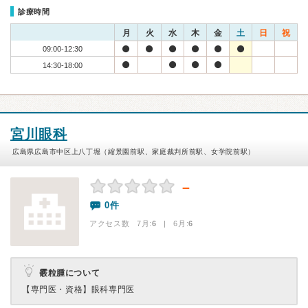
診療時間
月
火
水
木
金
土
日
祝
09:00-12:30
14:30-18:00
宮川眼科
広島県広島市中区上八丁堀（縮景園前駅、家庭裁判所前駅、女学院前駅）
－
0件
アクセス数 7月:
6
| 6月:
6
霰粒腫について
【専門医・資格】
眼科専門医