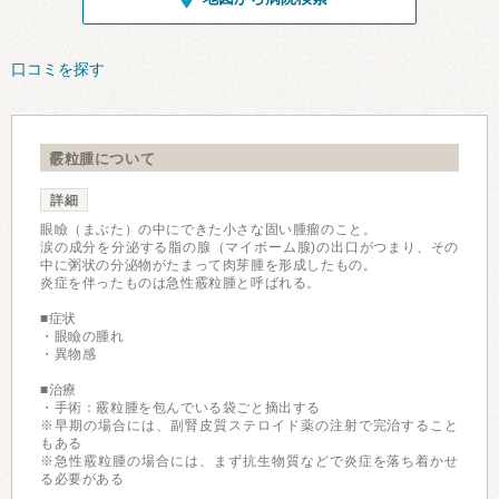
口コミを探す
霰粒腫について
詳細
眼瞼（まぶた）の中にできた小さな固い腫瘤のこと。
涙の成分を分泌する脂の腺（マイボーム腺)の出口がつまり、その
中に粥状の分泌物がたまって肉芽腫を形成したもの。
炎症を伴ったものは急性霰粒腫と呼ばれる。
■症状
・眼瞼の腫れ
・異物感
■治療
・手術：霰粒腫を包んでいる袋ごと摘出する
※早期の場合には、副腎皮質ステロイド薬の注射で完治すること
もある
※急性霰粒腫の場合には、まず抗生物質などで炎症を落ち着かせ
る必要がある