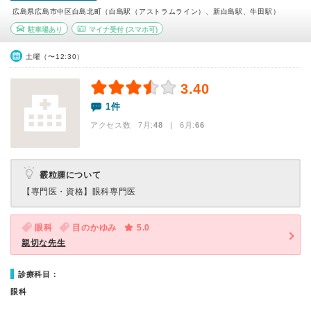
広島県広島市中区白島北町（白島駅（アストラムライン）、新白島駅、牛田駅）
駐車場あり
マイナ受付
(スマホ可)
土曜（〜12:30）
3.40
1件
アクセス数 7月:
48
| 6月:
66
霰粒腫について
【専門医・資格】
眼科専門医
眼科
目のかゆみ
5.0
親切な先生
診療科目：
眼科