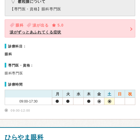
霰粒腫について
【専門医・資格】
眼科専門医
眼科
涙が出る
5.0
涙がずっとあふれてくる症状
診療科目：
眼科
専門医・資格：
眼科専門医
診療時間
月
火
水
木
金
土
日
祝
09:00-17:30
09:00-12:00
ひらやま眼科