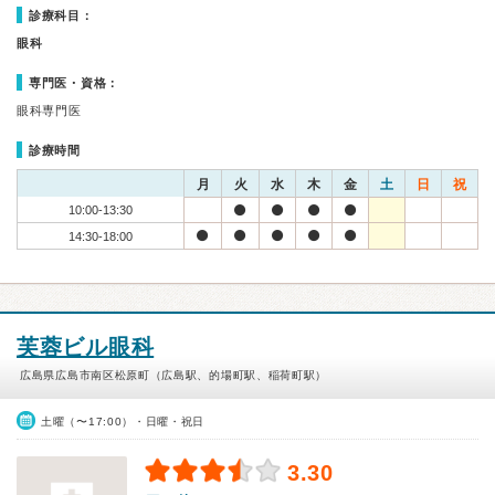
診療科目：
眼科
専門医・資格：
眼科専門医
診療時間
月
火
水
木
金
土
日
祝
10:00-13:30
14:30-18:00
芙蓉ビル眼科
広島県広島市南区松原町（広島駅、的場町駅、稲荷町駅）
土曜（〜17:00）・日曜・祝日
3.30