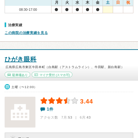
月
火
水
木
金
土
日
祝
08:30-17:00
治療実績
この病院の治療実績を見る
ひがき眼科
広島県広島市東区牛田本町（白島駅（アストラムライン）、牛田駅、新白島駅）
駐車場あり
マイナ受付
(スマホ可)
土曜（〜12:00）
3.44
1件
アクセス数 7月:
53
| 6月:
43