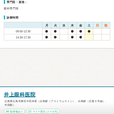
専門医・資格：
眼科専門医
診療時間
月
火
水
木
金
土
日
祝
09:00-12:30
14:30-17:30
井上眼科医院
広島県広島市東区牛田本町（白島駅（アストラムライン）、白島駅（広電９号線）、
牛田駅）
駐車場あり
マイナ受付
(スマホ可)