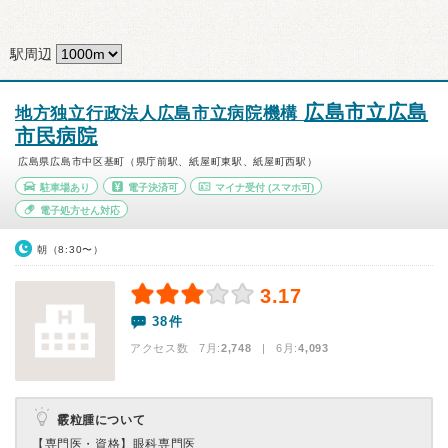
駅周辺
広島市立広島
地方独立行政法人広島市立病院機構
市民病院
広島県広島市中区基町（県庁前駅、紙屋町東駅、紙屋町西駅）
駐車場あり
電子決済可
マイナ受付
(スマホ可)
電子処方せん対応
朝（8:30〜）
3.17
38件
アクセス数 7月:
2,748
| 6月:
4,093
霰粒腫について
【専門医・資格】
眼科専門医