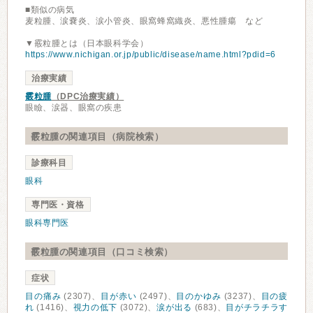
■類似の病気
麦粒腫、涙嚢炎、涙小管炎、眼窩蜂窩織炎、悪性腫瘍 など
▼霰粒腫とは（日本眼科学会）
https://www.nichigan.or.jp/public/disease/name.html?pdid=6
治療実績
霰粒腫
（DPC治療実績）
眼瞼、涙器、眼窩の疾患
霰粒腫の関連項目（病院検索）
診療科目
眼科
専門医・資格
眼科専門医
霰粒腫の関連項目（口コミ検索）
症状
目の痛み
(2307)、
目が赤い
(2497)、
目のかゆみ
(3237)、
目の疲
れ
(1416)、
視力の低下
(3072)、
涙が出る
(683)、
目がチラチラす