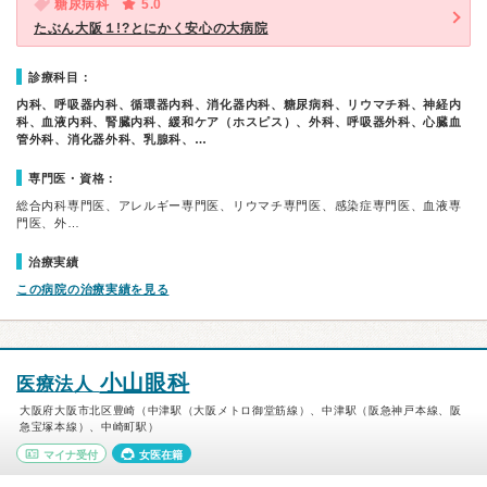
糖尿病科
5.0
たぶん大阪１!?とにかく安心の大病院
診療科目：
内科、呼吸器内科、循環器内科、消化器内科、糖尿病科、リウマチ科、神経内
科、血液内科、腎臓内科、緩和ケア（ホスピス）、外科、呼吸器外科、心臓血
管外科、消化器外科、乳腺科、…
専門医・資格：
総合内科専門医、アレルギー専門医、リウマチ専門医、感染症専門医、血液専
門医、外…
治療実績
この病院の治療実績を見る
小山眼科
医療法人
大阪府大阪市北区豊崎（中津駅（大阪メトロ御堂筋線）、中津駅（阪急神戸本線、阪
急宝塚本線）、中崎町駅）
マイナ受付
女医在籍