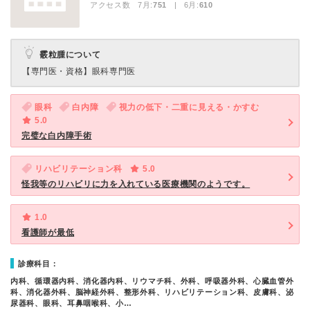
アクセス数 7月:
751
| 6月:
610
霰粒腫について
【専門医・資格】
眼科専門医
眼科
白内障
視力の低下・二重に見える・かすむ
5.0
完璧な白内障手術
リハビリテーション科
5.0
怪我等のリハビリに力を入れている医療機関のようです。
1.0
看護師が最低
診療科目：
内科、循環器内科、消化器内科、リウマチ科、外科、呼吸器外科、心臓血管外
科、消化器外科、脳神経外科、整形外科、リハビリテーション科、皮膚科、泌
尿器科、眼科、耳鼻咽喉科、小…