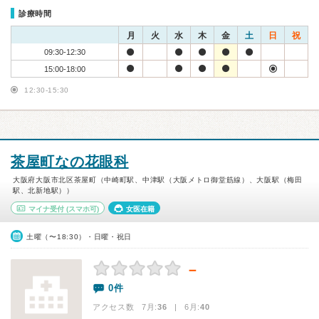
診療時間
月
火
水
木
金
土
日
祝
09:30-12:30
15:00-18:00
12:30-15:30
茶屋町なの花眼科
大阪府大阪市北区茶屋町（中崎町駅、中津駅（大阪メトロ御堂筋線）、大阪駅（梅田
駅、北新地駅））
マイナ受付
(スマホ可)
女医在籍
土曜（〜18:30）・日曜・祝日
－
0件
アクセス数 7月:
36
| 6月:
40