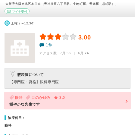
大阪府大阪市北区本庄東（天神橋筋六丁目駅、中崎町駅、天満駅（扇町駅））
マイナ受付
土曜（〜12:30）
3.00
1件
アクセス数 7月:
56
| 6月:
74
霰粒腫について
【専門医・資格】
眼科専門医
眼科
目のかゆみ
3.0
穏やかな先生です
診療科目：
眼科