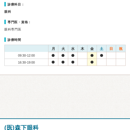
診療科目：
眼科
専門医・資格：
眼科専門医
診療時間
月
火
水
木
金
土
日
祝
09:30-12:00
16:30-19:00
(医)森下眼科