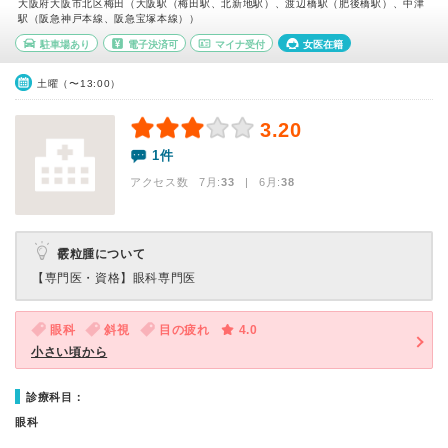
大阪府大阪市北区梅田（大阪駅（梅田駅、北新地駅）、渡辺橋駅（肥後橋駅）、中津
駅（阪急神戸本線、阪急宝塚本線））
駐車場あり
電子決済可
マイナ受付
女医在籍
土曜（〜13:00）
3.20
1件
アクセス数 7月:
33
| 6月:
38
霰粒腫について
【専門医・資格】
眼科専門医
眼科
斜視
目の疲れ
4.0
小さい頃から
診療科目：
眼科