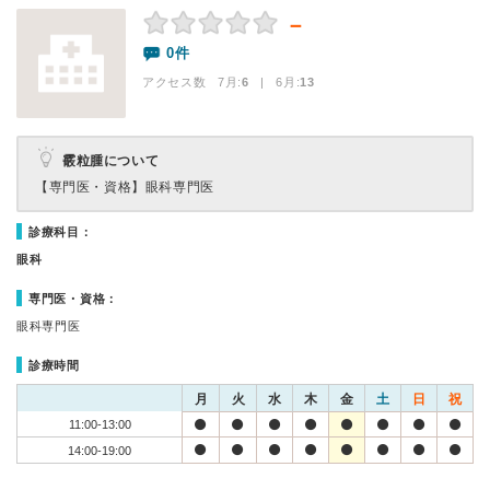
－
0件
アクセス数 7月:
6
| 6月:
13
霰粒腫について
【専門医・資格】
眼科専門医
診療科目：
眼科
専門医・資格：
眼科専門医
診療時間
月
火
水
木
金
土
日
祝
11:00-13:00
14:00-19:00