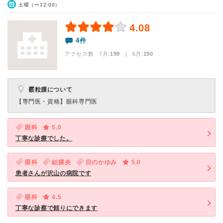
土曜（〜12:00）
4.08
4件
アクセス数 7月:
199
| 6月:
190
霰粒腫について
【専門医・資格】
眼科専門医
眼科
5.0
丁寧な診療でした。
眼科
結膜炎
目のかゆみ
5.0
患者さんが沢山の病院です
眼科
4.5
丁寧な診察で頼りにできます