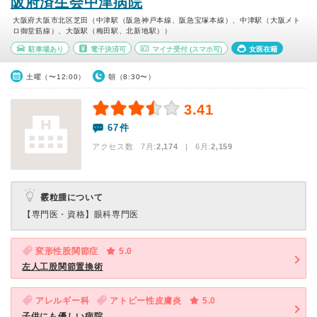
阪府済生会中津病院
大阪府大阪市北区芝田（中津駅（阪急神戸本線、阪急宝塚本線）、中津駅（大阪メト
ロ御堂筋線）、大阪駅（梅田駅、北新地駅））
駐車場あり
電子決済可
マイナ受付
(スマホ可)
女医在籍
土曜（〜12:00）
朝（8:30〜）
3.41
67件
アクセス数 7月:
2,174
| 6月:
2,159
霰粒腫について
【専門医・資格】
眼科専門医
変形性股関節症
5.0
左人工股関節置換術
アレルギー科
アトピー性皮膚炎
5.0
子供にも優しい病院