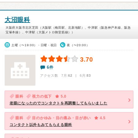
大沼眼科
大阪府大阪市北区芝田（大阪駅（梅田駅、北新地駅）、中津駅（阪急神戸本線、阪急
宝塚本線）、中津駅（大阪メトロ御堂筋線））
土曜（〜19:00）・日曜・祝日
夜（〜20:00）
3.70
6件
アクセス数 7月:
62
| 6月:
83
眼科
視力の低下
5.0
老眼になったのでコンタクトを再調整してもらいました
眼科
目のかゆみ・目の痛み・目が赤い
4.5
コンタクト以外もみてもらえる眼科