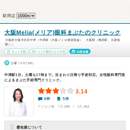
駅周辺
大阪Melia(メリア)眼科まぶたのクリニック
大阪府大阪市北区中津（中津駅（大阪メトロ御堂筋線）、大阪駅（梅田駅、北新地
駅））
ネット予約
マイナ受付
(スマホ可)
女医在籍
土曜（〜17:00）
中津駅1分。土曜も17時まで。目まわり日帰り手術対応。女性眼科専門医
によるまぶた手術専門クリニック。
3.14
0件
5件
アクセス数 7月:
289
| 6月:
292
霰粒腫について