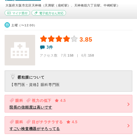
大阪府大阪市北区天神橋（天満駅（扇町駅）、天神橋筋六丁目駅、中崎町駅）
マイナ受付
電子処方せん対応
土曜（〜12:00）
3.85
3件
アクセス数 7月:
158
| 6月:
158
霰粒腫について
【専門医・資格】
眼科専門医
眼科
視力の低下
4.5
院長の信頼度は高いです
眼科
目がチラチラする
4.5
すごい検査機器がそろってる