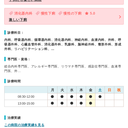
消化器内科
慢性下痢
慢性の下痢
5.0
激しい下痢
診療科目：
内科、呼吸器内科、循環器内科、消化器内科、神経内科、血液内科、外科、呼
吸器外科、心臓血管外科、消化器外科、乳腺科、脳神経外科、整形外科、形成
外科、リハビリテーション科、…
専門医・資格：
総合内科専門医、アレルギー専門医、リウマチ専門医、感染症専門医、血液専
門医、外…
診療時間
月
火
水
木
金
土
日
祝
08:30-12:00
13:00-15:00
治療実績
この病院の治療実績を見る