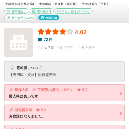
大阪府大阪市北区扇町（中崎町駅、天満駅（扇町駅）、天神橋筋六丁目駅）
駐車場あり
電子決済可
マイナ受付
(スマホ可)
電子処方せん対応
女医在籍
4.02
72件
アクセス数 7月:
3,393
| 6月:
4,539
霰粒腫について
【専門医・資格】
眼科専門医
産婦人科
下腹部の痛み（女性）
5.0
婦人科は良いです
消化器外科
5.0
お世話になりました。