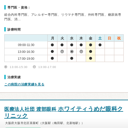
専門医・資格：
総合内科専門医、アレルギー専門医、リウマチ専門医、外科専門医、糖尿病専
門医、消…
診療時間
月
火
水
木
金
土
日
祝
09:00-11:30
13:00-16:30
17:00-19:00
13:00-15:30
13:00-17:00
治療実績
この病院の治療実績を見る
ホワイティうめだ眼科ク
医療法人社団 渡部眼科
リニック
大阪府大阪市北区茶屋町（大阪駅（梅田駅、北新地駅））