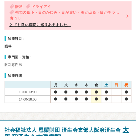
眼科
ドライアイ
視力の低下・目のかゆみ・目が赤い・涙が出る・目がチラチラする
5.0
とても良い病院に巡りあえました。
診療科目：
眼科
専門医・資格：
眼科専門医
診療時間
月
火
水
木
金
土
日
祝
10:00-13:00
14:00-18:00
大
社会福祉法人 恩賜財団 済生会支部大阪府済生会