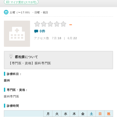
マイナ受付
(スマホ可)
土曜（〜17:00）・日曜・祝日
－
0件
アクセス数 7月:
18
| 6月:
22
霰粒腫について
【専門医・資格】
眼科専門医
診療科目：
眼科
専門医・資格：
眼科専門医
診療時間
月
火
水
木
金
土
日
祝