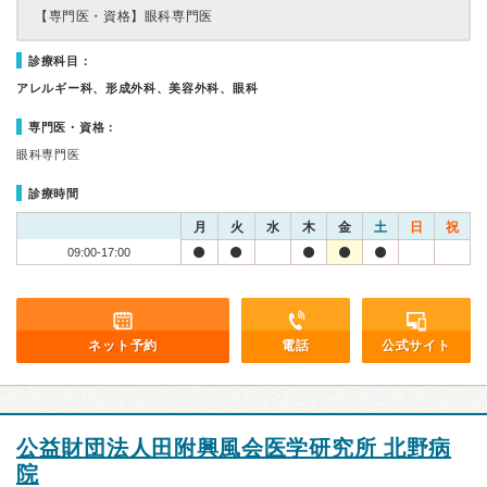
【専門医・資格】
眼科専門医
診療科目：
アレルギー科、形成外科、美容外科、眼科
専門医・資格：
眼科専門医
診療時間
月
火
水
木
金
土
日
祝
09:00-17:00
ネット予約
電話
公式サイト
公益財団法人田附興風会医学研究所 北野病
院