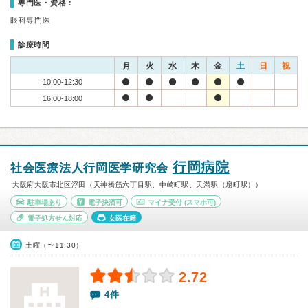
専門医・資格：
眼科専門医
診療時間
月
火
水
木
金
土
日
祝
10:00-12:30
16:00-18:00
行岡病院
社会医療法人行岡医学研究会
大阪府大阪市北区浮田（天神橋筋六丁目駅、中崎町駅、天満駅（扇町駅））
駐車場あり
電子決済可
マイナ受付
(スマホ可)
電子処方せん対応
女医在籍
土曜（〜11:30）
2.72
4件