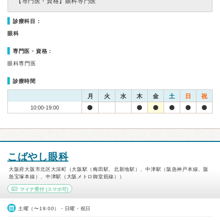
【専門医・資格】
眼科専門医
診療科目：
眼科
専門医・資格：
眼科専門医
診療時間
月
火
水
木
金
土
日
祝
10:00-19:00
こばやし眼科
大阪府大阪市北区大深町（大阪駅（梅田駅、北新地駅）、中津駅（阪急神戸本線、阪
急宝塚本線）、中津駅（大阪メトロ御堂筋線））
マイナ受付
(スマホ可)
土曜（〜19:00）・日曜・祝日