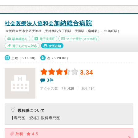
加納総合病院
社会医療法人協和会
大阪府大阪市北区天神橋（天神橋筋六丁目駅、天満駅（扇町駅）、中崎町駅）
駐車場あり
電子決済可
マイナ受付
(スマホ可)
電子処方せん対応
女医在籍
土曜（〜16:30）
夜（〜20:00）
3.34
3件
アクセス数 7月:
428
| 6月:
494
霰粒腫について
【専門医・資格】
眼科専門医
外科
4.5