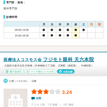
専門医・資格：
眼科専門医
診療時間
月
火
水
木
金
土
日
祝
09:00-13:00
15:00-18:30
フジモト眼科 天六本院
医療法人コスモス会
大阪府大阪市北区天神橋（天神橋筋六丁目駅、天満駅（扇町駅）、中崎町駅）
電子決済可
マイナ受付
(スマホ可)
女医在籍
土曜（〜12:30）・日曜
3.24
8件
アクセス数 7月:
502
| 6月:
502