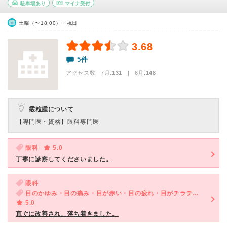
駐車場あり
マイナ受付
土曜（〜18:00）・祝日
3.68
5件
アクセス数 7月:
131
| 6月:
148
霰粒腫について
【専門医・資格】
眼科専門医
眼科
5.0
丁寧に診察してくださいました。
眼科
目のかゆみ・目の痛み・目が赤い・目の疲れ・目がチラチラする
5.0
直ぐに改善され、落ち着きました。