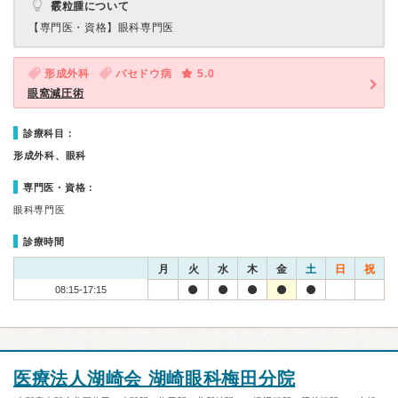
霰粒腫について
【専門医・資格】
眼科専門医
形成外科
バセドウ病
5.0
眼窩減圧術
診療科目：
形成外科、眼科
専門医・資格：
眼科専門医
診療時間
月
火
水
木
金
土
日
祝
08:15-17:15
医療法人湖崎会 湖崎眼科梅田分院