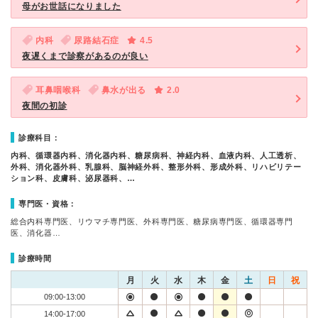
母がお世話になりました
内科
尿路結石症
4.5
夜遅くまで診察があるのが良い
耳鼻咽喉科
鼻水が出る
2.0
夜間の初診
診療科目：
内科、循環器内科、消化器内科、糖尿病科、神経内科、血液内科、人工透析、
外科、消化器外科、乳腺科、脳神経外科、整形外科、形成外科、リハビリテー
ション科、皮膚科、泌尿器科、…
専門医・資格：
総合内科専門医、リウマチ専門医、外科専門医、糖尿病専門医、循環器専門
医、消化器…
診療時間
月
火
水
木
金
土
日
祝
09:00-13:00
14:00-17:00