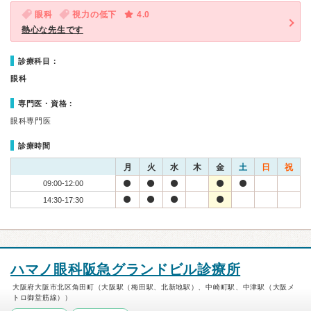
眼科
視力の低下
4.0
熱心な先生です
診療科目：
眼科
専門医・資格：
眼科専門医
診療時間
月
火
水
木
金
土
日
祝
09:00-12:00
14:30-17:30
ハマノ眼科阪急グランドビル診療所
大阪府大阪市北区角田町（大阪駅（梅田駅、北新地駅）、中崎町駅、中津駅（大阪メ
トロ御堂筋線））