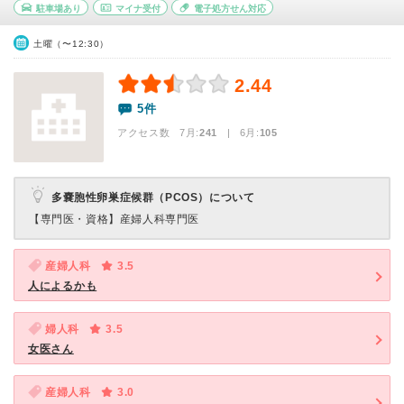
駐車場あり
マイナ受付
電子処方せん対応
土曜（〜12:30）
2.44
5件
アクセス数 7月:
241
| 6月:
105
多嚢胞性卵巣症候群（PCOS）について
【専門医・資格】
産婦人科専門医
産婦人科
3.5
人によるかも
婦人科
3.5
女医さん
産婦人科
3.0