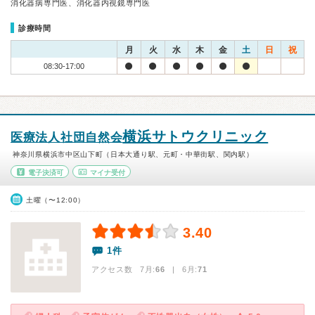
消化器病専門医、消化器内視鏡専門医
診療時間
月
火
水
木
金
土
日
祝
08:30-17:00
横浜サトウクリニック
医療法人社団自然会
神奈川県横浜市中区山下町（日本大通り駅、元町・中華街駅、関内駅）
電子決済可
マイナ受付
土曜（〜12:00）
3.40
1件
アクセス数 7月:
66
| 6月:
71