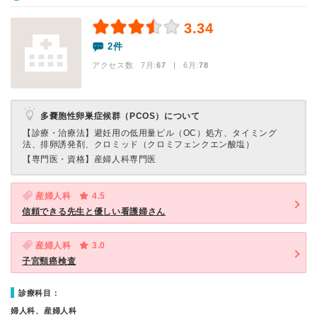
3.34
2件
アクセス数 7月:
67
| 6月:
78
多嚢胞性卵巣症候群（PCOS）について
【診療・治療法】
避妊用の低用量ピル（OC）処方、タイミング
法、排卵誘発剤、クロミッド（クロミフェンクエン酸塩）
【専門医・資格】
産婦人科専門医
産婦人科
4.5
信頼できる先生と優しい看護婦さん
産婦人科
3.0
子宮頸癌検査
診療科目：
婦人科、産婦人科