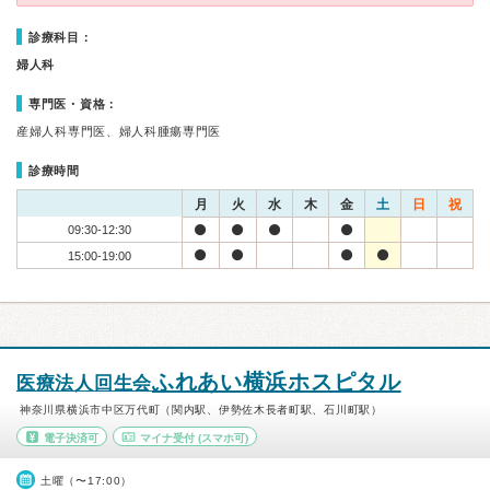
診療科目：
婦人科
専門医・資格：
産婦人科専門医、婦人科腫瘍専門医
診療時間
月
火
水
木
金
土
日
祝
09:30-12:30
15:00-19:00
ふれあい横浜ホスピタル
医療法人回生会
神奈川県横浜市中区万代町（関内駅、伊勢佐木長者町駅、石川町駅）
電子決済可
マイナ受付
(スマホ可)
土曜（〜17:00）