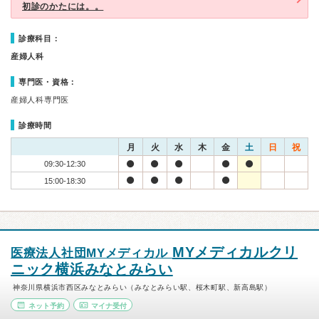
初診のかたには。。
診療科目：
産婦人科
専門医・資格：
産婦人科専門医
診療時間
月
火
水
木
金
土
日
祝
09:30-12:30
15:00-18:30
MYメディカルクリ
医療法人社団MYメディカル
ニック横浜みなとみらい
神奈川県横浜市西区みなとみらい（みなとみらい駅、桜木町駅、新高島駅）
ネット予約
マイナ受付