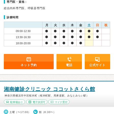
専門医・資格：
総合内科専門医、呼吸器専門医
診療時間
月
火
水
木
金
土
日
祝
09:00-12:30
13:30-16:30
18:00-20:00
ネット予約
電話
公式サイト
湘南健診クリニック ココットさくら館
神奈川県横浜市中区桜木町（桜木町駅、馬車道駅、みなとみらい駅）
駐車場あり
電子決済可
マイナ受付
土曜（〜17:00）
朝（8:30〜）