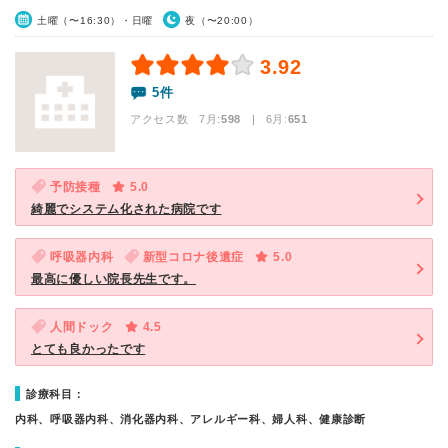
土曜（〜16:30）・日曜
夜（〜20:00）
3.92
5件
アクセス数 7月:
598
| 6月:
651
予防接種
5.0
綺麗でシステム化された病院です
呼吸器内科
新型コロナ後遺症
5.0
最高に優しい院長先生です。
人間ドック
4.5
とても良かったです
診療科目：
内科、呼吸器内科、消化器内科、アレルギー科、婦人科、健康診断