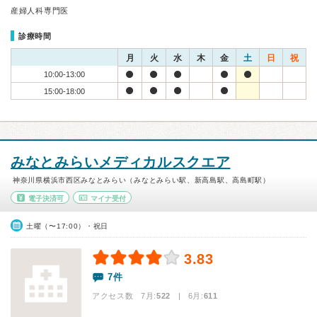
産婦人科専門医
診療時間
月
火
水
木
金
土
日
祝
10:00-13:00
15:00-18:00
みなとみらいメディカルスクエア
神奈川県横浜市西区みなとみらい（みなとみらい駅、新高島駅、高島町駅）
電子決済可
マイナ受付
土曜（〜17:00）・祝日
3.83
7件
アクセス数 7月:
522
| 6月:
611