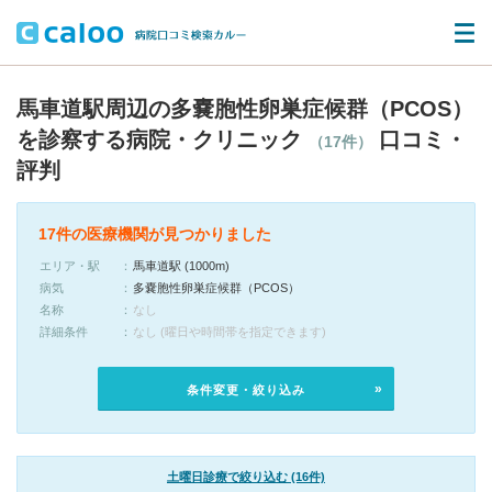
馬車道駅周辺の多嚢胞性卵巣症候群（PCOS）
を診察する病院・クリニック
口コミ・
（17件）
評判
17件の医療機関が見つかりました
エリア・駅
馬車道駅 (1000m)
病気
多嚢胞性卵巣症候群（PCOS）
名称
なし
詳細条件
なし (曜日や時間帯を指定できます)
条件変更・絞り込み
土曜日診療で絞り込む (16件)