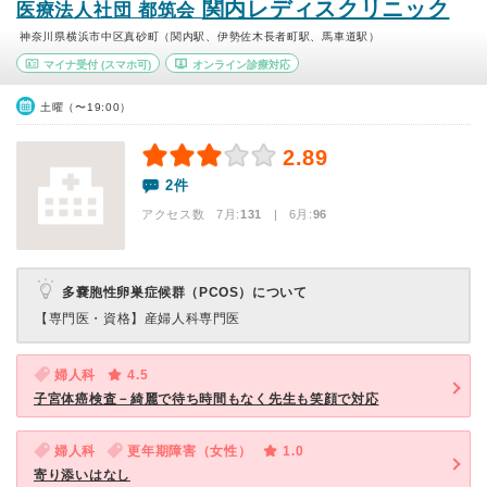
関内レディスクリニック
医療法人社団 都筑会
神奈川県横浜市中区真砂町（関内駅、伊勢佐木長者町駅、馬車道駅）
マイナ受付
(スマホ可)
オンライン診療対応
土曜（〜19:00）
2.89
2件
アクセス数 7月:
131
| 6月:
96
多嚢胞性卵巣症候群（PCOS）について
【専門医・資格】
産婦人科専門医
婦人科
4.5
子宮体癌検査－綺麗で待ち時間もなく先生も笑顔で対応
婦人科
更年期障害（女性）
1.0
寄り添いはなし