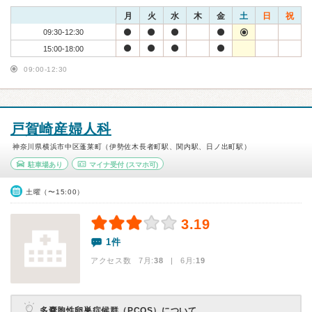
月
火
水
木
金
土
日
祝
09:30-12:30
15:00-18:00
09:00-12:30
戸賀崎産婦人科
神奈川県横浜市中区蓬莱町（伊勢佐木長者町駅、関内駅、日ノ出町駅）
駐車場あり
マイナ受付
(スマホ可)
土曜（〜15:00）
3.19
1件
アクセス数 7月:
38
| 6月:
19
多嚢胞性卵巣症候群（PCOS）について