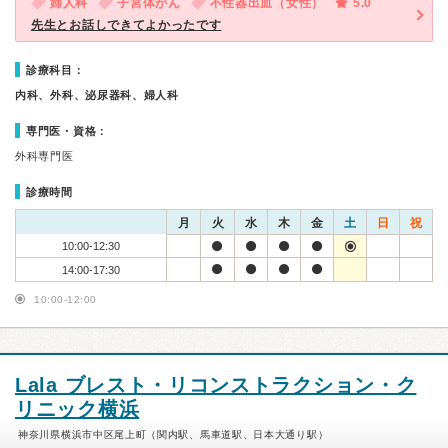
婦人科
子宮体がん
不性器出血（女性）
5.0
先生とお話しできてよかったです
診療科目：
内科、外科、泌尿器科、婦人科
専門医・資格：
外科専門医
診療時間
月
火
水
木
金
土
日
祝
10:00-12:30
14:00-17:30
10:00-12:00
Lala ブレスト・リコンストラクション・ク
リニック横浜
神奈川県横浜市中区尾上町（関内駅、馬車道駅、日本大通り駅）