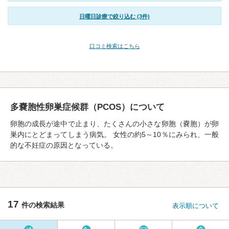
日曜日診療で絞り込む (3件)
口コミ検索はこちら
多嚢胞性卵巣症候群（PCOS）について
卵胞の成⻑が途中で止まり、たくさんの⼩さな卵胞（嚢胞）が卵
巣内にとどまってしまう病気。 女性の約5～10％にみられ、一般
的な不妊症の原因となっている。
17
件の検索結果
表示順について