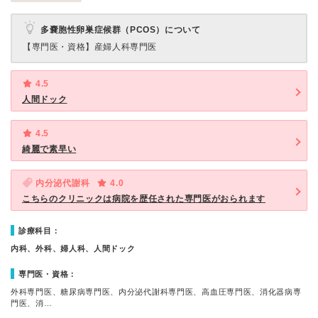
多嚢胞性卵巣症候群（PCOS）について
【専門医・資格】
産婦人科専門医
4.5
人間ドック
4.5
綺麗で素早い
内分泌代謝科
4.0
こちらのクリニックは病院を歴任された専門医がおられます
診療科目：
内科、外科、婦人科、人間ドック
専門医・資格：
外科専門医、糖尿病専門医、内分泌代謝科専門医、高血圧専門医、消化器病専
門医、消…