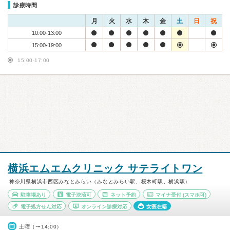
診療時間
月
火
水
木
金
土
日
祝
10:00-13:00
15:00-19:00
15:00-17:00
横浜エムエムクリニック サテライトワン
神奈川県横浜市西区みなとみらい（みなとみらい駅、桜木町駅、横浜駅）
駐車場あり
電子決済可
ネット予約
マイナ受付
(スマホ可)
電子処方せん対応
オンライン診療対応
女医在籍
土曜（〜14:00）