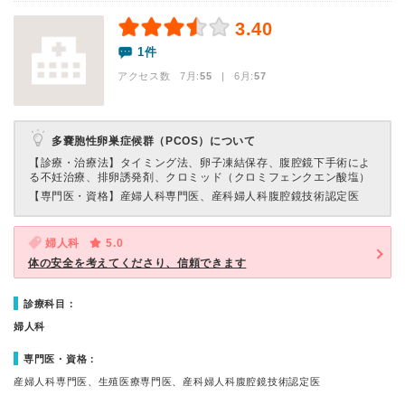
3.40
1件
アクセス数 7月:
55
| 6月:
57
多嚢胞性卵巣症候群（PCOS）について
【診療・治療法】
タイミング法、卵子凍結保存、腹腔鏡下手術によ
る不妊治療、排卵誘発剤、クロミッド（クロミフェンクエン酸塩）
【専門医・資格】
産婦人科専門医、産科婦人科腹腔鏡技術認定医
婦人科
5.0
体の安全を考えてくださり、信頼できます
診療科目：
婦人科
専門医・資格：
産婦人科専門医、生殖医療専門医、産科婦人科腹腔鏡技術認定医