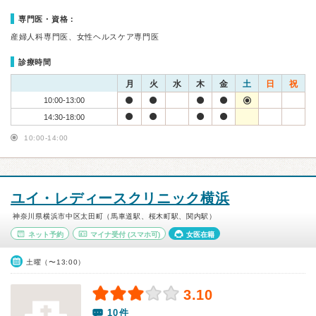
専門医・資格：
産婦人科専門医、女性ヘルスケア専門医
診療時間
月
火
水
木
金
土
日
祝
10:00-13:00
14:30-18:00
10:00-14:00
ユイ・レディースクリニック横浜
神奈川県横浜市中区太田町（馬車道駅、桜木町駅、関内駅）
ネット予約
マイナ受付
(スマホ可)
女医在籍
土曜（〜13:00）
3.10
10件