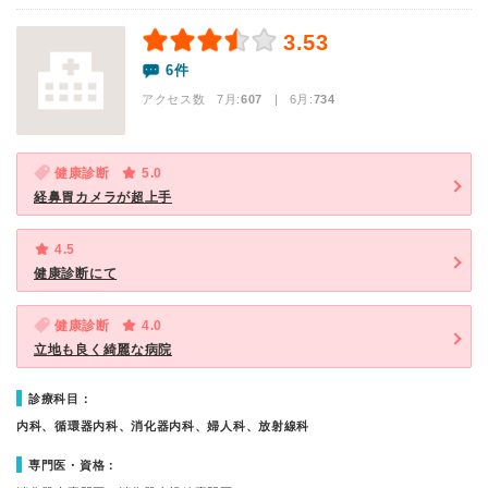
3.53
6件
アクセス数 7月:
607
| 6月:
734
健康診断
5.0
経鼻胃カメラが超上手
4.5
健康診断にて
健康診断
4.0
立地も良く綺麗な病院
診療科目：
内科、循環器内科、消化器内科、婦人科、放射線科
専門医・資格：