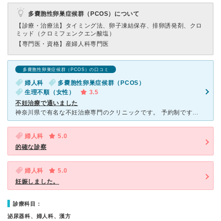
多嚢胞性卵巣症候群（PCOS）について
【診療・治療法】
タイミング法、卵子凍結保存、排卵誘発剤、クロ
ミッド（クロミフェンクエン酸塩）
【専門医・資格】
産婦人科専門医
多嚢胞性卵巣症候群（PCOS）の口コミ
婦人科
多嚢胞性卵巣症候群（PCOS）
生理不順（女性）
3.5
不妊治療で通いました
神奈川県で有名な不妊治療専門のクリニックです。 予約制ですが、当日の先着順なので、オープン時に行列が出来るほど混雑しています。3時間〜4時間の待ち時間は当たり前です。 検査で多嚢胞性卵巣症候群では
婦人科
5.0
的確な診察
婦人科
5.0
妊娠しました。
診療科目：
泌尿器科、婦人科、漢方