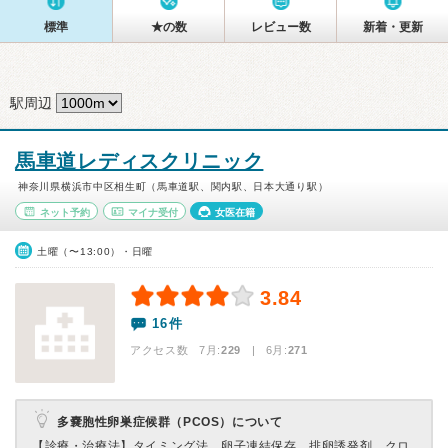
標準
★の数
レビュー数
新着・更新
駅周辺
馬車道レディスクリニック
神奈川県横浜市中区相生町（馬車道駅、関内駅、日本大通り駅）
ネット予約
マイナ受付
女医在籍
土曜（〜13:00）・日曜
3.84
16件
アクセス数 7月:
229
| 6月:
271
多嚢胞性卵巣症候群（PCOS）について
【診療・治療法】
タイミング法、卵子凍結保存、排卵誘発剤、クロ