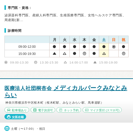
専門医・資格：
泌尿器科専門医、産婦人科専門医、生殖医療専門医、女性ヘルスケア専門医、
周産期(新…
診療時間
月
火
水
木
金
土
日
祝
09:00-12:00
15:00-19:30
09:00-13:30
13:30-15:30
14:00-17:00
15:00-19:00
メディカルパークみなとみ
医療法人社団桐杏会
らい
神奈川県横浜市中区桜木町（桜木町駅、みなとみらい駅、馬車道駅）
駐車場あり
電子決済可
ネット予約
マイナ受付
(スマホ可)
女医在籍
土曜（〜17:00）・祝日