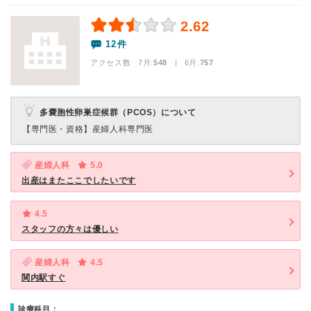
2.62
12件
アクセス数 7月:
548
| 6月:
757
多嚢胞性卵巣症候群（PCOS）について
【専門医・資格】
産婦人科専門医
産婦人科
5.0
出産はまたここでしたいです
4.5
スタッフの方々は優しい
産婦人科
4.5
関内駅すぐ
診療科目：