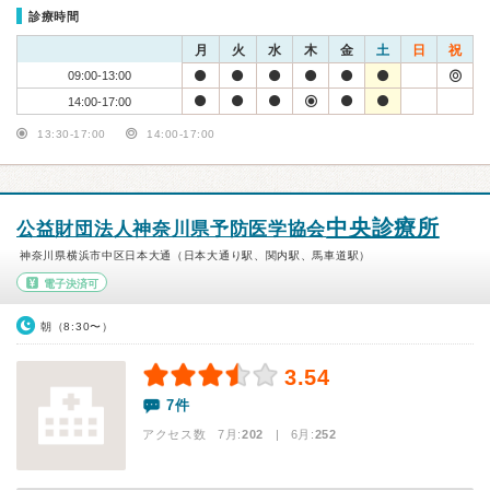
診療時間
月
火
水
木
金
土
日
祝
09:00-13:00
14:00-17:00
13:30-17:00
14:00-17:00
中央診療所
公益財団法人神奈川県予防医学協会
神奈川県横浜市中区日本大通（日本大通り駅、関内駅、馬車道駅）
電子決済可
朝（8:30〜）
3.54
7件
アクセス数 7月:
202
| 6月:
252