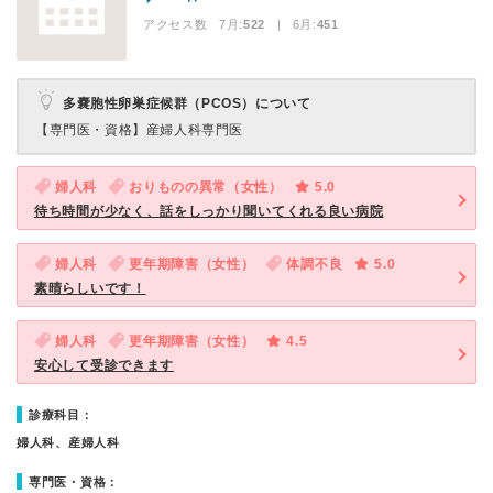
アクセス数 7月:
522
| 6月:
451
多嚢胞性卵巣症候群（PCOS）について
【専門医・資格】
産婦人科専門医
婦人科
おりものの異常（女性）
5.0
待ち時間が少なく、話をしっかり聞いてくれる良い病院
婦人科
更年期障害（女性）
体調不良
5.0
素晴らしいです！
婦人科
更年期障害（女性）
4.5
安心して受診できます
診療科目：
婦人科、産婦人科
専門医・資格：