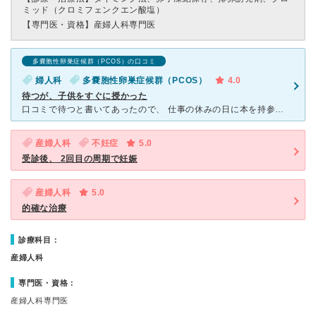
ミッド（クロミフェンクエン酸塩）
【専門医・資格】
産婦人科専門医
多嚢胞性卵巣症候群（PCOS）の口コミ
婦人科
多嚢胞性卵巣症候群（PCOS）
4.0
待つが、子供をすぐに授かった
口コミで待つと書いてあったので、 仕事の休みの日に本を持参して待ちました。 予約制なので、朝イチの予約をとれば、待ち時間は少し短いです。 予約なしの病院より断然いいです。 患者さんは多いで
産婦人科
不妊症
5.0
受診後、 2回目の周期で妊娠
産婦人科
5.0
的確な治療
診療科目：
産婦人科
専門医・資格：
産婦人科専門医