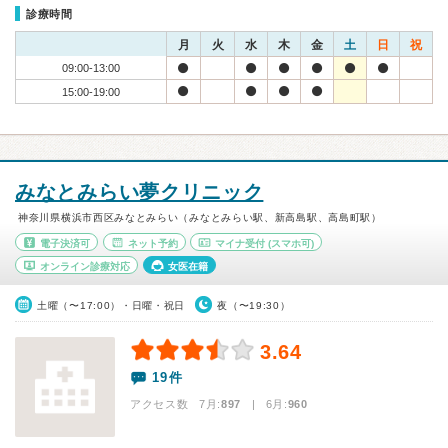
診療時間
月
火
水
木
金
土
日
祝
09:00-13:00
15:00-19:00
みなとみらい夢クリニック
神奈川県横浜市西区みなとみらい（みなとみらい駅、新高島駅、高島町駅）
電子決済可
ネット予約
マイナ受付
(スマホ可)
オンライン診療対応
女医在籍
土曜（〜17:00）・日曜・祝日
夜（〜19:30）
3.64
19件
アクセス数 7月:
897
| 6月:
960