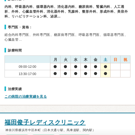
内科、呼吸器内科、循環器内科、消化器内科、糖尿病科、腎臓内科、人工透
析、外科、心臓血管外科、消化器外科、乳腺科、整形外科、形成外科、美容外
科、リハビリテーション科、泌尿…
専門医・資格：
総合内科専門医、外科専門医、糖尿病専門医、呼吸器専門医、循環器専門医、
心臓血管…
診療時間
月
火
水
木
金
土
日
祝
09:00-12:00
13:30-17:00
治療実績
この病院の治療実績を見る
福田俊子レディスクリニック
神奈川県横浜市中区本町（日本大通り駅、馬車道駅、関内駅）