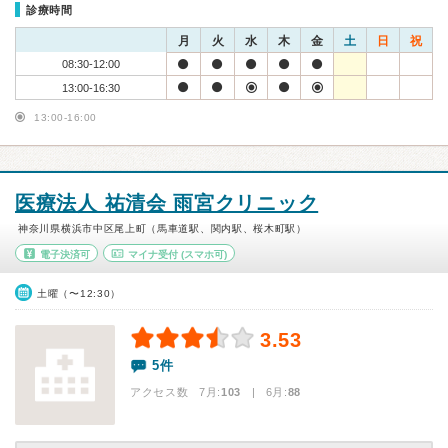
診療時間
月
火
水
木
金
土
日
祝
08:30-12:00
13:00-16:30
13:00-16:00
医療法人 祐清会 雨宮クリニック
神奈川県横浜市中区尾上町（馬車道駅、関内駅、桜木町駅）
電子決済可
マイナ受付
(スマホ可)
土曜（〜12:30）
3.53
5件
アクセス数 7月:
103
| 6月:
88