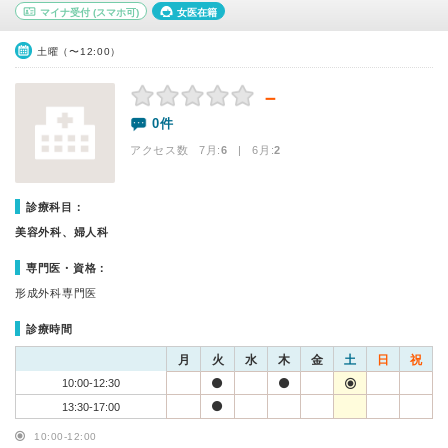
マイナ受付
(スマホ可)
女医在籍
土曜（〜12:00）
－
0件
アクセス数 7月:
6
| 6月:
2
診療科目：
美容外科、婦人科
専門医・資格：
形成外科専門医
診療時間
月
火
水
木
金
土
日
祝
10:00-12:30
13:30-17:00
10:00-12:00