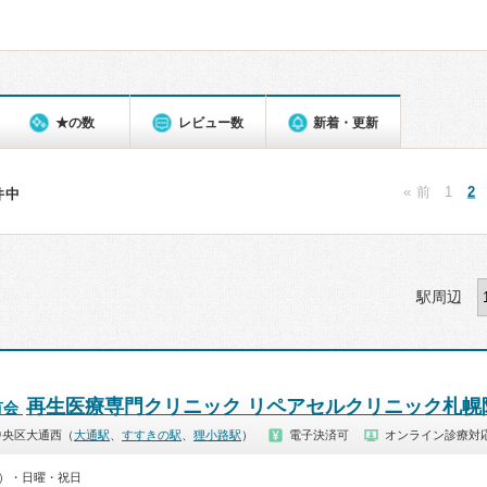
★の数
レビュー数
新着・更新
« 前
1
2
1件中
駅周辺
再生医療専門クリニック リペアセルクリニック札幌
有会
中央区大通西（
大通駅
、
すすきの駅
、
狸小路駅
）
電子決済可
オンライン診療対
00）・日曜・祝日