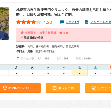
札幌市の再生医療専門クリニック。自分の細胞を活用し蘇ら
療」。日帰り治療可能。完全予約制。
4.20
口コミ1件
アンケート21
整形外科・膝半月板損傷
5.0
半月板損傷の治療
診療科：
内科、脳神経外科、整形外科、美容皮膚科
専門医・資格：
整形外科専門医
アクセス数 7月：
909
| 6月：
901
| 年間：
9,620
月
火
水
木
金
土
●
●
●
●
●
●
0120-706-313
ネット予約
公式サイ