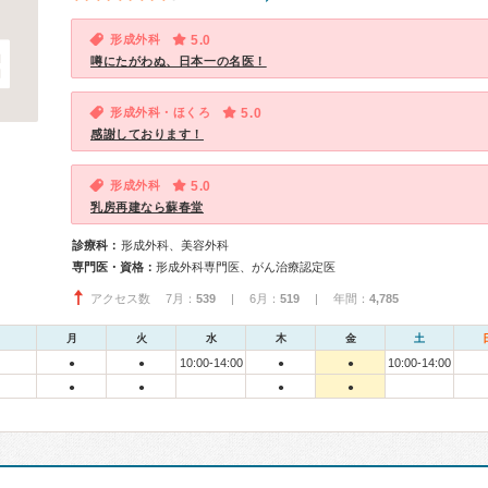
形成外科
5.0
噂にたがわぬ、日本一の名医！
形成外科・ほくろ
5.0
感謝しております！
形成外科
5.0
乳房再建なら蘇春堂
診療科：
形成外科、美容外科
専門医・資格：
形成外科専門医、がん治療認定医
アクセス数 7月：
539
| 6月：
519
| 年間：
4,785
月
火
水
木
金
土
10:00-14:00
10:00-14:00
●
●
●
●
●
●
●
●