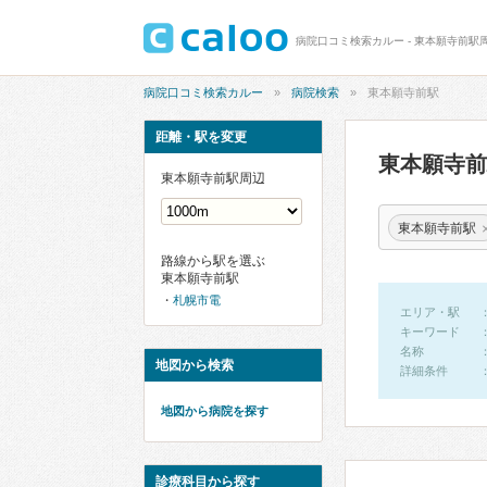
病院口コミ検索カルー - 東本願寺前駅
病院口コミ検索カルー
病院検索
東本願寺前駅
距離・駅を変更
東本願寺
東本願寺前駅周辺
東本願寺前駅
路線から駅を選ぶ
東本願寺前駅
札幌市電
エリア・駅
キーワード
名称
地図から検索
詳細条件
地図から病院を探す
診療科目から探す