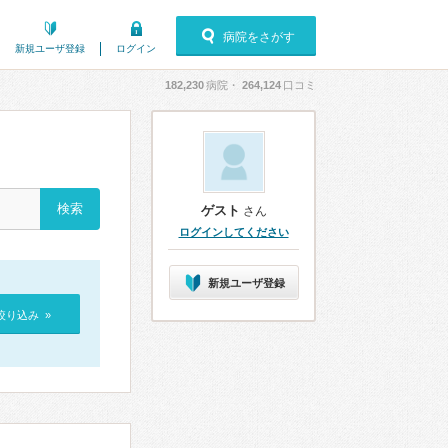
病院をさがす
新規ユーザ登録
ログイン
182,230
病院・
264,124
口コミ
ゲスト
さん
ログインしてください
新規ユーザ登録
絞り込み »