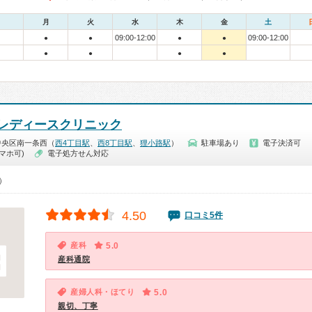
月
火
水
木
金
土
09:00-12:00
09:00-12:00
●
●
●
●
●
●
●
●
レディースクリニック
中央区南一条西（
西4丁目駅
、
西8丁目駅
、
狸小路駅
）
駐車場あり
電子決済可
マホ可)
電子処方せん対応
0）
4.50
口コミ5件
産科
5.0
産科通院
産婦人科・ほてり
5.0
親切、丁寧