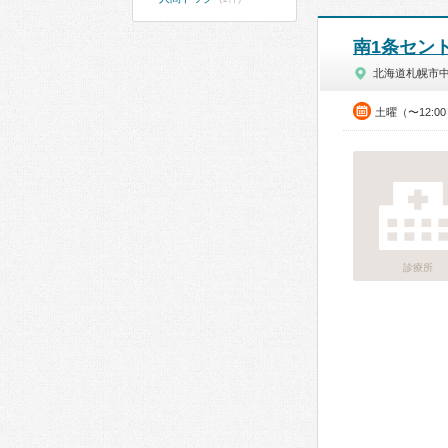
南1条セン
北海道札幌市
土曜（〜12:0
診療所