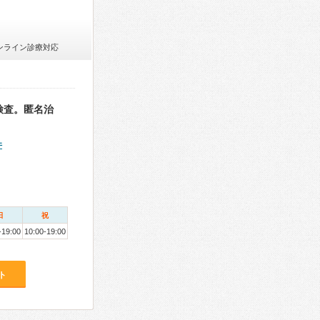
ンライン診療対応
検査。匿名治
件
日
祝
-19:00
10:00-19:00
ト