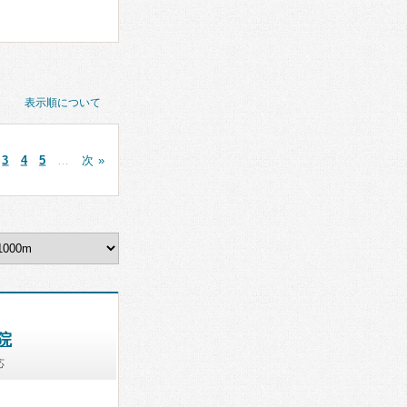
表示順について
3
4
5
…
次 »
院
応