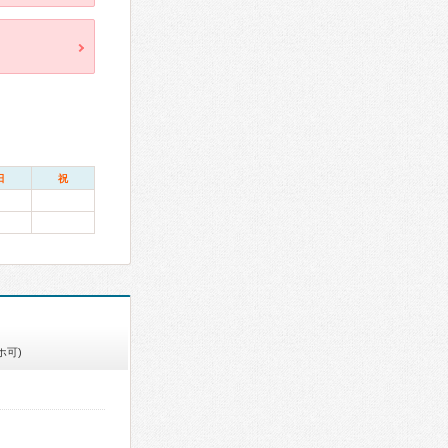
日
祝
ホ可)