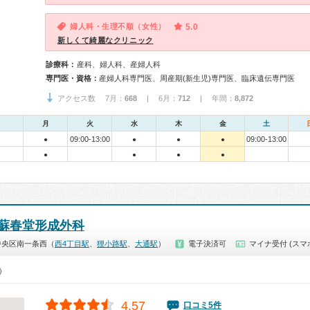
婦人科・生理不順（女性）
5.0
新しくて綺麗なクリニック
診療科：
産科、婦人科、産婦人科
専門医・資格：
産婦人科専門医、周産期(新生児)専門医、臨床遺伝専門医
アクセス数 7月：
668
| 6月：
712
| 年間：
8,872
月
火
水
木
金
土
09:00-13:00
09:00-13:00
●
●
●
●
●
●
●
●
蘇春堂形成外科
中央区南一条西（
西4丁目駅
、
狸小路駅
、
大通駅
）
電子決済可
マイナ受付 (スマ
0）
4.57
口コミ5件