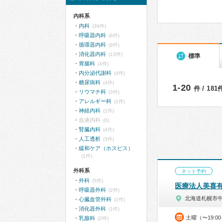
内科系
内科
(39件)
呼吸器内科
(8件)
循環器内科
(9件)
消化器内科
(13件)
標準
胃腸科
(4件)
内分泌代謝科
(4件)
糖尿病科
(4件)
1-20
件 / 18
リウマチ科
(3件)
アレルギー科
(1件)
神経内科
(1件)
血液内科
(0)
腎臓内科
(4件)
人工透析
(3件)
緩和ケア（ホスピス）
(1件)
外科系
ネット予約
外科
(5件)
医療法人美喜
呼吸器外科
(2件)
北海道札幌市
心臓血管外科
(1件)
消化器外科
(1件)
土曜（〜19:
乳腺科
(2件)