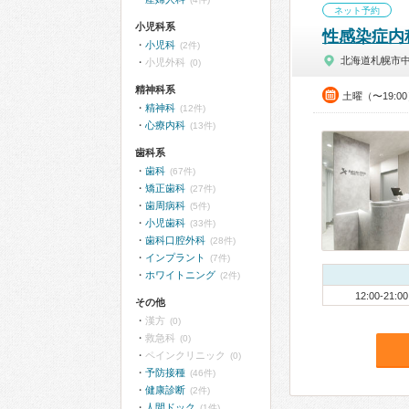
ネット予約
小児科系
性感染症内
小児科
(2件)
北海道札幌市
小児外科
(0)
精神科系
土曜（〜19:
精神科
(12件)
心療内科
(13件)
歯科系
歯科
(67件)
矯正歯科
(27件)
歯周病科
(5件)
小児歯科
(33件)
歯科口腔外科
(28件)
インプラント
(7件)
ホワイトニング
(2件)
12:00-21:00
その他
漢方
(0)
救急科
(0)
ペインクリニック
(0)
予防接種
(46件)
健康診断
(2件)
人間ドック
(1件)