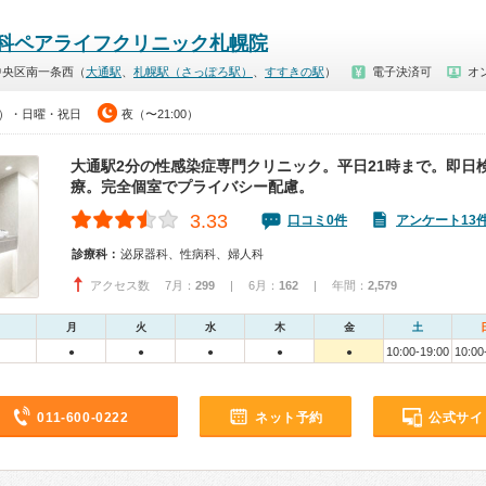
科ペアライフクリニック札幌院
中央区南一条西（
大通駅
、
札幌駅（さっぽろ駅）
、
すすきの駅
）
電子決済可
オ
00）・日曜・祝日
夜（〜21:00）
大通駅2分の性感染症専門クリニック。平日21時まで。即日
療。完全個室でプライバシー配慮。
3.33
口コミ0件
アンケート13
診療科：
泌尿器科、性病科、婦人科
アクセス数 7月：
299
| 6月：
162
| 年間：
2,579
月
火
水
木
金
土
10:00-19:00
10:00
●
●
●
●
●
011-600-0222
ネット予約
公式サイ