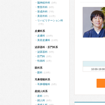
脳神経外科
(3件)
整形外科
(6件)
形成外科
(7件)
美容外科
(11件)
リハビリテーション科
(7件)
皮膚科系
皮膚科
(16件)
美容皮膚科
(13件)
泌尿器科・肛門科系
泌尿器科
(5件)
肛門科
(3件)
性病科
(1件)
眼科系
10:00-19:00
眼科
(13件)
耳鼻咽喉科系
耳鼻咽喉科
(3件)
産婦人科系
産科
(2件)
婦人科
(8件)
産婦人科
(4件)