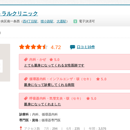
トラルクリニック
中央区南一条西（
西4丁目駅
、
狸小路駅
、
大通駅
）
電子決済可
0）
4.72
口コミ10件
内科・かぜ
5.0
とても親身になってくれる女性医師です
循環器内科・インフルエンザ・咳（セキ）
5.0
親身になって診察してくれる病院
呼吸器内科・気管支炎・咳（セキ）
5.0
親身になってくれました
診療科：
内科、循環器内科
専門医・資格：
循環器専門医
アクセス数 7月：
294
| 6月：
235
| 年間：
3,576