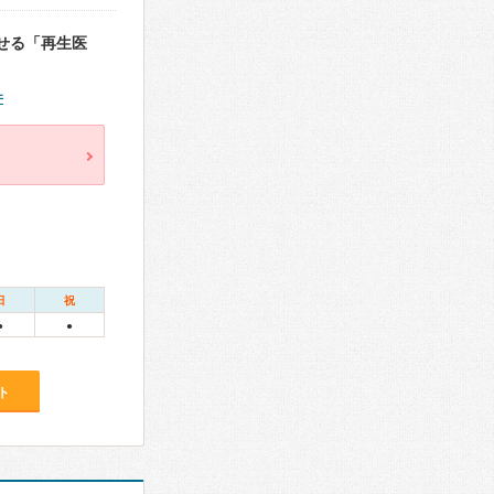
せる「再生医
件
日
祝
●
●
ト