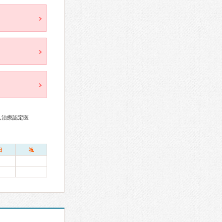
ん治療認定医
日
祝