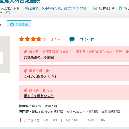
産婦人科吉尾医院
中央区南八条西（
中島公園駅
、
東本願寺前駅
、
豊水すすきの駅
）
駐車場あり
電
マホ可)
女医在籍
0）
4.18
口コミ21件
婦人科・更年期障害（女性）・ほてり・汗が止まらない・多汗
女医先生のいる病院
産婦人科
5.0
女性のお医者さんです
婦人科
5.0
優しくて素敵な先生
診療科：
婦人科、産婦人科
専門医・資格：
産婦人科専門医、女性ヘルスケア専門医、細胞診専門医
アクセス数 7月：
879
| 6月：
810
| 年間：
8,302