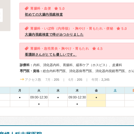
胃腸科・血便
5.0
初めての大腸内視鏡検査
胃腸科・いぼ痔（内痔核）・胸やけ・胃もたれ・便秘
5.0
大腸内視鏡検査で痔がみつかりました
胃腸科・急性胃炎・胸やけ・胃もたれ
4.5
看護師さんがとても優しいです。
診療科：
内科、消化器内科、胃腸科、緩和ケア（ホスピス）、皮膚科
専門医・資格：
総合内科専門医、消化器病専門医、消化器内視鏡専門医、が
アクセス数 7月：
205
| 6月：
205
| 年間：
2,345
月
火
水
木
金
土
09:00-12:30
09:00-12:30
●
●
●
●
●