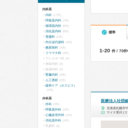
内科系
内科
(17件)
呼吸器内科
(7件)
循環器内科
(6件)
消化器内科
(8件)
標準
胃腸科
(2件)
内分泌代謝科
(3件)
糖尿病科
(3件)
1-20
件 / 70
リウマチ科
(2件)
アレルギー科
(0)
神経内科
(0)
血液内科
(0)
腎臓内科
(3件)
人工透析
(2件)
緩和ケア（ホスピス）
(1件)
外科系
医療法人社団
外科
(3件)
北海道札幌市
呼吸器外科
(2件)
マイナ受付 (ス
心臓血管外科
(1件)
消化器外科
(1件)
乳腺科
(0)