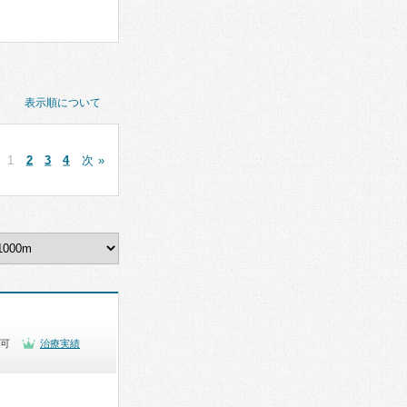
表示順について
1
2
3
4
次 »
可
治療実績