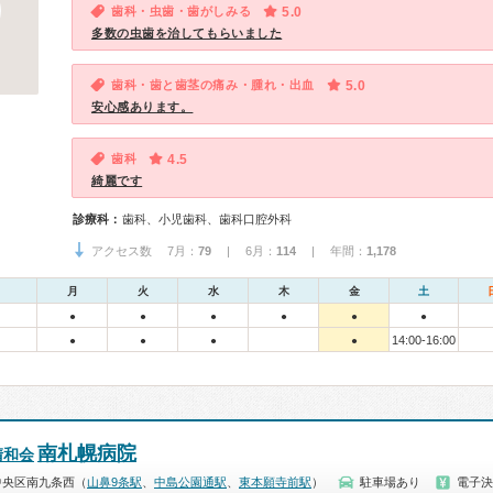
歯科・虫歯・歯がしみる
5.0
多数の虫歯を治してもらいました
歯科・歯と歯茎の痛み・腫れ・出血
5.0
安心感あります。
歯科
4.5
綺麗です
診療科：
歯科、小児歯科、歯科口腔外科
アクセス数 7月：
79
| 6月：
114
| 年間：
1,178
月
火
水
木
金
土
●
●
●
●
●
●
14:00-16:00
●
●
●
●
南札幌病院
清和会
中央区南九条西（
山鼻9条駅
、
中島公園通駅
、
東本願寺前駅
）
駐車場あり
電子決