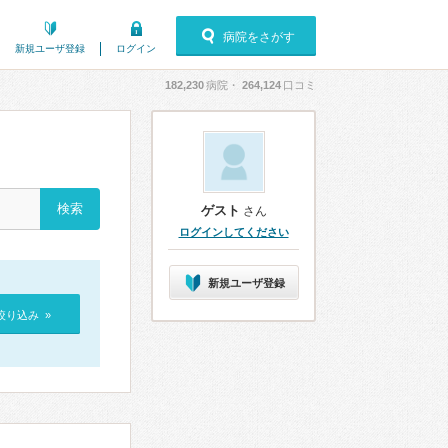
病院をさがす
新規ユーザ登録
ログイン
182,230
病院・
264,124
口コミ
ゲスト
さん
ログインしてください
新規ユーザ登録
絞り込み »