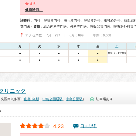
4.5
健康診断。
診療科：
内科、呼吸器内科、消化器内科、呼吸器外科、脳神経外科、放射線
専門医・資格：
アクセス数 7月：
797
| 6月：
699
| 年間：
9,008
月
火
水
木
金
土
09:00-13:00
●
●
●
●
●
●
●
●
●
●
クリニック
中央区南九条西（
山鼻9条駅
、
中島公園通駅
、
中島公園駅
）
駐車場あり
0）
4.23
口コミ5件