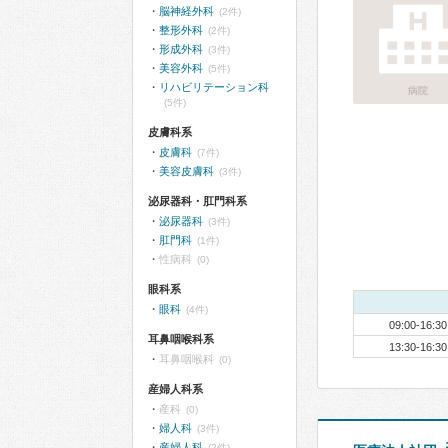
脳神経外科
(2件)
整形外科
(2件)
形成外科
(3件)
美容外科
(5件)
リハビリテーション科
病院
(5件)
皮膚科系
皮膚科
(7件)
美容皮膚科
(3件)
泌尿器科・肛門科系
泌尿器科
(3件)
肛門科
(1件)
性病科
(0)
眼科系
眼科
(4件)
09:00-16:30
耳鼻咽喉科系
13:30-16:30
耳鼻咽喉科
(0)
産婦人科系
産科
(0)
婦人科
(3件)
産婦人科
(2件)