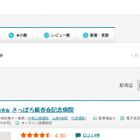
★の数
レビュー数
新着・更新
« 前
件中
駅周辺
さっぽろ銀杏会記念病院
銀杏会
中央区南十一条西（
中島公園通駅
、
山鼻9条駅
、
行啓通駅
）
駐車場あり
電子決済
マホ可)
オンライン診療対応
4.30
口コミ4件