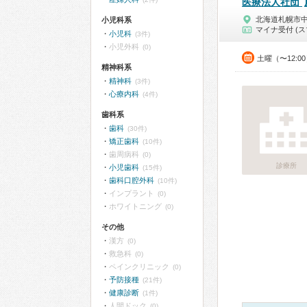
医療法人社団
北海道札幌市
小児科系
マイナ受付 (ス
小児科
(3件)
小児外科
(0)
土曜（〜12:0
精神科系
精神科
(3件)
心療内科
(4件)
歯科系
歯科
(30件)
矯正歯科
(10件)
歯周病科
(0)
診療所
小児歯科
(15件)
歯科口腔外科
(10件)
インプラント
(0)
ホワイトニング
(0)
その他
漢方
(0)
救急科
(0)
ペインクリニック
(0)
予防接種
(21件)
健康診断
(1件)
人間ドック
(0)