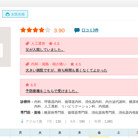
女医在籍
3.90
口コミ3件
人工透析
4.5
父が入院していました。
内科・発熱・頭が痛い
4.5
大きい病院ですが、待ち時間も長くなくてよかった
4.0
予防接種をこちらで受けました。
診療科：
内科、呼吸器内科、循環器内科、消化器内科、内分泌代謝科、糖尿
内科、人工透析、リハビリテーション科、内視鏡
専門医・資格：
アクセス数 7月：
130
| 6月：
190
| 年間：
1,981
月
火
水
木
金
土