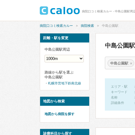
病院口コミ検索カルー - 中島公園駅周
病院口コミ検索カルー
病院検索
中島公園駅
距離・駅を変更
中島公園
中島公園駅周辺
×
中島公園駅
路線から駅を選ぶ
中島公園駅
札幌市営地下鉄南北線
エリア・駅
キーワード
名称
地図から検索
詳細条件
地図から病院を探す
診療科目から探す