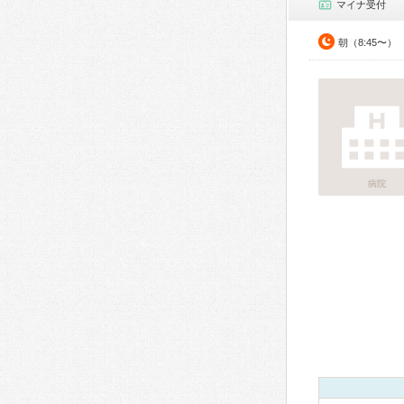
マイナ受付
朝（8:45〜）
病院