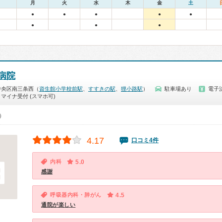
月
火
水
木
金
土
●
●
●
●
●
●
●
●
病院
中央区南三条西（
資生館小学校前駅
、
すすきの駅
、
狸小路駅
）
駐車場あり
電子
マイナ受付 (スマホ可)
0）
4.17
口コミ4件
内科
5.0
感謝
呼吸器内科・肺がん
4.5
通院が楽しい