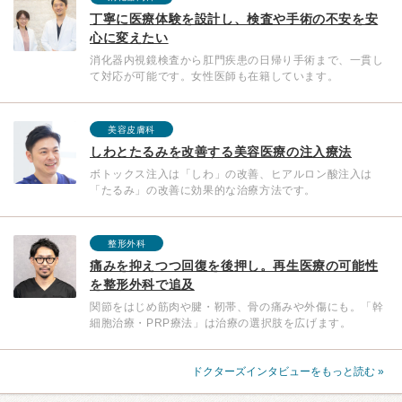
丁寧に医療体験を設計し、検査や手術の不安を安
心に変えたい
消化器内視鏡検査から肛門疾患の日帰り手術まで、一貫し
て対応が可能です。女性医師も在籍しています。
美容皮膚科
しわとたるみを改善する美容医療の注入療法
ボトックス注入は「しわ」の改善、ヒアルロン酸注入は
「たるみ」の改善に効果的な治療方法です。
整形外科
痛みを抑えつつ回復を後押し。再生医療の可能性
を整形外科で追及
関節をはじめ筋肉や腱・靭帯、骨の痛みや外傷にも。「幹
細胞治療・PRP療法」は治療の選択肢を広げます。
ドクターズインタビューをもっと読む »