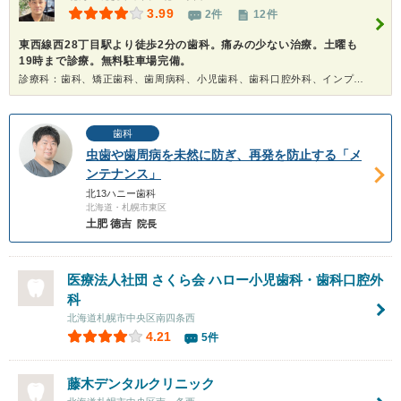
3.99
2件
12件
東西線西28丁目駅より徒歩2分の歯科。痛みの少ない治療。土曜も
19時まで診療。無料駐車場完備。
診療科：歯科、矯正歯科、歯周病科、小児歯科、歯科口腔外科、インプラント、ホワイトニング
歯科
虫歯や歯周病を未然に防ぎ、再発を防止する「メ
ンテナンス」
北13ハニー歯科
北海道・札幌市東区
土肥 德吉
院長
医療法人社団 さくら会
ハロー小児歯科・歯科口腔外
科
北海道札幌市中央区南四条西
4.21
5件
藤木デンタルクリニック