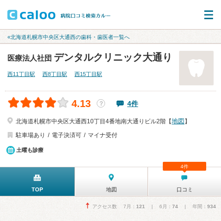
«北海道札幌市中央区大通西の歯科・歯医者一覧へ
デンタルクリニック大通り
医療法人社団
西11丁目駅
西8丁目駅
西15丁目駅
4.13
4件
？
地図
北海道札幌市中央区大通西10丁目4番地南大通りビル2階【
】
駐車場あり
電子決済可
マイナ受付
土曜も診療
4件
TOP
地図
口コミ
アクセス数 7月：
121
| 6月：
74
| 年間：
934