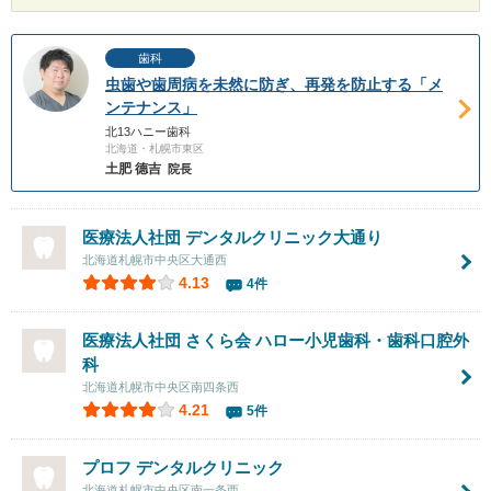
歯科
虫歯や歯周病を未然に防ぎ、再発を防止する「メ
ンテナンス」
北13ハニー歯科
北海道・札幌市東区
土肥 德吉
院長
医療法人社団
デンタルクリニック大通り
北海道札幌市中央区大通西
4.13
4件
医療法人社団 さくら会
ハロー小児歯科・歯科口腔外
科
北海道札幌市中央区南四条西
4.21
5件
プロフ デンタルクリニック
北海道札幌市中央区南一条西