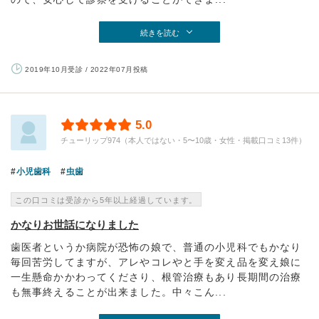
続きを読む
2019年10月受診 / 2022年07月投稿
5.0
チューリップ974（本人ではない・5〜10歳・女性・掲載口コミ13件）
小児歯科
虫歯
この口コミは受診から5年以上経過しています。
かなりお世話になりました
歯医者というか病院が恐怖の娘で、普通の小児科でもかなり
毎回苦労してますが、アレやコレやと手を変え品を変え娘に
一生懸命かかわってくださり、根管治療もあり長期間の治療
も無事終えることが出来ました。中々こん...