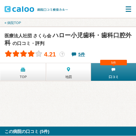
« 病院TOP
ハロー小児歯科・歯科口腔外
医療法人社団 さくら会
科
の口コミ・評判
4.21
5件
？
5件
TOP
地図
口コミ
この病院の口コミ (5件)