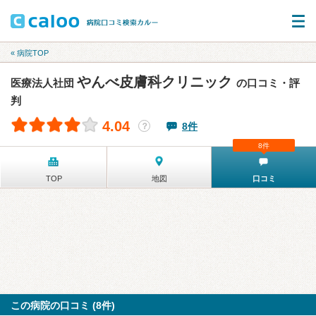
« 病院TOP
やんべ皮膚科クリニック
医療法人社団
の口コミ・評
判
4.04
8件
？
8件
TOP
地図
口コミ
この病院の口コミ (8件)