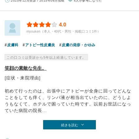
2010年12月受診 / 2015年06月投稿
4人が参考になった
4.0
myouken（本人・40代・男性・掲載口コミ1件）
皮膚科
アトピー性皮膚炎
皮膚の発疹・かゆみ
この口コミは受診から5年以上経過しています。
笑顔の素敵な先生。
[症状・来院理由]
初めて行ったのは、出張中にアトピーが全身に回ってどんな
ことをしても痒く、リンパ液が相当出ていたのに、どうしよ
うもなくて、ホテルで困っていた時です。以前お世話になっ
ていた病院の院長...
続きを読む