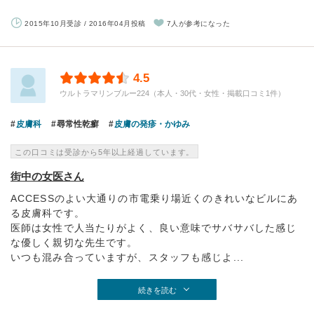
2015年10月受診 / 2016年04月投稿
7人が参考になった
4.5
ウルトラマリンブルー224（本人・30代・女性・掲載口コミ1件）
皮膚科
尋常性乾癬
皮膚の発疹・かゆみ
この口コミは受診から5年以上経過しています。
街中の女医さん
ACCESSのよい大通りの市電乗り場近くのきれいなビルにあ
る皮膚科です。
医師は女性で人当たりがよく、良い意味でサバサバした感じ
な優しく親切な先生です。
いつも混み合っていますが、スタッフも感じよ...
続きを読む