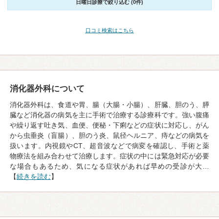
日曜日診療で絞り込む (0件)
口コミ検索はこちら
消化器外科について
消化器外科は、食道や胃、腸（大腸・小腸）、肝臓、胆のう、膵
臓など消化器の病気を主に手術で治療する診療科です。強い腹痛
や繰り返す吐き気、血便、便秘・下痢などの症状に対応し、がん
から虫垂炎（盲腸）、胆のう炎、鼠径ヘルニア、痔などの病気を
扱います。内視鏡やCT、超音波などで病変を確認し、手術と薬
物療法を組み合わせて治療します。症状の中には緊急対応が必要
な場合もあるため、気になる症状があれば早めの受診が大…
【
続きを読む
】