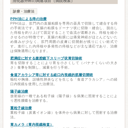
消化器外科の関連項目（病院検索）
診療・治療法
PPH法による痔の治療
PPH法は、肛門内の直腸粘膜を専用の器具で切除して縫合する痔
の手術法です。直腸の粘膜をドーナツ状に切除・縫合し、脱出し
た痔核を釣り上げて固定することで血流が遮断され、痔核を縮小
させるのが特徴です。直腸の粘膜には痛覚神経がほとんどないた
め痛みが少なく、肛門周囲の皮膚に切開創が残りにくい術式で
す。進行した内痔核や多発性の痔核などが主な適応であり、治療
は保険適用になります。
肥満症に対する腹腔鏡下スリーブ状胃切除術
胃を切除することにより胃を小さくして（バナナくらいの大き
さ）食事を制限し、減量を行う手術。
食道アカラシア等に対する経口内視鏡的筋層切開術
嘔吐や胸痛、誤嚥性肺炎などを生じる「食道アラカシア」への経
口内視鏡を使用した治療法。
陽子線治療
放射線の一種である粒子線（陽子線）を病巣に照射することによ
り悪性腫瘍を治療する。
重粒子線治療
重粒子線（炭素イオン線）を体外から病巣に対して照射する治療
法。
胃カメラ（胃内視鏡検査）