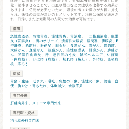
ぼ痔）に直接注射する治療法です。有効成分が痔核を強力に硬
化・縮小させることで、出血や脱出などの症状を改善する効果が
あります。切開が必要ないため、術後の出血や痛みが大幅に抑え
られ、術後の回復が速いのもメリットです。治療は保険が適用さ
れ、日帰りまたは短期間の入院での治療が可能です。
病気
急性食道炎
、
急性胃炎
、
慢性胃炎
、
胃潰瘍
、
十二指腸潰瘍
、
虫垂
炎（盲腸炎）
、
胃のポリープ
、
潰瘍性大腸炎
、
腸閉塞
、
腹膜炎
、
B
型肝炎
、
脂肪肝
、
肝硬変
、
胆石症
、
食道がん
、
胃がん
、
胃肉腫
、
大腸がん
、
直腸がん
、
結腸がん
、
癌性腹膜炎
、
肝臓がん
、
膵臓が
ん
、
逆流性食道炎
、
痔
、
急性胆のう炎
、
鼠径ヘルニア
、
いぼ痔
（内痔核）
、
いぼ痔（痔核）
、
切れ痔（裂肛）
、
外痔核
、
嵌頓痔
核
、
痔ろう
症状
胃痛・腹痛
、
吐き気・嘔吐
、
急性の下痢
、
慢性の下痢
、
便秘
、
血
便
、
胸やけ・胃もたれ
、
体重減少
、
食欲不振
専門外来
肝臓病外来
、
ストーマ専門外来
専門医・資格
消化器外科専門医