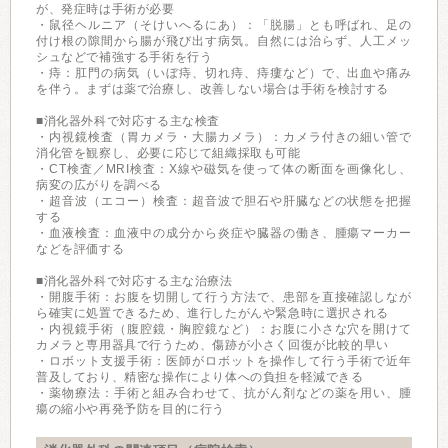
が、発症時は手術が必要
・鼠径ヘルニア（そけいへるにあ）：「脱腸」とも呼ばれ、足の
付け根の隙間から腸が飛び出す病気。自然には治らず、人工メッ
シュなどで補強する手術を行う
・痔：肛門の病気（いぼ痔、切れ痔、痔瘻など）で、出血や痛み
を伴う。まずは薬で治療し、改善しない場合は手術を検討する
■消化器外科で対応する主な検査
・内視鏡検査（胃カメラ・大腸カメラ）：カメラ付きの細い管で
消化管を観察し、必要に応じて組織採取も可能
・CT検査／MRI検査：X線や磁気を使って体の断面を画像化し、
病変の広がりを調べる
・超音波（エコー）検査：超音波で胆石や肝臓などの状態を把握
する
・血液検査：血液中の成分から炎症や臓器の働き、腫瘍マーカー
などを評価する
■消化器外科で対応する主な治療法
・開腹手術：お腹を切開して行う方法で、患部を直接確認しなが
ら確実に処置できるため、進行したがんや緊急時に選択される
・内視鏡手術（腹腔鏡・胸腔鏡など）：お腹に小さな穴を開けて
カメラと専用器具で行うため、傷跡が小さく回復が比較的早い
・ロボット支援手術：医師がロボットを操作して行う手術で近年
普及しており、精密な操作により体への負担を軽減できる
・薬物療法：手術と組み合わせて、抗がん剤などの薬を用い、腫
瘍の縮小や再発予防を目的に行う