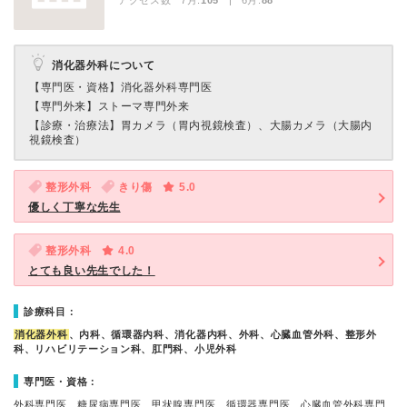
アクセス数 7月:
105
| 6月:
88
消化器外科について
【専門医・資格】
消化器外科専門医
【専門外来】
ストーマ専門外来
【診療・治療法】
胃カメラ（胃内視鏡検査）、大腸カメラ（大腸内
視鏡検査）
整形外科
きり傷
5.0
優しく丁寧な先生
整形外科
4.0
とても良い先生でした！
診療科目：
消化器外科
、内科、循環器内科、消化器内科、外科、心臓血管外科、整形外
科、リハビリテーション科、肛門科、小児外科
専門医・資格：
外科専門医、糖尿病専門医、甲状腺専門医、循環器専門医、心臓血管外科専門