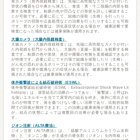
胃カメラ（胃内視鏡検査）は、先端に高性能なスコープが付いた
管状の機器を口や鼻から挿入し、食道・胃・十二指腸の内部を観
察する検査です。粘膜の色や凹凸などの形状を詳しく確認するこ
とが可能です。必要に応じて、組織の採取（生検）を行ったり、
ポリープの切除や止血処理などの治療を行ったりすることも可能
です。胃カメラ検査は、消化器症状がある場合や、健康診断で要
検査になった場合などは健康保険が適用されます。
大腸カメラ（大腸内視鏡検査）
大腸カメラ（大腸内視鏡検査）は、先端に高性能なカメラが付い
た内視鏡を肛門から挿入し、大腸内（直腸～盲腸）を観察する検
査です。粘膜の色や形状、炎症や腫瘍の有無を直接確認できるの
が特徴です。必要に応じてその場で組織を採取したり（生検）、
がん化の恐れがあるポリープはその場で切除したりすることも可
能です。血便や腹痛などの症状がある場合、健康診断で異常を指
摘された場合などは健康保険が適用されます。
体外衝撃波による結石破砕術（ESWL）
体外衝撃波結石破砕術（ESWL：Extracorporeal Shock Wave Lit
hotripsy）は、尿管結石の治療の一つであり、「衝撃波」と呼ばれ
る強いエネルギーを当てて尿管内の結石を砕き、体外に排出させ
るのが特徴です。体を傷つけない優しい治療であり、比較的短期
間での回復が期待できます。この治療は健康保険が適用されます
が、結石の状態によっては複数回の治療が必要な場合もありま
す。
ジオン注射（ALTA療法）
ジオン注射（ALTA療法）は、「硫酸アルミニウムカリウム水和
物」と「タンニン酸」が主成分の硬化剤（ジオン）を内痔核（い