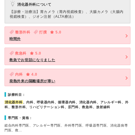
消化器外科について
【診療・治療法】
胃カメラ（胃内視鏡検査）、大腸カメラ（大腸内
視鏡検査）、ジオン注射（ALTA療法）
整形外科
打撲
5.0
時間外
救急科
5.0
救急でお世話になりました
内科
4.0
発熱外来の隔離場所が寒い
診療科目：
消化器外科
、内科、呼吸器内科、循環器内科、消化器内科、アレルギー科、外
科、整形外科、リハビリテーション科、肛門科、救急科、放射線科
専門医・資格：
総合内科専門医、アレルギー専門医、外科専門医、呼吸器専門医、消化器病専
門医、救…