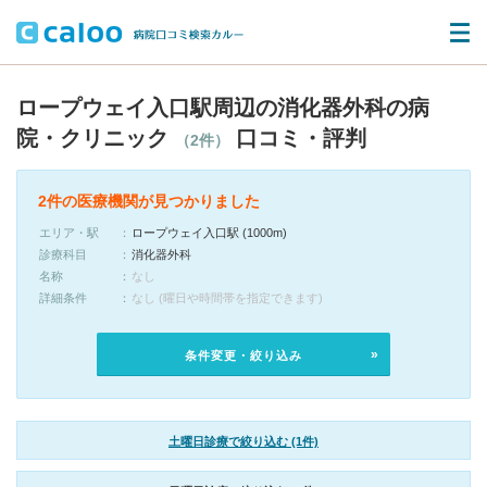
ロープウェイ入口駅周辺の消化器外科の病
院・クリニック
口コミ・評判
（2件）
2件の医療機関が見つかりました
エリア・駅
ロープウェイ入口駅 (1000m)
診療科目
消化器外科
名称
なし
詳細条件
なし (曜日や時間帯を指定できます)
条件変更・絞り込み
土曜日診療で絞り込む (1件)