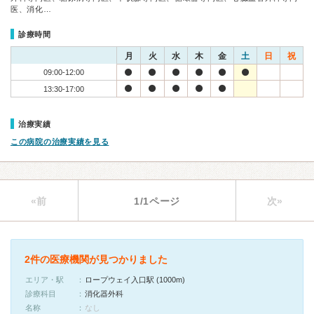
医、消化…
診療時間
月
火
水
木
金
土
日
祝
09:00-12:00
13:30-17:00
治療実績
この病院の治療実績を見る
«前
1/1ページ
次»
2件の医療機関が見つかりました
エリア・駅
ロープウェイ入口駅 (1000m)
診療科目
消化器外科
名称
なし