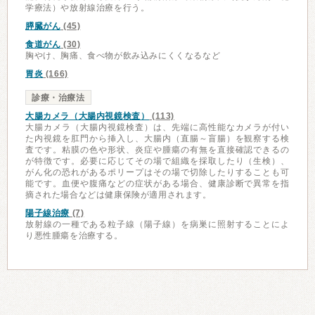
学療法）や放射線治療を行う。
膵臓がん
(45)
食道がん
(30)
胸やけ、胸痛、食べ物が飲み込みにくくなるなど
胃炎
(166)
診療・治療法
大腸カメラ（大腸内視鏡検査）
(113)
大腸カメラ（大腸内視鏡検査）は、先端に高性能なカメラが付い
た内視鏡を肛門から挿入し、大腸内（直腸～盲腸）を観察する検
査です。粘膜の色や形状、炎症や腫瘍の有無を直接確認できるの
が特徴です。必要に応じてその場で組織を採取したり（生検）、
がん化の恐れがあるポリープはその場で切除したりすることも可
能です。血便や腹痛などの症状がある場合、健康診断で異常を指
摘された場合などは健康保険が適用されます。
陽子線治療
(7)
放射線の一種である粒子線（陽子線）を病巣に照射することによ
り悪性腫瘍を治療する。