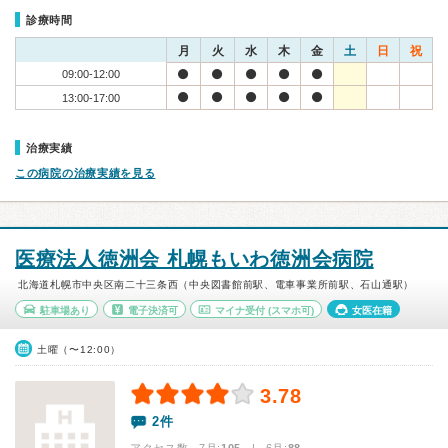
診療時間
月
火
水
木
金
土
日
祝
09:00-12:00
13:00-17:00
治療実績
この病院の治療実績を見る
医療法人徳洲会 札幌もいわ徳洲会病院
北海道札幌市中央区南二十三条西（中央図書館前駅、電車事業所前駅、石山通駅）
駐車場あり
電子決済可
マイナ受付
(スマホ可)
女医在籍
土曜（〜12:00）
3.78
2件