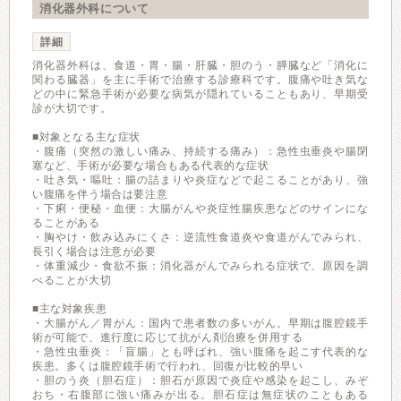
消化器外科について
詳細
消化器外科は、食道・胃・腸・肝臓・胆のう・膵臓など「消化に
関わる臓器」を主に手術で治療する診療科です。腹痛や吐き気な
どの中に緊急手術が必要な病気が隠れていることもあり、早期受
診が大切です。
■対象となる主な症状
・腹痛（突然の激しい痛み、持続する痛み）：急性虫垂炎や腸閉
塞など、手術が必要な場合もある代表的な症状
・吐き気・嘔吐：腸の詰まりや炎症などで起こることがあり、強
い腹痛を伴う場合は要注意
・下痢・便秘・血便：大腸がんや炎症性腸疾患などのサインにな
ることがある
・胸やけ・飲み込みにくさ：逆流性食道炎や食道がんでみられ、
長引く場合は注意が必要
・体重減少・食欲不振：消化器がんでみられる症状で、原因を調
べることが大切
■主な対象疾患
・大腸がん／胃がん：国内で患者数の多いがん。早期は腹腔鏡手
術が可能で、進行度に応じて抗がん剤治療を併用する
・急性虫垂炎：「盲腸」とも呼ばれ、強い腹痛を起こす代表的な
疾患。多くは腹腔鏡手術で行われ、回復が比較的早い
・胆のう炎（胆石症）：胆石が原因で炎症や感染を起こし、みぞ
おち・右腹部に強い痛みが出る。胆石症は無症状のこともある