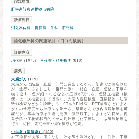
指定病院
肝疾患診療連携拠点病院
診療科目
消化器内科
、
胃腸科
、
外科
、
肛門科
消化器外科の関連項目（口コミ検索）
診療内容
消化器
(1077)、
再検査・精密検査
(916)
病気
大腸がん
(119)
大腸がんは結腸・直腸・肛門に発生するがん。初期では無症状だ
が、進行するとしこり・腹部の張り・貧血・血便・便秘と下痢を
繰り返す・便が細くなるなどの症状が現れる。便潜血検査（検
便）は一次検査として機能し、大腸内視鏡検査・直腸指診・注腸
造影検査などから診断する。CTやMRI検査・PET検査などによる
がんの進行度から治療法を決める。早期がんでは内視鏡治療も可
能だが、基本治療は手術（開腹・腹腔鏡下）によるがん切除。再
発予防や症状緩和目的でがん剤治療（化学療法）・放射線治療を
行う。術後、定期検査や経過観察が必要。
虫垂炎（盲腸炎）
(182)
右下脇腹が次第に痛くなり、吐き気や嘔吐がおこる。発熱、下痢