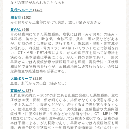
などの前兆がみられることもある
鼠径ヘルニア
(147)
胆石症
(102)
みぞおちから上腹部にかけて突然、激しい痛みがおきる
胃がん
(95)
胃の粘膜内にできた悪性腫瘍。症状には胃（みぞおち）の痛み・
違和感、胸やけ、吐き気、食欲不振、貧血、黒い便などがある
が、初期の多くは無症状。進行すると、倦怠感・嘔吐・体重減少
が現れる。内視鏡（胃カメラ）やX線（バリウム）などで診断を行
い、CT・MRI・PET検査により、がんの進行度を調べて治療法を
決める。基本治療は手術による、がん・胃の切除であり、一部の
早期がんでは内視鏡治療や腹腔鏡手術も可能。再発予防・症状緩
和目的で薬物療法を行うが、放射線治療は通常行わない。術後は
定期検査や経過観察を必要とする。
大腸ポリープ
(229)
血便、肛門からの出血（痛みなし）
直腸がん
(27)
肛門直前の約15～20cmの所にある直腸に発生した悪性腫瘍。主な
症状は血便・便秘・便が細くなる、排便がなくても便意を感じる
（テネスムス）、腹痛などだが、進行するまで無症状も少なくな
い。便潜血検査（検便）による一次検査後、直腸指診や大腸内視
鏡検査・注腸X線検査・生検などから診断を行い、CT・MRI・PE
T検査などでがんの進行度を確認して治療法を選択する。治療の基
本は手術による、がん切除であり、早期がんでは内視鏡治療も可
能。再発予防や症状緩和・手術前治療で薬物療法（抗がん剤・化