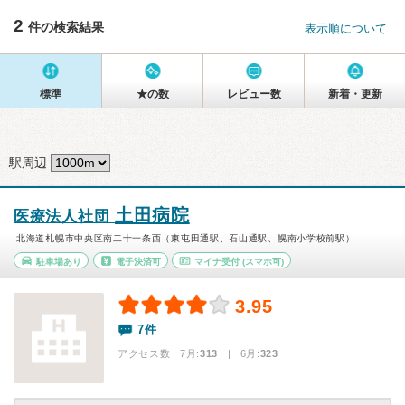
2
件の検索結果
表示順について
標準
★の数
レビュー数
新着・更新
駅周辺
土田病院
医療法人社団
北海道札幌市中央区南二十一条西（東屯田通駅、石山通駅、幌南小学校前駅）
駐車場あり
電子決済可
マイナ受付
(スマホ可)
3.95
7件
アクセス数 7月:
313
| 6月:
323