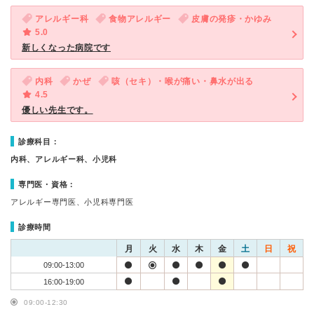
アレルギー科
食物アレルギー
皮膚の発疹・かゆみ
5.0
新しくなった病院です
内科
かぜ
咳（セキ）・喉が痛い・鼻水が出る
4.5
優しい先生です。
診療科目：
内科、アレルギー科、小児科
専門医・資格：
アレルギー専門医、小児科専門医
診療時間
月
火
水
木
金
土
日
祝
09:00-13:00
16:00-19:00
09:00-12:30