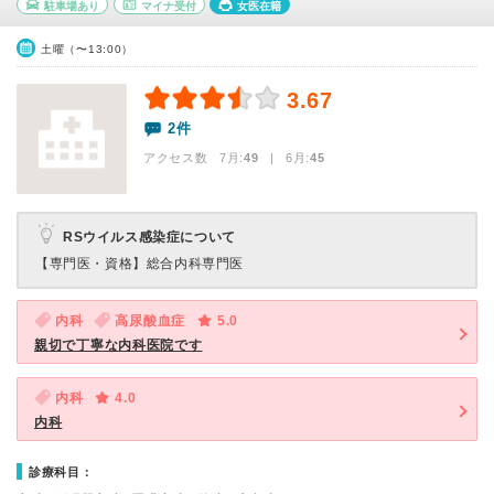
駐車場あり
マイナ受付
女医在籍
土曜（〜13:00）
3.67
2件
アクセス数 7月:
49
| 6月:
45
RSウイルス感染症について
【専門医・資格】
総合内科専門医
内科
高尿酸血症
5.0
親切で丁寧な内科医院です
内科
4.0
内科
診療科目：