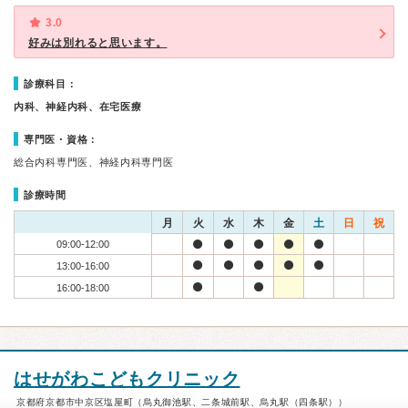
3.0
好みは別れると思います。
診療科目：
内科、神経内科、在宅医療
専門医・資格：
総合内科専門医、神経内科専門医
診療時間
月
火
水
木
金
土
日
祝
09:00-12:00
13:00-16:00
16:00-18:00
はせがわこどもクリニック
京都府京都市中京区塩屋町（烏丸御池駅、二条城前駅、烏丸駅（四条駅））