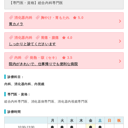
【専門医・資格】
総合内科専門医
消化器内科
胸やけ・胃もたれ
5.0
胃カメラ
消化器内科
胃痛・腹痛
4.0
しっかりと診てくださいます
内科
発熱・咳（セキ）
3.5
院内がきれいで、仕事帰りでも便利な病院
診療科目：
内科、消化器内科、内視鏡
専門医・資格：
総合内科専門医、消化器病専門医、消化器内視鏡専門医
診療時間
月
火
水
木
金
土
日
祝
10:00-13:00