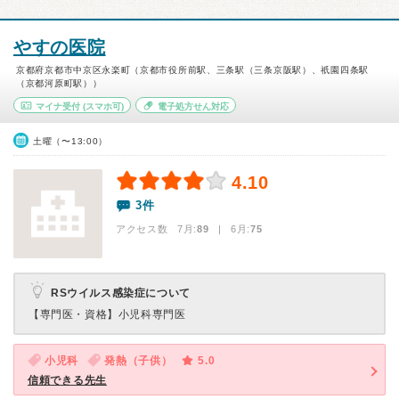
やすの医院
京都府京都市中京区永楽町（京都市役所前駅、三条駅（三条京阪駅）、祇園四条駅
（京都河原町駅））
マイナ受付
(スマホ可)
電子処方せん対応
土曜（〜13:00）
4.10
3件
アクセス数 7月:
89
| 6月:
75
RSウイルス感染症について
【専門医・資格】
小児科専門医
小児科
発熱（子供）
5.0
信頼できる先生