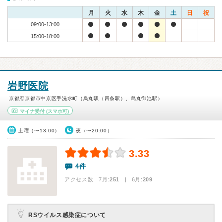
月
火
水
木
金
土
日
祝
09:00-13:00
15:00-18:00
岩野医院
京都府京都市中京区手洗水町（烏丸駅（四条駅）、烏丸御池駅）
マイナ受付
(スマホ可)
土曜（〜13:00）
夜（〜20:00）
3.33
4件
アクセス数 7月:
251
| 6月:
209
RSウイルス感染症について