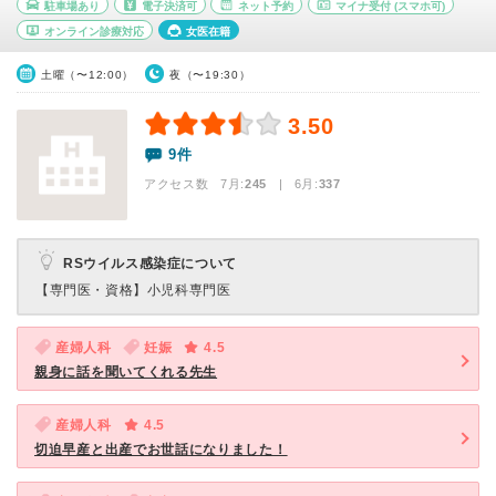
駐車場あり
電子決済可
ネット予約
マイナ受付
(スマホ可)
オンライン診療対応
女医在籍
土曜（〜12:00）
夜（〜19:30）
3.50
9件
アクセス数 7月:
245
| 6月:
337
RSウイルス感染症について
【専門医・資格】
小児科専門医
産婦人科
妊娠
4.5
親身に話を聞いてくれる先生
産婦人科
4.5
切迫早産と出産でお世話になりました！