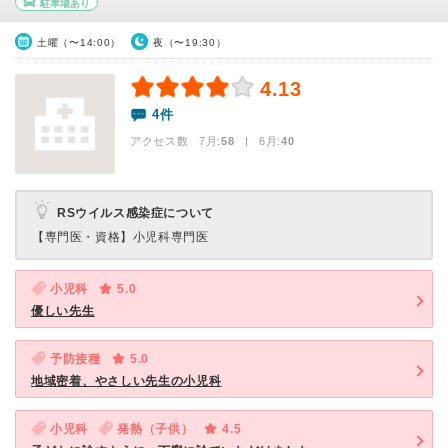
駐車場あり
土曜（〜14:00）
夜（〜19:30）
4.13
4件
アクセス数 7月:
58
| 6月:
40
RSウイルス感染症について
【専門医・資格】
小児科専門医
小児科
5.0
優しい先生
予防接種
5.0
地域密着、やさしい先生の小児科
小児科
発熱（子供）
4.5