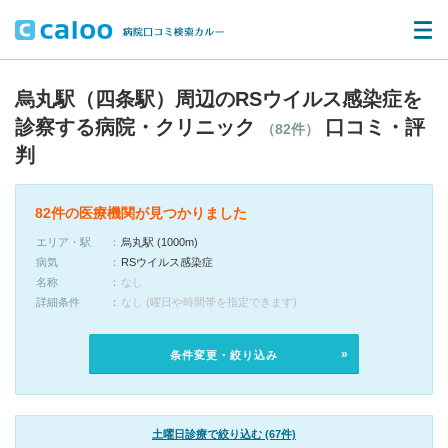
烏丸駅（四条駅）周辺のRSウイルス感染症を
診察する病院・クリニック
口コミ・評
（82件）
判
82件の医療機関が見つかりました
エリア・駅
烏丸駅 (1000m)
病気
RSウイルス感染症
名称
なし
詳細条件
なし (曜日や時間帯を指定できます)
条件変更・絞り込み
土曜日診療で絞り込む (67件)