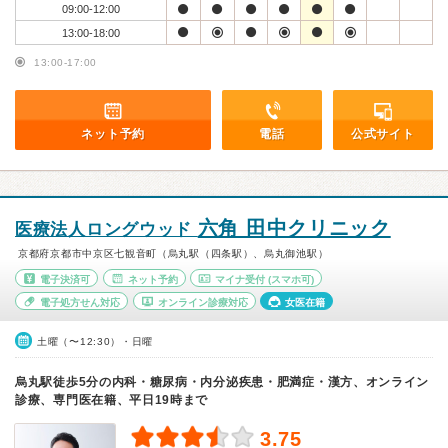
09:00-12:00
13:00-18:00
13:00-17:00
ネット予約
電話
公式サイト
六角 田中クリニック
医療法人ロングウッド
京都府京都市中京区七観音町（烏丸駅（四条駅）、烏丸御池駅）
電子決済可
ネット予約
マイナ受付
(スマホ可)
電子処方せん対応
オンライン診療対応
女医在籍
土曜（〜12:30）・日曜
烏丸駅徒歩5分の内科・糖尿病・内分泌疾患・肥満症・漢方、オンライン
診療、専門医在籍、平日19時まで
3.75