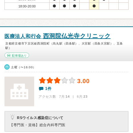
18:00-20:00
西洞院仏光寺クリニック
医療法人和行会
京都府京都市下京区綾西洞院町（烏丸駅（四条駅）、大宮駅（四条大宮駅）、五条
駅）
駐車場あり
土曜（〜16:00）
3.00
1件
アクセス数 7月:
14
| 6月:
23
RSウイルス感染症について
【専門医・資格】
総合内科専門医