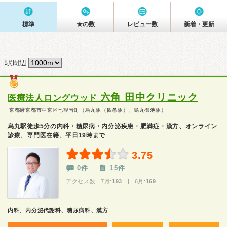
標準
★の数
レビュー数
新着・更新
駅周辺
六角 田中クリニック
医療法人ロングウッド
京都府京都市中京区七観音町（烏丸駅（四条駅）、烏丸御池駅）
烏丸駅徒歩5分の内科・糖尿病・内分泌疾患・肥満症・漢方、オンライン
診療、専門医在籍、平日19時まで
3.75
0件
15件
アクセス数 7月:
193
| 6月:
169
内科、内分泌代謝科、糖尿病科、漢方