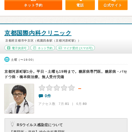
ネット予約
電話
公式サイト
京都国際内科クリニック
京都府京都市中京区（祇園四条駅（京都河原町駅））
電子決済可
ネット予約
マイナ受付
(スマホ可)
土曜（〜19:00）
京都河原町駅1分。平日・土曜も19時まで。糖尿病専門医。糖尿病・バセ
ドウ病・橋本病治療。無人受付完備
－
0件
アクセス数 7月:
81
| 6月:
80
RSウイルス感染症について