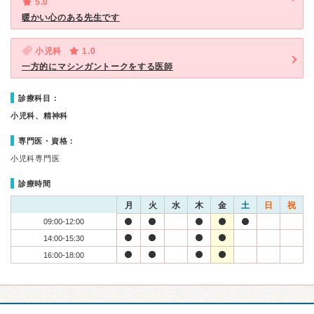
5.0
暖かい心のある先生です
小児科
1.0
一方的にマシンガントークをする医師
診療科目：
小児科、精神科
専門医・資格：
小児科専門医
診療時間
月
火
水
木
金
土
日
祝
09:00-12:00
14:00-15:30
16:00-18:00