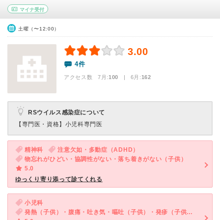
マイナ受付
土曜（〜12:00）
3.00
4件
アクセス数 7月:
100
| 6月:
162
RSウイルス感染症について
【専門医・資格】
小児科専門医
精神科
注意欠如・多動症（ADHD）
物忘れがひどい・協調性がない・落ち着きがない（子供）
5.0
ゆっくり寄り添って診てくれる
小児科
発熱（子供）・腹痛・吐き気・嘔吐（子供）・発疹（子供）・下痢（子供）