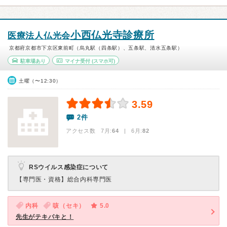
小西仏光寺診療所
医療法人仏光会
京都府京都市下京区東前町（烏丸駅（四条駅）、五条駅、清水五条駅）
駐車場あり
マイナ受付
(スマホ可)
土曜（〜12:30）
3.59
2件
アクセス数 7月:
64
| 6月:
82
RSウイルス感染症について
【専門医・資格】
総合内科専門医
内科
咳（セキ）
5.0
先生がテキパキと！