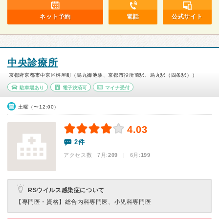
ネット予約
電話
公式サイト
中央診療所
京都府京都市中京区桝屋町（烏丸御池駅、京都市役所前駅、烏丸駅（四条駅））
駐車場あり
電子決済可
マイナ受付
土曜（〜12:00）
4.03
2件
アクセス数 7月:
209
| 6月:
199
RSウイルス感染症について
【専門医・資格】
総合内科専門医、小児科専門医