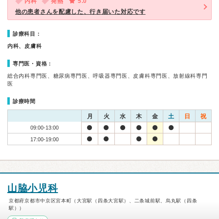
内科
発熱
5.0
他の患者さんを配慮した、行き届いた対応です
診療科目：
内科、皮膚科
専門医・資格：
総合内科専門医、糖尿病専門医、呼吸器専門医、皮膚科専門医、放射線科専門
医
診療時間
月
火
水
木
金
土
日
祝
09:00-13:00
17:00-19:00
山脇小児科
京都府京都市中京区宮本町（大宮駅（四条大宮駅）、二条城前駅、烏丸駅（四条
駅））