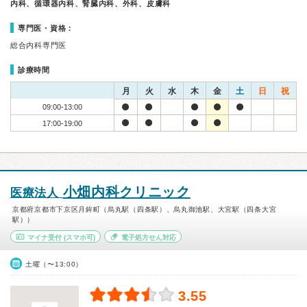
内科、循環器内科、腎臓内科、外科、皮膚科
専門医・資格：
総合内科専門医
診療時間
月
火
水
木
金
土
日
祝
09:00-13:00
17:00-19:00
小畑内科クリニック
医療法人
京都府京都市下京区月鉾町（烏丸駅（四条駅）、烏丸御池駅、大宮駅（四条大宮
駅））
マイナ受付
(スマホ可)
電子処方せん対応
土曜（〜13:00）
3.55