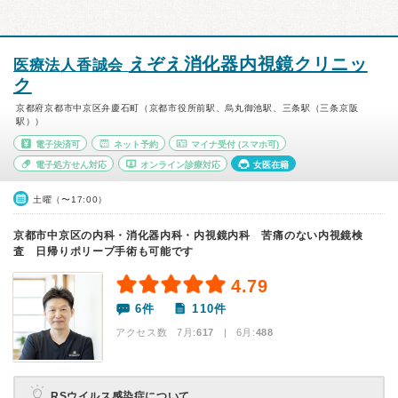
えぞえ消化器内視鏡クリニッ
医療法人香誠会
ク
京都府京都市中京区弁慶石町（京都市役所前駅、烏丸御池駅、三条駅（三条京阪
駅））
電子決済可
ネット予約
マイナ受付
(スマホ可)
電子処方せん対応
オンライン診療対応
女医在籍
土曜（〜17:00）
京都市中京区の内科・消化器内科・内視鏡内科 苦痛のない内視鏡検
査 日帰りポリープ手術も可能です
4.79
6件
110件
アクセス数 7月:
617
| 6月:
488
RSウイルス感染症について