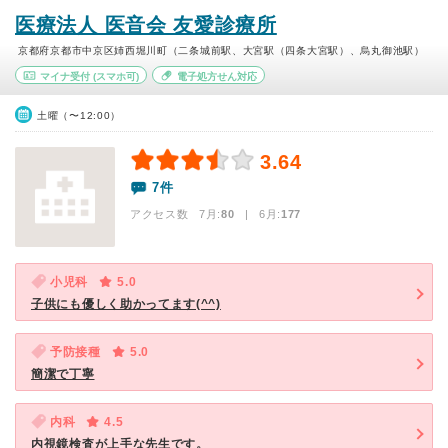
医療法人 医音会 友愛診療所
京都府京都市中京区姉西堀川町（二条城前駅、大宮駅（四条大宮駅）、烏丸御池駅）
マイナ受付
(スマホ可)
電子処方せん対応
土曜（〜12:00）
3.64
7件
アクセス数 7月:
80
| 6月:
177
小児科
5.0
子供にも優しく助かってます(^^)
予防接種
5.0
簡潔で丁寧
内科
4.5
内視鏡検査が上手な先生です。