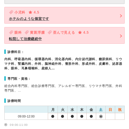
小児科
4.5
ホテルのような個室です
眼科
黄斑浮腫
歪んで見える
4.5
転院して治療継続中
診療科目：
内科、呼吸器内科、循環器内科、消化器内科、内分泌代謝科、糖尿病科、リウ
マチ科、腎臓内科、外科、脳神経外科、整形外科、形成外科、皮膚科、泌尿器
科、眼科、耳鼻咽喉科、産婦人…
専門医・資格：
総合内科専門医、総合診療専門医、アレルギー専門医、リウマチ専門医、外科
専門医、…
診療時間
月
火
水
木
金
土
日
祝
09:00-12:00
09:00-11:00