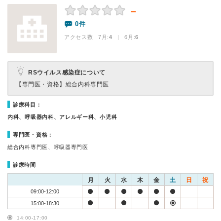
－
0件
アクセス数 7月:
4
| 6月:
6
RSウイルス感染症について
【専門医・資格】
総合内科専門医
診療科目：
内科、呼吸器内科、アレルギー科、小児科
専門医・資格：
総合内科専門医、呼吸器専門医
診療時間
月
火
水
木
金
土
日
祝
09:00-12:00
15:00-18:30
14:00-17:00