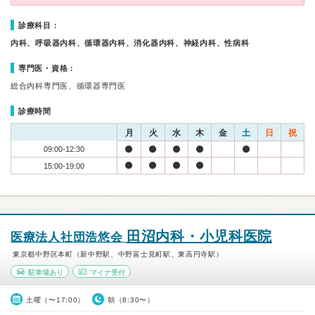
診療科目：
内科、呼吸器内科、循環器内科、消化器内科、神経内科、性病科
専門医・資格：
総合内科専門医、循環器専門医
診療時間
月
火
水
木
金
土
日
祝
09:00-12:30
15:00-19:00
田沼内科・小児科医院
医療法人社団浩悠会
東京都中野区本町（新中野駅、中野富士見町駅、東高円寺駅）
駐車場あり
マイナ受付
土曜（〜17:00）
朝（8:30〜）