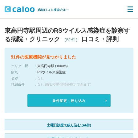
東高円寺駅周辺のRSウイルス感染症を診察す
る病院・クリニック
口コミ・評判
（51件）
51件の医療機関が見つかりました
エリア・駅
東高円寺駅 (1000m)
病気
RSウイルス感染症
名称
なし
詳細条件
なし (曜日や時間帯を指定できます)
条件変更・絞り込み
土曜日診療で絞り込む (44件)