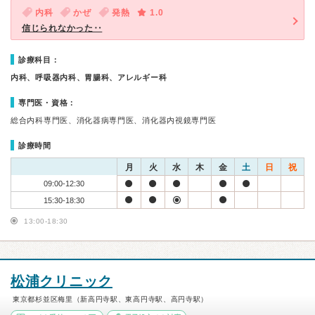
内科
かぜ
発熱
1.0
信じられなかった‥
診療科目：
内科、呼吸器内科、胃腸科、アレルギー科
専門医・資格：
総合内科専門医、消化器病専門医、消化器内視鏡専門医
診療時間
月
火
水
木
金
土
日
祝
09:00-12:30
15:30-18:30
13:00-18:30
松浦クリニック
東京都杉並区梅里（新高円寺駅、東高円寺駅、高円寺駅）