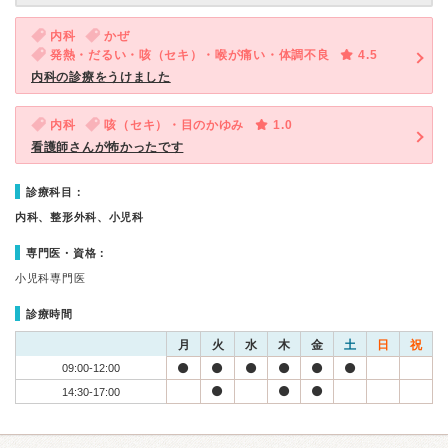
内科
かぜ
発熱・だるい・咳（セキ）・喉が痛い・体調不良
4.5
内科の診療をうけました
内科
咳（セキ）・目のかゆみ
1.0
看護師さんが怖かったです
診療科目：
内科、整形外科、小児科
専門医・資格：
小児科専門医
診療時間
月
火
水
木
金
土
日
祝
09:00-12:00
14:30-17:00