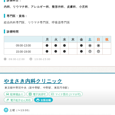
診療科目：
内科、リウマチ科、アレルギー科、整形外科、皮膚科、小児科
専門医・資格：
総合内科専門医、リウマチ専門医、呼吸器専門医
診療時間
月
火
水
木
金
土
日
祝
09:00-13:00
15:00-19:00
09:00-12:00
13:00-15:00
やまさき内科クリニック
東京都中野区中央（新中野駅、中野駅、東高円寺駅）
駐車場あり
電子決済可
マイナ受付
(スマホ可)
電子処方せん対応
女医在籍
土曜（〜13:00）