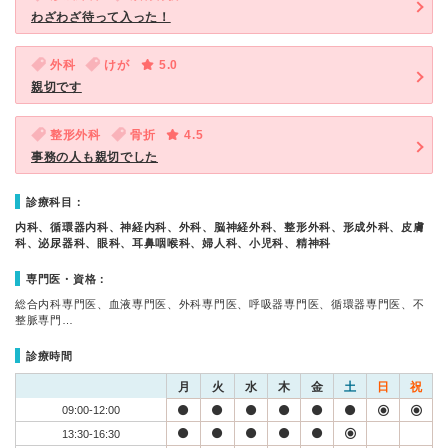
わざわざ待って入った！
外科
けが
5.0
親切です
整形外科
骨折
4.5
事務の人も親切でした
診療科目：
内科、循環器内科、神経内科、外科、脳神経外科、整形外科、形成外科、皮膚
科、泌尿器科、眼科、耳鼻咽喉科、婦人科、小児科、精神科
専門医・資格：
総合内科専門医、血液専門医、外科専門医、呼吸器専門医、循環器専門医、不
整脈専門…
診療時間
月
火
水
木
金
土
日
祝
09:00-12:00
13:30-16:30