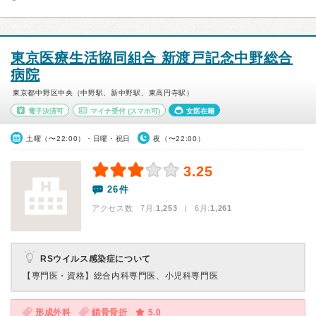
東京医療生活協同組合 新渡戸記念中野総合
病院
東京都中野区中央（中野駅、新中野駅、東高円寺駅）
電子決済可
マイナ受付
(スマホ可)
女医在籍
土曜（〜22:00）・日曜・祝日
夜（〜22:00）
3.25
26件
アクセス数 7月:
1,253
| 6月:
1,261
RSウイルス感染症について
【専門医・資格】
総合内科専門医、小児科専門医
形成外科
鎖骨骨折
5.0