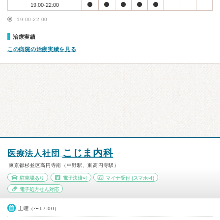
19:00-22:00
19:00-22:00
治療実績
この病院の治療実績を見る
こじま内科
医療法人社団
東京都杉並区高円寺南（中野駅、東高円寺駅）
駐車場あり
電子決済可
マイナ受付
(スマホ可)
電子処方せん対応
土曜（〜17:00）