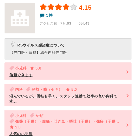
4.15
5件
アクセス数 7月:
93
| 6月:
43
RSウイルス感染症について
【専門医・資格】
総合内科専門医
小児科
5.0
信頼できます
内科
発熱・咳（セキ）
5.0
混んでいるが、回転も早く、スタッフ連携で効率の良い内科で
す。
小児科
かぜ
発熱（子供）・腹痛・吐き気・嘔吐（子供）・発疹（子供）・咳・呼吸困難（子供）
5.0
人気の小児科