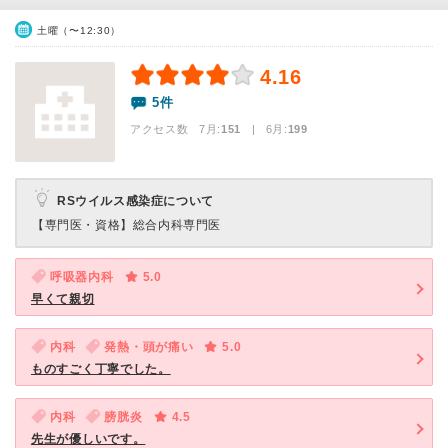
土曜（〜12:30）
4.16
5件
アクセス数 7月:
151
| 6月:
199
RSウイルス感染症について
【専門医・資格】
総合内科専門医
呼吸器内科
5.0
早くて親切
内科
発熱・頭が痛い
5.0
ものすごく丁寧でした。
内科
膀胱炎
4.5
先生が優しいです。