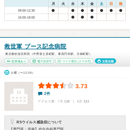
月
火
水
木
金
土
日
祝
09:00-12:30
16:00-18:00
救世軍 ブース記念病院
東京都杉並区和田（中野富士見町駅、東高円寺駅、方南町駅）
駐車場あり
電子決済可
マイナ受付
(スマホ可)
女医在籍
土曜（〜12:00）
3.73
2件
アクセス数 7月:
120
| 6月:
122
RSウイルス感染症について
【専門医・資格】
総合内科専門医