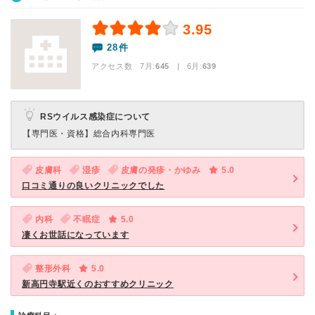
3.95
28件
アクセス数 7月:
645
| 6月:
639
RSウイルス感染症について
【専門医・資格】
総合内科専門医
皮膚科
湿疹
皮膚の発疹・かゆみ
5.0
口コミ通りの良いクリニックでした
内科
不眠症
5.0
凄くお世話になっています
整形外科
5.0
新高円寺駅近くのおすすめクリニック