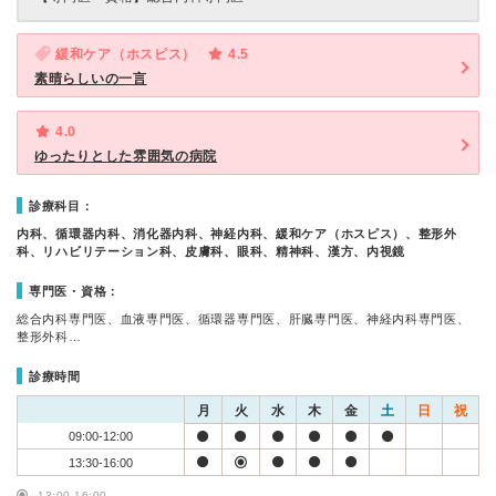
緩和ケア（ホスピス）
4.5
素晴らしいの一言
4.0
ゆったりとした雰囲気の病院
診療科目：
内科、循環器内科、消化器内科、神経内科、緩和ケア（ホスピス）、整形外
科、リハビリテーション科、皮膚科、眼科、精神科、漢方、内視鏡
専門医・資格：
総合内科専門医、血液専門医、循環器専門医、肝臓専門医、神経内科専門医、
整形外科…
診療時間
月
火
水
木
金
土
日
祝
09:00-12:00
13:30-16:00
13:00-16:00