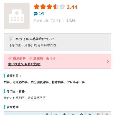
3.44
1件
アクセス数 7月:
49
| 6月:
56
RSウイルス感染症について
【専門医・資格】
総合内科専門医
糖尿病科
糖尿病
5.0
速い検査で親切な説明
診療科目：
内科、呼吸器内科、内分泌代謝科、糖尿病科、アレルギー科
専門医・資格：
総合内科専門医、呼吸器専門医
診療時間