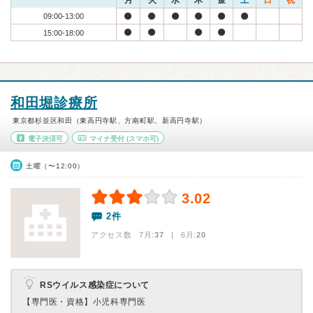
月
火
水
木
金
土
日
祝
09:00-13:00
15:00-18:00
和田堀診療所
東京都杉並区和田（東高円寺駅、方南町駅、新高円寺駅）
電子決済可
マイナ受付
(スマホ可)
土曜（〜12:00）
3.02
2件
アクセス数 7月:
37
| 6月:
20
RSウイルス感染症について
【専門医・資格】
小児科専門医