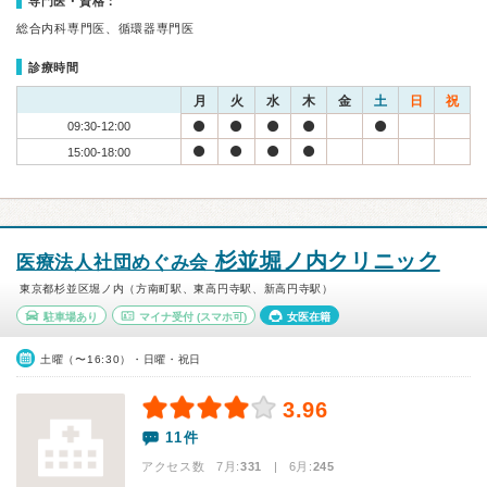
専門医・資格：
総合内科専門医、循環器専門医
診療時間
月
火
水
木
金
土
日
祝
09:30-12:00
15:00-18:00
杉並堀ノ内クリニック
医療法人社団めぐみ会
東京都杉並区堀ノ内（方南町駅、東高円寺駅、新高円寺駅）
駐車場あり
マイナ受付
(スマホ可)
女医在籍
土曜（〜16:30）・日曜・祝日
3.96
11件
アクセス数 7月:
331
| 6月:
245