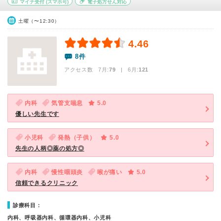
マイナ受付
(スマホ可)
電子処方せん対応
土曜（〜12:30）
4.46
8件
アクセス数 7月:
79
| 6月:
121
内科
気管支喘息
5.0
優しい先生です
小児科
発熱（子供）
5.0
先生の人柄◎薬の処方◎
内科
慢性咽頭炎
喉が痛い
5.0
信頼できるクリニック
診療科目：
内科、呼吸器内科、循環器内科、小児科