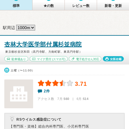
標準
★の数
レビュー数
新着・更新
駅周辺
杏林大学医学部付属杉並病院
東京都杉並区和田（高円寺駅、方南町駅、東高円寺駅）
駐車場あり
マイナ受付
(スマホ可)
電子処方せん対応
女医在籍
土曜（〜11:00）
3.71
2件
アクセス数 7月:
560
| 6月:
514
RSウイルス感染症について
【専門医・資格】
総合内科専門医、小児科専門医