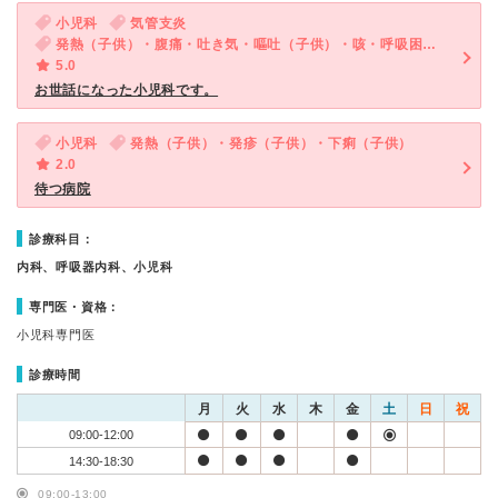
小児科
気管支炎
発熱（子供）・腹痛・吐き気・嘔吐（子供）・咳・呼吸困難（子供）
5.0
お世話になった小児科です。
小児科
発熱（子供）・発疹（子供）・下痢（子供）
2.0
待つ病院
診療科目：
内科、呼吸器内科、小児科
専門医・資格：
小児科専門医
診療時間
月
火
水
木
金
土
日
祝
09:00-12:00
14:30-18:30
09:00-13:00