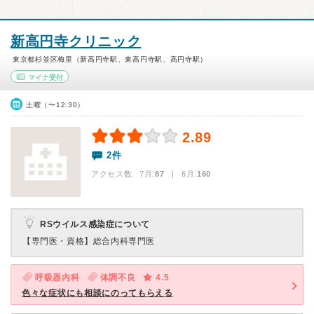
新高円寺クリニック
東京都杉並区梅里（新高円寺駅、東高円寺駅、高円寺駅）
マイナ受付
土曜（〜12:30）
2.89
2件
アクセス数 7月:
87
| 6月:
160
RSウイルス感染症について
【専門医・資格】
総合内科専門医
呼吸器内科
体調不良
4.5
色々な症状にも相談にのってもらえる