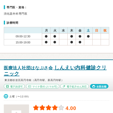
専門医・資格：
消化器外科専門医
診療時間
月
火
水
木
金
土
日
祝
09:00-12:30
15:00-19:00
しんえい内科健診クリ
医療法人社団はなぶさ会
ニック
東京都杉並区高円寺南（高円寺駅、新高円寺駅）
電子決済可
マイナ受付
(スマホ可)
電子処方せん対応
女医在籍
土曜（〜12:00）
4.00