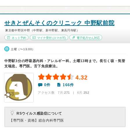
せきとぜんそくのクリニック 中野駅前院
東京都中野区中野（中野駅、新中野駅、東高円寺駅）
ネット予約
マイナ受付
(スマホ可)
電子処方せん対応
土曜（〜13:00）
中野駅3分の呼吸器内科・アレルギー科。土曜13時まで。長引く咳・気管
支喘息。専門医。舌下免疫療法。
4.32
0件
166件
アクセス数 7月:
271
| 6月:
252
RSウイルス感染症について
【専門医・資格】
総合内科専門医