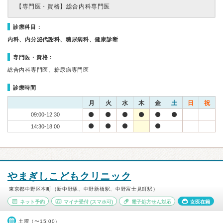
【専門医・資格】
総合内科専門医
診療科目：
内科、内分泌代謝科、糖尿病科、健康診断
専門医・資格：
総合内科専門医、糖尿病専門医
診療時間
月
火
水
木
金
土
日
祝
09:00-12:30
14:30-18:00
やまぎしこどもクリニック
東京都中野区本町（新中野駅、中野新橋駅、中野富士見町駅）
ネット予約
マイナ受付
(スマホ可)
電子処方せん対応
女医在籍
土曜（〜15:00）