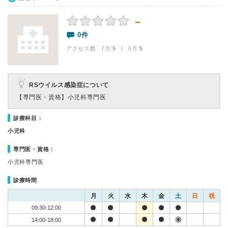
－
0件
アクセス数 7月:
5
| 6月:
5
RSウイルス感染症について
【専門医・資格】
小児科専門医
診療科目：
小児科
専門医・資格：
小児科専門医
診療時間
月
火
水
木
金
土
日
祝
09:30-12:00
14:00-18:00