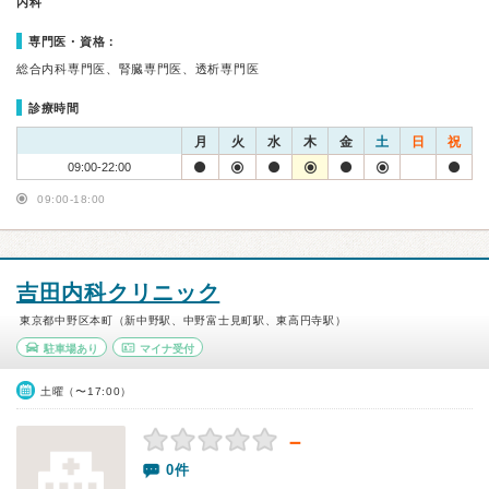
内科
専門医・資格：
総合内科専門医、腎臓専門医、透析専門医
診療時間
月
火
水
木
金
土
日
祝
09:00-22:00
09:00-18:00
吉田内科クリニック
東京都中野区本町（新中野駅、中野富士見町駅、東高円寺駅）
駐車場あり
マイナ受付
土曜（〜17:00）
－
0件