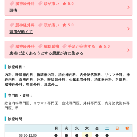
脳神経外科
頭が痛い
5.0
頭痛
脳神経外科
頭が痛い
5.0
頭痛が酷くて
脳神経外科
脳動脈瘤
手足が麻痺する
5.0
患者に近くあろうとする態度が身に染みる
診療科目：
内科、呼吸器内科、循環器内科、消化器内科、内分泌代謝科、リウマチ科、神
経内科、血液内科、外科、呼吸器外科、心臓血管外科、消化器外科、乳腺科、
脳神経外科、整形外科、形成外…
専門医・資格：
総合内科専門医、リウマチ専門医、血液専門医、外科専門医、内分泌代謝科専
門医、甲…
診療時間
月
火
水
木
金
土
日
祝
08:30-12:00