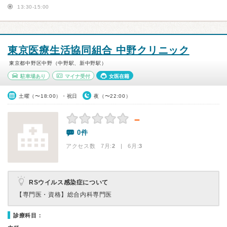
13:30-15:00
東京医療生活協同組合 中野クリニック
東京都中野区中野（中野駅、新中野駅）
駐車場あり
マイナ受付
女医在籍
土曜（〜18:00）・祝日
夜（〜22:00）
－
0件
アクセス数 7月:
2
| 6月:
3
RSウイルス感染症について
【専門医・資格】
総合内科専門医
診療科目：