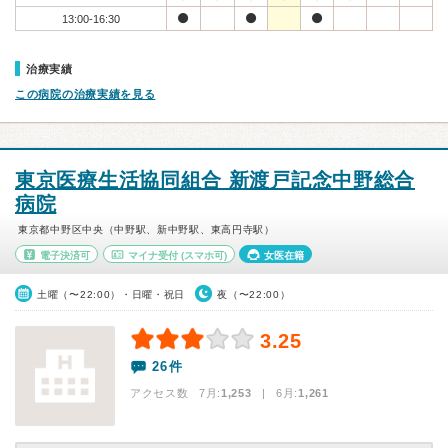
13:00-16:30
治療実績
この病院の治療実績を見る
東京医療生活協同組合 新渡戸記念中野総合
病院
東京都中野区中央（中野駅、新中野駅、東高円寺駅）
電子決済可
マイナ受付
(スマホ可)
女医在籍
土曜（〜22:00）・日曜・祝日
夜（〜22:00）
3.25
26件
アクセス数 7月:
1,253
| 6月:
1,261