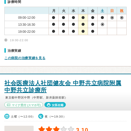
診療時間
月
火
水
木
金
土
日
祝
09:00-12:00
13:30-16:30
19:00-22:00
19:00-22:00
治療実績
この病院の治療実績を見る
社会医療法人社団健友会 中野共立病院附属
中野共立診療所
東京都中野区中野（中野駅、新井薬師前駅）
マイナ受付
(スマホ可)
女医在籍
土曜（〜12:00）
夜（〜19:30）
3.10