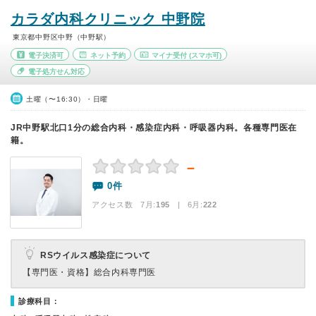
カラダ内科クリニック 中野院
東京都中野区中野（中野駅）
電子決済可
ネット予約
マイナ受付
(スマホ可)
電子処方せん対応
土曜（〜16:30）・日曜
JR中野駅北口1分の総合内科・感染症内科・呼吸器内科。各種専門医在
籍。
－
0件
アクセス数 7月:
195
| 6月:
222
RSウイルス感染症について
【専門医・資格】
総合内科専門医
診療科目：