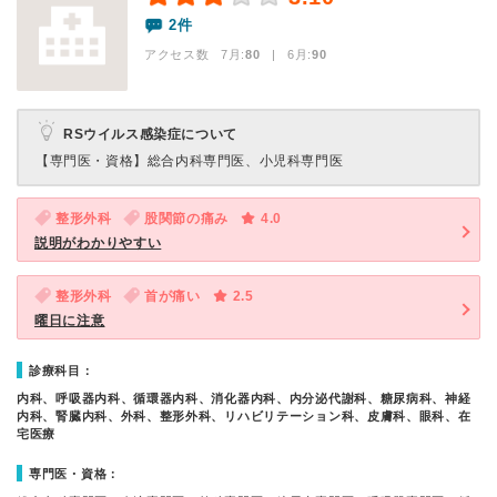
2件
アクセス数 7月:
80
| 6月:
90
RSウイルス感染症について
【専門医・資格】
総合内科専門医、小児科専門医
整形外科
股関節の痛み
4.0
説明がわかりやすい
整形外科
首が痛い
2.5
曜日に注意
診療科目：
内科、呼吸器内科、循環器内科、消化器内科、内分泌代謝科、糖尿病科、神経
内科、腎臓内科、外科、整形外科、リハビリテーション科、皮膚科、眼科、在
宅医療
専門医・資格：