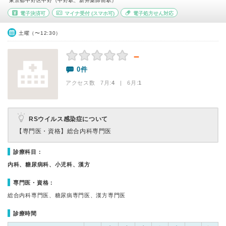
東京都中野区中野（中野駅、新井薬師前駅）
電子決済可
マイナ受付
(スマホ可)
電子処方せん対応
土曜（〜12:30）
－
0件
アクセス数 7月:
4
| 6月:
1
RSウイルス感染症について
【専門医・資格】
総合内科専門医
診療科目：
内科、糖尿病科、小児科、漢方
専門医・資格：
総合内科専門医、糖尿病専門医、漢方専門医
診療時間