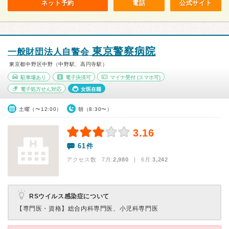
ネット予約
電話
公式サイト
東京警察病院
一般財団法人自警会
東京都中野区中野（中野駅、高円寺駅）
駐車場あり
電子決済可
マイナ受付
(スマホ可)
電子処方せん対応
女医在籍
土曜（〜12:00）
朝（8:30〜）
3.16
61件
アクセス数 7月:
2,980
| 6月:
3,242
RSウイルス感染症について
【専門医・資格】
総合内科専門医、小児科専門医