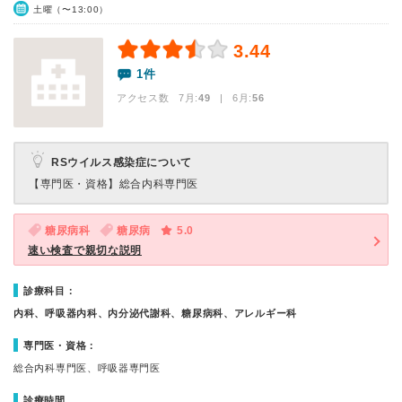
土曜（〜13:00）
3.44
1件
アクセス数 7月:
49
| 6月:
56
RSウイルス感染症について
【専門医・資格】
総合内科専門医
糖尿病科
糖尿病
5.0
速い検査で親切な説明
診療科目：
内科、呼吸器内科、内分泌代謝科、糖尿病科、アレルギー科
専門医・資格：
総合内科専門医、呼吸器専門医
診療時間