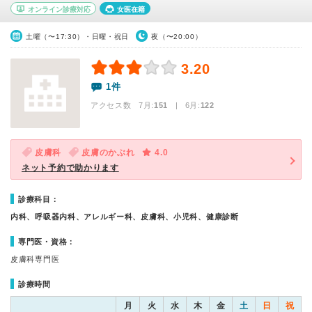
オンライン診療対応
女医在籍
土曜（〜17:30）・日曜・祝日
夜（〜20:00）
3.20
1件
アクセス数 7月:
151
| 6月:
122
皮膚科
皮膚のかぶれ
4.0
ネット予約で助かります
診療科目：
内科、呼吸器内科、アレルギー科、皮膚科、小児科、健康診断
専門医・資格：
皮膚科専門医
診療時間
月
火
水
木
金
土
日
祝