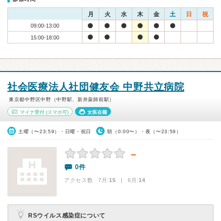
月
火
水
木
金
土
日
祝
09:00-13:00
15:00-18:00
社会医療法人社団健友会 中野共立病院
東京都中野区中野（中野駅、新井薬師前駅）
マイナ受付
(スマホ可)
女医在籍
土曜（〜23:59）・日曜・祝日
朝（0:00〜）・夜（〜23:59）
－
0件
アクセス数 7月:
15
| 6月:
14
RSウイルス感染症について