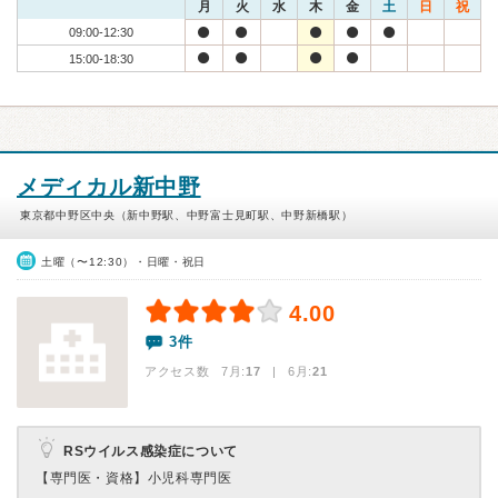
月
火
水
木
金
土
日
祝
09:00-12:30
15:00-18:30
メディカル新中野
東京都中野区中央（新中野駅、中野富士見町駅、中野新橋駅）
土曜（〜12:30）・日曜・祝日
4.00
3件
アクセス数 7月:
17
| 6月:
21
RSウイルス感染症について
【専門医・資格】
小児科専門医