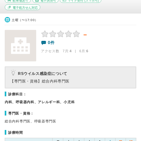
駐車場あり
電子決済可
マイナ受付
(スマホ可)
電子処方せん対応
土曜（〜17:00）
－
0件
アクセス数 7月:
4
| 6月:
6
RSウイルス感染症について
【専門医・資格】
総合内科専門医
診療科目：
内科、呼吸器内科、アレルギー科、小児科
専門医・資格：
総合内科専門医、呼吸器専門医
診療時間