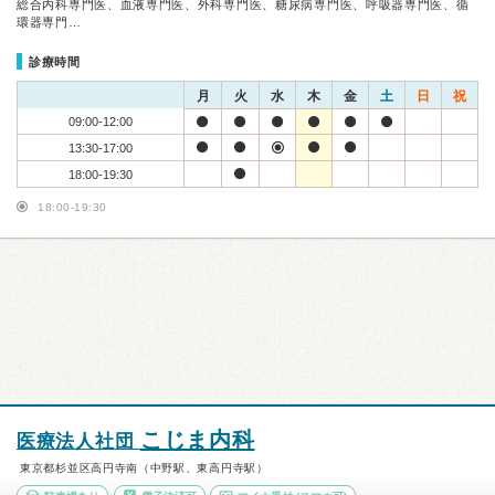
総合内科専門医、血液専門医、外科専門医、糖尿病専門医、呼吸器専門医、循
環器専門…
診療時間
月
火
水
木
金
土
日
祝
09:00-12:00
13:30-17:00
18:00-19:30
18:00-19:30
こじま内科
医療法人社団
東京都杉並区高円寺南（中野駅、東高円寺駅）