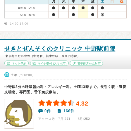
月
火
水
木
金
土
日
祝
09:00-12:00
15:00-18:30
14:00-17:00
せきとぜんそくのクリニック 中野駅前院
東京都中野区中野（中野駅、新中野駅、東高円寺駅）
ネット予約
マイナ受付
(スマホ可)
電子処方せん対応
土曜（〜13:00）
中野駅3分の呼吸器内科・アレルギー科。土曜13時まで。長引く咳・気管
支喘息。専門医。舌下免疫療法。
4.32
0件
166件
アクセス数 7月:
271
| 6月:
252