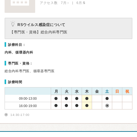
アクセス数 7月:
-
| 6月:
5
RSウイルス感染症について
【専門医・資格】
総合内科専門医
診療科目：
内科、循環器内科
専門医・資格：
総合内科専門医、循環器専門医
診療時間
月
火
水
木
金
土
日
祝
09:00-13:00
16:00-19:00
14:30-17:00