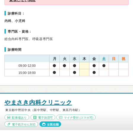
緊張しない病院
診療科目：
内科、小児科
専門医・資格：
総合内科専門医、呼吸器専門医
診療時間
月
火
水
木
金
土
日
祝
09:00-12:00
15:00-18:00
やまさき内科クリニック
東京都中野区中央（新中野駅、中野駅、東高円寺駅）
駐車場あり
電子決済可
マイナ受付
(スマホ可)
電子処方せん対応
女医在籍