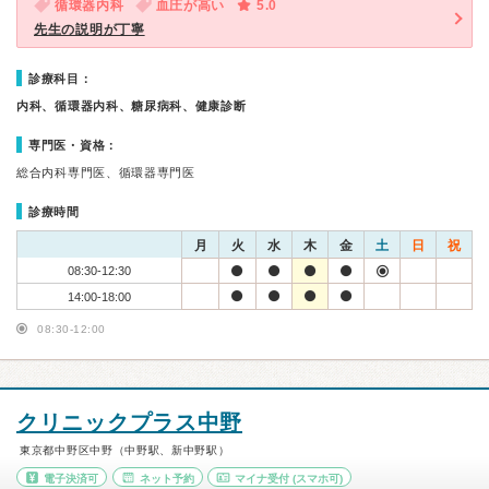
循環器内科
血圧が高い
5.0
先生の説明が丁寧
診療科目：
内科、循環器内科、糖尿病科、健康診断
専門医・資格：
総合内科専門医、循環器専門医
診療時間
月
火
水
木
金
土
日
祝
08:30-12:30
14:00-18:00
08:30-12:00
クリニックプラス中野
東京都中野区中野（中野駅、新中野駅）
電子決済可
ネット予約
マイナ受付
(スマホ可)