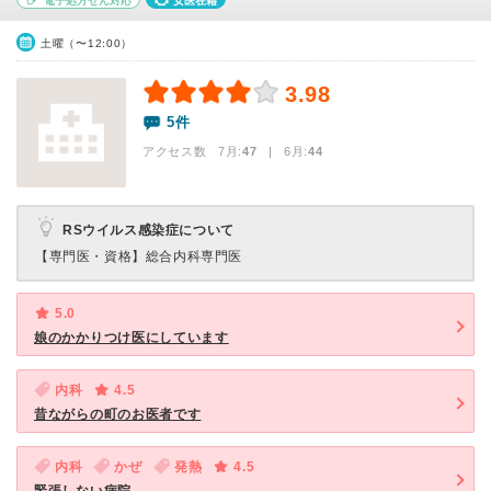
電子処方せん対応
女医在籍
土曜（〜12:00）
3.98
5件
アクセス数 7月:
47
| 6月:
44
RSウイルス感染症について
【専門医・資格】
総合内科専門医
5.0
娘のかかりつけ医にしています
内科
4.5
昔ながらの町のお医者です
内科
かぜ
発熱
4.5