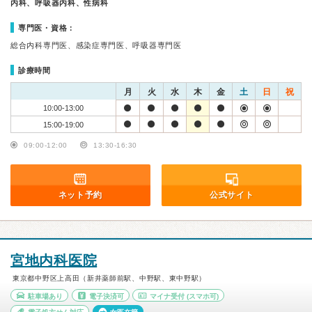
内科、呼吸器内科、性病科
専門医・資格：
総合内科専門医、感染症専門医、呼吸器専門医
診療時間
月
火
水
木
金
土
日
祝
10:00-13:00
15:00-19:00
09:00-12:00
13:30-16:30
ネット予約
公式サイト
宮地内科医院
東京都中野区上高田（新井薬師前駅、中野駅、東中野駅）
駐車場あり
電子決済可
マイナ受付
(スマホ可)