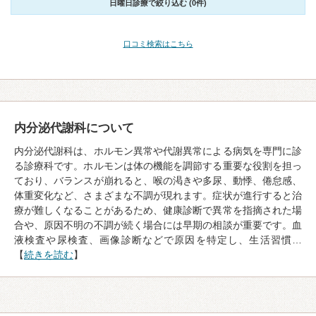
日曜日診療で絞り込む (0件)
口コミ検索はこちら
内分泌代謝科について
内分泌代謝科は、ホルモン異常や代謝異常による病気を専門に診
る診療科です。ホルモンは体の機能を調節する重要な役割を担っ
ており、バランスが崩れると、喉の渇きや多尿、動悸、倦怠感、
体重変化など、さまざまな不調が現れます。症状が進行すると治
療が難しくなることがあるため、健康診断で異常を指摘された場
合や、原因不明の不調が続く場合には早期の相談が重要です。血
液検査や尿検査、画像診断などで原因を特定し、生活習慣…
【
続きを読む
】