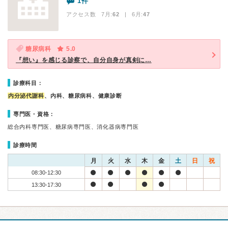
1件
アクセス数 7月:
62
| 6月:
47
糖尿病科
5.0
『想い』を感じる診察で、自分自身が真剣に…
診療科目：
内分泌代謝科
、内科、糖尿病科、健康診断
専門医・資格：
総合内科専門医、糖尿病専門医、消化器病専門医
診療時間
月
火
水
木
金
土
日
祝
08:30-12:30
13:30-17:30