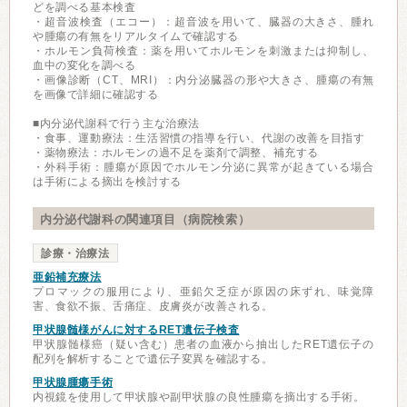
どを調べる基本検査
・超音波検査（エコー）：超音波を用いて、臓器の大きさ、腫れ
や腫瘍の有無をリアルタイムで確認する
・ホルモン負荷検査：薬を用いてホルモンを刺激または抑制し、
血中の変化を調べる
・画像診断（CT、MRI）：内分泌臓器の形や大きさ、腫瘍の有無
を画像で詳細に確認する
■内分泌代謝科で行う主な治療法
・食事、運動療法：生活習慣の指導を行い、代謝の改善を目指す
・薬物療法：ホルモンの過不足を薬剤で調整、補充する
・外科手術：腫瘍が原因でホルモン分泌に異常が起きている場合
は手術による摘出を検討する
内分泌代謝科の関連項目（病院検索）
診療・治療法
亜鉛補充療法
プロマックの服用により、亜鉛欠乏症が原因の床ずれ、味覚障
害、食欲不振、舌痛症、皮膚炎が改善される。
甲状腺髄様がんに対するRET遺伝子検査
甲状腺髄様癌（疑い含む）患者の血液から抽出したRET遺伝子の
配列を解析することで遺伝子変異を確認する。
甲状腺腫瘍手術
内視鏡を使用して甲状腺や副甲状腺の良性腫瘍を摘出する手術。