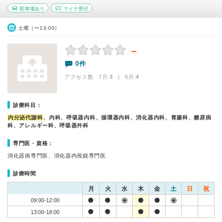
駐車場あり
マイナ受付
土曜（〜13:00）
－
0件
アクセス数 7月:
3
| 6月:
4
診療科目：
内分泌代謝科
、内科、呼吸器内科、循環器内科、消化器内科、胃腸科、糖尿病
科、アレルギー科、呼吸器外科
専門医・資格：
消化器病専門医、消化器内視鏡専門医
診療時間
月
火
水
木
金
土
日
祝
09:00-12:00
13:00-18:00