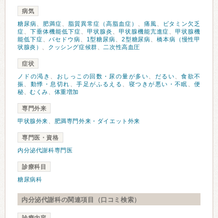
病気
糖尿病
、
肥満症
、
脂質異常症（高脂血症）
、
痛風
、
ビタミン欠乏
症
、
下垂体機能低下症
、
甲状腺炎
、
甲状腺機能亢進症
、
甲状腺機
能低下症
、
バセドウ病
、
1型糖尿病
、
2型糖尿病
、
橋本病（慢性甲
状腺炎）
、
クッシング症候群
、
二次性高血圧
症状
ノドの渇き
、
おしっこの回数・尿の量が多い
、
だるい
、
食欲不
振
、
動悸・息切れ
、
手足がふるえる
、
寝つきが悪い・不眠
、
便
秘
、
むくみ
、
体重増加
専門外来
甲状腺外来
、
肥満専門外来・ダイエット外来
専門医・資格
内分泌代謝科専門医
診療科目
糖尿病科
内分泌代謝科の関連項目（口コミ検索）