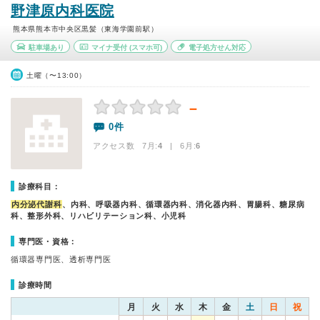
野津原内科医院
熊本県熊本市中央区黒髪（東海学園前駅）
駐車場あり
マイナ受付
(スマホ可)
電子処方せん対応
土曜（〜13:00）
－
0件
アクセス数 7月:
4
| 6月:
6
診療科目：
内分泌代謝科
、内科、呼吸器内科、循環器内科、消化器内科、胃腸科、糖尿病
科、整形外科、リハビリテーション科、小児科
専門医・資格：
循環器専門医、透析専門医
診療時間
月
火
水
木
金
土
日
祝