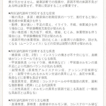
療が欠かせません。健康診断での指摘や、原因不明の体調不良が
ある時は放置せず、早期に受診することが重要です。
■内分泌代謝科で対応する主な症状
・喉の渇き、多尿：糖尿病の初期症状の一つで、進行すると強い
倦怠感や体重減少を伴う
・動悸、脈が速い：手足の震え、イライラ、不眠、体重減少を伴
う場合には、甲状腺機能亢進症が疑われる
・強い倦怠感：気力低下、眠気、便秘、むくみ、体重増加を伴う
場合には、甲状腺機能低下症が疑われる
・原因不明の体重増加、顔のむくみ：お腹周りの脂肪や、顔が丸
くなる（ムーンフェイス）などの症状は副腎の異常が疑われる
■内分泌代謝科で診療する主な疾患
・糖尿病（1型、2型）：インスリンの働きが不十分になり、血糖
値がコントロールできなくなる病気
・甲状腺疾患（バセドウ病、橋本病など）：甲状腺ホルモンの過
不足により代謝のバランスが乱れる病気
・副腎疾患（原発性アルドステロン症、クッシング症候群な
ど）：副腎で作られるホルモン分泌の異常により、血圧や体重、
免疫などに影響を及ぼす病気
・脂質異常症、肥満症：コレステロールや中性脂肪の異常、過剰
な脂肪蓄積（肥満）による代謝異常
・二次性高血圧：ホルモンの異常が原因で起こる高血圧（一般的
な高血圧とは異なる）
■内分泌代謝科で行う主な検査
・血液検査、尿検査：血糖値やホルモン値、コレステロール値な