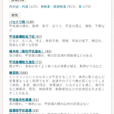
診療内容
内分泌・代謝
(125)、
再検査・精密検査
(913)、
首
(170)
病気
バセドウ病
(149)
甲状腺の腫れ、動悸、多汗、ほてり、手足の震え、微熱、下痢な
ど
甲状腺機能低下症
(87)
だるさ、むくみ、冷え、食欲不振、便秘、性欲の低下、物忘れ、
貧血など様々な症状
橋本病（慢性甲状腺炎）
(93)
首の腫れ、甲状腺の腫れ、喉の圧迫感や異物感などがある
甲状腺機能亢進症
(71)
脈が早い、食欲が出てよく食べるが体重が減る、動悸がでるなど
糖尿病
(568)
インスリンというホルモンが不足することで、体内に取り込んだ
栄養素をうまく利用できず、血液中のブドウ糖が高くなってしま
う病気。 多尿、喉の渇き、体重減少、だるさなどを感じ、進行す
ると網膜症、腎症、神経障害、動脈硬化などの合併症を引き起こ
すことがある。
甲状腺良性腫瘍
(31)
首の腫れ。一般的には、甲状腺の腫れ以外の症状はない
腺腫様甲状腺腫
(18)