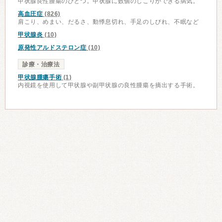
甲状腺良性腫瘍のひとつ。甲状腺に数個のしこりができる病気。
高血圧症
(826)
肩こり、めまい、だるさ、動悸息切れ、手足のしびれ、不眠など
甲状腺炎
(10)
原発性アルドステロン症
(10)
診療・治療法
甲状腺腫瘍手術
(1)
内視鏡を使用して甲状腺や副甲状腺の良性腫瘍を摘出する手術。