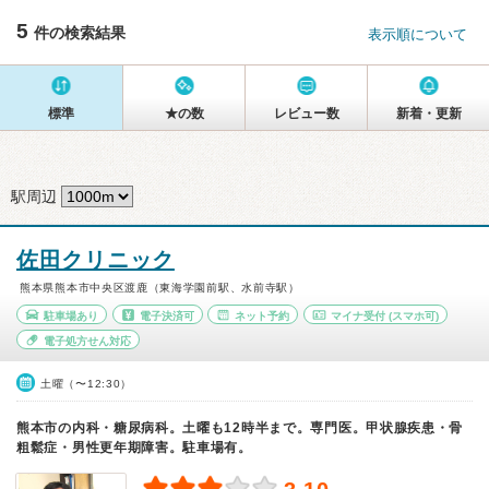
5
件の検索結果
表示順について
標準
★の数
レビュー数
新着・更新
駅周辺
佐田クリニック
熊本県熊本市中央区渡鹿（東海学園前駅、水前寺駅）
駐車場あり
電子決済可
ネット予約
マイナ受付
(スマホ可)
電子処方せん対応
土曜（〜12:30）
熊本市の内科・糖尿病科。土曜も12時半まで。専門医。甲状腺疾患・骨
粗鬆症・男性更年期障害。駐車場有。