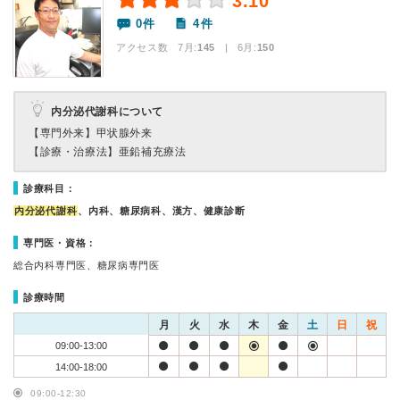
3.10
0件
4件
アクセス数 7月:
145
| 6月:
150
内分泌代謝科について
【専門外来】
甲状腺外来
【診療・治療法】
亜鉛補充療法
診療科目：
内分泌代謝科
、内科、糖尿病科、漢方、健康診断
専門医・資格：
総合内科専門医、糖尿病専門医
診療時間
月
火
水
木
金
土
日
祝
09:00-13:00
14:00-18:00
09:00-12:30