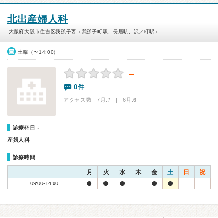
北出産婦人科
大阪府大阪市住吉区我孫子西（我孫子町駅、長居駅、沢ノ町駅）
土曜（〜14:00）
－
0件
アクセス数 7月:
7
| 6月:
6
診療科目：
産婦人科
診療時間
月
火
水
木
金
土
日
祝
09:00-14:00