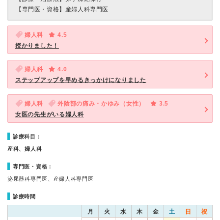
【専門医・資格】
産婦人科専門医
婦人科
4.5
授かりました！
婦人科
4.0
ステップアップを早めるきっかけになりました
婦人科
外陰部の痛み・かゆみ（女性）
3.5
女医の先生がいる婦人科
診療科目：
産科、婦人科
専門医・資格：
泌尿器科専門医、産婦人科専門医
診療時間
月
火
水
木
金
土
日
祝