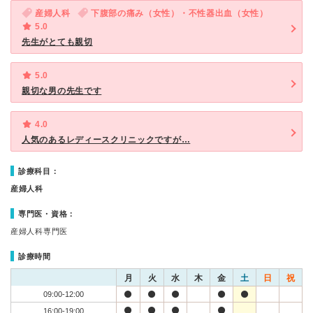
産婦人科
下腹部の痛み（女性）・不性器出血（女性）
5.0
先生がとても親切
5.0
親切な男の先生です
4.0
人気のあるレディースクリニックですが…
診療科目：
産婦人科
専門医・資格：
産婦人科専門医
診療時間
月
火
水
木
金
土
日
祝
09:00-12:00
16:00-19:00