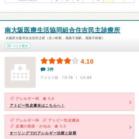
南大阪医療生活協同組合住吉民主診療所
大阪府大阪市住吉区沢之町（沢ノ町駅、我孫子前駅、我孫子町駅）
マイナ受付
4.10
3件
アクセス数 7月:
79
| 6月:
63
アレルギー科
5.0
アトピー性皮膚炎はこちらへ！
アレルギー科
アトピー性皮膚炎
皮膚の発疹・かゆみ
5.0
オーリングでのアレルギー治療と診察