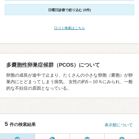
日曜日診療で絞り込む (0件)
口コミ検索はこちら
多嚢胞性卵巣症候群（PCOS）について
卵胞の成⻑が途中で止まり、たくさんの⼩さな卵胞（嚢胞）が卵
巣内にとどまってしまう病気。 女性の約5～10％にみられ、一般
的な不妊症の原因となっている。
5
件の検索結果
表示順について