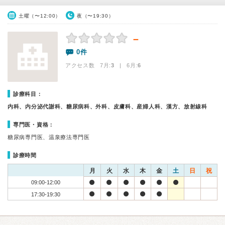
土曜（〜12:00）
夜（〜19:30）
－
0件
アクセス数 7月:
3
| 6月:
6
診療科目：
内科、内分泌代謝科、糖尿病科、外科、皮膚科、産婦人科、漢方、放射線科
専門医・資格：
糖尿病専門医、温泉療法専門医
診療時間
月
火
水
木
金
土
日
祝
09:00-12:00
17:30-19:30