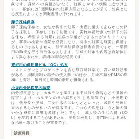
象です。身体への負担が少なく、妊娠しやすい状態に近づけま
す。一般的には1週間以内の短期入院となることが多く、対象とな
る疾患によっては保険適用で行われます。
卵子凍結保存
卵子凍結保存は、女性が将来の妊娠・出産に備えてあらかじめ卵
子を採取し、保存しておく技術です。実施年齢時点での卵子の質
を保ち、希望する時期に妊娠の準備ができるのがメリットです
が、事前の検査や通院が必要になり、将来の妊娠を確実に保証す
るものではありません。卵子凍結保存は原則自費ですが、一部費
用の助成を行う自治体もあります。助成の対象や内容は自治体に
より異なるため、詳細の確認が必要です。
避妊用の低用量ピル（OC）処方
エストロゲンとプロゲスチンを含む経口避妊薬で、高い避妊効果
がある。排卵抑制や精子の侵入防止のほか、月経不順やPMSの緩
和にも有効。毎日同じ時間の服用が推奨される。
小児内分泌疾患の診療
内分泌疾患とは、ホルモンを産生する甲状腺や副腎などの臓器の
障害により、ホルモンの量の異常が生じる病気です。小児期で
は、低身長や肥満、二次性徴のズレなどといった、成長や発達に
直結するものが多いのが特徴です。これらの疾患は、心と体の健
やかな成長に影響を及ぼすだけでなく、成人後の生活の質（QO
L）を左右することがあるため、早期に発見し、専門医による適切
な治療へ繋げることが重要です。
診療科目