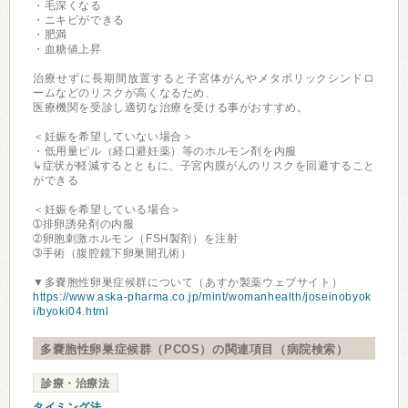
・毛深くなる
・ニキビができる
・肥満
・血糖値上昇
治療せずに長期間放置すると子宮体がんやメタボリックシンドロ
ームなどのリスクが高くなるため、
医療機関を受診し適切な治療を受ける事がおすすめ。
＜妊娠を希望していない場合＞
・低用量ピル（経口避妊薬）等のホルモン剤を内服
↳症状が軽減するとともに、子宮内膜がんのリスクを回避すること
ができる
＜妊娠を希望している場合＞
➀排卵誘発剤の内服
➁卵胞刺激ホルモン（FSH製剤）を注射
➂手術（腹腔鏡下卵巣開孔術）
▼多嚢胞性卵巣症候群について（あすか製薬ウェブサイト）
https://www.aska-pharma.co.jp/mint/womanhealth/joseinobyok
i/byoki04.html
多嚢胞性卵巣症候群（PCOS）の関連項目（病院検索）
診療・治療法
タイミング法