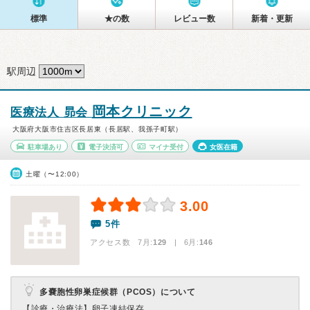
標準
★の数
レビュー数
新着・更新
駅周辺
岡本クリニック
医療法人 昴会
大阪府大阪市住吉区長居東（長居駅、我孫子町駅）
駐車場あり
電子決済可
マイナ受付
女医在籍
土曜（〜12:00）
3.00
5件
アクセス数 7月:
129
| 6月:
146
多嚢胞性卵巣症候群（PCOS）について
【診療・治療法】
卵子凍結保存