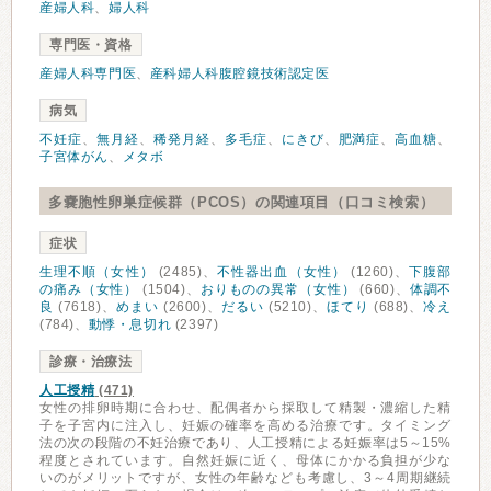
産婦人科
、
婦人科
専門医・資格
産婦人科専門医
、
産科婦人科腹腔鏡技術認定医
病気
不妊症
、
無月経
、
稀発月経
、
多毛症
、
にきび
、
肥満症
、
高血糖
、
子宮体がん
、
メタボ
多嚢胞性卵巣症候群（PCOS）の関連項目（口コミ検索）
症状
生理不順（女性）
(2485)、
不性器出血（女性）
(1260)、
下腹部
の痛み（女性）
(1504)、
おりものの異常（女性）
(660)、
体調不
良
(7618)、
めまい
(2600)、
だるい
(5210)、
ほてり
(688)、
冷え
(784)、
動悸・息切れ
(2397)
診療・治療法
人工授精
(471)
女性の排卵時期に合わせ、配偶者から採取して精製・濃縮した精
子を子宮内に注入し、妊娠の確率を高める治療です。タイミング
法の次の段階の不妊治療であり、人工授精による妊娠率は5～15%
程度とされています。自然妊娠に近く、母体にかかる負担が少な
いのがメリットですが、女性の年齢なども考慮し、3～4周期継続