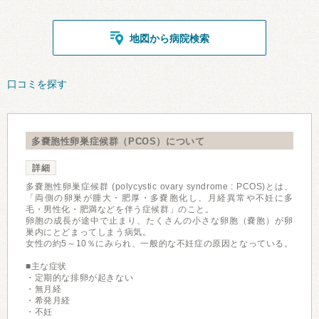
地図から病院検索
口コミを探す
多嚢胞性卵巣症候群（PCOS）について
詳細
多嚢胞性卵巣症候群 (polycystic ovary syndrome : PCOS)とは、
「両側の卵巣が腫大・肥厚・多嚢胞化し、月経異常や不妊に多
毛・男性化・肥満などを伴う症候群」のこと。
卵胞の成⻑が途中で止まり、たくさんの⼩さな卵胞（嚢胞）が卵
巣内にとどまってしまう病気。
女性の約5～10％にみられ、一般的な不妊症の原因となっている。
■主な症状
・定期的な排卵が起きない
・無月経
・希発月経
・不妊