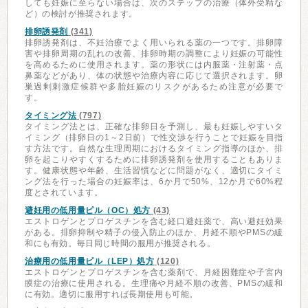
しても妊娠に至らない場合は、次のステップの治療（体外受精な
ど）の検討が推奨されます。
排卵誘発剤
(341)
排卵誘発剤は、不妊治療でよく用いられる薬の一つです。排卵障
害や排卵周期の乱れの改善、排卵時期の調整により妊娠の可能性
を高めるために使用されます。薬の形状には内服薬・注射薬・点
鼻薬などがあり、体の状態や治療内容に応じて選択されます。卵
巣過剰刺激症候群や多胎妊娠のリスクがあるため注意が必要で
す。
タイミング法
(797)
タイミング法とは、正確な排卵日を予測し、最も妊娠しやすいタ
イミング（排卵日の1～2日前）で性交渉を行うことで妊娠を目指
す方法です。自然な生理周期におけるタイミング指導のほか、排
卵を起こりやすくするために排卵誘発剤を使用することもありま
す。健康状態や年齢、生活習慣などに問題がなく、適切にタイミ
ング法を行った場合の妊娠率は、6か月で50%、12か月で60%程
度とされています。
避妊用の低用量ピル（OC）処方
(43)
エストロゲンとプロゲスチンを含む経口避妊薬で、高い避妊効果
がある。排卵抑制や精子の侵入防止のほか、月経不順やPMSの緩
和にも有効。毎日同じ時間の服用が推奨される。
治療用の低用量ピル（LEP）処方
(120)
エストロゲンとプロゲスチンを含む薬剤で、月経困難症や子宮内
膜症の治療に使用される。生理痛や月経不順の改善、PMSの緩和
に有効。適切に服用すれば長期使用も可能。