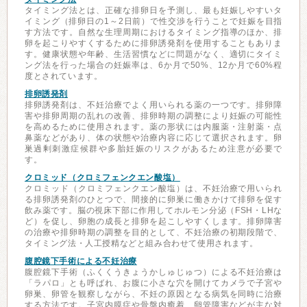
タイミング法とは、正確な排卵日を予測し、最も妊娠しやすいタ
イミング（排卵日の1～2日前）で性交渉を行うことで妊娠を目指
す方法です。自然な生理周期におけるタイミング指導のほか、排
卵を起こりやすくするために排卵誘発剤を使用することもありま
す。健康状態や年齢、生活習慣などに問題がなく、適切にタイミ
ング法を行った場合の妊娠率は、6か月で50%、12か月で60%程
度とされています。
排卵誘発剤
排卵誘発剤は、不妊治療でよく用いられる薬の一つです。排卵障
害や排卵周期の乱れの改善、排卵時期の調整により妊娠の可能性
を高めるために使用されます。薬の形状には内服薬・注射薬・点
鼻薬などがあり、体の状態や治療内容に応じて選択されます。卵
巣過剰刺激症候群や多胎妊娠のリスクがあるため注意が必要で
す。
クロミッド（クロミフェンクエン酸塩）
クロミッド（クロミフェンクエン酸塩）は、不妊治療で用いられ
る排卵誘発剤のひとつで、間接的に卵巣に働きかけて排卵を促す
飲み薬です。脳の視床下部に作用してホルモン分泌（FSH・LHな
ど）を促し、卵胞の成長と排卵を起こしやすくします。排卵障害
の治療や排卵時期の調整を目的として、不妊治療の初期段階で、
タイミング法・人工授精などと組み合わせて使用されます。
腹腔鏡下手術による不妊治療
腹腔鏡下手術（ふくくうきょうかしゅじゅつ）による不妊治療は
「ラパロ」とも呼ばれ、お腹に小さな穴を開けてカメラで子宮や
卵巣、卵管を観察しながら、不妊の原因となる病気を同時に治療
する方法です。子宮内膜症や骨盤内癒着、卵管障害などが主な対