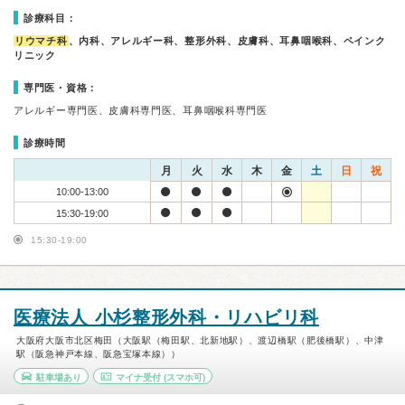
診療科目：
リウマチ科
、内科、アレルギー科、整形外科、皮膚科、耳鼻咽喉科、ペインク
リニック
専門医・資格：
アレルギー専門医、皮膚科専門医、耳鼻咽喉科専門医
診療時間
月
火
水
木
金
土
日
祝
10:00-13:00
15:30-19:00
15:30-19:00
医療法人 小杉整形外科・リハビリ科
大阪府大阪市北区梅田（大阪駅（梅田駅、北新地駅）、渡辺橋駅（肥後橋駅）、中津
駅（阪急神戸本線、阪急宝塚本線））
駐車場あり
マイナ受付
(スマホ可)