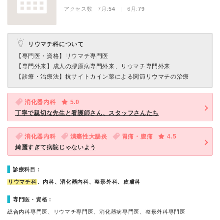
アクセス数 7月:
54
| 6月:
79
リウマチ科について
【専門医・資格】
リウマチ専門医
【専門外来】
成人の膠原病専門外来、リウマチ専門外来
【診療・治療法】
抗サイトカイン薬による関節リウマチの治療
消化器内科
5.0
丁寧で親切な先生と看護師さん、スタッフさんたち
消化器内科
潰瘍性大腸炎
胃痛・腹痛
4.5
綺麗すぎて病院じゃないよう
診療科目：
リウマチ科
、内科、消化器内科、整形外科、皮膚科
専門医・資格：
総合内科専門医、リウマチ専門医、消化器病専門医、整形外科専門医