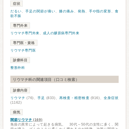
症状
だるい
、
手足の関節が痛い
、
膝の痛み
、
発熱
、
手や指の変形
、
食
欲不振
専門外来
リウマチ専門外来
、
成人の膠原病専門外来
専門医・資格
リウマチ専門医
診療科目
整形外科
リウマチ科の関連項目（口コミ検索）
診療内容
リウマチ
(76)、
手足
(833)、
再検査・精密検査
(916)、
全身症状
(1162)
病気
関節リウマチ
(169)
免疫の異常によって起きる病気。 30代～50代の女性に多く、関