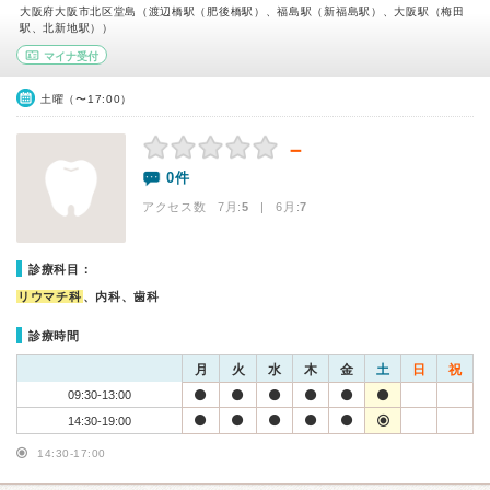
大阪府大阪市北区堂島（渡辺橋駅（肥後橋駅）、福島駅（新福島駅）、大阪駅（梅田
駅、北新地駅））
マイナ受付
土曜（〜17:00）
－
0件
アクセス数 7月:
5
| 6月:
7
診療科目：
リウマチ科
、内科、歯科
診療時間
月
火
水
木
金
土
日
祝
09:30-13:00
14:30-19:00
14:30-17:00