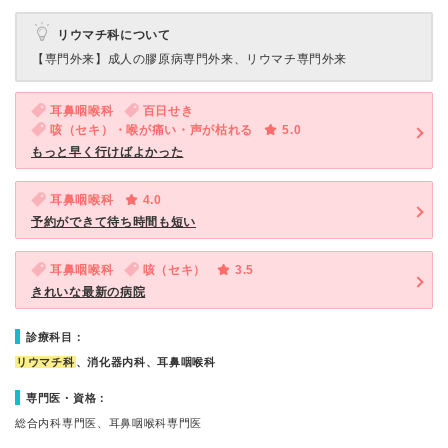
リウマチ科について
【専門外来】
成人の膠原病専門外来、リウマチ専門外来
耳鼻咽喉科
百日せき
咳（セキ）・喉が痛い・声が枯れる
5.0
もっと早く行けばよかった
耳鼻咽喉科
4.0
予約ができて待ち時間も短い
耳鼻咽喉科
咳（セキ）
3.5
きれいな最新の病院
診療科目：
リウマチ科
、消化器内科、耳鼻咽喉科
専門医・資格：
総合内科専門医、耳鼻咽喉科専門医