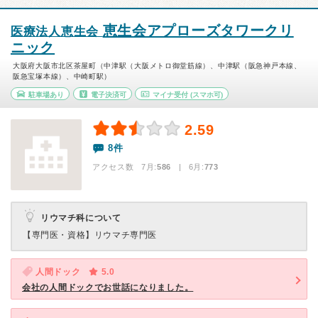
恵生会アプローズタワークリ
医療法人恵生会
ニック
大阪府大阪市北区茶屋町（中津駅（大阪メトロ御堂筋線）、中津駅（阪急神戸本線、
阪急宝塚本線）、中崎町駅）
駐車場あり
電子決済可
マイナ受付
(スマホ可)
2.59
8件
アクセス数 7月:
586
| 6月:
773
リウマチ科について
【専門医・資格】
リウマチ専門医
人間ドック
5.0
会社の人間ドックでお世話になりました。