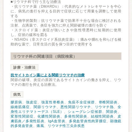
■リウマチ科で行う主な治療法
・抗リウマチ薬（DMARDs）：代表的なメトトレキサートを中心
に、病気の進行を抑える目的で症状に応じて用量を調整して使用
する
・生物学的製剤：抗リウマチ薬で効果不十分な場合に検討される
注射、点滴薬で、炎症を強力に抑え関節破壊の進行を防ぐ
・ステロイド薬：炎症が強いときや急性増悪時に短期的に使用
し、症状の緩和を図る
・NSAIDs（非ステロイド系抗炎症薬）：痛みや腫れを和らげる補
助的な薬で、日常生活の質を保つ目的で使用する
リウマチ科の関連項目（病院検索）
診療・治療法
抗サイトカイン薬による関節リウマチの治療
関節の破壊、炎症の原因であるサイトカインの働きを抑え、リウ
マチの進行を抑える治療法。
病気
膠原病
、
強皮症
、
強直性脊椎炎
、
免疫不全症候群
、
脊椎関節炎
、
線維筋痛症
、
関節リウマチ
、
悪性関節リウマチ
、
リウマチ熱
、
全
身性エリテマトーデス（SLE）
、
シェーグレン症候群
、
関節炎
、
変形性関節症
、
化膿性関節炎
、
多発性関節炎
、
結核性関節炎
、
皮
膚筋炎／多発性筋炎
、
IgA血管炎
、
多発血管炎性肉芽腫症
、
顕微鏡
的多発血管炎
、
痛風
、
リウマチ性三尖弁疾患