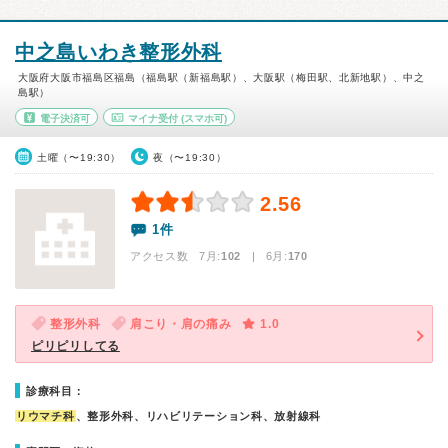
中之島いわき整形外科
大阪府大阪市福島区福島（福島駅（新福島駅）、大阪駅（梅田駅、北新地駅）、中之
島駅）
電子決済可
マイナ受付
(スマホ可)
土曜（〜19:30）
夜（〜19:30）
2.56
1件
アクセス数 7月:
102
| 6月:
170
整形外科
肩こり・肩の痛み
1.0
ピリピリしてる
診療科目：
リウマチ科
、整形外科、リハビリテーション科、放射線科