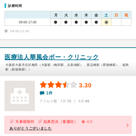
診療時間
月
火
水
木
金
土
日
祝
09:00-17:00
09:00-12:00
医療法人華風会ボー・クリニック
大阪府大阪市北区梅田（大阪駅（梅田駅、北新地駅）、渡辺橋駅（肥後橋駅）、福島
駅（新福島駅））
3.30
1件
アクセス数 7月:
75
| 6月:
86
耳鼻咽喉科
副鼻腔炎（蓄膿症）
4.5
ありがとうございました