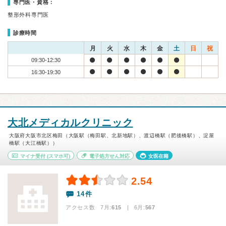
専門医・資格：
整形外科専門医
診療時間
月
火
水
木
金
土
日
祝
09:30-12:30
16:30-19:30
大北メディカルクリニック
大阪府大阪市北区梅田（大阪駅（梅田駅、北新地駅）、渡辺橋駅（肥後橋駅）、淀屋
橋駅（大江橋駅））
マイナ受付
(スマホ可)
電子処方せん対応
女医在籍
2.54
14件
アクセス数 7月:
615
| 6月:
567