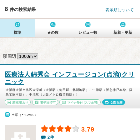
8
件の検索結果
表示順について
標準
★の数
レビュー数
新着・更新
駅周辺
医療法人錦秀会 インフュージョン(点滴)クリ
ニック
大阪府大阪市北区大深町（大阪駅（梅田駅、北新地駅）、中津駅（阪急神戸本線、阪
急宝塚本線）、中津駅（大阪メトロ御堂筋線））
駐車場あり
電子決済可
マイナ受付
(スマホ可)
女医在籍
土曜（〜12:00）
3.79
2件