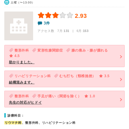
土曜（〜13:00）
2.93
3件
アクセス数 7月:
131
| 6月:
153
整形外科
変形性膝関節症
膝の痛み・膝が腫れる
4.5
助かりました。
リハビリテーション科
むち打ち（頸椎捻挫）
3.5
結構混みます。
整形外科
手足が痛い（関節を除く）
1.0
先生の対応がヒドイ
診療科目：
リウマチ科
、整形外科、リハビリテーション科