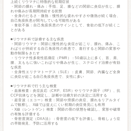
上続くリウマチに特徴的な初期症状
・関節の腫れ・痛み：手指、足、膝などの関節に炎症が生じ、腫
れや痛みが長期間持続する状態
・全身のだるさ・微熱：慢性的な疲れやすさや微熱が続く場合、
自己免疫疾患が関与している可能性がある
・食欲不振：自己免疫疾患のサインとして、食欲の低下が続くこ
とがある
■リウマチ科で診療する主な疾患
・関節リウマチ：関節に慢性的な炎症が起こり、腫れ、痛み、こ
わばりが持続する自己免疫性の疾患で、進行すると関節の変形や
動作制限をきたす
・リウマチ性多発性筋痛症（PMR）：50歳以上に多く、首、肩、
腰、太ももに強いこわばりや痛みが生じ、ステロイド治療が有効
な疾患
・全身性エリテマトーデス（SLE）：皮膚、関節、内臓など全身
に炎症が起こる自己免疫疾患で、女性に多い
■リウマチ科で行う主な検査
・血液検査：炎症反応（CRP、ESR）やリウマチ因子（RF）、抗
CCP抗体などを測定し、診断や治療方針の決定に活用する
・超音波（エコー）検査：関節や滑膜の炎症、腫れをリアルタイ
ムで観察し、X線では捉えにくい初期の炎症発見にも有用
・X線（レントゲン）検査：関節の骨の状態を確認し、変形や破壊
の有無を評価する
・骨密度測定（DXA法）：骨密度の低下を評価し、骨粗しょう症
の早期発見、予防に活用する