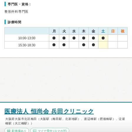
専門医・資格：
整形外科専門医
診療時間
月
火
水
木
金
土
日
祝
10:00-13:00
15:30-18:30
医療法人 恒尚会 兵田クリニック
大阪府大阪市北区梅田（大阪駅（梅田駅、北新地駅）、渡辺橋駅（肥後橋駅）、淀屋
橋駅（大江橋駅））
駐車場あり
マイナ受付
(スマホ可)