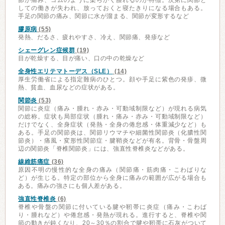
節が痛み、ゴムのように柔らかく腫れるのが特徴。次第に関節と
しての働きが失われ、放っておくと寝たきりになる場合もある。
手足の関節の痛み、関節に水が溜まる、関節が変形するなど
膠原病
(55)
発熱、だるさ、疲れやすさ、冷え、関節痛、発疹など
シェーグレン症候群
(19)
目が乾燥する、目が痛い、口の中の乾燥など
全身性エリテマトーデス（SLE）
(14)
厚生労働省による指定難病のひとつ。顔や手足に紫色の発疹、微
熱、貧血、血尿などの症状がある。
関節炎
(53)
関節に炎症（痛み・腫れ・赤み・可動域制限など）が現れる病気
の総称。症状も局部症状（腫れ・痛み・赤み・可動域制限など）
だけでなく、全身症状（発熱・全身の倦怠感・体重減少など）も
ある。手足の関節炎は、関節リウマチや細菌性関節炎（化膿性関
節炎）・痛風・変形性関節症・腱鞘炎などが有名。背骨・骨盤周
辺の関節炎「脊椎関節炎」には、強直性脊椎炎などがある。
線維筋痛症
(36)
原因不明の慢性的な全身の痛み（関節痛・筋肉痛・こわばりな
ど）が生じる。特定の部位から全身に痛みの範囲が広がる場合も
ある。痛みの強さにも個人差がある。
強直性脊椎炎
(6)
脊椎や骨盤の関節に付いている腱や靭帯に炎症（痛み・こわば
り・腫れなど）や倦怠感・発熱が現れる。進行すると、脊椎や関
節の動きが鈍くなり、20～30％の割合で腱や靭帯に石灰がついて