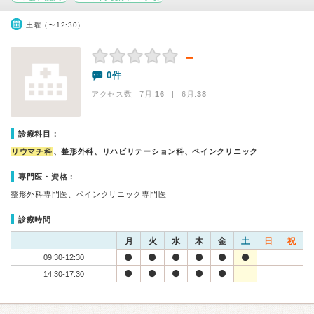
土曜（〜12:30）
－
0件
アクセス数 7月:
16
| 6月:
38
診療科目：
リウマチ科
、整形外科、リハビリテーション科、ペインクリニック
専門医・資格：
整形外科専門医、ペインクリニック専門医
診療時間
月
火
水
木
金
土
日
祝
09:30-12:30
14:30-17:30