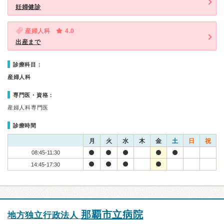
妊婦健診
産婦人科
4.0
出産まで
診療科目：
産婦人科
専門医・資格：
産婦人科専門医
診療時間
月
火
水
木
金
土
日
祝
08:45-11:30
14:45-17:30
那覇市立病院
地方独立行政法人