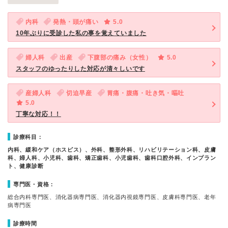
内科
発熱・頭が痛い
5.0
10年ぶりに受診した私の事を覚えていました
婦人科
出産
下腹部の痛み（女性）
5.0
スタッフのゆったりした対応が清々しいです
産婦人科
切迫早産
胃痛・腹痛・吐き気・嘔吐
5.0
丁寧な対応！！
診療科目：
内科、緩和ケア（ホスピス）、外科、整形外科、リハビリテーション科、皮膚
科、婦人科、小児科、歯科、矯正歯科、小児歯科、歯科口腔外科、インプラン
ト、健康診断
専門医・資格：
総合内科専門医、消化器病専門医、消化器内視鏡専門医、皮膚科専門医、老年
病専門医
診療時間