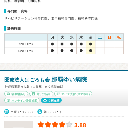
内科、精神科、心療内科
専門医・資格：
リハビリテーション科専門医、老年精神専門医、精神科専門医
診療時間
月
火
水
木
金
土
日
祝
09:00-12:30
14:00-17:30
那覇ゆい病院
医療法人はごろも会
沖縄県那覇市古島（古島駅、市立病院前駅）
駐車場あり
電子決済可
マイナ受付
(スマホ可)
オンライン診療対応
女医在籍
土曜（〜12:30）
朝（8:30〜）
3.88