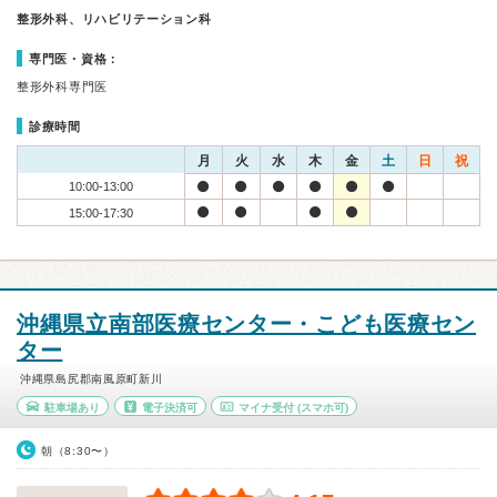
整形外科、リハビリテーション科
専門医・資格：
整形外科専門医
診療時間
月
火
水
木
金
土
日
祝
10:00-13:00
15:00-17:30
沖縄県立南部医療センター・こども医療セン
ター
沖縄県島尻郡南風原町新川
駐車場あり
電子決済可
マイナ受付
(スマホ可)
朝（8:30〜）