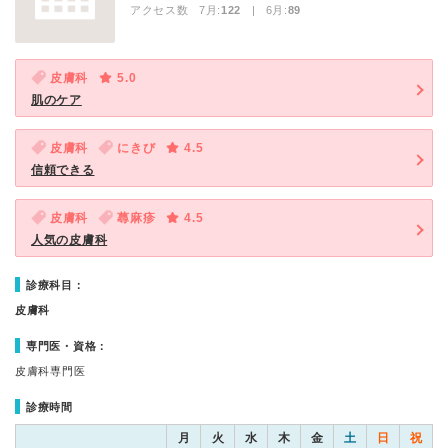
アクセス数 7月:
122
| 6月:
89
皮膚科
5.0
肌のケア
皮膚科
にきび
4.5
信頼できる
皮膚科
蕁麻疹
4.5
人気の皮膚科
診療科目：
皮膚科
専門医・資格：
皮膚科専門医
診療時間
月
火
水
木
金
土
日
祝