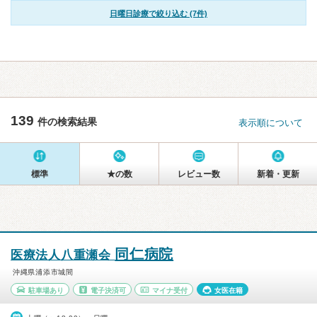
日曜日診療で絞り込む (7件)
139
件の検索結果
表示順について
標準
★の数
レビュー数
新着・更新
同仁病院
医療法人八重瀬会
沖縄県浦添市城間
駐車場あり
電子決済可
マイナ受付
女医在籍