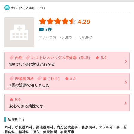
土曜（〜12:00）・日曜
4.29
7件
アクセス数 7月:
873
| 6月:
847
内科
レストレスレッグス症候群（RLS）
5.0
混むけど混む意味がわかる
呼吸器内科
咳（セキ）
5.0
1回の診察で治りました
5.0
安心できる病院です
診療科目：
内科、呼吸器内科、循環器内科、内分泌代謝科、糖尿病科、アレルギー科、腎
臓内科、精神科、漢方、健康診断、在宅医療