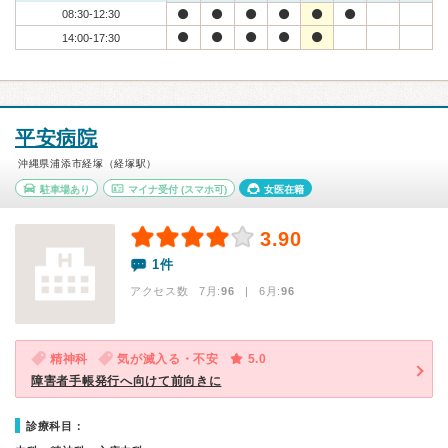
08:30-12:30
14:00-17:30
平安病院
沖縄県浦添市経塚（経塚駅）
駐車場あり
マイナ受付
(スマホ可)
女医在籍
3.90
1件
アクセス数 7月:
96
| 6月:
96
精神科
気が滅入る・不安
5.0
障害者手帳発行へ向けて前向きに
診療科目：