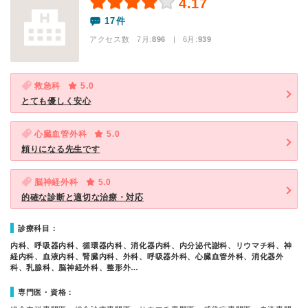
4.17
17件
アクセス数 7月:
896
| 6月:
939
救急科
5.0
とても優しく安心
心臓血管外科
5.0
頼りになる先生です
脳神経外科
5.0
的確な診断と適切な治療・対応
診療科目：
内科、呼吸器内科、循環器内科、消化器内科、内分泌代謝科、リウマチ科、神
経内科、血液内科、腎臓内科、外科、呼吸器外科、心臓血管外科、消化器外
科、乳腺科、脳神経外科、整形外…
専門医・資格：