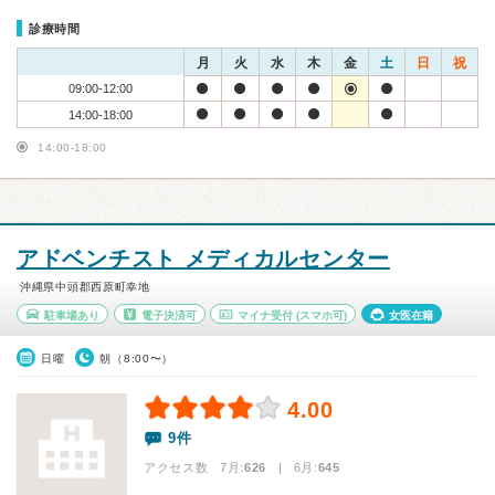
診療時間
月
火
水
木
金
土
日
祝
09:00-12:00
14:00-18:00
14:00-18:00
アドベンチスト メディカルセンター
沖縄県中頭郡西原町幸地
駐車場あり
電子決済可
マイナ受付
(スマホ可)
女医在籍
日曜
朝（8:00〜）
4.00
9件
アクセス数 7月:
626
| 6月:
645