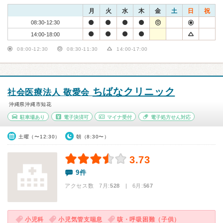
月
火
水
木
金
土
日
祝
08:30-12:30
14:00-18:00
08:00-12:30
08:30-11:30
14:00-17:00
ちばなクリニック
社会医療法人 敬愛会
沖縄県沖縄市知花
駐車場あり
電子決済可
マイナ受付
電子処方せん対応
土曜（〜12:30）
朝（8:30〜）
3.73
9件
アクセス数 7月:
528
| 6月:
567
小児科
小児気管支喘息
咳・呼吸困難（子供）