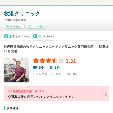
牧港クリニック
沖縄県浦添市牧港
駐車場あり
マイナ受付
土曜（〜12:00）
朝（8:30〜）
沖縄県浦添市の牧港クリニックはペインクリニック専門医在籍!! 駐車場
10台完備
3.31
1件
2件
アクセス数 7月:
413
| 6月:
400
頸椎頸髄損傷
3.5
交通事故後に利用のペインクリニックでした。
診療科目：