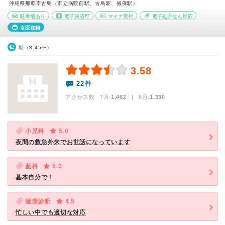
沖縄県那覇市古島（市立病院前駅、古島駅、儀保駅）
駐車場あり
電子決済可
マイナ受付
電子処方せん対応
女医在籍
朝（8:45〜）
3.58
22件
アクセス数 7月:
1,462
| 6月:
1,330
小児科
5.0
夜間の救急外来でお世話になっています
産科
5.0
基本自分で！
健康診断
4.5
忙しい中でも適切な対応