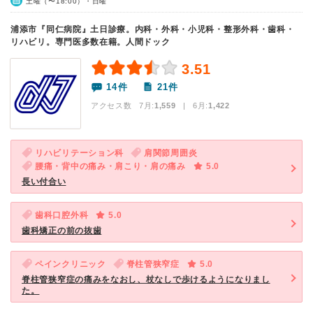
土曜（〜18:00）・日曜
浦添市『同仁病院』土日診療。内科・外科・小児科・整形外科・歯科・
リハビリ。専門医多数在籍。人間ドック
3.51
14件
21件
アクセス数 7月:
1,559
| 6月:
1,422
リハビリテーション科
肩関節周囲炎
腰痛・背中の痛み・肩こり・肩の痛み
5.0
長い付合い
歯科口腔外科
5.0
歯科矯正の前の抜歯
ペインクリニック
脊柱管狭窄症
5.0
脊柱管狭窄症の痛みをなおし、杖なしで歩けるようになりまし
た。