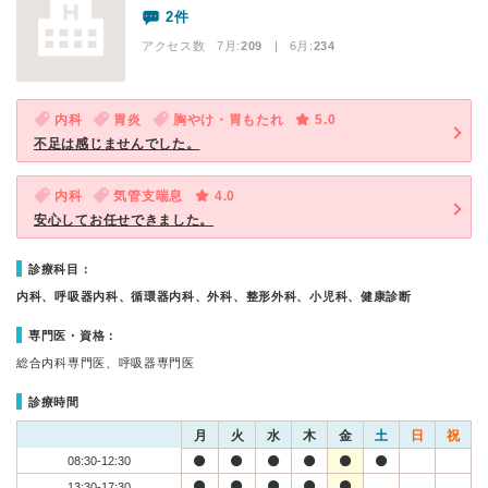
2件
アクセス数 7月:
209
| 6月:
234
内科
胃炎
胸やけ・胃もたれ
5.0
不足は感じませんでした。
内科
気管支喘息
4.0
安心してお任せできました。
診療科目：
内科、呼吸器内科、循環器内科、外科、整形外科、小児科、健康診断
専門医・資格：
総合内科専門医、呼吸器専門医
診療時間
月
火
水
木
金
土
日
祝
08:30-12:30
13:30-17:30