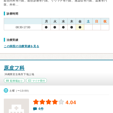
総合内科専門医、総合診療専門医、リウマチ専門医、感染症専門医、血液専門
医、外科…
診療時間
月
火
水
木
金
土
日
祝
08:30-17:00
治療実績
この病院の治療実績を見る
原皮フ科
沖縄県宮古島市下地上地
駐車場あり
マイナ受付
土曜（〜13:00）
4.04
4件