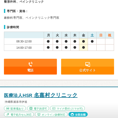
整形外科、ペインクリニック
専門医・資格：
麻酔科専門医、ペインクリニック専門医
診療時間
月
火
水
木
金
土
日
祝
08:30-12:00
14:00-17:00
電話
公式サイト
名嘉村クリニック
医療法人HSR
沖縄県浦添市伊祖
駐車場あり
電子決済可
マイナ受付
(スマホ可)
電子処方せん対応
オンライン診療対応
女医在籍