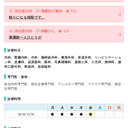
消化器内科
潰瘍性大腸炎
5.0
頼りになる病院です。
消化器内科
膵臓がん
5.0
看護師一人ひとりが
診療科目：
内科、腎臓内科、外科、脳神経外科、整形外科、形成外科、リハビリテーショ
ン科、皮膚科、泌尿器科、眼科、耳鼻咽喉科、産婦人科、小児科、精神科、歯
科口腔外科、救急科、放射線科
専門医・資格：
総合内科専門医、総合診療専門医、アレルギー専門医、リウマチ専門医、感染
症専門医…
診療時間
月
火
水
木
金
土
日
祝
08:30-11:00