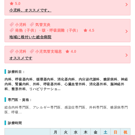
5.0
小児科、オススメです。
小児科
気管支炎
発熱（子供）・咳・呼吸困難（子供）
4.5
地域に根付いた総合病院
小児科
小児気管支喘息
4.0
オススメです
診療科目：
内科、呼吸器内科、循環器内科、消化器内科、内分泌代謝科、糖尿病科、神経
内科、腎臓内科、外科、呼吸器外科、心臓血管外科、消化器外科、脳神経外
科、整形外科、リハビリテーショ…
専門医・資格：
総合内科専門医、アレルギー専門医、感染症専門医、外科専門医、糖尿病専門
医、呼吸…
診療時間
月
火
水
木
金
土
日
祝