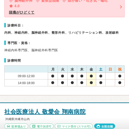
脳神経外科
緊張型頭痛
頭が痛い・吐き気・嘔吐
4.0
頭痛がひどくて
診療科目：
内科、神経内科、脳神経外科、整形外科、リハビリテーション科、放射線科
専門医・資格：
神経内科専門医、脳神経外科専門医
診療時間
月
火
水
木
金
土
日
祝
09:00-12:00
14:00-18:00
社会医療法人 敬愛会 翔南病院
沖縄県沖縄市山内
駐車場あり
電子決済可
マイナ受付
(スマホ可)
女医在籍