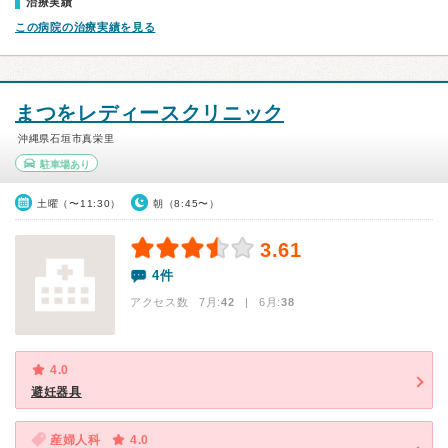
治療実績
この病院の治療実績を見る
まつをレディースクリニック
沖縄県石垣市真栄里
駐車場あり
土曜（〜11:30）
朝（8:45〜）
3.61
4件
アクセス数 7月:
42
| 6月:
38
4.0
避妊器具
産婦人科
4.0