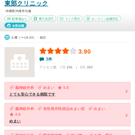
東部クリニック
沖縄県沖縄市与儀
駐車場あり
電子決済可
マイナ受付
オンライン診療対応
女医在籍
土曜（〜18:00）・祝日
3.90
3件
アクセス数 7月:
256
| 6月:
280
脳神経外科
めまい
5.0
とても安心できる病院です
脳神経外科
良性発作性頭位めまい症
めまい
4.0
めまい