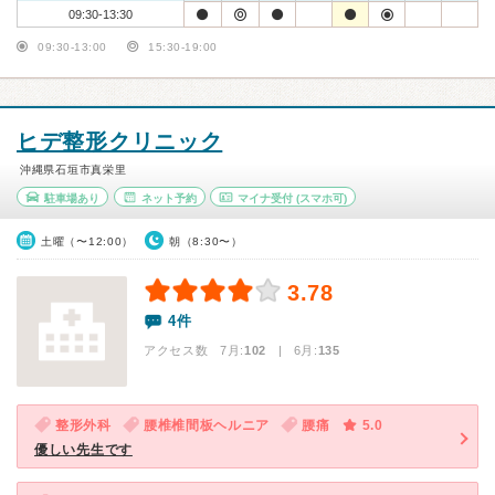
09:30-13:30
09:30-13:00
15:30-19:00
ヒデ整形クリニック
沖縄県石垣市真栄里
駐車場あり
ネット予約
マイナ受付
(スマホ可)
土曜（〜12:00）
朝（8:30〜）
3.78
4件
アクセス数 7月:
102
| 6月:
135
整形外科
腰椎椎間板ヘルニア
腰痛
5.0
優しい先生です