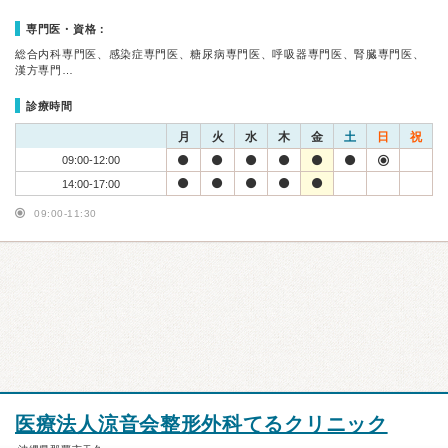
専門医・資格：
総合内科専門医、感染症専門医、糖尿病専門医、呼吸器専門医、腎臓専門医、
漢方専門…
診療時間
月
火
水
木
金
土
日
祝
09:00-12:00
14:00-17:00
09:00-11:30
医療法人涼音会整形外科てるクリニック