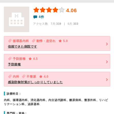
4.06
4件
アクセス数 7月:
319
| 6月:
333
循環器内科
動悸・息切れ
5.0
信頼できた病院です
予防接種
4.5
予防接種
内科
不整脈
4.0
感染防御対策がしっかりしていました
診療科目：
内科、循環器内科、消化器内科、内分泌代謝科、糖尿病科、整形外科、リハビ
リテーション科、泌尿器科
専門医・資格：