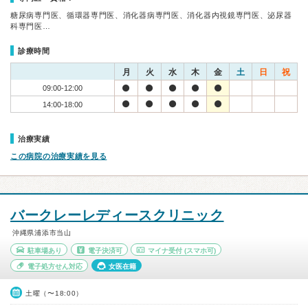
糖尿病専門医、循環器専門医、消化器病専門医、消化器内視鏡専門医、泌尿器
科専門医…
診療時間
月
火
水
木
金
土
日
祝
09:00-12:00
14:00-18:00
治療実績
この病院の治療実績を見る
バークレーレディースクリニック
沖縄県浦添市当山
駐車場あり
電子決済可
マイナ受付
(スマホ可)
電子処方せん対応
女医在籍
土曜（〜18:00）