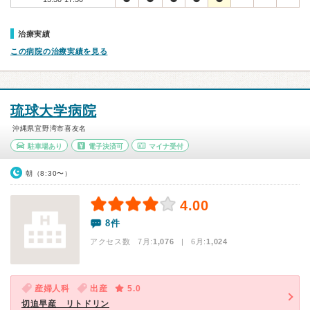
治療実績
この病院の治療実績を見る
琉球大学病院
沖縄県宜野湾市喜友名
駐車場あり
電子決済可
マイナ受付
朝（8:30〜）
4.00
8件
アクセス数 7月:
1,076
| 6月:
1,024
産婦人科
出産
5.0
切迫早産 リトドリン