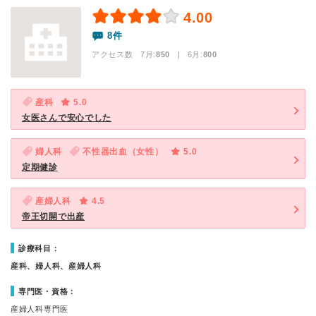
4.00
8件
アクセス数 7月:
850
| 6月:
800
産科
5.0
女医さんで安心でした
婦人科
不性器出血（女性）
5.0
定期健診
産婦人科
4.5
帝王切開で出産
診療科目：
産科、婦人科、産婦人科
専門医・資格：
産婦人科専門医