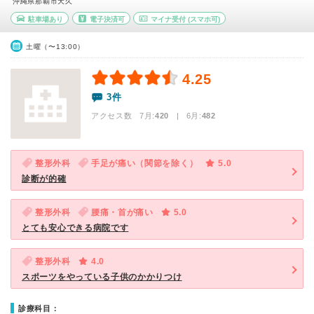
沖縄県那覇市天久
駐車場あり
電子決済可
マイナ受付
(スマホ可)
土曜（〜13:00）
4.25
3件
アクセス数 7月:
420
| 6月:
482
整形外科
手足が痛い（関節を除く）
5.0
診断が的確
整形外科
腰痛・首が痛い
5.0
とても安心できる病院です
整形外科
4.0
スポーツをやっている子供のかかりつけ
診療科目：