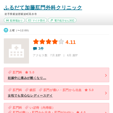
ふるだて加藤肛門外科クリニック
岩手県紫波郡紫波町高水寺
駐車場あり
マイナ受付
電子処方せん対応
土曜（〜12:00）
4.11
3件
アクセス数 7月:
227
| 6月:
227
肛門科
5.0
妊娠中に痛みが酷くなり…
肛門科
鎖肛
肛門が痛い・肛門から出血
5.0
女性でも安心なレディースデイ
肛門科
いぼ痔（内痔核）
肛門が痛い・肛門から出血・肛門がかゆい
4.0