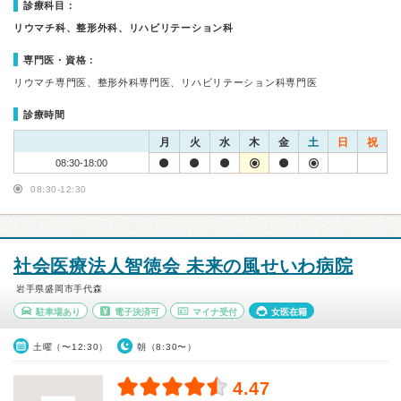
診療科目：
リウマチ科、整形外科、リハビリテーション科
専門医・資格：
リウマチ専門医、整形外科専門医、リハビリテーション科専門医
診療時間
月
火
水
木
金
土
日
祝
08:30-18:00
08:30-12:30
社会医療法人智徳会 未来の風せいわ病院
岩手県盛岡市手代森
駐車場あり
電子決済可
マイナ受付
女医在籍
土曜（〜12:30）
朝（8:30〜）
4.47