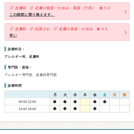
皮膚科
皮膚の発疹・かゆみ・発疹（子供）
5.0
この病院に乗り換えます。
皮膚科
虫刺され
皮膚の発疹・かゆみ
4.5
早い
診療科目：
アレルギー科、皮膚科
専門医・資格：
アレルギー専門医、皮膚科専門医
診療時間
月
火
水
木
金
土
日
祝
09:00-12:00
14:00-18:00