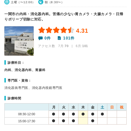
土曜（〜12:00）
朝（8:30〜）
一関市の内科・消化器内科。苦痛の少ない胃カメラ・大腸カメラ・日帰
りポリープ切除に対応。
4.31
0件
101件
アクセス数 7月:
70
| 6月:
101
診療科目：
内科、消化器内科、胃腸科
専門医・資格：
消化器病専門医、消化器内視鏡専門医
診療時間
月
火
水
木
金
土
日
祝
08:30-12:00
15:00-17:30