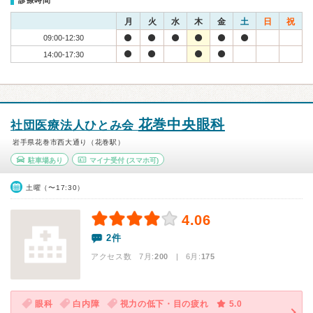
診療時間
月
火
水
木
金
土
日
祝
09:00-12:30
14:00-17:30
花巻中央眼科
社団医療法人ひとみ会
岩手県花巻市西大通り（花巻駅）
駐車場あり
マイナ受付
(スマホ可)
土曜（〜17:30）
4.06
2件
アクセス数 7月:
200
| 6月:
175
眼科
白内障
視力の低下・目の疲れ
5.0