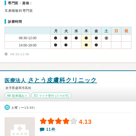
専門医・資格：
耳鼻咽喉科専門医
診療時間
月
火
水
木
金
土
日
祝
08:30-12:00
14:00-18:00
08:15-12:00
さとう皮膚科クリニック
医療法人
岩手県盛岡市高松
駐車場あり
マイナ受付
(スマホ可)
土曜（〜13:30）
4.13
11件