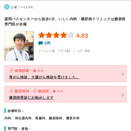
土曜（〜12:00）
盛岡バスセンターから徒歩1分、いしい内科・糖尿病クリニックは糖尿病
専門医が在籍
4.03
2件
アクセス数 7月:
364
| 6月:
358
健康診断
5.0
胃がん検診、大腸がん検診を受けました。
糖尿病科
糖尿病
5.0
糖尿病受診にお勧めします
診療科目：
内科、消化器内科、胃腸科、糖尿病科、整形外科
専門医・資格：