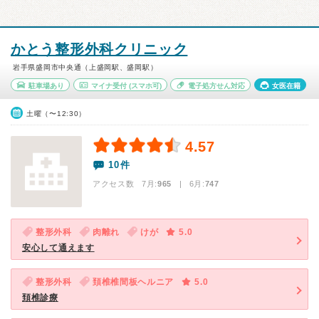
かとう整形外科クリニック
岩手県盛岡市中央通（上盛岡駅、盛岡駅）
駐車場あり
マイナ受付
(スマホ可)
電子処方せん対応
女医在籍
土曜（〜12:30）
4.57
10件
アクセス数 7月:
965
| 6月:
747
整形外科
肉離れ
けが
5.0
安心して通えます
整形外科
頚椎椎間板ヘルニア
5.0
頚椎診療