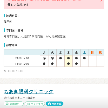
優しい先生です
診療科目：
肛門科
専門医・資格：
外科専門医、大腸肛門病専門医、がん治療認定医
診療時間
月
火
水
木
金
土
日
祝
09:00-12:00
14:00-17:00
09:00-13:00
ちあき眼科クリニック
岩手県盛岡市山岸（山岸駅）
駐車場あり
マイナ受付
女医在籍