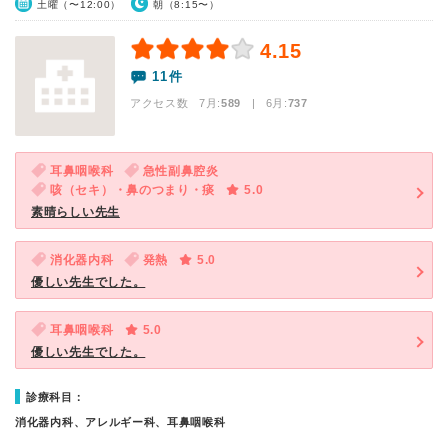
土曜（〜12:00）
朝（8:15〜）
4.15
11件
アクセス数 7月:
589
| 6月:
737
耳鼻咽喉科
急性副鼻腔炎
咳（セキ）・鼻のつまり・痰
5.0
素晴らしい先生
消化器内科
発熱
5.0
優しい先生でした。
耳鼻咽喉科
5.0
優しい先生でした。
診療科目：
消化器内科、アレルギー科、耳鼻咽喉科