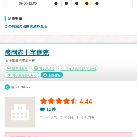
09:00-12:00
治療実績
この病院の治療実績を見る
盛岡赤十字病院
岩手県盛岡市三本柳
駐車場あり
電子決済可
マイナ受付
(スマホ可)
電子処方せん対応
女医在籍
朝（8:30〜）
4.44
11件
アクセス数 7月:
692
| 6月:
750