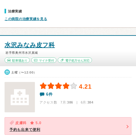
治療実績
この病院の治療実績を見る
水沢みなみ皮フ科
岩手県奥州市水沢真城
駐車場あり
マイナ受付
電子処方せん対応
土曜（〜12:00）
4.21
6件
アクセス数 7月:
386
| 6月:
384
皮膚科
5.0
予約も出来て便利