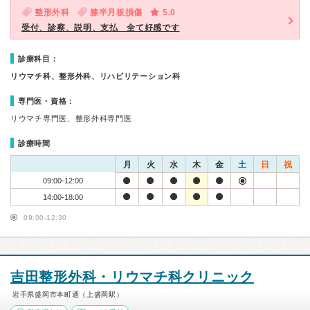
整形外科
膝半月板損傷
5.0
受付、診察、説明、支払 全て好感です
診療科目：
リウマチ科、整形外科、リハビリテーション科
専門医・資格：
リウマチ専門医、整形外科専門医
診療時間
月
火
水
木
金
土
日
祝
09:00-12:00
14:00-18:00
09:00-12:30
吉田整形外科・リウマチ科クリニック
岩手県盛岡市本町通（上盛岡駅）