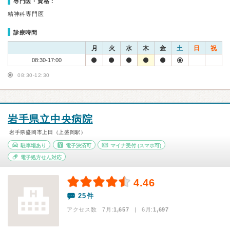
専門医・資格：
精神科専門医
診療時間
月
火
水
木
金
土
日
祝
08:30-17:00
08:30-12:30
岩手県立中央病院
岩手県盛岡市上田（上盛岡駅）
駐車場あり
電子決済可
マイナ受付
(スマホ可)
電子処方せん対応
4.46
25件
アクセス数 7月:
1,657
| 6月:
1,697