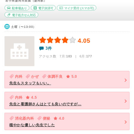
岩手県盛岡市菜園（盛岡駅）
駐車場あり
電子決済可
マイナ受付
(スマホ可)
電子処方せん対応
土曜（〜13:00）
4.05
3件
アクセス数 7月:
183
| 6月:
177
内科
かぜ
体調不良
5.0
先生もスタッフもいい。
内科
4.5
先生と看護師さんはとても良いのですが…
消化器内科
便秘
4.0
穏やかな優しい先生でした