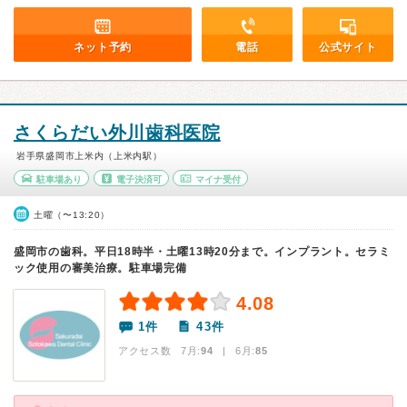
ネット予約
電話
公式サイト
さくらだい外川歯科医院
岩手県盛岡市上米内（上米内駅）
駐車場あり
電子決済可
マイナ受付
土曜（〜13:20）
盛岡市の歯科。平日18時半・土曜13時20分まで。インプラント。セラミ
ック使用の審美治療。駐車場完備
4.08
1件
43件
アクセス数 7月:
94
| 6月:
85