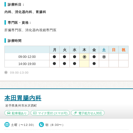
診療科目：
内科、消化器内科、胃腸科
専門医・資格：
肝臓専門医、消化器内視鏡専門医
診療時間
月
火
水
木
金
土
日
祝
09:00-12:00
14:00-19:00
09:00-13:00
本田胃腸内科
岩手県奥州市水沢西町
駐車場あり
マイナ受付
(スマホ可)
電子処方せん対応
土曜（〜12:30）
朝（8:30〜）