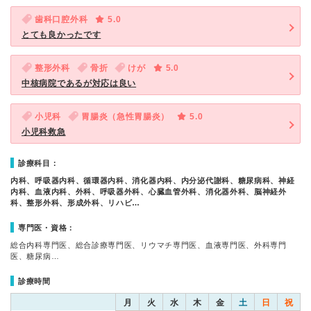
歯科口腔外科
5.0
とても良かったです
整形外科
骨折
けが
5.0
中核病院であるが対応は良い
小児科
胃腸炎（急性胃腸炎）
5.0
小児科救急
診療科目：
内科、呼吸器内科、循環器内科、消化器内科、内分泌代謝科、糖尿病科、神経
内科、血液内科、外科、呼吸器外科、心臓血管外科、消化器外科、脳神経外
科、整形外科、形成外科、リハビ…
専門医・資格：
総合内科専門医、総合診療専門医、リウマチ専門医、血液専門医、外科専門
医、糖尿病…
診療時間
月
火
水
木
金
土
日
祝