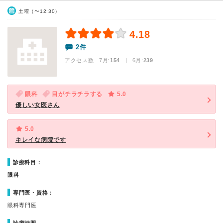
土曜（〜12:30）
4.18
2件
アクセス数 7月:
154
| 6月:
239
眼科
目がチラチラする
5.0
優しい女医さん
5.0
キレイな病院です
診療科目：
眼科
専門医・資格：
眼科専門医