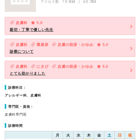
アクセス数 7月:
810
| 6月:
783
皮膚科
5.0
親切・丁寧で優しい先生
皮膚科
蕁麻疹
皮膚の発疹・かゆみ
5.0
診察について
皮膚科
にきび
皮膚の発疹・かゆみ
5.0
とても助かりました
診療科目：
アレルギー科、皮膚科
専門医・資格：
皮膚科専門医
診療時間
月
火
水
木
金
土
日
祝