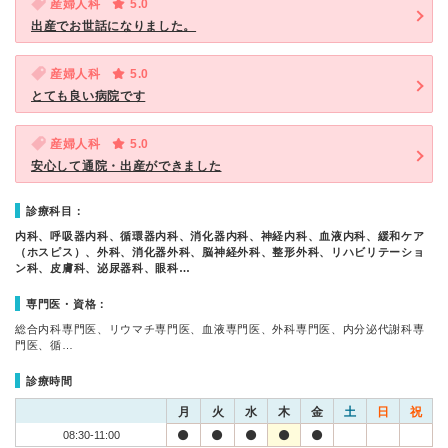
産婦人科
5.0
出産でお世話になりました。
産婦人科
5.0
とても良い病院です
産婦人科
5.0
安心して通院・出産ができました
診療科目：
内科、呼吸器内科、循環器内科、消化器内科、神経内科、血液内科、緩和ケア
（ホスピス）、外科、消化器外科、脳神経外科、整形外科、リハビリテーショ
ン科、皮膚科、泌尿器科、眼科…
専門医・資格：
総合内科専門医、リウマチ専門医、血液専門医、外科専門医、内分泌代謝科専
門医、循…
診療時間
月
火
水
木
金
土
日
祝
08:30-11:00