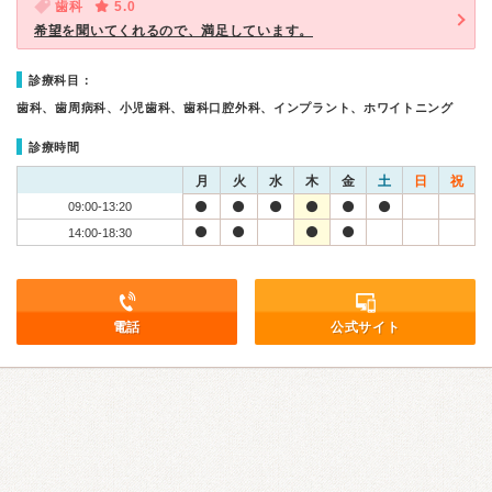
歯科
5.0
希望を聞いてくれるので、満足しています。
診療科目：
歯科、歯周病科、小児歯科、歯科口腔外科、インプラント、ホワイトニング
診療時間
月
火
水
木
金
土
日
祝
09:00-13:20
14:00-18:30
電話
公式サイト