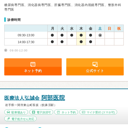
糖尿病専門医、消化器病専門医、肝臓専門医、消化器内視鏡専門医、整形外科
専門医
診療時間
月
火
水
木
金
土
日
祝
09:30-13:00
14:00-17:30
09:00-12:00
ネット予約
公式サイト
阿部医院
医療法人弘誠会
岩手県一関市東山町長坂（猊鼻渓駅）
駐車場あり
電子決済可
ネット予約
マイナ受付
(スマホ可)
電子処方せん対応