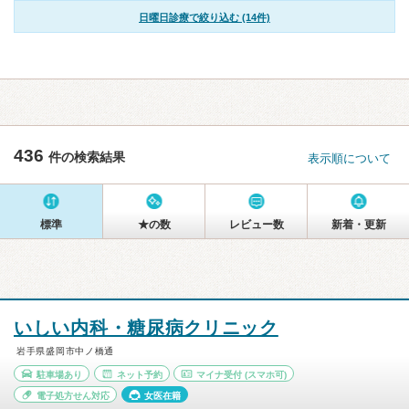
日曜日診療で絞り込む (14件)
436
件の検索結果
表示順について
標準
★の数
レビュー数
新着・更新
いしい内科・糖尿病クリニック
岩手県盛岡市中ノ橋通
駐車場あり
ネット予約
マイナ受付
(スマホ可)
電子処方せん対応
女医在籍