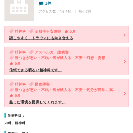
3件
アクセス数 7月:
410
| 6月:
518
精神科
全般性不安障害
5.0
話しやすく、トラウマにも向き合える
精神科
アスペルガー症候群
寝つきが悪い・不眠・気が滅入る・不安・幻想・妄想
5.0
信頼できる明るい精神科です。
精神科
摂食障害
寝つきが悪い・不眠・気が滅入る・不安・気分が異常に高揚している
5.0
整った環境を提供してくれます。
診療科目：
内科、精神科