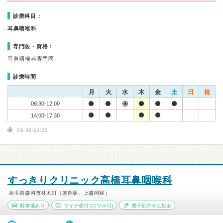
診療科目：
耳鼻咽喉科
専門医・資格：
耳鼻咽喉科専門医
診療時間
月
火
水
木
金
土
日
祝
08:30-12:00
14:00-17:30
08:30-11:30
すっきりクリニック高橋耳鼻咽喉科
岩手県盛岡市材木町（盛岡駅、上盛岡駅）
駐車場あり
マイナ受付
(スマホ可)
電子処方せん対応