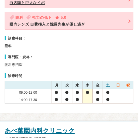
白内障と巨大なイボ
眼科
視力の低下
5.0
眼内レンズ 自費挿入と院長先生が優し過ぎ
診療科目：
眼科
専門医・資格：
眼科専門医
診療時間
月
火
水
木
金
土
日
祝
09:00-12:00
14:00-17:30
あべ菜園内科クリニック