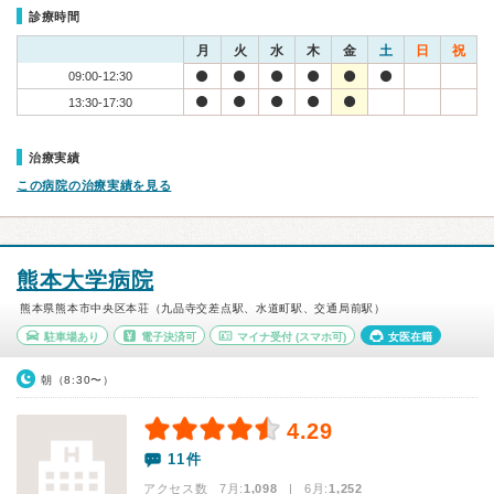
診療時間
月
火
水
木
金
土
日
祝
09:00-12:30
13:30-17:30
治療実績
この病院の治療実績を見る
熊本大学病院
熊本県熊本市中央区本荘（九品寺交差点駅、水道町駅、交通局前駅）
駐車場あり
電子決済可
マイナ受付
(スマホ可)
女医在籍
朝（8:30〜）
4.29
11件
アクセス数 7月:
1,098
| 6月:
1,252