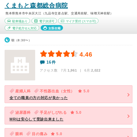
くまもと森都総合病院
熊本県熊本市中央区大江（九品寺交差点駅、交通局前駅、味噌天神前駅）
駐車場あり
電子決済可
マイナ受付
(スマホ可)
電子処方せん対応
女医在籍
朝（8:30〜）
4.46
16件
アクセス数 7月:
1,961
| 6月:
2,022
産婦人科
不性器出血（女性）
5.0
全ての職員の方の対応が良かった
泌尿器科
手足がしびれる
5.0
MRIは安心して受診出来ました
眼科
目の痛み
5.0