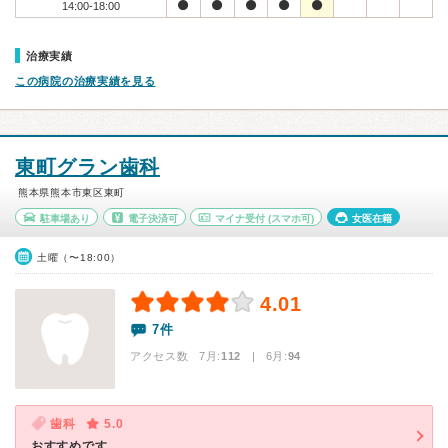
14:00-18:00
治療実績
この病院の治療実績を見る
東町グラン歯科
熊本県熊本市東区東町
駐車場あり
電子決済可
マイナ受付
(スマホ可)
女医在籍
土曜（〜18:00）
4.01
7件
アクセス数 7月:
112
| 6月:
94
歯科
5.0
おすすめです。