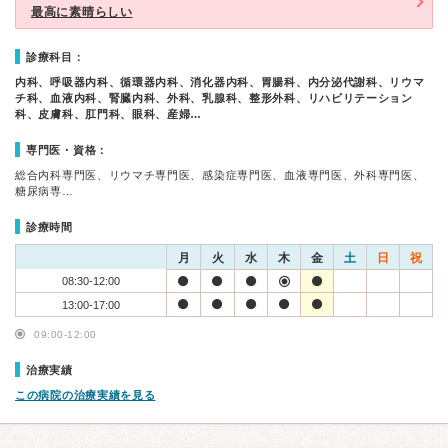
最高に素晴らしい
診療科目：
内科、呼吸器内科、循環器内科、消化器内科、胃腸科、内分泌代謝科、リウマ
チ科、血液内科、腎臓内科、外科、乳腺科、整形外科、リハビリテーション
科、皮膚科、肛門科、眼科、産婦…
専門医・資格：
総合内科専門医、リウマチ専門医、感染症専門医、血液専門医、外科専門医、
糖尿病専…
診療時間
月
火
水
木
金
土
日
祝
08:30-12:00
13:00-17:00
09:00-12:00
治療実績
この病院の治療実績を見る