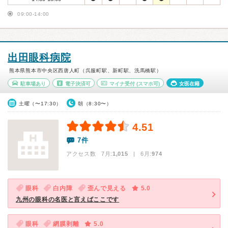
09:00-14:00
出田眼科病院
熊本県熊本市中央区西唐人町（呉服町駅、新町駅、洗馬橋駅）
駐車場あり
電子決済可
マイナ受付
(スマホ可)
女医在籍
土曜（〜17:30）
朝（8:30〜）
4.51
7件
アクセス数 7月:
1,015
| 6月:
974
眼科
白内障
歪んで見える
5.0
九州の眼科の名医と言えばここです
眼科
網膜剥離
5.0