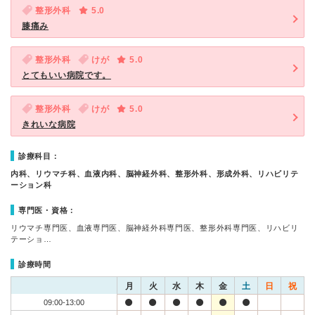
整形外科
5.0
膝痛み
整形外科
けが
5.0
とてもいい病院です。
整形外科
けが
5.0
きれいな病院
診療科目：
内科、リウマチ科、血液内科、脳神経外科、整形外科、形成外科、リハビリテ
ーション科
専門医・資格：
リウマチ専門医、血液専門医、脳神経外科専門医、整形外科専門医、リハビリ
テーショ…
診療時間
月
火
水
木
金
土
日
祝
09:00-13:00