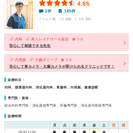
4.65
2件
185件
アクセス数 7月:
305
| 6月:
337
内科
高コレステロール血症
5.0
安心して相談できる先生
内視鏡
大腸ポリープ
5.0
安心して胃カメラ・大腸カメラが受けられるクリニックです！
診療科目：
内科、循環器内科、消化器内科、胃腸科、内視鏡、健康診断
専門医・資格：
総合内科専門医、消化器病専門医、肝臓専門医、消化器内視鏡専門医
診療時間
月
火
水
木
金
土
日
祝
09:00-12:00