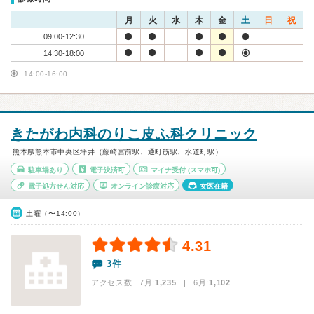
月
火
水
木
金
土
日
祝
09:00-12:30
14:30-18:00
14:00-16:00
きたがわ内科のりこ皮ふ科クリニック
熊本県熊本市中央区坪井（藤崎宮前駅、通町筋駅、水道町駅）
駐車場あり
電子決済可
マイナ受付
(スマホ可)
電子処方せん対応
オンライン診療対応
女医在籍
土曜（〜14:00）
4.31
3件
アクセス数 7月:
1,235
| 6月:
1,102