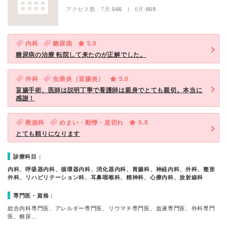
アクセス数 7月:
566
| 6月:
669
内科
糖尿病
5.0
糖尿病の治療 転院して来たのが正解でした。
外科
虫垂炎（盲腸炎）
5.0
盲腸手術、医師は説明丁寧で看護師は親身でとても親切。本当に
感謝！
救急科
めまい・動悸・息切れ
5.0
とても頼りになります
診療科目：
内科、呼吸器内科、循環器内科、消化器内科、胃腸科、神経内科、外科、整形
外科、リハビリテーション科、耳鼻咽喉科、精神科、心療内科、放射線科
専門医・資格：
総合内科専門医、アレルギー専門医、リウマチ専門医、血液専門医、外科専門
医、糖尿…