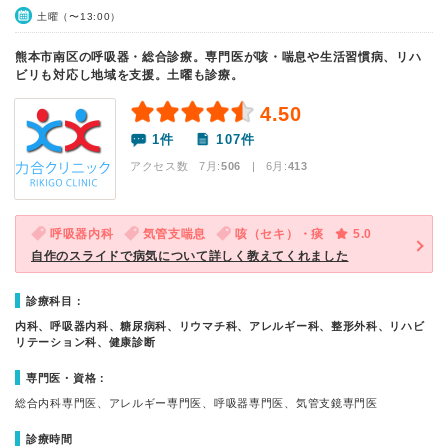
土曜（〜13:00）
熊本市南区の呼吸器・総合診療。専門医が咳・喘息や生活習慣病、リハ
ビリも対応し地域を支援。土曜も診療。
4.50
1件
107件
アクセス数 7月:
506
| 6月:
413
呼吸器内科
気管支喘息
咳（セキ）・痰
5.0
自作のスライドで病気について詳しく教えてくれました
診療科目：
内科、呼吸器内科、糖尿病科、リウマチ科、アレルギー科、整形外科、リハビ
リテーション科、健康診断
専門医・資格：
総合内科専門医、アレルギー専門医、呼吸器専門医、気管支鏡専門医
診療時間