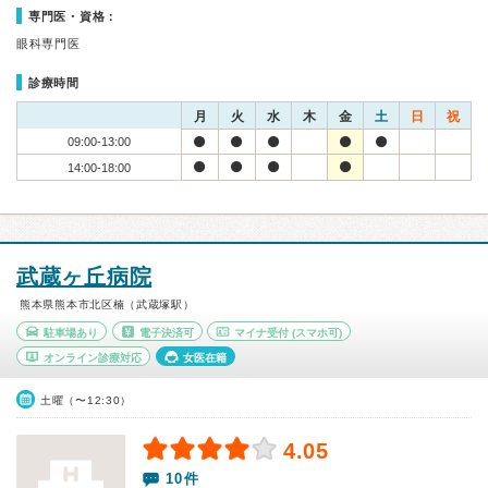
専門医・資格：
眼科専門医
診療時間
月
火
水
木
金
土
日
祝
09:00-13:00
14:00-18:00
武蔵ヶ丘病院
熊本県熊本市北区楠（武蔵塚駅）
駐車場あり
電子決済可
マイナ受付
(スマホ可)
オンライン診療対応
女医在籍
土曜（〜12:30）
4.05
10件