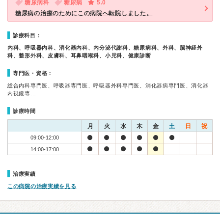
糖尿病科
糖尿病
5.0
糖尿病の治療のためにこの病院へ転院しました。
診療科目：
内科、呼吸器内科、消化器内科、内分泌代謝科、糖尿病科、外科、脳神経外
科、整形外科、皮膚科、耳鼻咽喉科、小児科、健康診断
専門医・資格：
総合内科専門医、呼吸器専門医、呼吸器外科専門医、消化器病専門医、消化器
内視鏡専…
診療時間
月
火
水
木
金
土
日
祝
09:00-12:00
14:00-17:00
治療実績
この病院の治療実績を見る