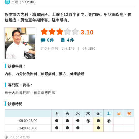
土曜（〜12:30）
熊本市の内科・糖尿病科。土曜も12時半まで。専門医。甲状腺疾患・骨
粗鬆症・男性更年期障害。駐車場有。
3.10
0件
4件
アクセス数 7月:
145
| 6月:
150
診療科目：
内科、内分泌代謝科、糖尿病科、漢方、健康診断
専門医・資格：
総合内科専門医、糖尿病専門医
診療時間
月
火
水
木
金
土
日
祝
09:00-13:00
14:00-18:00
09:00-12:30