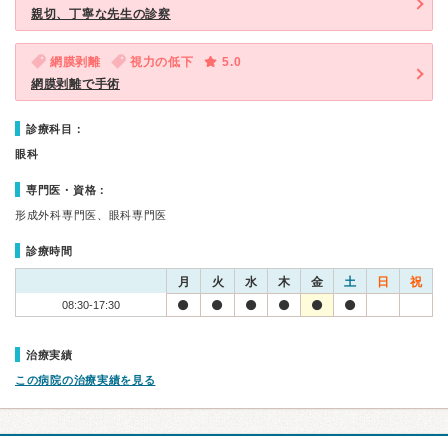
親切、丁寧な先生の診察
網膜剥離
視力の低下
5.0
網膜剥離で手術
診療科目：
眼科
専門医・資格：
形成外科専門医、眼科専門医
診療時間
月
火
水
木
金
土
日
祝
08:30-17:30
治療実績
この病院の治療実績を見る