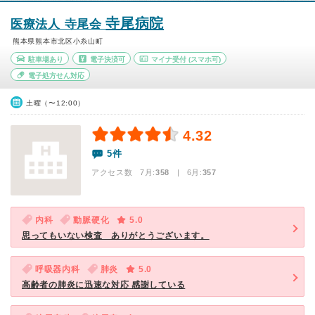
寺尾病院
医療法人 寺尾会
熊本県熊本市北区小糸山町
駐車場あり
電子決済可
マイナ受付
(スマホ可)
電子処方せん対応
土曜（〜12:00）
4.32
5件
アクセス数 7月:
358
| 6月:
357
内科
動脈硬化
5.0
思ってもいない検査 ありがとうございます。
呼吸器内科
肺炎
5.0
高齢者の肺炎に迅速な対応 感謝している