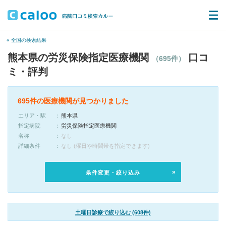
« 全国の検索結果
熊本県の労災保険指定医療機関
口コ
（695件）
ミ・評判
695件の医療機関が見つかりました
エリア・駅
熊本県
指定病院
労災保険指定医療機関
名称
なし
詳細条件
なし (曜日や時間帯を指定できます)
条件変更・絞り込み
土曜日診療で絞り込む (608件)