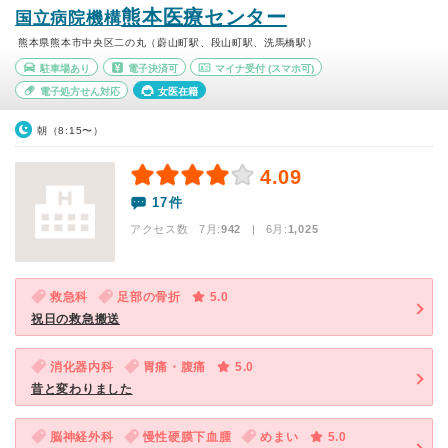
熊本医療センター
国立病院機構
熊本県熊本市中央区二の丸（蔚山町駅、段山町駅、洗馬橋駅）
駐車場あり
電子決済可
マイナ受付
(スマホ可)
電子処方せん対応
女医在籍
朝（8:15〜）
4.09
17件
アクセス数 7月:
942
| 6月:
1,025
救急科
足部の骨折
5.0
祝日の救急搬送
消化器内科
胃痛・腹痛
5.0
昔と変わりました
脳神経外科
慢性硬膜下血腫
めまい
5.0