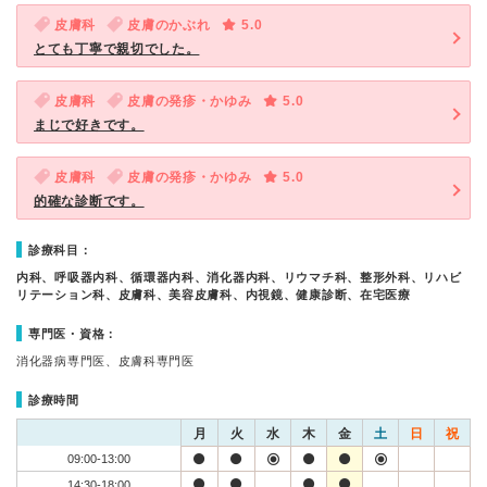
皮膚科
皮膚のかぶれ
5.0
とても丁寧で親切でした。
皮膚科
皮膚の発疹・かゆみ
5.0
まじで好きです。
皮膚科
皮膚の発疹・かゆみ
5.0
的確な診断です。
診療科目：
内科、呼吸器内科、循環器内科、消化器内科、リウマチ科、整形外科、リハビ
リテーション科、皮膚科、美容皮膚科、内視鏡、健康診断、在宅医療
専門医・資格：
消化器病専門医、皮膚科専門医
診療時間
月
火
水
木
金
土
日
祝
09:00-13:00
14:30-18:00