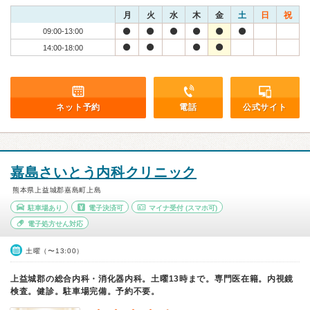
月
火
水
木
金
土
日
祝
09:00-13:00
14:00-18:00
ネット予約
電話
公式サイト
嘉島さいとう内科クリニック
熊本県上益城郡嘉島町上島
駐車場あり
電子決済可
マイナ受付
(スマホ可)
電子処方せん対応
土曜（〜13:00）
上益城郡の総合内科・消化器内科。土曜13時まで。専門医在籍。内視鏡
検査。健診。駐車場完備。予約不要。