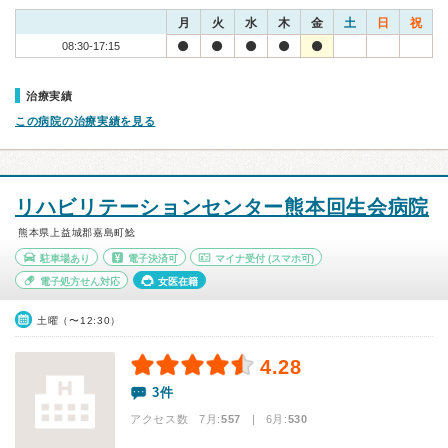
月
火
水
木
金
土
日
祝
08:30-17:15
治療実績
この病院の治療実績を見る
リハビリテーションセンター熊本回生会病院
熊本県上益城郡嘉島町鯰
駐車場あり
電子決済可
マイナ受付
(スマホ可)
電子処方せん対応
女医在籍
土曜（〜12:30）
4.28
3件
アクセス数 7月:
557
| 6月:
530