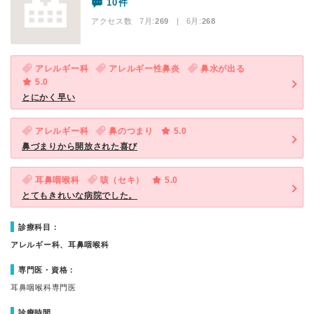
10件
アクセス数 7月:
269
| 6月:
268
アレルギー科
アレルギー性鼻炎
鼻水が出る
5.0
とにかく早い
アレルギー科
鼻のつまり
5.0
鼻づまりから開放された喜び
耳鼻咽喉科
咳（セキ）
5.0
とてもきれいな病院でした。
診療科目：
アレルギー科、耳鼻咽喉科
専門医・資格：
耳鼻咽喉科専門医
診療時間