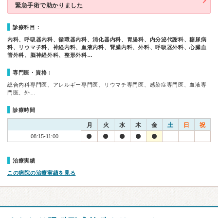
緊急手術で助かりました
診療科目：
内科、呼吸器内科、循環器内科、消化器内科、胃腸科、内分泌代謝科、糖尿病
科、リウマチ科、神経内科、血液内科、腎臓内科、外科、呼吸器外科、心臓血
管外科、脳神経外科、整形外科…
専門医・資格：
総合内科専門医、アレルギー専門医、リウマチ専門医、感染症専門医、血液専
門医、外…
診療時間
月
火
水
木
金
土
日
祝
08:15-11:00
治療実績
この病院の治療実績を見る