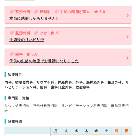
整形外科
野球肘
手足の関節が痛い
5.0
本当に感謝しかありません‼︎
整形外科
けが
5.0
手術後のリハビリ中
歯科
5.0
子供の虫歯の治療でお世話になりました
診療科目：
内科、循環器内科、リウマチ科、神経内科、外科、脳神経外科、整形外科、リ
ハビリテーション科、歯科、歯科口腔外科、放射線科
専門医・資格：
リウマチ専門医、整形外科専門医、リハビリテーション科専門医、麻酔科専門
医
診療時間
月
火
水
木
金
土
日
祝