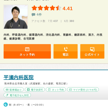
4.41
4件
アクセス数 7月:
437
| 6月:
380
内科、呼吸器内科、循環器内科、消化器内科、胃腸科、糖尿病科、漢方、内視
鏡、健康診断、在宅医療
ネット予約
電話
公式サイト
平瀬内科医院
熊本県合志市幾久富（武蔵塚駅、光の森駅、竜田口駅）
駐車場あり
電子決済可
ネット予約
マイナ受付
(スマホ可)
電子処方せん対応
朝（8:45〜）・夜（〜20:00）