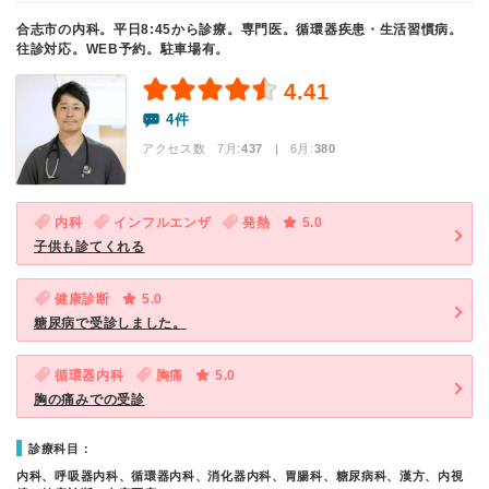
合志市の内科。平日8:45から診療。専門医。循環器疾患・生活習慣病。
往診対応。WEB予約。駐車場有。
4.41
4件
アクセス数 7月:
437
| 6月:
380
内科
インフルエンザ
発熱
5.0
子供も診てくれる
健康診断
5.0
糖尿病で受診しました。
循環器内科
胸痛
5.0
胸の痛みでの受診
診療科目：
内科、呼吸器内科、循環器内科、消化器内科、胃腸科、糖尿病科、漢方、内視