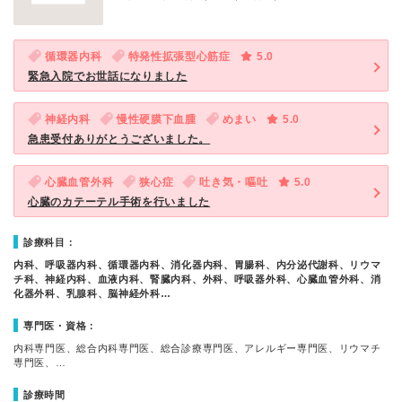
循環器内科
特発性拡張型心筋症
5.0
緊急入院でお世話になりました
神経内科
慢性硬膜下血腫
めまい
5.0
急患受付ありがとうございました。
心臓血管外科
狭心症
吐き気・嘔吐
5.0
心臓のカテーテル手術を行いました
診療科目：
内科、呼吸器内科、循環器内科、消化器内科、胃腸科、内分泌代謝科、リウマ
チ科、神経内科、血液内科、腎臓内科、外科、呼吸器外科、心臓血管外科、消
化器外科、乳腺科、脳神経外科…
専門医・資格：
内科専門医、総合内科専門医、総合診療専門医、アレルギー専門医、リウマチ
専門医、…
診療時間