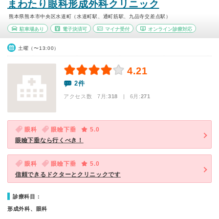
まわたり眼科形成外科クリニック
熊本県熊本市中央区水道町（水道町駅、通町筋駅、九品寺交差点駅）
駐車場あり
電子決済可
マイナ受付
オンライン診療対応
土曜（〜13:00）
4.21
2件
アクセス数 7月:
318
| 6月:
271
眼科
眼瞼下垂
5.0
眼瞼下垂なら行くべき！
眼科
眼瞼下垂
5.0
信頼できるドクターとクリニックです
診療科目：
形成外科、眼科