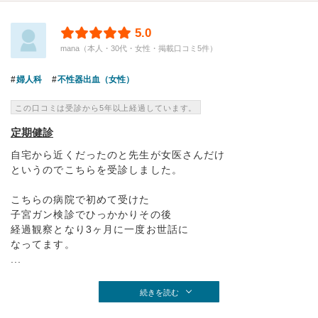
5.0
mana（本人・30代・女性・掲載口コミ5件）
婦人科
不性器出血（女性）
この口コミは受診から5年以上経過しています。
定期健診
自宅から近くだったのと先生が女医さんだけ
というのでこちらを受診しました。
こちらの病院で初めて受けた
子宮ガン検診でひっかかりその後
経過観察となり3ヶ月に一度お世話に
なってます。
...
続きを読む