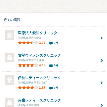
近くの病院
医療法人愛知クリニック
沖縄県宜野湾市愛知
3.71
2件
古堅ウィメンズクリニック
沖縄県宜野湾市大謝名
4.13
3件
伊波レディースクリニック
沖縄県那覇市首里汀良町
3.88
7件
赤嶺レディースクリニック
沖縄県浦添市城間