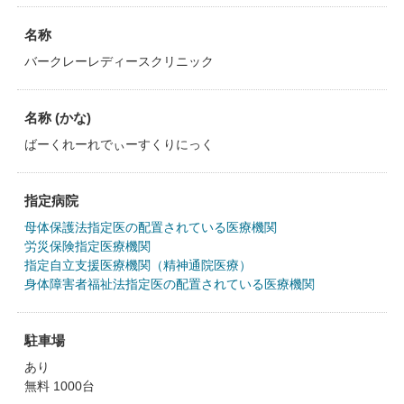
名称
バークレーレディースクリニック
名称 (かな)
ばーくれーれでぃーすくりにっく
指定病院
母体保護法指定医の配置されている医療機関
労災保険指定医療機関
指定自立支援医療機関（精神通院医療）
身体障害者福祉法指定医の配置されている医療機関
駐車場
あり
無料 1000台