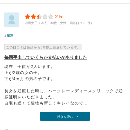
2.5
沖縄女子（本人・30代・女性・掲載口コミ5件）
産科
この口コミは受診から5年以上経過しています。
毎回手出しでいくらか支払いがありました
現在、子供が2人います。
上が2歳の女の子。
下が4ヵ月の男の子です。
長女を妊娠した時に、バークレーレディースクリニックで妊
娠証明をいただきました。
自宅も近くて建物も新しくキレイなので...
続きを読む