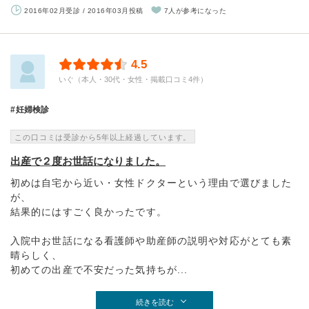
2016年02月受診 / 2016年03月投稿
7人が参考になった
4.5
いぐ（本人・30代・女性・掲載口コミ4件）
妊婦検診
この口コミは受診から5年以上経過しています。
出産で２度お世話になりました。
初めは自宅から近い・女性ドクターという理由で選びました
が、
結果的にはすごく良かったです。
入院中お世話になる看護師や助産師の説明や対応がとても素
晴らしく、
初めての出産で不安だった気持ちが...
続きを読む