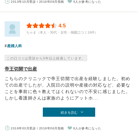
2013年10月受診 / 2016年09月投稿
5人が参考になった
4.5
ちゃま（本人・30代・女性・掲載口コミ16件）
産婦人科
この口コミは受診から5年以上経過しています。
帝王切開で出産
こちらのクリニックで帝王切開で出産を経験しました。初め
ての出産でしたが、入院日の説明や産後の対応など、必要な
ことを事前に色々教えてはくれないので不安に感じました。
しかし看護師さんは家族のようにアットホ...
続きを読む
2016年03月受診 / 2016年06月投稿
6人が参考になった