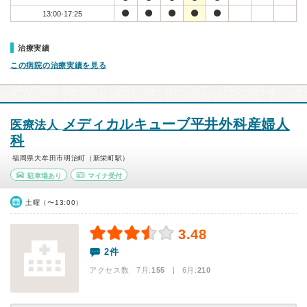
13:00-17:25
治療実績
この病院の治療実績を見る
メディカルキューブ平井外科産婦人
医療法人
科
福岡県大牟田市明治町（新栄町駅）
駐車場あり
マイナ受付
土曜（〜13:00）
3.48
2件
アクセス数 7月:
155
| 6月:
210