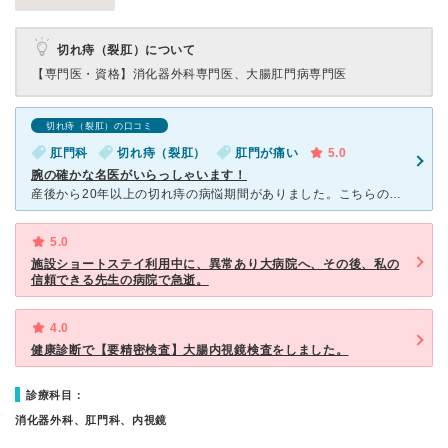
切れ痔（裂肛）について
【専門医・資格】
消化器外科専門医、大腸肛門病専門医
切れ痔（裂肛）の口コミ
肛門科
切れ痔（裂肛）
肛門が痛い
5.0
腕の確かな名医がいらっしゃいます！
産後から20年以上の切れ痔の病悩期間がありました。こちらのDr.の肛門診察は、他より断然痛くないです。説明も図解で的確なアドバイスをしてくださいます。 切れ痔が悪化して、こちらのDr.から、これ
5.0
施設ショートステイ利用中に、異常あり大病院へ、その後、私の
信頼できる先生の病院で急逝。
4.0
健康診断で【要精密検査】大腸内視鏡検査をしました。
診療科目：
消化器外科、肛門科、内視鏡