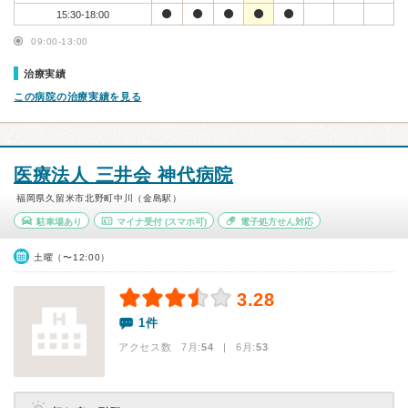
15:30-18:00
09:00-13:00
治療実績
この病院の治療実績を見る
医療法人 三井会 神代病院
福岡県久留米市北野町中川（金島駅）
駐車場あり
マイナ受付
(スマホ可)
電子処方せん対応
土曜（〜12:00）
3.28
1件
アクセス数 7月:
54
| 6月:
53