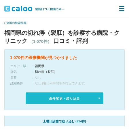
« 全国の検索結果
福岡県の切れ痔（裂肛）を診察する病院・ク
リニック
口コミ・評判
（1,070件）
1,070件の医療機関が見つかりました
エリア・駅
福岡県
病気
切れ痔（裂肛）
名称
なし
詳細条件
なし (曜日や時間帯を指定できます)
条件変更・絞り込み
土曜日診療で絞り込む (914件)