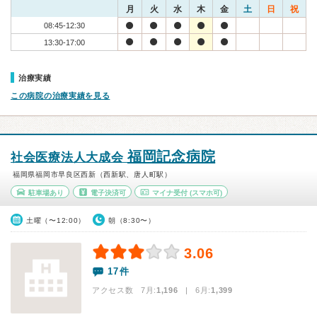
月
火
水
木
金
土
日
祝
08:45-12:30
13:30-17:00
治療実績
この病院の治療実績を見る
福岡記念病院
社会医療法人大成会
福岡県福岡市早良区西新（西新駅、唐人町駅）
駐車場あり
電子決済可
マイナ受付
(スマホ可)
土曜（〜12:00）
朝（8:30〜）
3.06
17件
アクセス数 7月:
1,196
| 6月:
1,399