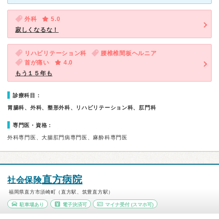
外科
5.0
寂しくなるな！
リハビリテーション科
腰椎椎間板ヘルニア
首が痛い
4.0
もう１５年も
診療科目：
胃腸科、外科、整形外科、リハビリテーション科、肛門科
専門医・資格：
外科専門医、大腸肛門病専門医、麻酔科専門医
直方病院
社会保険
福岡県直方市須崎町（直方駅、筑豊直方駅）
駐車場あり
電子決済可
マイナ受付
(スマホ可)