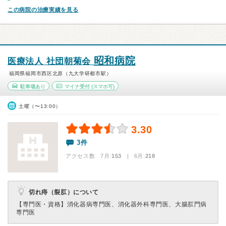
この病院の治療実績を見る
昭和病院
医療法人 社団朝菊会
福岡県福岡市西区北原（九大学研都市駅）
駐車場あり
マイナ受付
(スマホ可)
土曜（〜13:00）
3.30
3件
アクセス数 7月:
153
| 6月:
218
切れ痔（裂肛）について
【専門医・資格】
消化器病専門医、消化器外科専門医、大腸肛門病
専門医