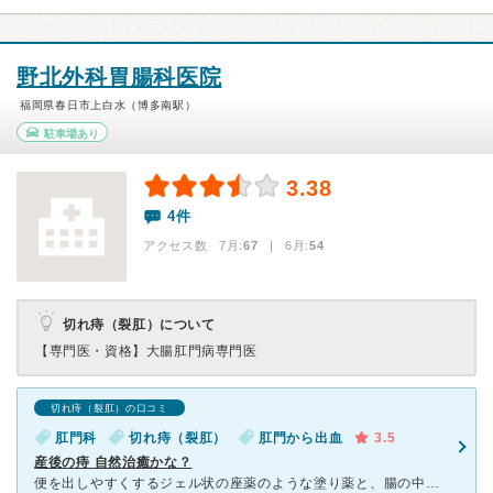
野北外科胃腸科医院
福岡県春日市上白水（博多南駅）
駐車場あり
3.38
4件
アクセス数 7月:
67
| 6月:
54
切れ痔（裂肛）について
【専門医・資格】
大腸肛門病専門医
切れ痔（裂肛）の口コミ
肛門科
切れ痔（裂肛）
肛門から出血
3.5
産後の痔 自然治癒かな？
便を出しやすくするジェル状の座薬のような塗り薬と、腸の中で便を軟らかくする飲み薬、便を軟らかくする食品と固くする食品一覧のプリントをもらいました。 先生は診察のあと、これまた肛門の図が載ったプリント