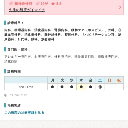
脳神経外科
けが
3.5
先生の態度がイマイチ
診療科目：
内科、循環器内科、消化器内科、腎臓内科、緩和ケア（ホスピス）、外科、心
臓血管外科、消化器外科、脳神経外科、整形外科、リハビリテーション科、泌
尿器科、肛門科、眼科、放射線科
専門医・資格：
アレルギー専門医、血液専門医、外科専門医、呼吸器専門医、循環器専門医、
消化器病…
診療時間
月
火
水
木
金
土
日
祝
09:00-17:00
09:00-12:00
治療実績
この病院の治療実績を見る