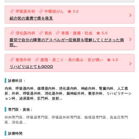
呼吸器外科
中咽頭がん
5.0
紹介状の連携で癌を発見
消化器内科
胃炎
胃痛・腹痛・吐血
5.0
親切で自分の障害のアスペルガー症候群を理解してくださった病
院。
整形外科
腰痛・肩こり・肩の痛み・首が痛い
4.0
リハビリはとてもGOOD
診療科目：
内科、呼吸器内科、循環器内科、消化器内科、神経内科、腎臓内科、人工透
析、外科、呼吸器外科、消化器外科、脳神経外科、整形外科、リハビリテーシ
ョン科、泌尿器科、肛門科、放射…
専門医・資格：
外科専門医、呼吸器専門医、呼吸器外科専門医、循環器専門医、高血圧専門
医、消化器…
診療時間