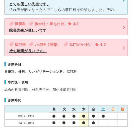
とても優しい先生です。
切れ痔が酷くなったのでこちらの肛門科を受診しました。痔の症状での受診って私の中では結構勇気がいることなんですけど、こちらはとても優しかったので安心して受診することができました。最終的に肛門の手術をする
胃腸科
胸やけ・胃もたれ
4.0
院長先生が優しいです
肛門科
いぼ痔（痔核）
肛門がかゆい
4.0
待ち時間が長いです。
診療科目：
胃腸科、外科、リハビリテーション科、肛門科
専門医・資格：
総合内科専門医、外科専門医、消化器病専門医
診療時間
月
火
水
木
金
土
日
祝
09:00-13:00
14:30-18:00