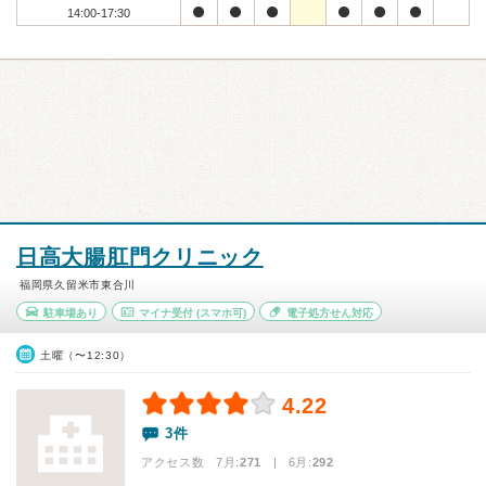
14:00-17:30
日高大腸肛門クリニック
福岡県久留米市東合川
駐車場あり
マイナ受付
(スマホ可)
電子処方せん対応
土曜（〜12:30）
4.22
3件
アクセス数 7月:
271
| 6月:
292