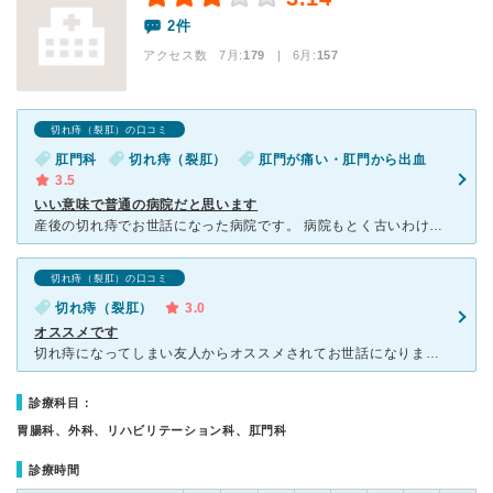
2件
アクセス数 7月:
179
| 6月:
157
切れ痔（裂肛）の口コミ
肛門科
切れ痔（裂肛）
肛門が痛い・肛門から出血
3.5
いい意味で普通の病院だと思います
産後の切れ痔でお世話になった病院です。 病院もとく古いわけでもなく普通にきれいだと思います。先生も看護士さん達もやさしく対応していただき悪いところは感じられなかったのですが、患者さんはとっても少ない
切れ痔（裂肛）の口コミ
切れ痔（裂肛）
3.0
オススメです
切れ痔になってしまい友人からオススメされてお世話になりました。 外観や院内は綺麗で清潔感があり掃除も良くされています。 待合室も広くてゆっくり座れるスペースがあります。 予約などは、出来ない
診療科目：
胃腸科、外科、リハビリテーション科、肛門科
診療時間