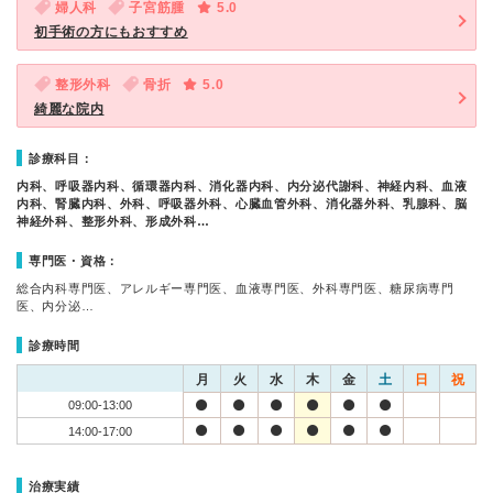
婦人科
子宮筋腫
5.0
初手術の方にもおすすめ
整形外科
骨折
5.0
綺麗な院内
診療科目：
内科、呼吸器内科、循環器内科、消化器内科、内分泌代謝科、神経内科、血液
内科、腎臓内科、外科、呼吸器外科、心臓血管外科、消化器外科、乳腺科、脳
神経外科、整形外科、形成外科…
専門医・資格：
総合内科専門医、アレルギー専門医、血液専門医、外科専門医、糖尿病専門
医、内分泌…
診療時間
月
火
水
木
金
土
日
祝
09:00-13:00
14:00-17:00
治療実績