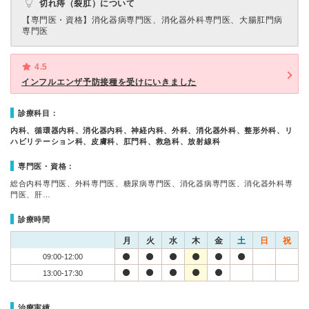
切れ痔（裂肛）について
【専門医・資格】
消化器病専門医、消化器外科専門医、大腸肛門病
専門医
4.5
インフルエンザ予防接種を受けにいきました
診療科目：
内科、循環器内科、消化器内科、神経内科、外科、消化器外科、整形外科、リ
ハビリテーション科、皮膚科、肛門科、救急科、放射線科
専門医・資格：
総合内科専門医、外科専門医、糖尿病専門医、消化器病専門医、消化器外科専
門医、肝…
診療時間
月
火
水
木
金
土
日
祝
09:00-12:00
13:00-17:30
治療実績