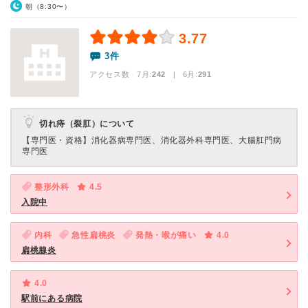
朝（8:30〜）
3.77
3件
アクセス数 7月:
242
| 6月:
291
切れ痔（裂肛）について
【専門医・資格】
消化器病専門医、消化器外科専門医、大腸肛門病
専門医
整形外科
4.5
入院中
内科
急性扁桃炎
発熱・喉が痛い
4.0
扁桃腺炎
4.0
駅前にある病院