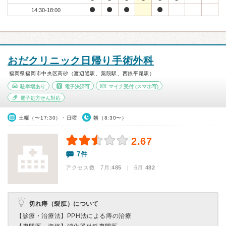
14:30-18:00
おだクリニック日帰り手術外科
福岡県福岡市中央区高砂（渡辺通駅、薬院駅、西鉄平尾駅）
駐車場あり
電子決済可
マイナ受付
(スマホ可)
電子処方せん対応
土曜（〜17:30）・日曜
朝（8:30〜）
2.67
7件
アクセス数 7月:
485
| 6月:
482
切れ痔（裂肛）について
【診療・治療法】
PPH法による痔の治療