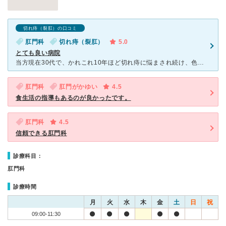
切れ痔（裂肛）の口コミ
肛門科
切れ痔（裂肛）
5.0
とても良い病院
当方現在30代で、かれこれ10年ほど切れ痔に悩まされ続け、色んな病院行きましたが、受付、看護師、先生どれをとってもここが一番良かったです。 女性で病院に悩まれてる方は女性専門外来にここに行くこと
肛門科
肛門がかゆい
4.5
食生活の指導もあるのが良かったです。
肛門科
4.5
信頼できる肛門科
診療科目：
肛門科
診療時間
月
火
水
木
金
土
日
祝
09:00-11:30