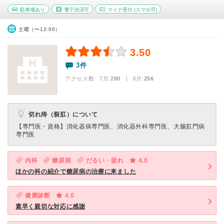
駐車場あり
電子決済可
マイナ受付
(スマホ可)
土曜（〜12:00）
3.50
3件
アクセス数 7月:
280
| 6月:
256
切れ痔（裂肛）について
【専門医・資格】
消化器病専門医、消化器外科専門医、大腸肛門病
専門医
内科
糖尿病
だるい・疲れ
4.0
ほかの科の紹介で糖尿病の治療に来ました
健康診断
4.0
素早く親切な対応に感謝