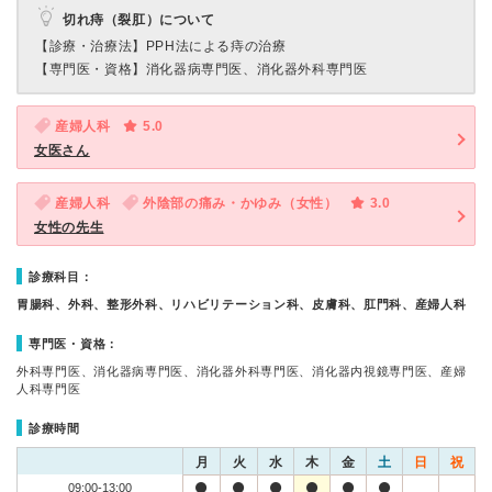
切れ痔（裂肛）について
【診療・治療法】
PPH法による痔の治療
【専門医・資格】
消化器病専門医、消化器外科専門医
産婦人科
5.0
女医さん
産婦人科
外陰部の痛み・かゆみ（女性）
3.0
女性の先生
診療科目：
胃腸科、外科、整形外科、リハビリテーション科、皮膚科、肛門科、産婦人科
専門医・資格：
外科専門医、消化器病専門医、消化器外科専門医、消化器内視鏡専門医、産婦
人科専門医
診療時間
月
火
水
木
金
土
日
祝
09:00-13:00