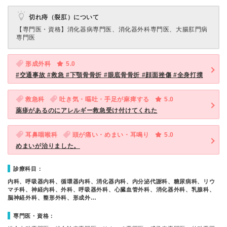
切れ痔（裂肛）について
【専門医・資格】
消化器病専門医、消化器外科専門医、大腸肛門病
専門医
形成外科
5.0
#交通事故 #救急 #下顎骨骨折 #眼底骨骨折 #顔面挫傷 #全身打撲
救急科
吐き気・嘔吐・手足が麻痺する
5.0
薬疹があるのにアレルギー救急受け付けてくれた
耳鼻咽喉科
頭が痛い・めまい・耳鳴り
5.0
めまいが治りました。
診療科目：
内科、呼吸器内科、循環器内科、消化器内科、内分泌代謝科、糖尿病科、リウ
マチ科、神経内科、外科、呼吸器外科、心臓血管外科、消化器外科、乳腺科、
脳神経外科、整形外科、形成外…
専門医・資格：