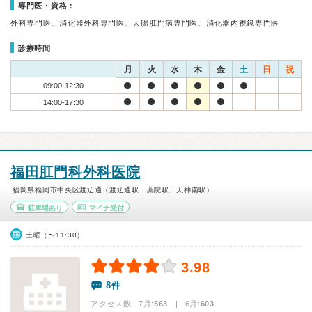
専門医・資格：
外科専門医、消化器外科専門医、大腸肛門病専門医、消化器内視鏡専門医
診療時間
月
火
水
木
金
土
日
祝
09:00-12:30
14:00-17:30
福田肛門科外科医院
福岡県福岡市中央区渡辺通（渡辺通駅、薬院駅、天神南駅）
駐車場あり
マイナ受付
土曜（〜11:30）
3.98
8件
アクセス数 7月:
563
| 6月:
603