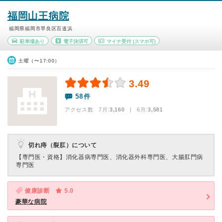
福岡山王病院
福岡県福岡市早良区百道浜
駐車場あり
電子決済可
マイナ受付
(スマホ可)
土曜（〜17:00）
3.49
58件
アクセス数 7月:
3,160
| 6月:
3,581
切れ痔（裂肛）について
【専門医・資格】
消化器病専門医、消化器外科専門医、大腸肛門病
専門医
健康診断
5.0
豪華な病院