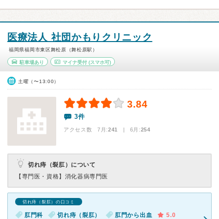
医療法人 社団かもりクリニック
福岡県福岡市東区舞松原（舞松原駅）
駐車場あり
マイナ受付
(スマホ可)
土曜（〜13:00）
3.84
3件
アクセス数 7月:
241
| 6月:
254
切れ痔（裂肛）について
【専門医・資格】
消化器病専門医
切れ痔（裂肛）の口コミ
肛門科
切れ痔（裂肛）
肛門から出血
5.0