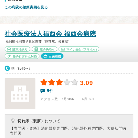
この病院の治療実績を見る
社会医療法人福西会 福西会病院
福岡県福岡市早良区野芥（野芥駅、梅林駅）
駐車場あり
電子決済可
マイナ受付
(スマホ可)
電子処方せん対応
女医在籍
朝（8:45〜）
3.09
9件
アクセス数 7月:
456
| 6月:
591
切れ痔（裂肛）について
【専門医・資格】
消化器病専門医、消化器外科専門医、大腸肛門病
専門医