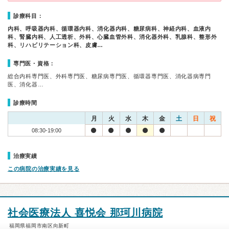
診療科目：
内科、呼吸器内科、循環器内科、消化器内科、糖尿病科、神経内科、血液内
科、腎臓内科、人工透析、外科、心臓血管外科、消化器外科、乳腺科、整形外
科、リハビリテーション科、皮膚…
専門医・資格：
総合内科専門医、外科専門医、糖尿病専門医、循環器専門医、消化器病専門
医、消化器…
診療時間
月
火
水
木
金
土
日
祝
08:30-19:00
治療実績
この病院の治療実績を見る
社会医療法人 喜悦会 那珂川病院
福岡県福岡市南区向新町