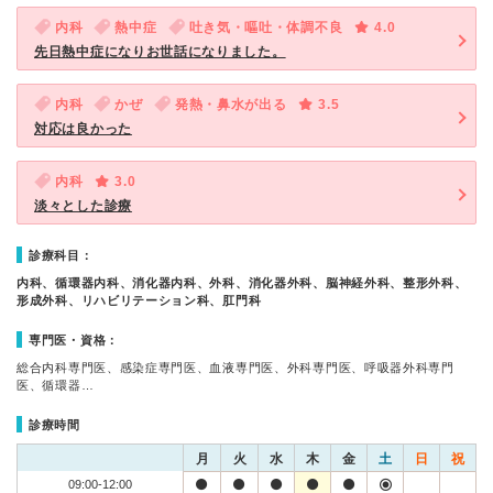
内科
熱中症
吐き気・嘔吐・体調不良
4.0
先日熱中症になりお世話になりました。
内科
かぜ
発熱・鼻水が出る
3.5
対応は良かった
内科
3.0
淡々とした診療
診療科目：
内科、循環器内科、消化器内科、外科、消化器外科、脳神経外科、整形外科、
形成外科、リハビリテーション科、肛門科
専門医・資格：
総合内科専門医、感染症専門医、血液専門医、外科専門医、呼吸器外科専門
医、循環器…
診療時間
月
火
水
木
金
土
日
祝
09:00-12:00