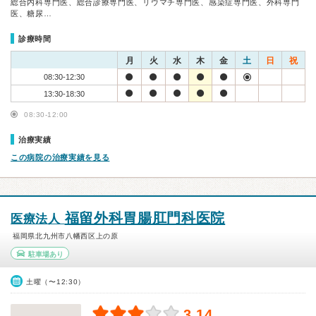
総合内科専門医、総合診療専門医、リウマチ専門医、感染症専門医、外科専門
医、糖尿…
診療時間
月
火
水
木
金
土
日
祝
08:30-12:30
13:30-18:30
08:30-12:00
治療実績
この病院の治療実績を見る
福留外科胃腸肛門科医院
医療法人
福岡県北九州市八幡西区上の原
駐車場あり
土曜（〜12:30）
3.14