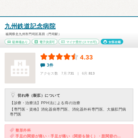
九州鉄道記念病院
福岡県北九州市門司区高田（門司駅）
駐車場あり
電子決済可
マイナ受付
(スマホ可)
女医在籍
4.33
3件
アクセス数 7月:
731
| 6月:
813
切れ痔（裂肛）について
【診療・治療法】
PPH法による痔の治療
【専門医・資格】
消化器病専門医、消化器外科専門医、大腸肛門病
専門医
整形外科
手足の関節が痛い・手足が痛い（関節を除く）・股関節の痛み