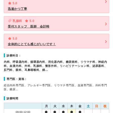
5.0
迅速かつ丁寧
乳腺科
5.0
受付スタッフ 医師 会計時
5.0
全体的にとても感じがいいです！
診療科目：
内科、呼吸器内科、循環器内科、消化器内科、糖尿病科、リウマチ科、神経内
科、血液内科、外科、乳腺科、整形外科、リハビリテーション科、泌尿器科、
肛門科、眼科、耳鼻咽喉科、婦…
専門医・資格：
総合内科専門医、アレルギー専門医、リウマチ専門医、血液専門医、外科専門
医、糖尿…
診療時間
月
火
水
木
金
土
日
祝
09:00-12:00