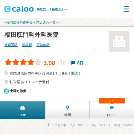
«福岡県福岡市中央区渡辺通の一覧へ
福田肛門科外科医院
渡辺通駅
薬院駅
天神南駅
3.98
8件
？
地図
福岡県福岡市中央区渡辺通1丁目9-6【
】
駐車場あり
マイナ受付
土曜も診療
8件
TOP
地図
口コミ
アクセス数 7月：
563
| 6月：
603
| 年間：
5,705