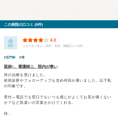
この病院の口コミ (8件)
4.0
リモーネ（本人・40代・女性・掲載口コミ5件）
肛門科
痔
医師○、看護師△、院内が寒い
痔の治療を受けました。
術前診察やフォローアップも含め何回か通いました。以下私
の印象です。
受付→電話でも窓口でもいつも感じがよくてお尻が痛くない
か？など気遣いの言葉をかけてくれる。
待...