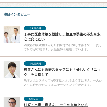
注目インタビュー
消化器内科
丁寧に医療体験を設計し、検査や手術の不安を安
心に変えたい
消化器内視鏡検査から肛門疾患の日帰り手術まで、一貫し
て対応が可能です。女性医師も在籍しています。
消化器内科
患者さんにも医療スタッフにも「優しいクリニッ
ク」を目指して
患者さんとスタッフが笑顔になれるよう常に考え、一人ひ
とりに合わせたコミュニケーションを心がけます。
産婦人科
妊娠・出産・産後を、 一生の自信となる