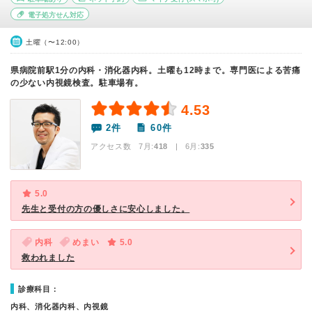
電子処方せん対応
土曜（〜12:00）
県病院前駅1分の内科・消化器内科。土曜も12時まで。専門医による苦痛
の少ない内視鏡検査。駐車場有。
4.53
2件
60件
アクセス数 7月:
418
| 6月:
335
5.0
先生と受付の方の優しさに安心しました。
内科
めまい
5.0
救われました
診療科目：
内科、消化器内科、内視鏡