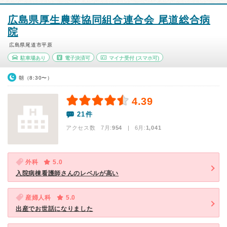
広島県厚生農業協同組合連合会 尾道総合病
院
広島県尾道市平原
駐車場あり
電子決済可
マイナ受付
(スマホ可)
朝（8:30〜）
4.39
21件
アクセス数 7月:
954
| 6月:
1,041
外科
5.0
入院病棟看護師さんのレベルが高い
産婦人科
5.0
出産でお世話になりました