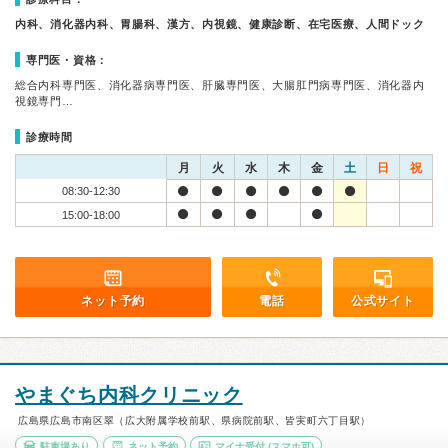
内科、消化器内科、胃腸科、漢方、内視鏡、健康診断、在宅医療、人間ドック
専門医・資格：
総合内科専門医、消化器病専門医、肝臓専門医、大腸肛門病専門医、消化器内
視鏡専門…
診療時間
月
火
水
木
金
土
日
祝
08:30-12:30
15:00-18:00
ネット予約
電話
公式サイト
やまぐち内科クリニック
広島県広島市南区翠（広大附属学校前駅、県病院前駅、皆実町六丁目駅）
駐車場あり
ネット予約
マイナ受付
(スマホ可)