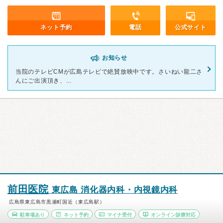
ネット予約
電話
公式サイト
お知らせ
当院のテレビCMが広島テレビで絶賛放映中です。さいねい龍二さ
んにご出演頂き、...
前田医院
東広島 消化器内科・内視鏡内科
広島県東広島市黒瀬町国近（東広島駅）
駐車場あり
ネット予約
マイナ受付
オンライン診療対応