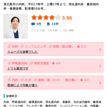
東広島市の内科。平日17時半、土曜17時まで。消化器内科 糖尿病内
科・健康診断。駐車場50台有。
3.96
4件
18件
アクセス数 7月:
410
| 6月:
486
内科
インフルエンザ
発熱・頭が痛い
5.0
スムーズな診察でした
呼吸器内科
気管支喘息
4.0
とても親切です
内科
かぜ
発熱・咳（セキ）・喉が痛い
4.0
医師により印象が違う
診療科目：
内科、呼吸器内科、循環器内科、消化器内科、胃腸科、内分泌代謝科、糖尿病
科、リウマチ科、アレルギー科、整形外科、リハビリテーション科、内視鏡、