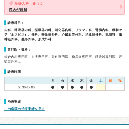
産婦人科
5.0
院内が綺麗
診療科目：
内科、呼吸器内科、循環器内科、消化器内科、リウマチ科、腎臓内科、緩和ケ
ア（ホスピス）、外科、呼吸器外科、心臓血管外科、消化器外科、乳腺科、脳
神経外科、整形外科、形成外科…
専門医・資格：
総合内科専門医、血液専門医、外科専門医、糖尿病専門医、呼吸器専門医、呼
吸器外科…
診療時間
月
火
水
木
金
土
日
祝
08:30-17:00
治療実績
この病院の治療実績を見る