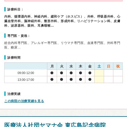
診療科目：
内科、循環器内科、神経内科、緩和ケア（ホスピス）、外科、呼吸器外科、心
臓血管外科、脳神経外科、整形外科、形成外科、リハビリテーション科、皮膚
科、泌尿器科、眼科、耳鼻咽喉…
専門医・資格：
総合内科専門医、アレルギー専門医、リウマチ専門医、血液専門医、外科専門
医、糖尿…
診療時間
月
火
水
木
金
土
日
祝
09:00-12:00
13:00-17:00
治療実績
この病院の治療実績を見る
医療法人社団ヤマナ会 東広島記念病院