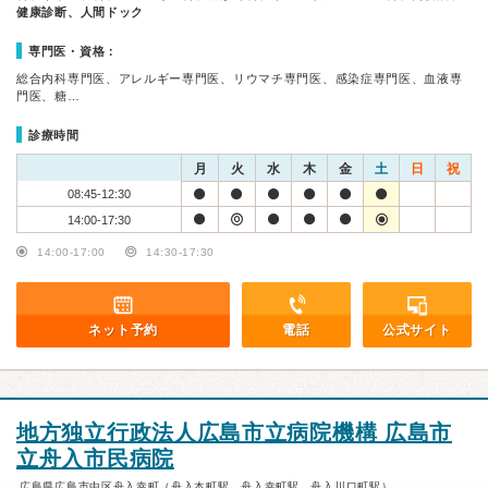
健康診断、人間ドック
専門医・資格：
総合内科専門医、アレルギー専門医、リウマチ専門医、感染症専門医、血液専
門医、糖…
診療時間
月
火
水
木
金
土
日
祝
08:45-12:30
14:00-17:30
14:00-17:00
14:30-17:30
ネット予約
電話
公式サイト
地方独立行政法人広島市立病院機構 広島市
立舟入市民病院
広島県広島市中区舟入幸町（舟入本町駅、舟入幸町駅、舟入川口町駅）