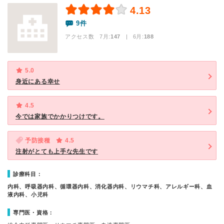
4.13
9件
アクセス数 7月:
147
| 6月:
188
5.0
身近にある幸せ
4.5
今では家族でかかりつけです。
予防接種
4.5
注射がとても上手な先生です
診療科目：
内科、呼吸器内科、循環器内科、消化器内科、リウマチ科、アレルギー科、血
液内科、小児科
専門医・資格：