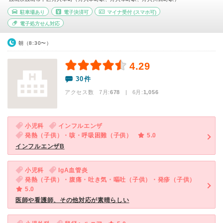
駐車場あり
電子決済可
マイナ受付
(スマホ可)
電子処方せん対応
朝（8:30〜）
4.29
30件
アクセス数 7月:
678
| 6月:
1,056
小児科
インフルエンザ
発熱（子供）・咳・呼吸困難（子供）
5.0
インフルエンザB
小児科
IgA血管炎
発熱（子供）・腹痛・吐き気・嘔吐（子供）・発疹（子供）
5.0
医師や看護師、その他対応が素晴らしい