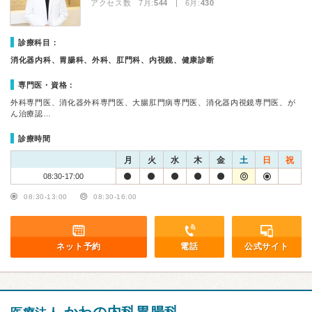
アクセス数 7月:
544
| 6月:
430
診療科目：
消化器内科、胃腸科、外科、肛門科、内視鏡、健康診断
専門医・資格：
外科専門医、消化器外科専門医、大腸肛門病専門医、消化器内視鏡専門医、が
ん治療認…
診療時間
月
火
水
木
金
土
日
祝
08:30-17:00
08:30-13:00
08:30-16:00
ネット予約
電話
公式サイト