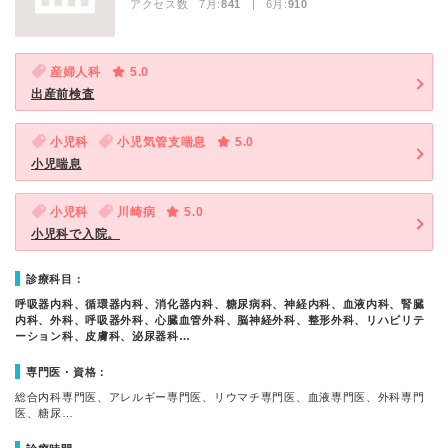
アクセス数 7月:
841
| 6月:
910
産婦人科
5.0
出産前検査
小児科
小児気管支喘息
5.0
小児喘息
小児科
川崎病
5.0
小児科で入院。
診療科目：
呼吸器内科、循環器内科、消化器内科、糖尿病科、神経内科、血液内科、腎臓
内科、外科、呼吸器外科、心臓血管外科、脳神経外科、整形外科、リハビリテ
ーション科、皮膚科、泌尿器科…
専門医・資格：
総合内科専門医、アレルギー専門医、リウマチ専門医、血液専門医、外科専門
医、糖尿…