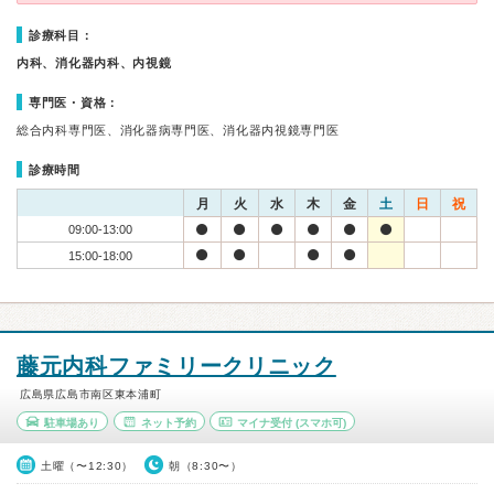
診療科目：
内科、消化器内科、内視鏡
専門医・資格：
総合内科専門医、消化器病専門医、消化器内視鏡専門医
診療時間
月
火
水
木
金
土
日
祝
09:00-13:00
15:00-18:00
藤元内科ファミリークリニック
広島県広島市南区東本浦町
駐車場あり
ネット予約
マイナ受付
(スマホ可)
土曜（〜12:30）
朝（8:30〜）