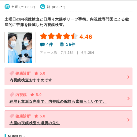
土曜（〜12:30）
朝（8:30〜）
土曜日の内視鏡検査と日帰り大腸ポリープ手術。内視鏡専門医による徹
底的に苦痛を軽減した内視鏡検査。
4.46
4件
56件
アクセス数 7月:
284
| 6月:
284
健康診断
5.0
内視鏡検査おすすめです
内視鏡
5.0
経歴も立派な先生で、内視鏡の腕前も素晴らしいです。
健康診断
5.0
大腸内視鏡検査の凄腕の先生
診療科目：