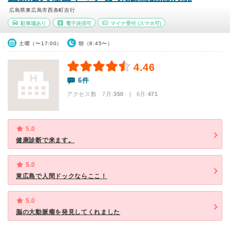
広島県東広島市西条町吉行
駐車場あり
電子決済可
マイナ受付
(スマホ可)
土曜（〜17:00）
朝（8:45〜）
4.46
6件
アクセス数 7月:
350
| 6月:
471
5.0
健康診断で来ます。
5.0
東広島で人間ドックならここ！
5.0
脳の大動脈瘤を発見してくれました