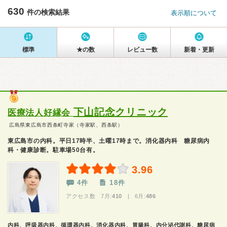
630
件の検索結果
表示順について
標準
★の数
レビュー数
新着・更新
下山記念クリニック
医療法人好縁会
広島県東広島市西条町寺家（寺家駅、西条駅）
東広島市の内科。平日17時半、土曜17時まで。消化器内科 糖尿病内
科・健康診断。駐車場50台有。
3.96
4件
18件
アクセス数 7月:
410
| 6月:
486
内科、呼吸器内科、循環器内科、消化器内科、胃腸科、内分泌代謝科、糖尿病