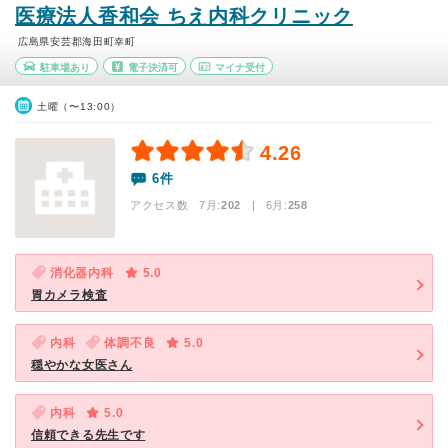
医療法人香和会 ちえ内科クリニック
広島県安芸郡海田町幸町
駐車場あり
電子決済可
マイナ受付
土曜（〜13:00）
4.26
6件
アクセス数 7月:
202
| 6月:
258
消化器内科
5.0
胃カメラ検査
内科
体調不良
5.0
穏やかな女医さん
内科
5.0
信頼できる先生です