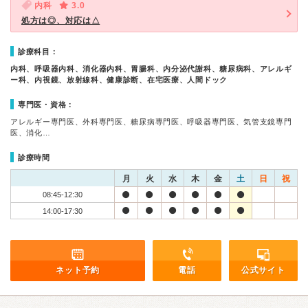
内科
3.0
処方は◎、対応は△
診療科目：
内科、呼吸器内科、消化器内科、胃腸科、内分泌代謝科、糖尿病科、アレルギ
ー科、内視鏡、放射線科、健康診断、在宅医療、人間ドック
専門医・資格：
アレルギー専門医、外科専門医、糖尿病専門医、呼吸器専門医、気管支鏡専門
医、消化…
診療時間
月
火
水
木
金
土
日
祝
08:45-12:30
14:00-17:30
ネット予約
電話
公式サイト