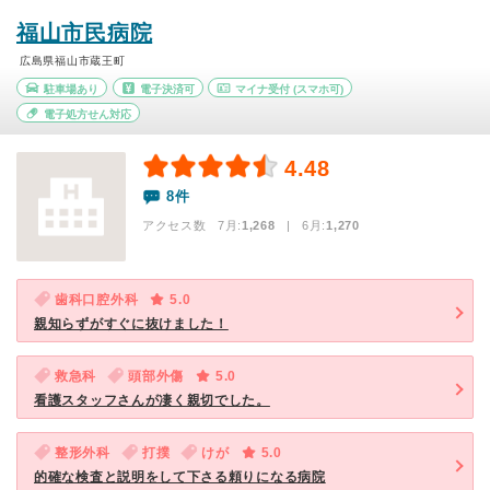
福山市民病院
広島県福山市蔵王町
駐車場あり
電子決済可
マイナ受付
(スマホ可)
電子処方せん対応
4.48
8件
アクセス数 7月:
1,268
| 6月:
1,270
歯科口腔外科
5.0
親知らずがすぐに抜けました！
救急科
頭部外傷
5.0
看護スタッフさんが凄く親切でした。
整形外科
打撲
けが
5.0
的確な検査と説明をして下さる頼りになる病院