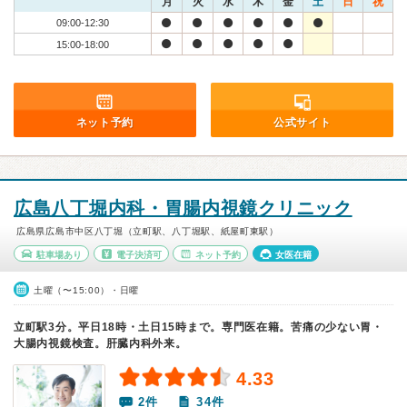
月
火
水
木
金
土
日
祝
09:00-12:30
15:00-18:00
ネット予約
公式サイト
広島八丁堀内科・胃腸内視鏡クリニック
広島県広島市中区八丁堀（立町駅、八丁堀駅、紙屋町東駅）
駐車場あり
電子決済可
ネット予約
女医在籍
土曜（〜15:00）・日曜
立町駅3分。平日18時・土日15時まで。専門医在籍。苦痛の少ない胃・
大腸内視鏡検査。肝臓内科外来。
4.33
2件
34件