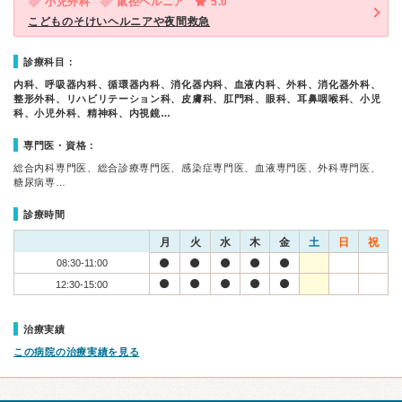
小児外科
鼠径ヘルニア
5.0
こどものそけいヘルニアや夜間救急
診療科目：
内科、呼吸器内科、循環器内科、消化器内科、血液内科、外科、消化器外科、
整形外科、リハビリテーション科、皮膚科、肛門科、眼科、耳鼻咽喉科、小児
科、小児外科、精神科、内視鏡…
専門医・資格：
総合内科専門医、総合診療専門医、感染症専門医、血液専門医、外科専門医、
糖尿病専…
診療時間
月
火
水
木
金
土
日
祝
08:30-11:00
12:30-15:00
治療実績
この病院の治療実績を見る