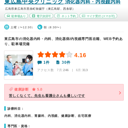
東広島中央クリニック
消化器内科・内視鏡内科
広島県東広島市西条町御薗宇（東広島駅、西条駅）
駐車場あり
電子決済可
ネット予約
マイナ受付
(スマホ可)
土曜（〜12:30）
朝（8:30〜）
東広島市の消化器内科・内科、消化器病/内視鏡専門医在籍、WEB予約あ
り、駐車場完備
4.16
1件
30件
アクセス数 7月:
246
| 6月:
313
健康診断
5.0
苦しくなくて、先生も看護士さんも優しいです
診療科目：
内科、消化器内科、胃腸科、内視鏡、健康診断、在宅医療
専門医・資格：