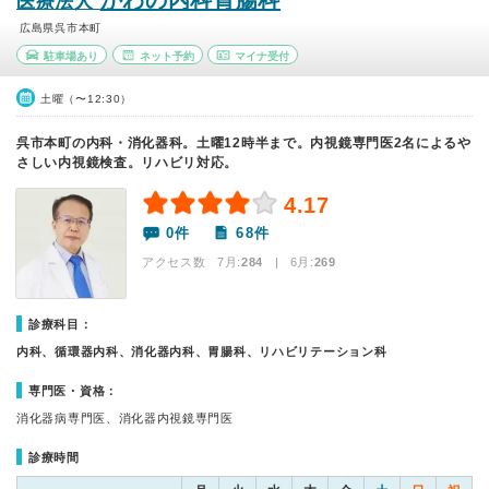
かわの内科胃腸科
医療法人
広島県呉市本町
駐車場あり
ネット予約
マイナ受付
土曜（〜12:30）
呉市本町の内科・消化器科。土曜12時半まで。内視鏡専門医2名によるや
さしい内視鏡検査。リハビリ対応。
4.17
0件
68件
アクセス数 7月:
284
| 6月:
269
診療科目：
内科、循環器内科、消化器内科、胃腸科、リハビリテーション科
専門医・資格：
消化器病専門医、消化器内視鏡専門医
診療時間