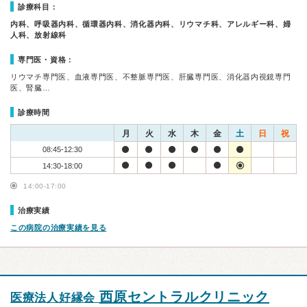
診療科目：
内科、呼吸器内科、循環器内科、消化器内科、リウマチ科、アレルギー科、婦
人科、放射線科
専門医・資格：
リウマチ専門医、血液専門医、不整脈専門医、肝臓専門医、消化器内視鏡専門
医、腎臓…
診療時間
月
火
水
木
金
土
日
祝
08:45-12:30
14:30-18:00
14:00-17:00
治療実績
この病院の治療実績を見る
西原セントラルクリニック
医療法人好縁会