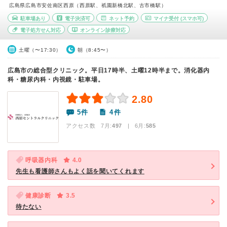
広島県広島市安佐南区西原（西原駅、祇園新橋北駅、古市橋駅）
駐車場あり
電子決済可
ネット予約
マイナ受付
(スマホ可)
電子処方せん対応
オンライン診療対応
土曜（〜17:30）
朝（8:45〜）
広島市の総合型クリニック。平日17時半、土曜12時半まで。消化器内
科・糖尿内科・内視鏡・駐車場。
2.80
5件
4件
アクセス数 7月:
497
| 6月:
585
呼吸器内科
4.0
先生も看護師さんもよく話を聞いてくれます
健康診断
3.5
待たない