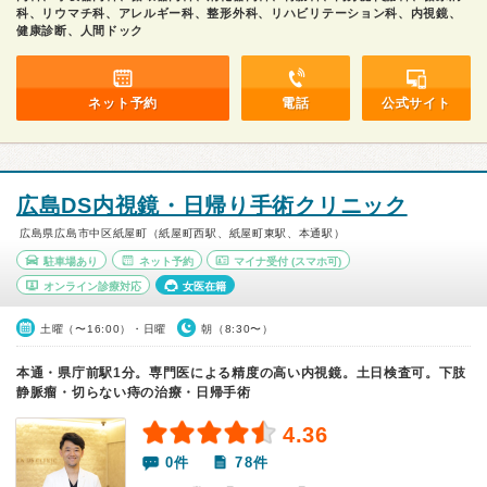
科、リウマチ科、アレルギー科、整形外科、リハビリテーション科、内視鏡、
健康診断、人間ドック
ネット予約
電話
公式サイト
広島DS内視鏡・日帰り手術クリニック
広島県広島市中区紙屋町（紙屋町西駅、紙屋町東駅、本通駅）
駐車場あり
ネット予約
マイナ受付
(スマホ可)
オンライン診療対応
女医在籍
土曜（〜16:00）・日曜
朝（8:30〜）
本通・県庁前駅1分。専門医による精度の高い内視鏡。土日検査可。下肢
静脈瘤・切らない痔の治療・日帰手術
4.36
0件
78件