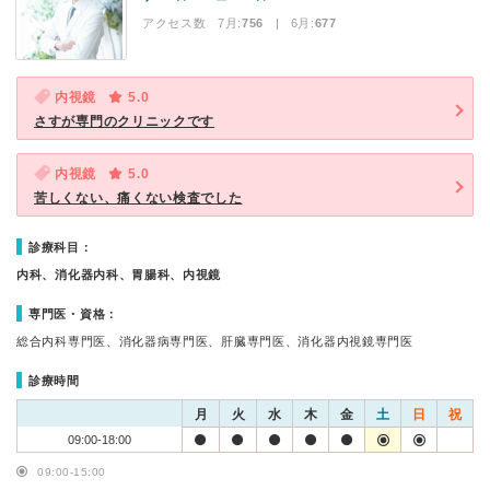
アクセス数 7月:
756
| 6月:
677
内視鏡
5.0
さすが専門のクリニックです
内視鏡
5.0
苦しくない、痛くない検査でした
診療科目：
内科、消化器内科、胃腸科、内視鏡
専門医・資格：
総合内科専門医、消化器病専門医、肝臓専門医、消化器内視鏡専門医
診療時間
月
火
水
木
金
土
日
祝
09:00-18:00
09:00-15:00