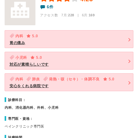
6件
アクセス数 7月:
228
| 6月:
169
内科
5.0
胃の痛み
小児科
5.0
対応が素晴らしいです
内科
肺炎
発熱・咳（セキ）・体調不良
5.0
安心をくれる病院です
診療科目：
内科、消化器内科、外科、小児科
専門医・資格：
ペインクリニック専門医
診療時間