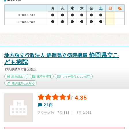
月
火
水
木
金
土
日
祝
09:00-12:30
15:00-18:00
静岡県立こ
地方独立行政法人 静岡県立病院機構
ども病院
静岡県静岡市葵区漆山
駐車場あり
電子決済可
マイナ受付
(スマホ可)
電子処方せん対応
4.35
21件
アクセス数 7月:
868
| 6月:
1,033