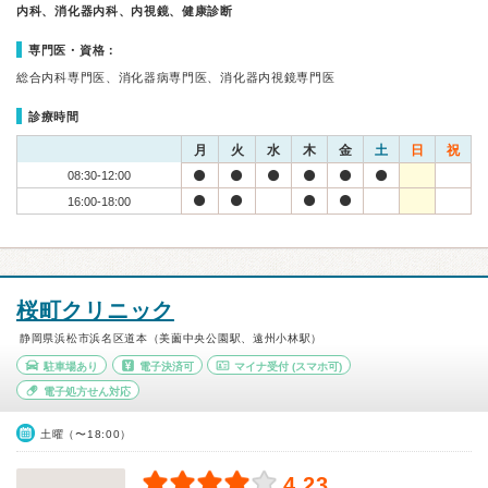
内科、消化器内科、内視鏡、健康診断
専門医・資格：
総合内科専門医、消化器病専門医、消化器内視鏡専門医
診療時間
月
火
水
木
金
土
日
祝
08:30-12:00
16:00-18:00
桜町クリニック
静岡県浜松市浜名区道本（美薗中央公園駅、遠州小林駅）
駐車場あり
電子決済可
マイナ受付
(スマホ可)
電子処方せん対応
土曜（〜18:00）
4.23