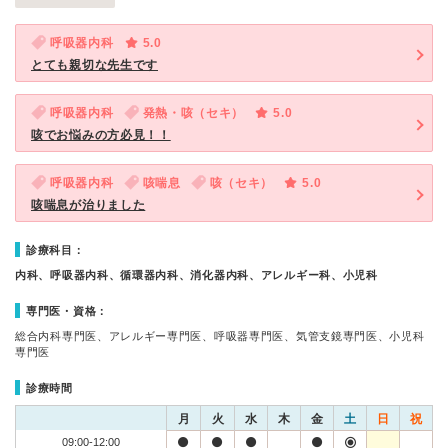
呼吸器内科
5.0
とても親切な先生です
呼吸器内科
発熱・咳（セキ）
5.0
咳でお悩みの方必見！！
呼吸器内科
咳喘息
咳（セキ）
5.0
咳喘息が治りました
診療科目：
内科、呼吸器内科、循環器内科、消化器内科、アレルギー科、小児科
専門医・資格：
総合内科専門医、アレルギー専門医、呼吸器専門医、気管支鏡専門医、小児科
専門医
診療時間
月
火
水
木
金
土
日
祝
09:00-12:00