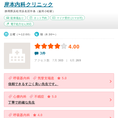
岸本内科クリニック
静岡県浜松市浜名区中条（遠州小松駅）
駐車場あり
ネット予約
マイナ受付
(スマホ可)
電子処方せん対応
土曜（〜12:00）
朝（8:30〜）
4.00
3件
アクセス数 7月:
303
| 6月:
269
呼吸器内科
気管支喘息
5.0
信頼できるすごく良い先生です。
心療内科
不眠症
5.0
丁寧で的確な先生
呼吸器内科
4.0