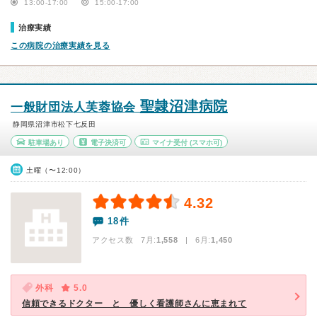
13:00-17:00
15:00-17:00
治療実績
この病院の治療実績を見る
聖隷沼津病院
一般財団法人芙蓉協会
静岡県沼津市松下七反田
駐車場あり
電子決済可
マイナ受付
(スマホ可)
土曜（〜12:00）
4.32
18件
アクセス数 7月:
1,558
| 6月:
1,450
外科
5.0
信頼できるドクター と 優しく看護師さんに恵まれて