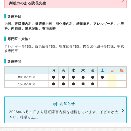
判断力のある院長先生
診療科目：
内科、呼吸器内科、循環器内科、消化器内科、糖尿病科、アレルギー科、小児
科、内視鏡、健康診断、在宅医療
専門医・資格：
アレルギー専門医、感染症専門医、糖尿病専門医、内分泌代謝科専門医、甲状
腺専門医…
診療時間
月
火
水
木
金
土
日
祝
08:30-12:00
15:00-18:30
お知らせ
2026年６月１日より睡眠障害内科を標榜しています。イビキが大
きい、呼吸が止...