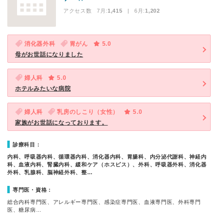
アクセス数 7月:
1,415
| 6月:
1,202
消化器外科
胃がん
5.0
母がお世話になりました
婦人科
5.0
ホテルみたいな病院
婦人科
乳房のしこり（女性）
5.0
家族がお世話になっております。
診療科目：
内科、呼吸器内科、循環器内科、消化器内科、胃腸科、内分泌代謝科、神経内
科、血液内科、腎臓内科、緩和ケア（ホスピス）、外科、呼吸器外科、消化器
外科、乳腺科、脳神経外科、整…
専門医・資格：
総合内科専門医、アレルギー専門医、感染症専門医、血液専門医、外科専門
医、糖尿病…