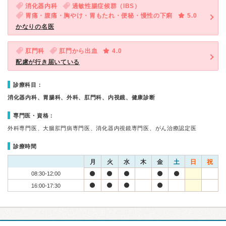
消化器内科
過敏性腸症候群（IBS）
胃痛・腹痛・胸やけ・胃もたれ・便秘・慢性の下痢
5.0
かなりの名医
肛門科
肛門から出血
4.0
配慮が行き届いている
診療科目：
消化器内科、胃腸科、外科、肛門科、内視鏡、健康診断
専門医・資格：
外科専門医、大腸肛門病専門医、消化器内視鏡専門医、がん治療認定医
診療時間
月
火
水
木
金
土
日
祝
08:30-12:00
16:00-17:30