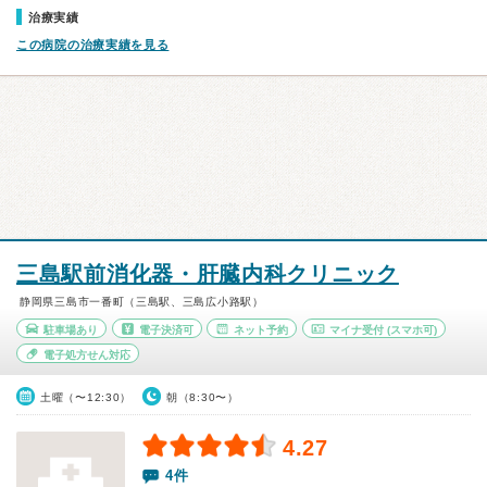
治療実績
この病院の治療実績を見る
三島駅前消化器・肝臓内科クリニック
静岡県三島市一番町（三島駅、三島広小路駅）
駐車場あり
電子決済可
ネット予約
マイナ受付
(スマホ可)
電子処方せん対応
土曜（〜12:30）
朝（8:30〜）
4.27
4件