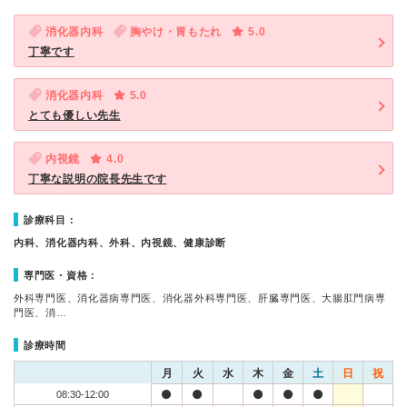
消化器内科
胸やけ・胃もたれ
5.0
丁寧です
消化器内科
5.0
とても優しい先生
内視鏡
4.0
丁寧な説明の院長先生です
診療科目：
内科、消化器内科、外科、内視鏡、健康診断
専門医・資格：
外科専門医、消化器病専門医、消化器外科専門医、肝臓専門医、大腸肛門病専
門医、消…
診療時間
月
火
水
木
金
土
日
祝
08:30-12:00