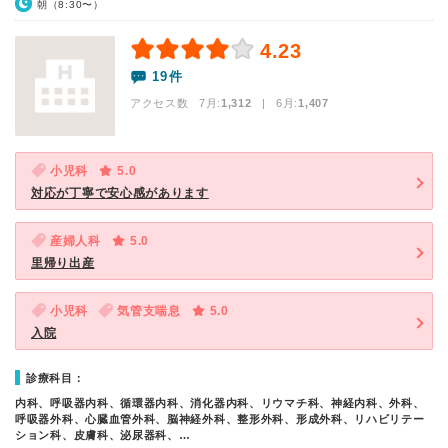
朝（8:30〜）
4.23
19件
アクセス数 7月:
1,312
| 6月:
1,407
小児科
5.0
対応が丁寧で安心感があります
産婦人科
5.0
里帰り出産
小児科
気管支喘息
5.0
入院
診療科目：
内科、呼吸器内科、循環器内科、消化器内科、リウマチ科、神経内科、外科、
呼吸器外科、心臓血管外科、脳神経外科、整形外科、形成外科、リハビリテー
ション科、皮膚科、泌尿器科、…