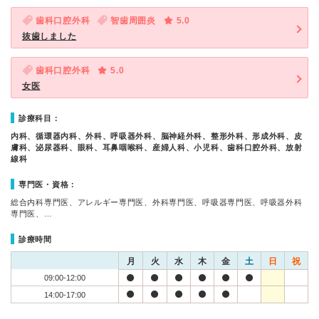
歯科口腔外科
智歯周囲炎
5.0
抜歯しました
歯科口腔外科
5.0
女医
診療科目：
内科、循環器内科、外科、呼吸器外科、脳神経外科、整形外科、形成外科、皮
膚科、泌尿器科、眼科、耳鼻咽喉科、産婦人科、小児科、歯科口腔外科、放射
線科
専門医・資格：
総合内科専門医、アレルギー専門医、外科専門医、呼吸器専門医、呼吸器外科
専門医、…
診療時間
月
火
水
木
金
土
日
祝
09:00-12:00
14:00-17:00