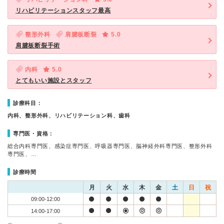
リハビリテーションスタッフ最高
整形外科
肩腱板断裂
5.0
肩腱板断裂手術
内科
5.0
とてもいい施設とスタッフ
診療科目：
内科、整形外科、リハビリテーション科、歯科
専門医・資格：
総合内科専門医、感染症専門医、呼吸器専門医、脳神経外科専門医、整形外科
専門医、…
診療時間
月
火
水
木
金
土
日
祝
09:00-12:00
14:00-17:00