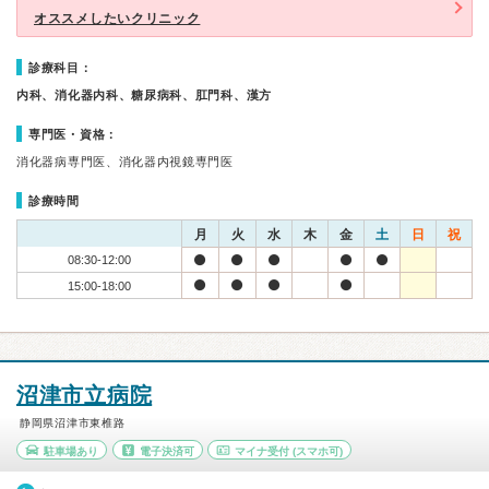
オススメしたいクリニック
診療科目：
内科、消化器内科、糖尿病科、肛門科、漢方
専門医・資格：
消化器病専門医、消化器内視鏡専門医
診療時間
月
火
水
木
金
土
日
祝
08:30-12:00
15:00-18:00
沼津市立病院
静岡県沼津市東椎路
駐車場あり
電子決済可
マイナ受付
(スマホ可)