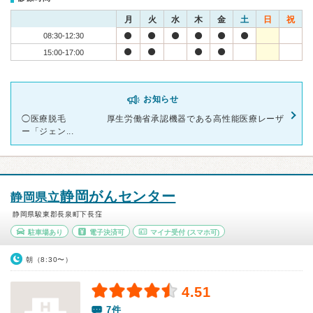
月
火
水
木
金
土
日
祝
08:30-12:30
15:00-17:00
お知らせ
◯医療脱毛 厚生労働省承認機器である高性能医療レーザ
ー「ジェン...
静岡がんセンター
静岡県立
静岡県駿東郡長泉町下長窪
駐車場あり
電子決済可
マイナ受付
(スマホ可)
朝（8:30〜）
4.51
7件