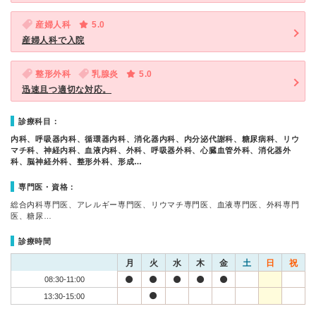
産婦人科
5.0
産婦人科で入院
整形外科
乳腺炎
5.0
迅速且つ適切な対応。
診療科目：
内科、呼吸器内科、循環器内科、消化器内科、内分泌代謝科、糖尿病科、リウ
マチ科、神経内科、血液内科、外科、呼吸器外科、心臓血管外科、消化器外
科、脳神経外科、整形外科、形成…
専門医・資格：
総合内科専門医、アレルギー専門医、リウマチ専門医、血液専門医、外科専門
医、糖尿…
診療時間
月
火
水
木
金
土
日
祝
08:30-11:00
13:30-15:00