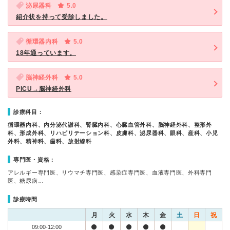
泌尿器科
5.0
紹介状を持って受診しました。
循環器内科
5.0
18年通っています。
脳神経外科
5.0
PICU→脳神経外科
診療科目：
循環器内科、内分泌代謝科、腎臓内科、心臓血管外科、脳神経外科、整形外
科、形成外科、リハビリテーション科、皮膚科、泌尿器科、眼科、産科、小児
外科、精神科、歯科、放射線科
専門医・資格：
アレルギー専門医、リウマチ専門医、感染症専門医、血液専門医、外科専門
医、糖尿病…
診療時間
月
火
水
木
金
土
日
祝
09:00-12:00