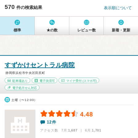
570
件の検索結果
表示順について
標準
★の数
レビュー数
新着・更新
すずかけセントラル病院
静岡県浜松市中央区田尻町
駐車場あり
電子決済可
マイナ受付
(スマホ可)
電子処方せん対応
土曜（〜12:00）
4.48
12件
アクセス数 7月:
1,687
| 6月:
1,701