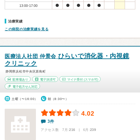
13:00-17:00
治療実績
この病院の治療実績を見る
ひらいで消化器・内視鏡
医療法人社団 仲景会
クリニック
静岡県浜松市中央区原島町
駐車場あり
電子決済可
マイナ受付
(スマホ可)
電子処方せん対応
土曜（〜16:00）
朝（8:30〜）
4.02
3件
アクセス数 7月:
216
| 6月:
239