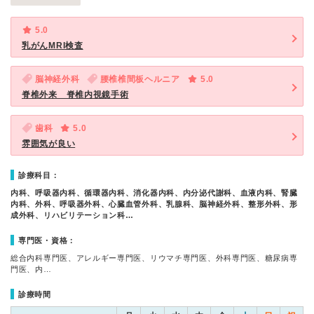
5.0
乳がんMRI検査
脳神経外科
腰椎椎間板ヘルニア
5.0
脊椎外来 脊椎内視鏡手術
歯科
5.0
雰囲気が良い
診療科目：
内科、呼吸器内科、循環器内科、消化器内科、内分泌代謝科、血液内科、腎臓
内科、外科、呼吸器外科、心臓血管外科、乳腺科、脳神経外科、整形外科、形
成外科、リハビリテーション科…
専門医・資格：
総合内科専門医、アレルギー専門医、リウマチ専門医、外科専門医、糖尿病専
門医、内…
診療時間