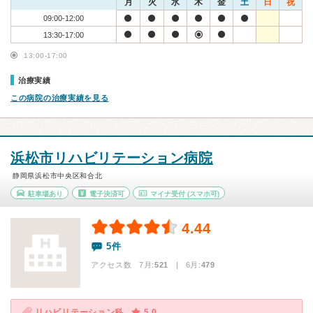
月
火
水
木
金
土
日
祝
09:00-12:00
13:30-17:00
13:00-17:00
治療実績
この病院の治療実績を見る
浜松市リハビリテーション病院
静岡県浜松市中央区和合北
駐車場あり
電子決済可
マイナ受付
(スマホ可)
4.44
5件
アクセス数 7月:
521
| 6月:
479
リハビリテーション科
5.0