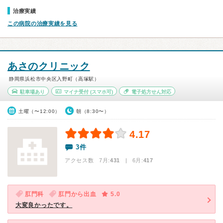
治療実績
この病院の治療実績を見る
あさのクリニック
静岡県浜松市中央区入野町（高塚駅）
駐車場あり
マイナ受付
(スマホ可)
電子処方せん対応
土曜（〜12:00）
朝（8:30〜）
4.17
3件
アクセス数 7月:
431
| 6月:
417
肛門科
肛門から出血
5.0
大変良かったです。