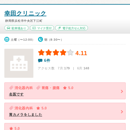
幸田クリニック
静岡県浜松市中央区下江町
駐車場あり
マイナ受付
電子処方せん対応
土曜（〜12:00）
朝（8:30〜）
4.11
6件
アクセス数 7月:
179
| 6月:
148
消化器内科
胃痛・腹痛
5.0
名医です
消化器内科
5.0
胃カメラをしました
5.0