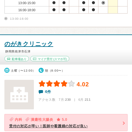
13:00-15:00
16:00-18:00
13:00-16:00
のがきクリニック
静岡県焼津市石津
駐車場あり
マイナ受付
(スマホ可)
土曜（〜12:00）
朝（8:00〜）
4.02
4件
アクセス数 7月:
230
| 6月:
211
内科
潰瘍性大腸炎
5.0
受付の対応が早い！医師や看護婦の対応が良い