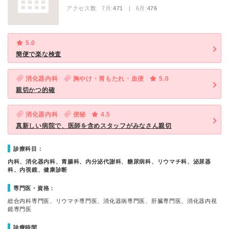
アクセス数 7月:
471
| 6月:
476
5.0
簡便で楽な検査
消化器内科
胸やけ・胃もたれ・血便
5.0
親切かつ的確
消化器内科
便秘
4.5
真新しい病院で、医師を含めスタッフがみなさん親切
診療科目：
内科、消化器内科、胃腸科、内分泌代謝科、糖尿病科、リウマチ科、泌尿器
科、内視鏡、健康診断
専門医・資格：
総合内科専門医、リウマチ専門医、消化器病専門医、肝臓専門医、消化器内視
鏡専門医
診療時間