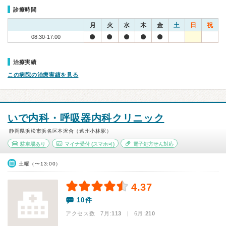
診療時間
月
火
水
木
金
土
日
祝
08:30-17:00
治療実績
この病院の治療実績を見る
いで内科・呼吸器内科クリニック
静岡県浜松市浜名区本沢合（遠州小林駅）
駐車場あり
マイナ受付
(スマホ可)
電子処方せん対応
土曜（〜13:00）
4.37
10件
アクセス数 7月:
113
| 6月:
210