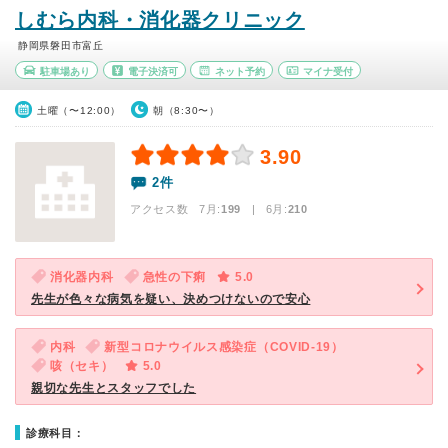
しむら内科・消化器クリニック
静岡県磐田市富丘
駐車場あり
電子決済可
ネット予約
マイナ受付
土曜（〜12:00）
朝（8:30〜）
3.90
2件
アクセス数 7月:
199
| 6月:
210
消化器内科
急性の下痢
5.0
先生が色々な病気を疑い、決めつけないので安心
内科
新型コロナウイルス感染症（COVID-19）
咳（セキ）
5.0
親切な先生とスタッフでした
診療科目：