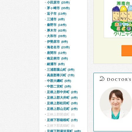
小田原市
(25件)
茅ヶ崎市
(35件)
逗子市
(13件)
三浦市
(4件)
秦野市
(18件)
厚木市
(42件)
大和市
(39件)
伊勢原市
(8件)
海老名市
(23件)
座間市
(12件)
南足柄市
(5件)
綾瀬市
(6件)
三浦郡葉山町
(3件)
高座郡寒川町
(7件)
中郡大磯町
(5件)
中郡二宮町
(3件)
足柄上郡中井町
(2件)
足柄上郡大井町
(4件)
足柄上郡松田町
(3件)
足柄上郡山北町
(2件)
足柄上郡開成町
(0)
足柄下郡箱根町
(1件)
足柄下郡真鶴町
(0)
足柄下郡湯河原町
(4件)