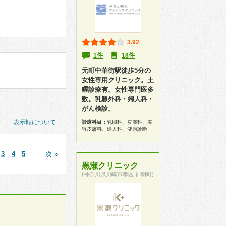
3.92
1件
18件
元町中華街駅徒歩5分の
女性専用クリニック。土
曜診療有。女性専門医多
数。乳腺外科・婦人科・
がん検診。
表示順について
診療科目：
乳腺科、皮膚科、美
容皮膚科、婦人科、健康診断
3
4
5
…
次 »
黒瀬クリニック
(神奈川県川崎市幸区 神明町)