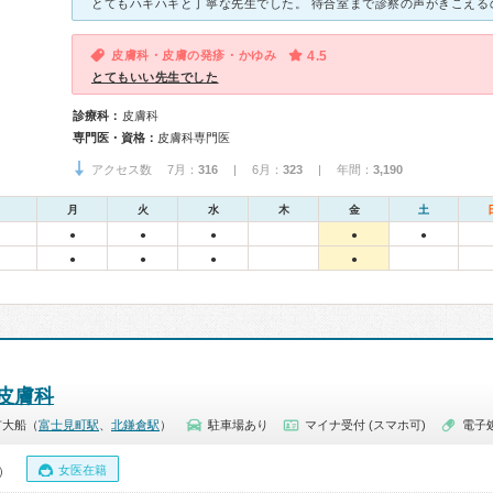
皮膚科・皮膚の発疹・かゆみ
4.5
とてもいい先生でした
診療科：
皮膚科
専門医・資格：
皮膚科専門医
アクセス数 7月：
316
| 6月：
323
| 年間：
3,190
月
火
水
木
金
土
●
●
●
●
●
●
●
●
●
皮膚科
市大船（
富士見町駅
、
北鎌倉駅
）
駐車場あり
マイナ受付 (スマホ可)
電子
女医在籍
0）