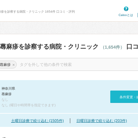
麻疹を診察する病院・クリニック 1654件 口コミ・評判
Calooとは
の蕁麻疹を診察する病院・クリニック
口コ
（1,654件）
×
蕁麻疹
神奈川県
蕁麻疹
条件変更・
なし
なし (曜日や時間帯を指定できます)
土曜日診療で絞り込む (1505件)
日曜日診療で絞り込む (203件)