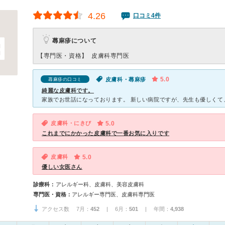
4.26
口コミ4件
蕁麻疹について
【専門医・資格】
皮膚科専門医
5.0
皮膚科・蕁麻疹
蕁麻疹の口コミ
綺麗な皮膚科です。
皮膚科・にきび
5.0
これまでにかかった皮膚科で一番お気に入りです
皮膚科
5.0
優しい女医さん
診療科：
アレルギー科、皮膚科、美容皮膚科
専門医・資格：
アレルギー専門医、皮膚科専門医
アクセス数 7月：
452
| 6月：
501
| 年間：
4,938