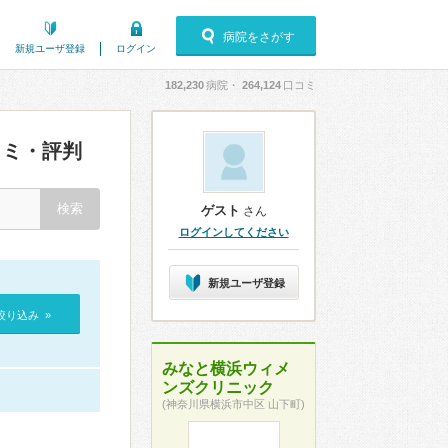
病院をさがす
新規ユーザ登録
ログイン
182,230
病院・
264,124
口コミ
ミ・評判
ゲスト
さん
ログインしてください
新規ユーザ登録
絞り込み »
みなと横浜ウィメ
ンズクリニック
(神奈川県横浜市中区 山下町)