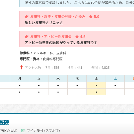
皮膚科・湿疹・皮膚の発疹・かゆみ
5.0
新しい皮膚科クリニック
皮膚科・アトピー性皮膚炎
4.5
アトピー当事者の医師がやっている皮膚科です
診療科：
アレルギー科、皮膚科
専門医・資格：
皮膚科専門医
アクセス数 7月：
565
| 6月：
441
| 年間：
4,825
月
火
水
木
金
土
●
●
●
●
●
●
●
●
●
●
医院
市南区永田北
マイナ受付 (スマホ可)