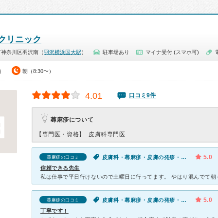
クリニック
市神奈川区羽沢南（
羽沢横浜国大駅
）
駐車場あり
マイナ受付 (スマホ可)
0）
朝（8:30〜）
4.01
口コミ9件
蕁麻疹について
【専門医・資格】
皮膚科専門医
5.0
皮膚科・蕁麻疹・皮膚の発疹・かゆみ
蕁麻疹の口コミ
信頼できる先生
5.0
皮膚科・蕁麻疹・皮膚の発疹・かゆみ
蕁麻疹の口コミ
丁寧です！