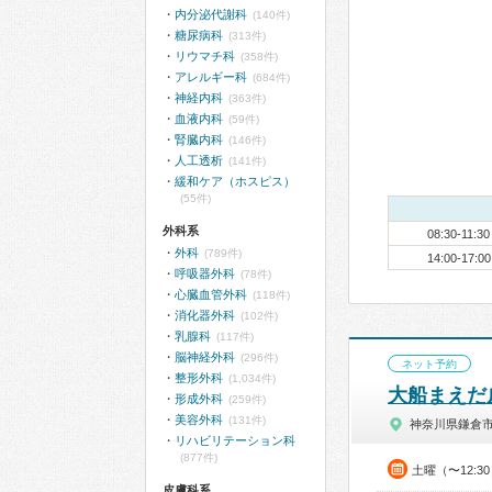
内分泌代謝科
(140件)
糖尿病科
(313件)
リウマチ科
(358件)
アレルギー科
(684件)
神経内科
(363件)
血液内科
(59件)
腎臓内科
(146件)
人工透析
(141件)
緩和ケア（ホスピス）
(55件)
外科系
08:30-11:30
外科
(789件)
14:00-17:00
呼吸器外科
(78件)
心臓血管外科
(118件)
消化器外科
(102件)
乳腺科
(117件)
脳神経外科
(296件)
ネット予約
整形外科
(1,034件)
大船まえだ
形成外科
(259件)
美容外科
(131件)
神奈川県鎌倉
リハビリテーション科
(877件)
土曜（〜12:3
皮膚科系