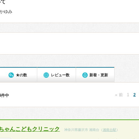
いて
かゆみ
★の数
レビュー数
新着・更新
« 前
1
2
54件中
ちゃんこどもクリニック
神奈川県藤沢市 湘南台（
湘南台駅
）