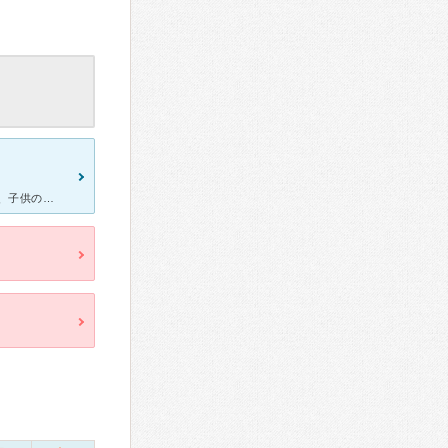
家族でお世話になっております。 新しい病院ですが、先生も優しくて、子供の足のイボの治療やアトピー性皮膚炎、蕁麻疹と、色々、診ていただいています。 質問にも、丁寧に答えてくださいます。 Web