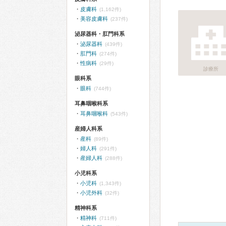
皮膚科
(1,162件)
美容皮膚科
(237件)
泌尿器科・肛門科系
泌尿器科
(439件)
肛門科
(274件)
性病科
(29件)
診療所
眼科系
眼科
(744件)
耳鼻咽喉科系
耳鼻咽喉科
(543件)
産婦人科系
産科
(89件)
婦人科
(291件)
産婦人科
(288件)
小児科系
小児科
(1,343件)
小児外科
(32件)
精神科系
精神科
(711件)