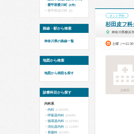
愛甲郡愛川町
(2件)
愛甲郡清川村
(0)
ネット予約
杉田皮フ科
路線・駅から検索
神奈川県横浜
神奈川県の路線一覧
土曜（〜11:3
地図から検索
地図から病院を探す
診療所
診療科目から探す
内科系
内科
(3,803件)
呼吸器内科
(646件)
循環器内科
(1,023件)
消化器内科
(1,119件)
胃腸科
(423件)