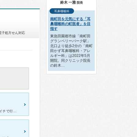
鈴木 一雅
院長
耳鼻咽喉科
南町田を元気にする「耳
鼻咽喉科の町医者」を目
指す
電子処方せん対応
東急田園都市線「南町田
グランベリーパーク駅」
北口より徒歩2分の「南町
田かず耳鼻咽喉科・アレ
ルギー科」は2022年5月
開院。同クリニック院長
の鈴木…
私は仕事で平日行けないので土曜日に行ってます。 やはり混んでて朝イチで行こうとすると開局前から行列ができてます。 しかし待つだけあり、その人にあった診断をしてくれ経過を見ながら慎重に対応してくださ