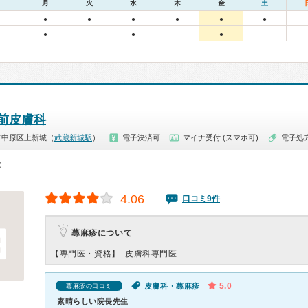
月
火
水
木
金
土
●
●
●
●
●
●
●
●
●
前皮膚科
市中原区上新城（
武蔵新城駅
）
電子決済可
マイナ受付 (スマホ可)
電子処
0）
4.06
口コミ9件
蕁麻疹について
【専門医・資格】
皮膚科専門医
5.0
皮膚科・蕁麻疹
蕁麻疹の口コミ
素晴らしい院長先生