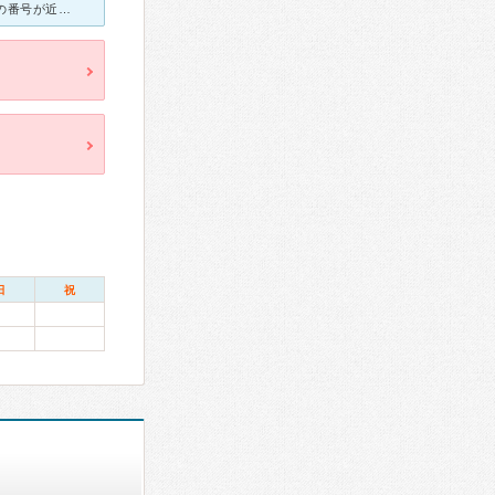
慢性の蕁麻疹で受診しました。 こちらはweb予約が出来るため、自分の番号が近くなったら来院すれば良いので助かります。ただ、人気の皮膚科なので、web予約開始時間に受付しても、タイミングによっては30
日
祝