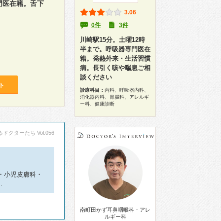
門医在籍。舌下
3.06
0件
3件
川崎駅15分。土曜12時
半まで。呼吸器専門医在
籍。発熱外来・生活習慣
病。長引く咳や喘息ご相
談ください
ト
診療科目：
内科、呼吸器内科、
消化器内科、胃腸科、アレルギ
ー科、健康診断
ドクターたち Vol.056
・小児皮膚科・
…
南町田かず耳鼻咽喉科・アレ
ルギー科