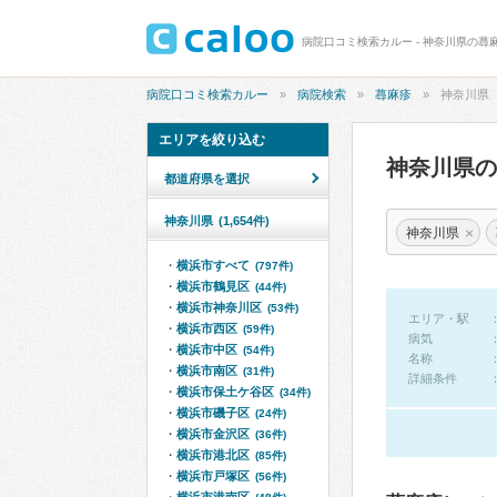
病院口コミ検索カルー - 神奈川県の蕁
病院口コミ検索カルー
病院検索
蕁麻疹
神奈川県
エリアを絞り込む
神奈川県
都道府県を選択
神奈川県
(1,654件)
×
神奈川県
横浜市すべて
(797件)
横浜市鶴見区
(44件)
横浜市神奈川区
(53件)
エリア・駅
横浜市西区
(59件)
病気
横浜市中区
(54件)
名称
横浜市南区
(31件)
詳細条件
横浜市保土ケ谷区
(34件)
横浜市磯子区
(24件)
横浜市金沢区
(36件)
横浜市港北区
(85件)
横浜市戸塚区
(56件)