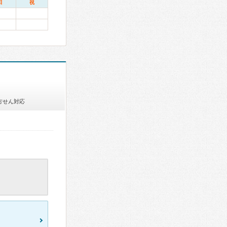
日
祝
方せん対応