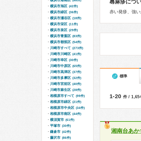
横浜市港南区
(48件)
蕁麻疹につ
横浜市旭区
(42件)
赤い発疹、強い
横浜市緑区
(36件)
横浜市瀬谷区
(18件)
横浜市栄区
(11件)
横浜市泉区
(29件)
横浜市青葉区
(83件)
横浜市都筑区
(54件)
川崎市すべて
(273件)
川崎市川崎区
(41件)
川崎市幸区
(30件)
川崎市中原区
(65件)
川崎市高津区
(37件)
標準
川崎市多摩区
(32件)
川崎市宮前区
(40件)
川崎市麻生区
(28件)
1-20
相模原市すべて
(99件)
件 / 1,6
相模原市緑区
(21件)
相模原市中央区
(34件)
相模原市南区
(44件)
横須賀市
(61件)
平塚市
(30件)
湘南台あか
鎌倉市
(42件)
藤沢市
(86件)