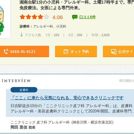
湘南台駅1分の小児科・アレルギー科。土曜17時半まで。専
免疫療法。女医による専門外来。
4.06
口コミ6件
診療科：
アレルギー科、小児科
アクセス数 7月：
225
| 6月：
256
| 年間：
2,828
0466-45-0123
ネット予約
公式サイ
街の頼れる
皮膚科
「ここ」に来たら元気になれる、安心できるクリニックです
日吉駅徒歩10分の「ここクリニック皮フ科 アレルギー科」は、皮膚科
アレルギー科・美容皮膚科クリニックとして2020年開院。皮膚科専門
ここクリニック 皮フ科 アレルギー科 (神奈川県・横浜市港北区)
岡田 里佳
院長