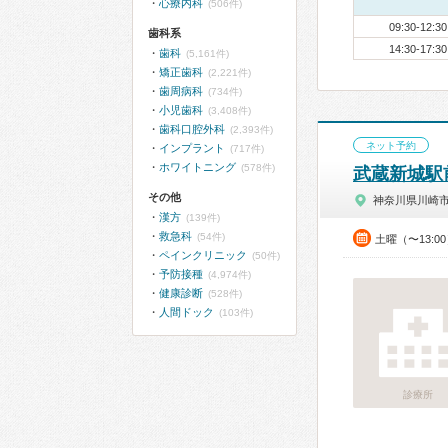
心療内科
(506件)
09:30-12:30
歯科系
14:30-17:30
歯科
(5,161件)
矯正歯科
(2,221件)
歯周病科
(734件)
小児歯科
(3,408件)
歯科口腔外科
(2,393件)
ネット予約
インプラント
(717件)
ホワイトニング
(578件)
武蔵新城駅
その他
神奈川県川崎
漢方
(139件)
救急科
(54件)
土曜（〜13:0
ペインクリニック
(50件)
予防接種
(4,974件)
健康診断
(528件)
人間ドック
(103件)
診療所