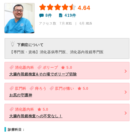
4.64
8件
419件
アクセス数 7月:
831
| 6月:
815
下痢症について
【専門医・資格】
消化器病専門医、消化器内視鏡専門医
消化器内科
ポリープ
5.0
大腸内視鏡検査&その場でポリープ切除
肛門科
痔ろう
肛門が痛い
5.0
お尻の守護神
消化器内科
5.0
大腸内視鏡検査への不安なし！
診療科目：