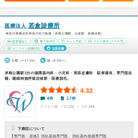
若倉診療所
医療法人
神奈川県横浜市神奈川区六角橋（岸根公園駅、白楽駅、新横浜駅）
駐車場あり
電子決済可
ネット予約
マイナ受付
(スマホ可)
オンライン診療対応
女医在籍
土曜（〜17:00）
朝（8:50〜）
岸根公園駅3分の循環器内科・小児科・美容皮膚科 駐車場有。専門医在
籍。睡眠時無呼吸症候群・医療脱毛。
4.32
4件
17件
アクセス数 7月:
272
| 6月:
226
下痢症について
【専門医・資格】
消化器病専門医、消化器内視鏡専門医