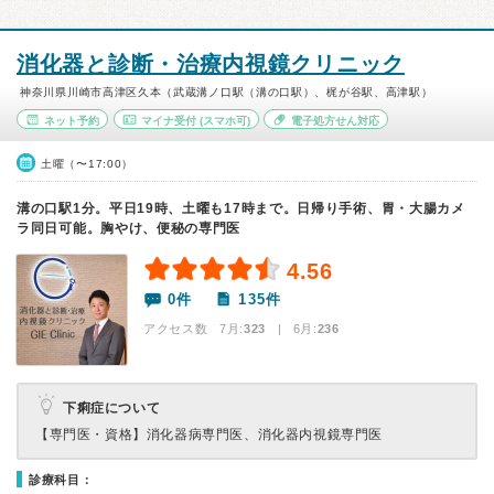
消化器と診断・治療内視鏡クリニック
神奈川県川崎市高津区久本（武蔵溝ノ口駅（溝の口駅）、梶が谷駅、高津駅）
ネット予約
マイナ受付
(スマホ可)
電子処方せん対応
土曜（〜17:00）
溝の口駅1分。平日19時、土曜も17時まで。日帰り手術、胃・大腸カメ
ラ同日可能。胸やけ、便秘の専門医
4.56
0件
135件
アクセス数 7月:
323
| 6月:
236
下痢症について
【専門医・資格】
消化器病専門医、消化器内視鏡専門医
診療科目：