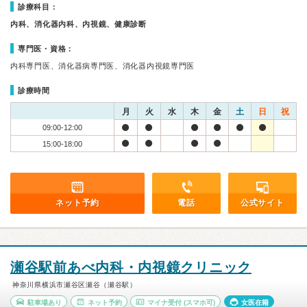
診療科目：
内科、消化器内科、内視鏡、健康診断
専門医・資格：
内科専門医、消化器病専門医、消化器内視鏡専門医
診療時間
月
火
水
木
金
土
日
祝
09:00-12:00
15:00-18:00
ネット予約
電話
公式サイト
瀬谷駅前あべ内科・内視鏡クリニック
神奈川県横浜市瀬谷区瀬谷（瀬谷駅）
駐車場あり
ネット予約
マイナ受付
(スマホ可)
女医在籍