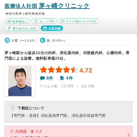
茅ヶ崎クリニック
医療法人社団
神奈川県茅ヶ崎市東海岸南
駐車場あり
ネット予約
マイナ受付
(スマホ可)
電子処方せん対応
女医在籍
土曜（〜11:45）
朝（8:45〜）
茅ヶ崎駅から徒歩12分の内科、消化器内科、内視鏡内科、心療内科。専
門医による診療。無料駐車場25台。
4.72
8件
4件
アクセス数 7月:
777
| 6月:
776
下痢症について
【専門医・資格】
消化器病専門医、消化器内視鏡専門医
内視鏡
5.0