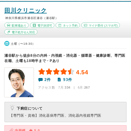
田川クリニック
神奈川県横浜市瀬谷区瀬谷（瀬谷駅）
駐車場あり
電子決済可
ネット予約
マイナ受付
(スマホ可)
電子処方せん対応
土曜（〜18:30）
瀬谷駅から徒歩8分の内科・内視鏡・消化器・循環器・健康診断、専門医
在籍、土曜も18時半まで・Pあり
4.54
2件
93件
アクセス数 7月:
334
| 6月:
267
下痢症について
【専門医・資格】
消化器病専門医、消化器内視鏡専門医
内視鏡
5.0