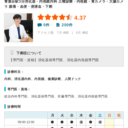
青葉台駅3分消化器・内視鏡内科 土曜診療・内視鏡・胃カメラ・大腸カメ
ラ 腹痛・血便・便潜血・下痢
4.37
0件
200件
アクセス数 7月:
402
| 6月:
402
下痢症について
【専門医・資格】
消化器病専門医、消化器内視鏡専門医
診療科目：
内科、消化器内科、内視鏡、健康診断、人間ドック
専門医・資格：
総合内科専門医、消化器病専門医、肝臓専門医、消化器内視鏡専門医
診療時間
月
火
水
木
金
土
日
祝
09:00-12:00