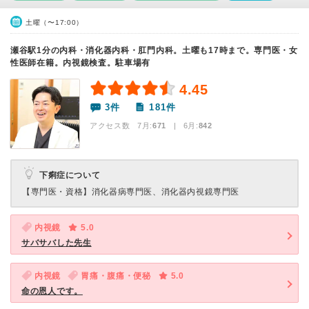
土曜（〜17:00）
瀬谷駅1分の内科・消化器内科・肛門内科。土曜も17時まで。専門医・女
性医師在籍。内視鏡検査。駐車場有
4.45
3件
181件
アクセス数 7月:
671
| 6月:
842
下痢症について
【専門医・資格】
消化器病専門医、消化器内視鏡専門医
内視鏡
5.0
サバサバした先生
内視鏡
胃痛・腹痛・便秘
5.0
命の恩人です。