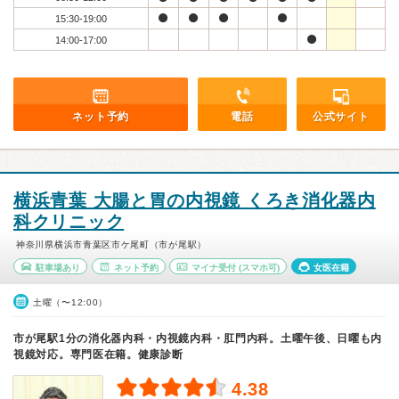
15:30-19:00
14:00-17:00
ネット予約
電話
公式サイト
横浜青葉 大腸と胃の内視鏡 くろき消化器内
科クリニック
神奈川県横浜市青葉区市ケ尾町（市が尾駅）
駐車場あり
ネット予約
マイナ受付
(スマホ可)
女医在籍
土曜（〜12:00）
市が尾駅1分の消化器内科・内視鏡内科・肛門内科。土曜午後、日曜も内
視鏡対応。専門医在籍。健康診断
4.38