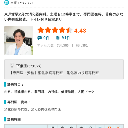
土曜（〜12:30）
東戸塚駅2分の消化器内科。土曜も12時半まで。専門医在籍。苦痛の少な
い内視鏡検査。トイレ付き個室あり
4.43
0件
91件
アクセス数 7月:
353
| 6月:
351
下痢症について
【専門医・資格】
消化器病専門医、消化器内視鏡専門医
診療科目：
内科、消化器内科、肛門科、内視鏡、健康診断、人間ドック
専門医・資格：
消化器病専門医、消化器内視鏡専門医
診療時間