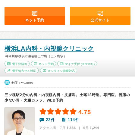
ネット予約
公式サイト
横浜LA内科・内視鏡クリニック
神奈川県横浜市瀬谷区三ツ境（三ツ境駅）
電子決済可
ネット予約
マイナ受付
(スマホ可)
電子処方せん対応
オンライン診療対応
土曜（〜18:00）
三ツ境駅2分の内科・内視鏡内科・皮膚科。土曜18時迄。専門医。苦痛の
少ない胃・大腸カメラ。WEB予約
4.75
22件
114件
アクセス数 7月:
1,336
| 6月:
1,244