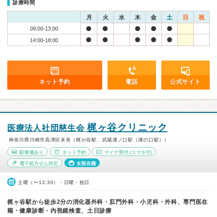
診療時間
月
火
水
木
金
土
日
祝
09:00-13:00
14:00-18:00
ネット予約
電話
公式サイト
梶ヶ谷クリニック
医療法人社団慈生会
神奈川県川崎市高津区末長（梶が谷駅、武蔵溝ノ口駅（溝の口駅））
駐車場あり
ネット予約
マイナ受付
(スマホ可)
電子処方せん対応
女医在籍
土曜（〜12:30）・日曜・祝日
梶ヶ谷駅から徒歩2分の消化器外科・肛門外科・小児科・外科、専門医在
籍・健康診断・内視鏡検査、土日診療