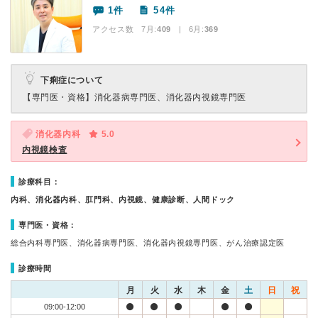
1件
54件
アクセス数 7月:
409
| 6月:
369
下痢症について
【専門医・資格】
消化器病専門医、消化器内視鏡専門医
消化器内科
5.0
内視鏡検査
診療科目：
内科、消化器内科、肛門科、内視鏡、健康診断、人間ドック
専門医・資格：
総合内科専門医、消化器病専門医、消化器内視鏡専門医、がん治療認定医
診療時間
月
火
水
木
金
土
日
祝
09:00-12:00