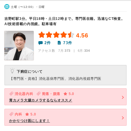
土曜（〜12:00）・日曜
吉野町駅3分。平日18時・土日12時まで。専門医在籍。迅速なCT検査。
AI技術搭載の内視鏡。駐車場有
4.56
2件
73件
アクセス数 7月:
373
| 6月:
334
下痢症について
【専門医・資格】
消化器病専門医、消化器内視鏡専門医
消化器内科
胃痛・腹痛
5.0
胃カメラ大腸カメラするならオススメ
内科
5.0
かかりつけ医にします！