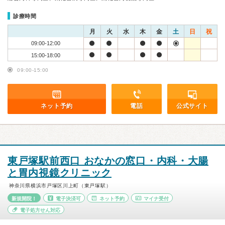
診療時間
月
火
水
木
金
土
日
祝
09:00-12:00
15:00-18:00
09:00-15:00
ネット予約
電話
公式サイト
東戸塚駅前西口 おなかの窓口・内科・大腸
と胃内視鏡クリニック
神奈川県横浜市戸塚区川上町（東戸塚駅）
新規開院！
電子決済可
ネット予約
マイナ受付
電子処方せん対応