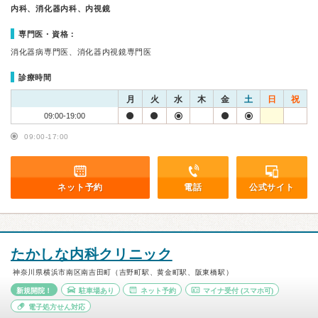
内科、消化器内科、内視鏡
専門医・資格：
消化器病専門医、消化器内視鏡専門医
診療時間
月
火
水
木
金
土
日
祝
09:00-19:00
09:00-17:00
ネット予約
電話
公式サイト
たかしな内科クリニック
神奈川県横浜市南区南吉田町（吉野町駅、黄金町駅、阪東橋駅）
新規開院！
駐車場あり
ネット予約
マイナ受付
(スマホ可)
電子処方せん対応