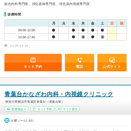
総合内科専門医、消化器病専門医、消化器内視鏡専門医
診療時間
月
火
水
木
金
土
日
祝
09:00-12:00
14:00-17:45
14:00-16:45
ネット予約
電話
公式サイト
青葉台かなざわ内科・内視鏡クリニック
神奈川県横浜市青葉区青葉台（青葉台駅）
駐車場あり
ネット予約
マイナ受付
土曜（〜12:30）