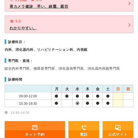
胃カメラ健診 早い、綺麗、親切
5.0
わかりやすい。
診療科目：
内科、消化器内科、リハビリテーション科、内視鏡
専門医・資格：
総合内科専門医、循環器専門医、消化器病専門医、消化器内視鏡専門医
診療時間
月
火
水
木
金
土
日
祝
09:00-12:00
15:30-18:30
14:30-18:30
ネット予約
電話
公式サイト