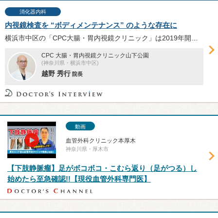
消化器内科
内視鏡検査を “ボディメンテナンス” のような存在に
横浜市中区の「CPC大腸・胃内視鏡クリニック」は2019年開院。クリニックの特徴や“女性目線”を大切にする理由、楽な内視鏡検査が必要とされる背景とそのポイント、検査において心がけていることなど、さまざまなテーマについて越野秀行院長に伺った。
CPC 大腸・胃内視鏡クリニック山下公園
(神奈川県・横浜市中区)
越野 秀行
院長
動画
血管外科クリニック本厚木
神奈川県・厚木市
【下肢静脈瘤】足がボコボコ・こむら返り（足がつる）し
始めたら至急確認!!【現役血管外科専門医】