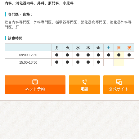
内科、消化器内科、外科、肛門科、小児科
専門医・資格：
総合内科専門医、外科専門医、循環器専門医、消化器病専門医、消化器外科専
門医、肝…
診療時間
月
火
水
木
金
土
日
祝
09:00-12:30
15:00-18:30
ネット予約
電話
公式サイト