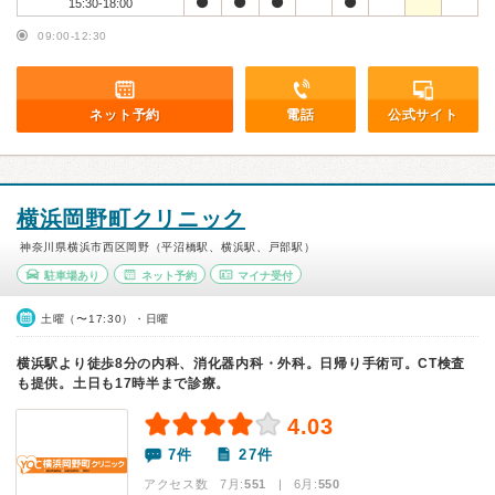
15:30-18:00
09:00-12:30
ネット予約
電話
公式サイト
横浜岡野町クリニック
神奈川県横浜市西区岡野（平沼橋駅、横浜駅、戸部駅）
駐車場あり
ネット予約
マイナ受付
土曜（〜17:30）・日曜
横浜駅より徒歩8分の内科、消化器内科・外科。日帰り手術可。CT検査
も提供。土日も17時半まで診療。
4.03
7件
27件
アクセス数 7月:
551
| 6月:
550