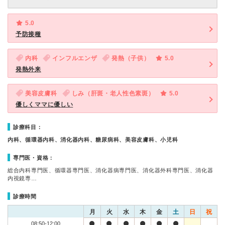
5.0
予防接種
内科
インフルエンザ
発熱（子供）
5.0
発熱外来
美容皮膚科
しみ（肝斑・老人性色素斑）
5.0
優しくママに優しい
診療科目：
内科、循環器内科、消化器内科、糖尿病科、美容皮膚科、小児科
専門医・資格：
総合内科専門医、循環器専門医、消化器病専門医、消化器外科専門医、消化器
内視鏡専…
診療時間
月
火
水
木
金
土
日
祝
08:50-12:00