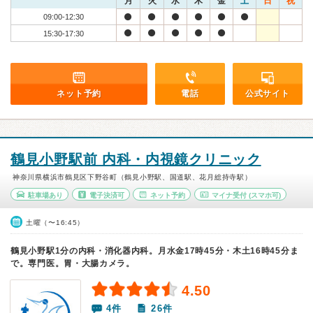
月
火
水
木
金
土
日
祝
09:00-12:30
15:30-17:30
ネット予約
電話
公式サイト
鶴見小野駅前 内科・内視鏡クリニック
神奈川県横浜市鶴見区下野谷町（鶴見小野駅、国道駅、花月総持寺駅）
駐車場あり
電子決済可
ネット予約
マイナ受付
(スマホ可)
土曜（〜16:45）
鶴見小野駅1分の内科・消化器内科。月水金17時45分・木土16時45分ま
で。専門医。胃・大腸カメラ。
4.50
4件
26件