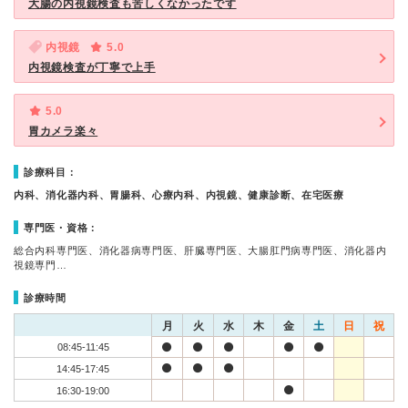
大腸の内視鏡検査も苦しくなかったです
内視鏡
5.0
内視鏡検査が丁寧で上手
5.0
胃カメラ楽々
診療科目：
内科、消化器内科、胃腸科、心療内科、内視鏡、健康診断、在宅医療
専門医・資格：
総合内科専門医、消化器病専門医、肝臓専門医、大腸肛門病専門医、消化器内
視鏡専門…
診療時間
月
火
水
木
金
土
日
祝
08:45-11:45
14:45-17:45
16:30-19:00