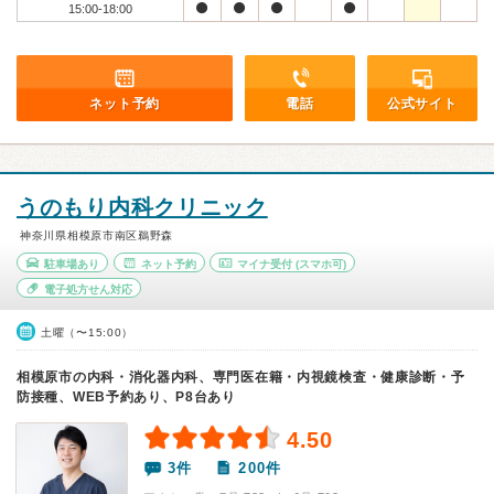
15:00-18:00
ネット予約
電話
公式サイト
うのもり内科クリニック
神奈川県相模原市南区鵜野森
駐車場あり
ネット予約
マイナ受付
(スマホ可)
電子処方せん対応
土曜（〜15:00）
相模原市の内科・消化器内科、専門医在籍・内視鏡検査・健康診断・予
防接種、WEB予約あり、P8台あり
4.50
3件
200件