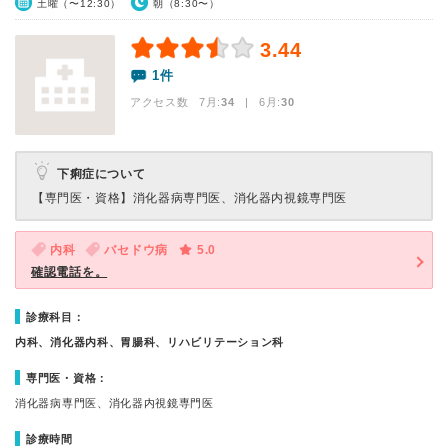
土曜（〜12:30）
朝（8:30〜）
3.44
1件
アクセス数 7月:
34
| 6月:
30
下痢症について
【専門医・資格】
消化器病専門医、消化器内視鏡専門医
内科
バセドウ病
5.0
確認電話を。
診療科目：
内科、消化器内科、胃腸科、リハビリテーション科
専門医・資格：
消化器病専門医、消化器内視鏡専門医
診療時間