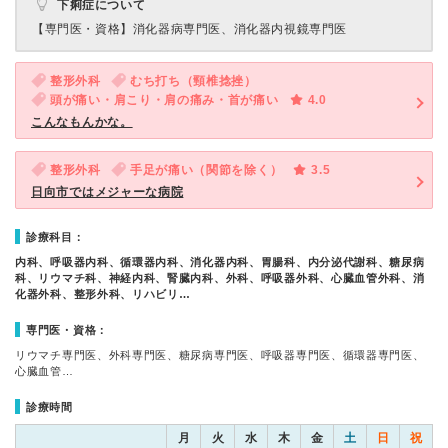
下痢症について
【専門医・資格】
消化器病専門医、消化器内視鏡専門医
整形外科
むち打ち（頸椎捻挫）
頭が痛い・肩こり・肩の痛み・首が痛い
4.0
こんなもんかな。
整形外科
手足が痛い（関節を除く）
3.5
日向市ではメジャーな病院
診療科目：
内科、呼吸器内科、循環器内科、消化器内科、胃腸科、内分泌代謝科、糖尿病
科、リウマチ科、神経内科、腎臓内科、外科、呼吸器外科、心臓血管外科、消
化器外科、整形外科、リハビリ…
専門医・資格：
リウマチ専門医、外科専門医、糖尿病専門医、呼吸器専門医、循環器専門医、
心臓血管…
診療時間
月
火
水
木
金
土
日
祝