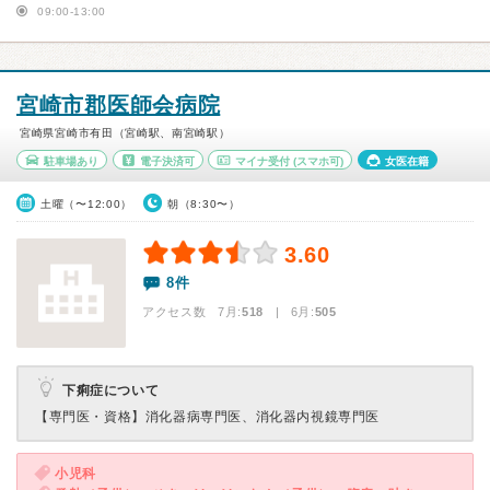
09:00-13:00
宮崎市郡医師会病院
宮崎県宮崎市有田（宮崎駅、南宮崎駅）
駐車場あり
電子決済可
マイナ受付
(スマホ可)
女医在籍
土曜（〜12:00）
朝（8:30〜）
3.60
8件
アクセス数 7月:
518
| 6月:
505
下痢症について
【専門医・資格】
消化器病専門医、消化器内視鏡専門医
小児科