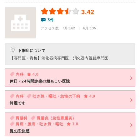
3.42
3件
アクセス数 7月:
162
| 6月:
135
下痢症について
【専門医・資格】
消化器病専門医、消化器内視鏡専門医
内科
4.0
休日・24時間診療の頼もしい医院
内科
吐き気・嘔吐・急性の下痢
4.0
綺麗です
胃腸科
胃腸炎（急性胃腸炎）
胃痛・腹痛・吐き気・嘔吐
3.0
胃の不快感