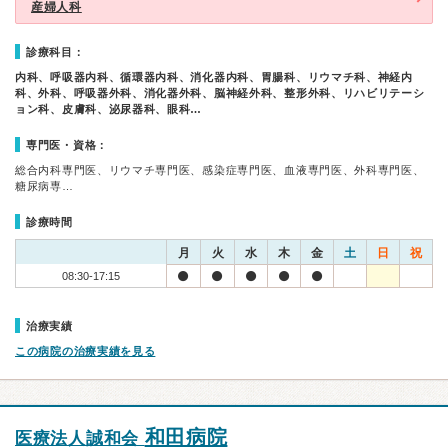
産婦人科
診療科目：
内科、呼吸器内科、循環器内科、消化器内科、胃腸科、リウマチ科、神経内
科、外科、呼吸器外科、消化器外科、脳神経外科、整形外科、リハビリテーシ
ョン科、皮膚科、泌尿器科、眼科…
専門医・資格：
総合内科専門医、リウマチ専門医、感染症専門医、血液専門医、外科専門医、
糖尿病専…
診療時間
月
火
水
木
金
土
日
祝
08:30-17:15
治療実績
この病院の治療実績を見る
和田病院
医療法人誠和会