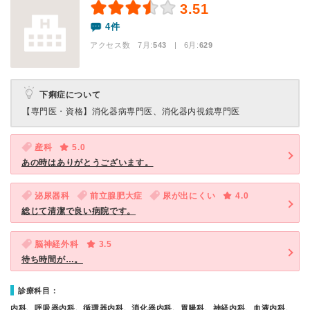
3.51
4件
アクセス数 7月:
543
| 6月:
629
下痢症について
【専門医・資格】
消化器病専門医、消化器内視鏡専門医
産科
5.0
あの時はありがとうございます。
泌尿器科
前立腺肥大症
尿が出にくい
4.0
総じて清潔で良い病院です。
脳神経外科
3.5
待ち時間が…。
診療科目：
内科、呼吸器内科、循環器内科、消化器内科、胃腸科、神経内科、血液内科、