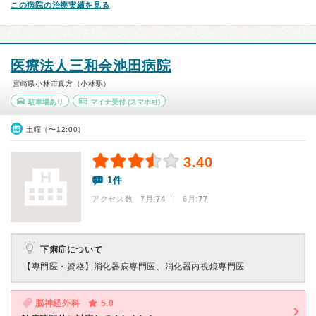
この病院の治療実績を見る
医療法人三和会池田病院
宮崎県小林市真方（小林駅）
駐車場あり
マイナ受付
(スマホ可)
土曜（〜12:00）
3.40
1件
アクセス数 7月:
74
| 6月:
77
下痢症について
【専門医・資格】
消化器病専門医、消化器内視鏡専門医
脳神経外科
5.0