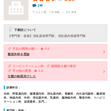
2件
アクセス数 7月:
485
| 6月:
476
下痢症について
【専門医・資格】
消化器病専門医、消化器内視鏡専門医
手足の関節が痛い
4.0
整形外科を受診
リハビリテーション科
股関節大腿の骨折
手や指の変形
3.0
父親の転院先でした
診療科目：
内科、呼吸器内科、循環器内科、消化器内科、胃腸科、内分泌代謝科、糖尿病
科、神経内科、外科、消化器外科、乳腺科、脳神経外科、整形外科、リハビリ
テーション科、泌尿器科、肛門…
専門医・資格：