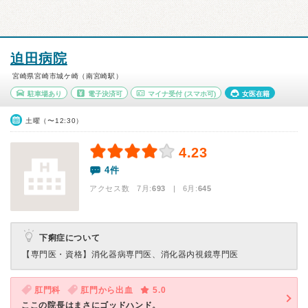
迫田病院
宮崎県宮崎市城ケ崎（南宮崎駅）
駐車場あり
電子決済可
マイナ受付
(スマホ可)
女医在籍
土曜（〜12:30）
4.23
4件
アクセス数 7月:
693
| 6月:
645
下痢症について
【専門医・資格】
消化器病専門医、消化器内視鏡専門医
肛門科
肛門から出血
5.0
ここの院長はまさにゴッドハンド。