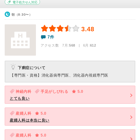
電子処方せん対応
朝（8:30〜）
3.48
7件
アクセス数 7月:
568
| 6月:
612
下痢症について
【専門医・資格】
消化器病専門医、消化器内視鏡専門医
神経内科
手足がしびれる
5.0
とても良い
産婦人科
5.0
産婦人科は本当に良い
産婦人科
5.0