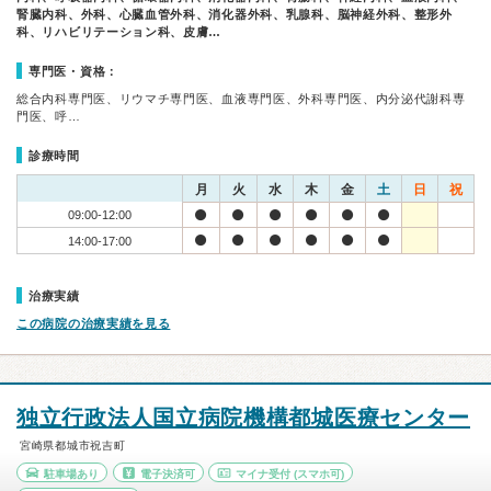
腎臓内科、外科、心臓血管外科、消化器外科、乳腺科、脳神経外科、整形外
科、リハビリテーション科、皮膚…
専門医・資格：
総合内科専門医、リウマチ専門医、血液専門医、外科専門医、内分泌代謝科専
門医、呼…
診療時間
月
火
水
木
金
土
日
祝
09:00-12:00
14:00-17:00
治療実績
この病院の治療実績を見る
独立行政法人国立病院機構都城医療センター
宮崎県都城市祝吉町
駐車場あり
電子決済可
マイナ受付
(スマホ可)