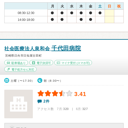
月
火
水
木
金
土
日
祝
08:30-12:30
14:00-18:00
千代田病院
社会医療法人泉和会
宮崎県日向市日知屋古田町
駐車場あり
電子決済可
マイナ受付
(スマホ可)
電子処方せん対応
土曜（〜17:30）
朝（8:30〜）
3.41
2件
アクセス数 7月:
320
| 6月:
327