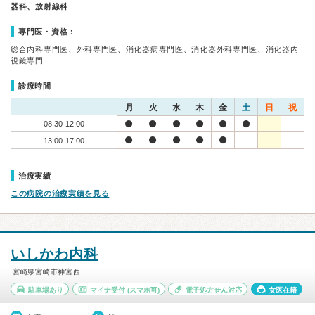
器科、放射線科
専門医・資格：
総合内科専門医、外科専門医、消化器病専門医、消化器外科専門医、消化器内
視鏡専門…
診療時間
月
火
水
木
金
土
日
祝
08:30-12:00
13:00-17:00
治療実績
この病院の治療実績を見る
いしかわ内科
宮崎県宮崎市神宮西
駐車場あり
マイナ受付
(スマホ可)
電子処方せん対応
女医在籍