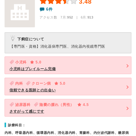
3.48
6件
アクセス数 7月:
952
| 6月:
913
下痢症について
【専門医・資格】
消化器病専門医、消化器内視鏡専門医
小児科
5.0
小児科はプレイルーム完備
内科
クローン病
5.0
信頼できる医師との出会い
泌尿器科
陰嚢の腫れ（男性）
4.5
さすがって感じです
診療科目：
内科、呼吸器内科、循環器内科、消化器内科、胃腸科、内分泌代謝科、糖尿病