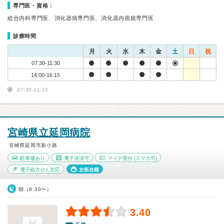
専門医・資格：
総合内科専門医、消化器病専門医、消化器内視鏡専門医
診療時間
月
火
水
木
金
土
日
祝
07:30-11:30
14:00-16:15
07:30-11:15
宮崎県立延岡病院
宮崎県延岡市新小路
駐車場あり
電子決済可
マイナ受付
(スマホ可)
電子処方せん対応
女医在籍
朝（8:30〜）
3.40