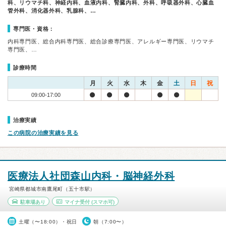
科、リウマチ科、神経内科、血液内科、腎臓内科、外科、呼吸器外科、心臓血
管外科、消化器外科、乳腺科、…
専門医・資格：
内科専門医、総合内科専門医、総合診療専門医、アレルギー専門医、リウマチ
専門医、…
診療時間
月
火
水
木
金
土
日
祝
09:00-17:00
治療実績
この病院の治療実績を見る
医療法人社団森山内科・脳神経外科
宮崎県都城市南鷹尾町（五十市駅）
駐車場あり
マイナ受付
(スマホ可)
土曜（〜18:00）・祝日
朝（7:00〜）