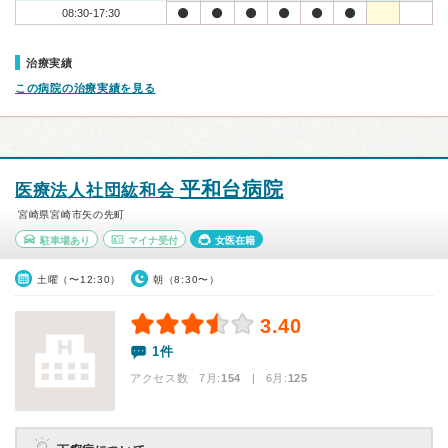
08:30-17:30
治療実績
この病院の治療実績を見る
平和台病院
医療法人社団紘和会
宮崎県宮崎市矢の先町
駐車場あり
マイナ受付
女医在籍
土曜（〜12:30）
朝（8:30〜）
3.40
1件
アクセス数 7月:
154
| 6月:
125