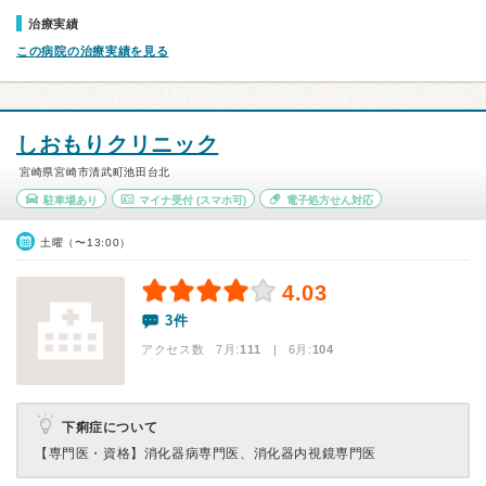
治療実績
この病院の治療実績を見る
しおもりクリニック
宮崎県宮崎市清武町池田台北
駐車場あり
マイナ受付
(スマホ可)
電子処方せん対応
土曜（〜13:00）
4.03
3件
アクセス数 7月:
111
| 6月:
104
下痢症について
【専門医・資格】
消化器病専門医、消化器内視鏡専門医