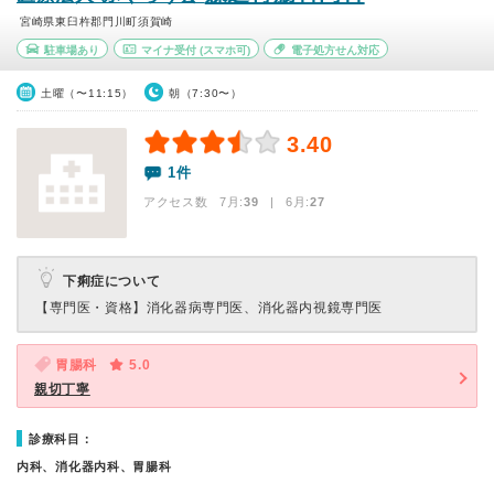
宮崎県東臼杵郡門川町須賀崎
駐車場あり
マイナ受付
(スマホ可)
電子処方せん対応
土曜（〜11:15）
朝（7:30〜）
3.40
1件
アクセス数 7月:
39
| 6月:
27
下痢症について
【専門医・資格】
消化器病専門医、消化器内視鏡専門医
胃腸科
5.0
親切丁寧
診療科目：
内科、消化器内科、胃腸科