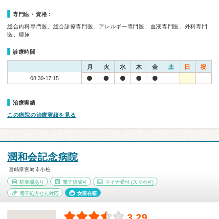
専門医・資格：
総合内科専門医、総合診療専門医、アレルギー専門医、血液専門医、外科専門
医、糖尿…
診療時間
月
火
水
木
金
土
日
祝
08:30-17:15
治療実績
この病院の治療実績を見る
潤和会記念病院
宮崎県宮崎市小松
駐車場あり
電子決済可
マイナ受付
(スマホ可)
電子処方せん対応
女医在籍
3.29