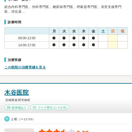
総合内科専門医、外科専門医、糖尿病専門医、呼吸器専門医、気管支鏡専門
医、消化器…
診療時間
月
火
水
木
金
土
日
祝
09:00-12:00
14:00-17:00
治療実績
この病院の治療実績を見る
木谷医院
宮崎県延岡市南町
駐車場あり
マイナ受付
(スマホ可)
土曜（〜12:00）