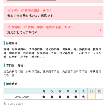
外科
背中の痛み
5.0
安心できる居心地のよい病院です
胃腸科
胃痛・腹痛・急性の下痢
4.5
対応がとても丁寧です
診療科目：
内科、呼吸器内科、循環器内科、消化器内科、胃腸科、内分泌代謝科、糖尿病
科、神経内科、血液内科、腎臓内科、外科、消化器外科、リハビリテーション
科、肛門科、小児科、精神科、…
専門医・資格：
総合内科専門医、外科専門医、糖尿病専門医、内分泌代謝科専門医、甲状腺専
門医、循…
診療時間
月
火
水
木
金
土
日
祝
09:00-17:30
09:00-12:30