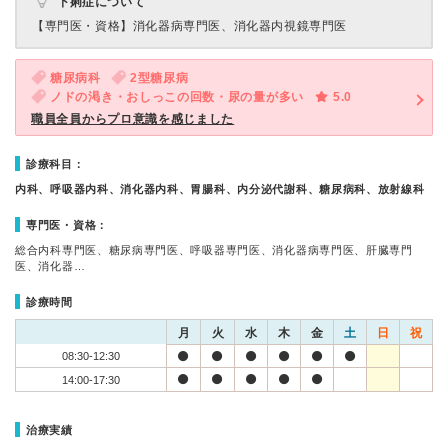
下痢症について
【専門医・資格】
消化器病専門医、消化器内視鏡専門医
糖尿病科
2型糖尿病
ノドの渇き・おしっこの回数・尿の量が多い
5.0
職員全員からプロ意識を感じました
診療科目：
内科、呼吸器内科、消化器内科、胃腸科、内分泌代謝科、糖尿病科、放射線科
専門医・資格：
総合内科専門医、糖尿病専門医、呼吸器専門医、消化器病専門医、肝臓専門
医、消化器…
診療時間
月
火
水
木
金
土
日
祝
08:30-12:30
14:00-17:30
治療実績