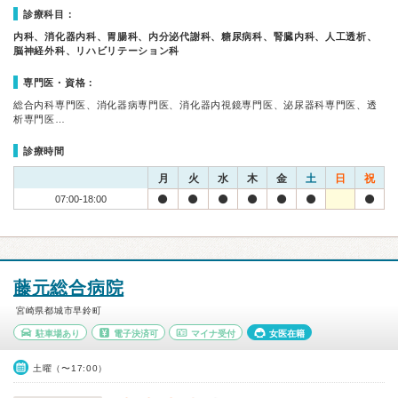
診療科目：
内科、消化器内科、胃腸科、内分泌代謝科、糖尿病科、腎臓内科、人工透析、
脳神経外科、リハビリテーション科
専門医・資格：
総合内科専門医、消化器病専門医、消化器内視鏡専門医、泌尿器科専門医、透
析専門医…
診療時間
月
火
水
木
金
土
日
祝
07:00-18:00
藤元総合病院
宮崎県都城市早鈴町
駐車場あり
電子決済可
マイナ受付
女医在籍
土曜（〜17:00）