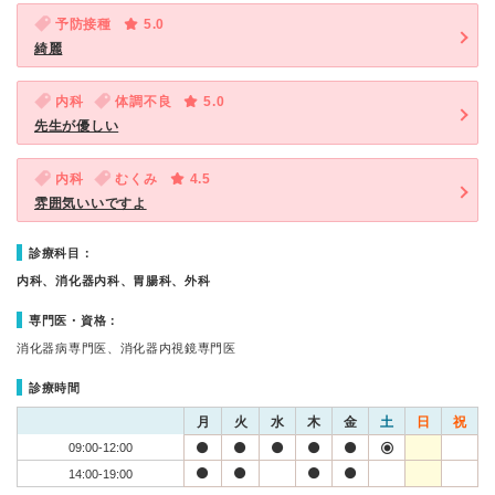
予防接種
5.0
綺麗
内科
体調不良
5.0
先生が優しい
内科
むくみ
4.5
雰囲気いいですよ
診療科目：
内科、消化器内科、胃腸科、外科
専門医・資格：
消化器病専門医、消化器内視鏡専門医
診療時間
月
火
水
木
金
土
日
祝
09:00-12:00
14:00-19:00