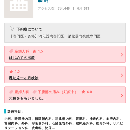
5件
アクセス数 7月:
448
| 6月:
383
下痢症について
【専門医・資格】
消化器病専門医、消化器内視鏡専門医
産婦人科
4.5
はじめての出産
4.0
乳幼児一ヶ月検診
産婦人科
下腹部の痛み（妊娠中）
4.0
元気をもらいました。
診療科目：
内科、呼吸器内科、循環器内科、消化器内科、胃腸科、神経内科、血液内科、
腎臓内科、外科、呼吸器外科、心臓血管外科、脳神経外科、整形外科、リハビ
リテーション科、皮膚科、泌尿…