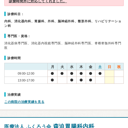
診療時間外に対応してくれました。
診療科目：
内科、消化器内科、胃腸科、外科、脳神経外科、整形外科、リハビリテーショ
ン科
専門医・資格：
消化器病専門医、消化器内視鏡専門医、脳神経外科専門医、脊椎脊髄外科専門
医
診療時間
月
火
水
木
金
土
日
祝
09:00-12:00
13:00-17:00
治療実績
この病院の治療実績を見る
森迫胃腸科内科
医療法人 ふくろう会