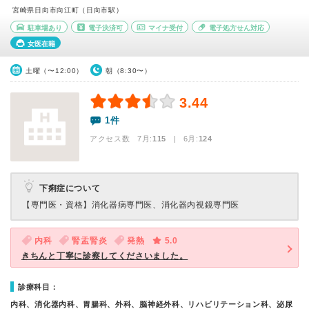
宮崎県日向市向江町（日向市駅）
駐車場あり
電子決済可
マイナ受付
電子処方せん対応
女医在籍
土曜（〜12:00）
朝（8:30〜）
3.44
1件
アクセス数 7月:
115
| 6月:
124
下痢症について
【専門医・資格】
消化器病専門医、消化器内視鏡専門医
内科
腎盂腎炎
発熱
5.0
きちんと丁寧に診察してくださいました。
診療科目：
内科、消化器内科、胃腸科、外科、脳神経外科、リハビリテーション科、泌尿