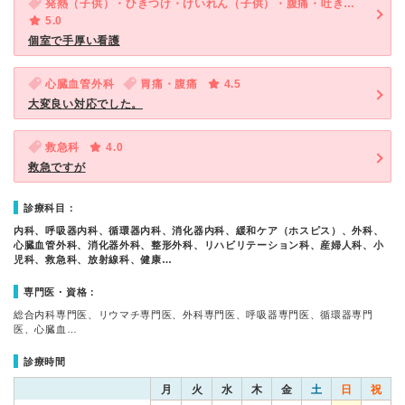
発熱（子供）・ひきつけ・けいれん（子供）・腹痛・吐き気・嘔吐（子供）・咳・呼吸困難（子供）
5.0
個室で手厚い看護
心臓血管外科
胃痛・腹痛
4.5
大変良い対応でした。
救急科
4.0
救急ですが
診療科目：
内科、呼吸器内科、循環器内科、消化器内科、緩和ケア（ホスピス）、外科、
心臓血管外科、消化器外科、整形外科、リハビリテーション科、産婦人科、小
児科、救急科、放射線科、健康…
専門医・資格：
総合内科専門医、リウマチ専門医、外科専門医、呼吸器専門医、循環器専門
医、心臓血…
診療時間
月
火
水
木
金
土
日
祝