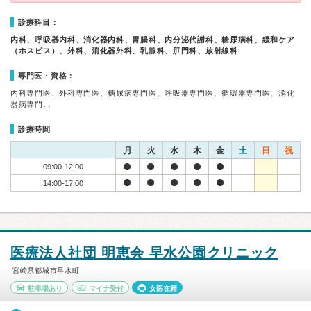
診療科目：
内科、呼吸器内科、消化器内科、胃腸科、内分泌代謝科、糖尿病科、緩和ケア
（ホスピス）、外科、消化器外科、乳腺科、肛門科、放射線科
専門医・資格：
内科専門医、外科専門医、糖尿病専門医、呼吸器専門医、循環器専門医、消化
器病専門…
診療時間
月
火
水
木
金
土
日
祝
09:00-12:00
14:00-17:00
医療法人社団 明恵会 早水公園クリニック
宮崎県都城市早水町
駐車場あり
マイナ受付
女医在籍