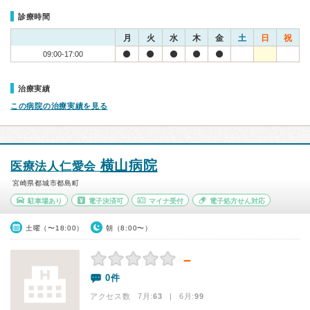
診療時間
月
火
水
木
金
土
日
祝
09:00-17:00
治療実績
この病院の治療実績を見る
横山病院
医療法人仁愛会
宮崎県都城市都島町
駐車場あり
電子決済可
マイナ受付
電子処方せん対応
土曜（〜18:00）
朝（8:00〜）
－
0件
アクセス数 7月:
63
| 6月:
99