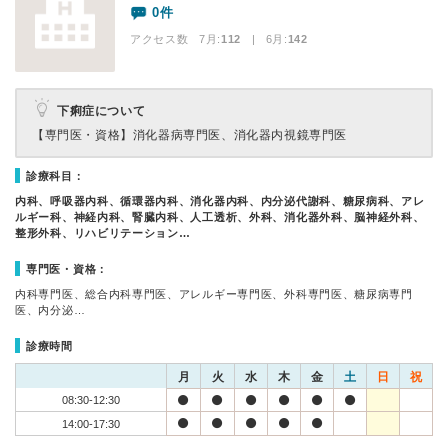
0件
アクセス数 7月:
112
| 6月:
142
下痢症について
【専門医・資格】
消化器病専門医、消化器内視鏡専門医
診療科目：
内科、呼吸器内科、循環器内科、消化器内科、内分泌代謝科、糖尿病科、アレ
ルギー科、神経内科、腎臓内科、人工透析、外科、消化器外科、脳神経外科、
整形外科、リハビリテーション…
専門医・資格：
内科専門医、総合内科専門医、アレルギー専門医、外科専門医、糖尿病専門
医、内分泌…
診療時間
月
火
水
木
金
土
日
祝
08:30-12:30
14:00-17:30