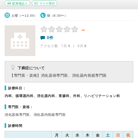
駐車場あり
マイナ受付
土曜（〜12:30）
朝（8:30〜）
－
0件
アクセス数 7月:
4
| 6月:
8
下痢症について
【専門医・資格】
消化器病専門医、消化器内視鏡専門医
診療科目：
内科、循環器内科、消化器内科、胃腸科、外科、リハビリテーション科
専門医・資格：
消化器病専門医、消化器内視鏡専門医
診療時間
月
火
水
木
金
土
日
祝