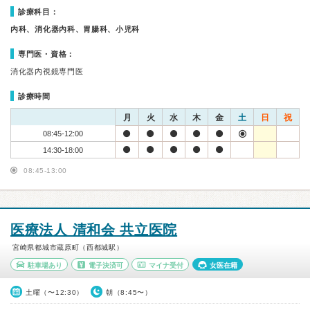
診療科目：
内科、消化器内科、胃腸科、小児科
専門医・資格：
消化器内視鏡専門医
診療時間
月
火
水
木
金
土
日
祝
08:45-12:00
14:30-18:00
08:45-13:00
医療法人 清和会 共立医院
宮崎県都城市蔵原町（西都城駅）
駐車場あり
電子決済可
マイナ受付
女医在籍
土曜（〜12:30）
朝（8:45〜）