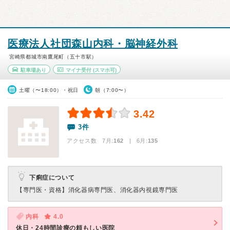
医療法人社団森山内科・脳神経外科
宮崎県都城市南鷹尾町（五十市駅）
駐車場あり
マイナ受付
(スマホ可)
土曜（〜18:00）・祝日
朝（7:00〜）
3.42
3件
アクセス数 7月:
162
| 6月:
135
下痢症について
【専門医・資格】
消化器病専門医、消化器内視鏡専門医
内科
4.0
休日・24時間診療の頼もしい医院