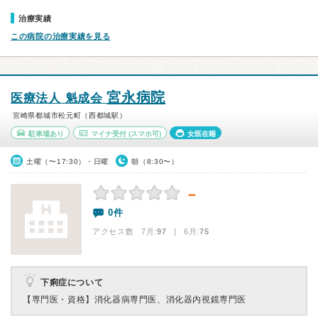
治療実績
この病院の治療実績を見る
宮永病院
医療法人 魁成会
宮崎県都城市松元町（西都城駅）
駐車場あり
マイナ受付
(スマホ可)
女医在籍
土曜（〜17:30）・日曜
朝（8:30〜）
－
0件
アクセス数 7月:
97
| 6月:
75
下痢症について
【専門医・資格】
消化器病専門医、消化器内視鏡専門医