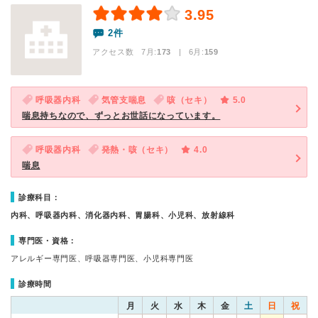
3.95
2件
アクセス数 7月:
173
| 6月:
159
呼吸器内科
気管支喘息
咳（セキ）
5.0
喘息持ちなので、ずっとお世話になっています。
呼吸器内科
発熱・咳（セキ）
4.0
喘息
診療科目：
内科、呼吸器内科、消化器内科、胃腸科、小児科、放射線科
専門医・資格：
アレルギー専門医、呼吸器専門医、小児科専門医
診療時間
月
火
水
木
金
土
日
祝