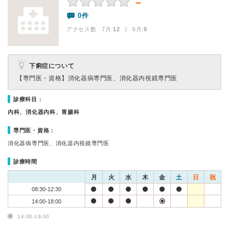
－
0件
アクセス数 7月:
12
| 6月:
9
下痢症について
【専門医・資格】
消化器病専門医、消化器内視鏡専門医
診療科目：
内科、消化器内科、胃腸科
専門医・資格：
消化器病専門医、消化器内視鏡専門医
診療時間
月
火
水
木
金
土
日
祝
08:30-12:30
14:00-18:00
14:00-19:00