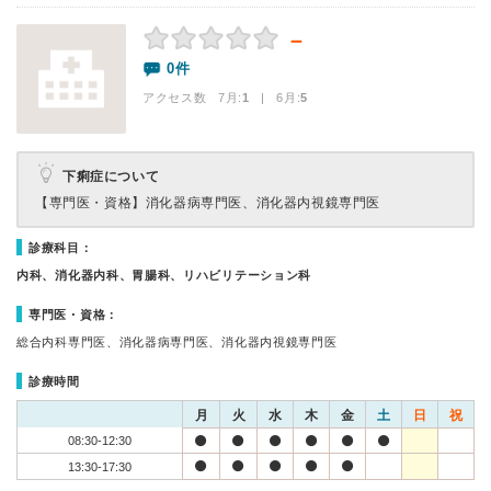
－
0件
アクセス数 7月:
1
| 6月:
5
下痢症について
【専門医・資格】
消化器病専門医、消化器内視鏡専門医
診療科目：
内科、消化器内科、胃腸科、リハビリテーション科
専門医・資格：
総合内科専門医、消化器病専門医、消化器内視鏡専門医
診療時間
月
火
水
木
金
土
日
祝
08:30-12:30
13:30-17:30