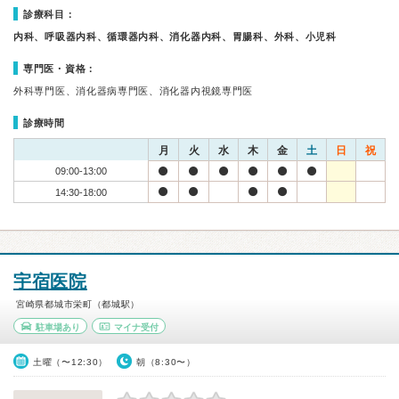
診療科目：
内科、呼吸器内科、循環器内科、消化器内科、胃腸科、外科、小児科
専門医・資格：
外科専門医、消化器病専門医、消化器内視鏡専門医
診療時間
月
火
水
木
金
土
日
祝
09:00-13:00
14:30-18:00
宇宿医院
宮崎県都城市栄町（都城駅）
駐車場あり
マイナ受付
土曜（〜12:30）
朝（8:30〜）