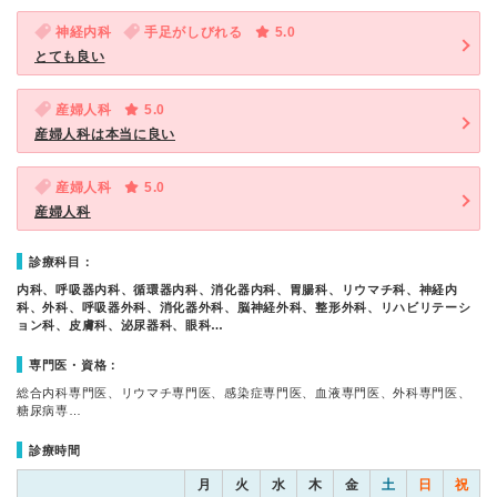
神経内科
手足がしびれる
5.0
とても良い
産婦人科
5.0
産婦人科は本当に良い
産婦人科
5.0
産婦人科
診療科目：
内科、呼吸器内科、循環器内科、消化器内科、胃腸科、リウマチ科、神経内
科、外科、呼吸器外科、消化器外科、脳神経外科、整形外科、リハビリテーシ
ョン科、皮膚科、泌尿器科、眼科…
専門医・資格：
総合内科専門医、リウマチ専門医、感染症専門医、血液専門医、外科専門医、
糖尿病専…
診療時間
月
火
水
木
金
土
日
祝