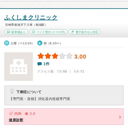
ふくしまクリニック
宮崎県都城市下川東（都城駅）
駐車場あり
マイナ受付
(スマホ可)
電子処方せん対応
土曜（〜13:00）
朝（8:45〜）
3.00
1件
アクセス数 7月:
65
| 6月:
71
下痢症について
【専門医・資格】
消化器内視鏡専門医
内科
3.0
健康診断