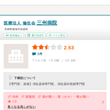
三州病院
医療法人 倫生会
宮崎県都城市花繰町
駐車場あり
電子決済可
マイナ受付
2.53
1件
アクセス数 7月:
108
| 6月:
140
下痢症について
【専門医・資格】
消化器病専門医、消化器内視鏡専門医
内科
咳喘息
頭が痛い・咳（セキ）・喉が痛い
1.5
良くなる兆しがない