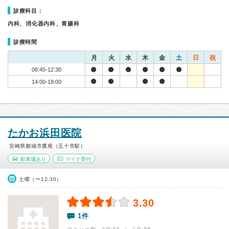
診療科目：
内科、消化器内科、胃腸科
診療時間
月
火
水
木
金
土
日
祝
08:45-12:30
14:00-18:00
たかお浜田医院
宮崎県都城市鷹尾（五十市駅）
駐車場あり
マイナ受付
土曜（〜12:30）
3.30
1件