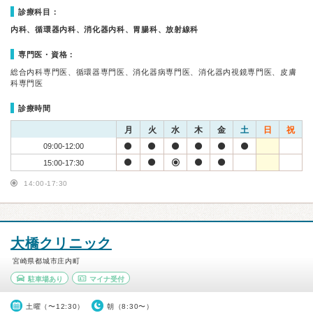
診療科目：
内科、循環器内科、消化器内科、胃腸科、放射線科
専門医・資格：
総合内科専門医、循環器専門医、消化器病専門医、消化器内視鏡専門医、皮膚
科専門医
診療時間
月
火
水
木
金
土
日
祝
09:00-12:00
15:00-17:30
14:00-17:30
大橋クリニック
宮崎県都城市庄内町
駐車場あり
マイナ受付
土曜（〜12:30）
朝（8:30〜）