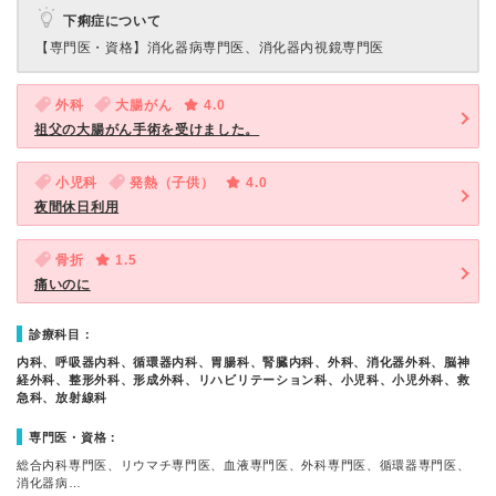
下痢症について
【専門医・資格】
消化器病専門医、消化器内視鏡専門医
外科
大腸がん
4.0
祖父の大腸がん手術を受けました。
小児科
発熱（子供）
4.0
夜間休日利用
骨折
1.5
痛いのに
診療科目：
内科、呼吸器内科、循環器内科、胃腸科、腎臓内科、外科、消化器外科、脳神
経外科、整形外科、形成外科、リハビリテーション科、小児科、小児外科、救
急科、放射線科
専門医・資格：
総合内科専門医、リウマチ専門医、血液専門医、外科専門医、循環器専門医、
消化器病…