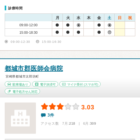
診療時間
月
火
水
木
金
土
日
祝
09:00-12:00
15:00-18:30
09:00-12:30
15:00-16:30
都城市郡医師会病院
宮崎県都城市太郎坊町
駐車場あり
電子決済可
マイナ受付
(スマホ可)
電子処方せん対応
3.03
3件
アクセス数 7月:
218
| 6月:
309