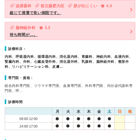
泌尿器科
前立腺肥大症
尿が出にくい
4.0
総じて清潔で良い病院です。
脳神経外科
3.5
待ち時間が…。
診療科目：
内科、呼吸器内科、循環器内科、消化器内科、胃腸科、神経内科、血液内科、
腎臓内科、外科、心臓血管外科、消化器外科、乳腺科、脳神経外科、整形外
科、リハビリテーション科、皮膚…
専門医・資格：
総合内科専門医、リウマチ専門医、血液専門医、外科専門医、内分泌代謝科専
門医、呼…
診療時間
月
火
水
木
金
土
日
祝
09:00-12:00
14:00-17:00