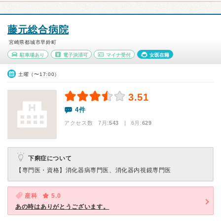
藤元総合病院
宮崎県都城市早鈴町
駐車場あり
電子決済可
マイナ受付
女医在籍
土曜（〜17:00）
3.51
4件
アクセス数 7月:
543
| 6月:
629
下痢症について
【専門医・資格】
消化器病専門医、消化器内視鏡専門医
産科
5.0
あの時はありがとうございます。