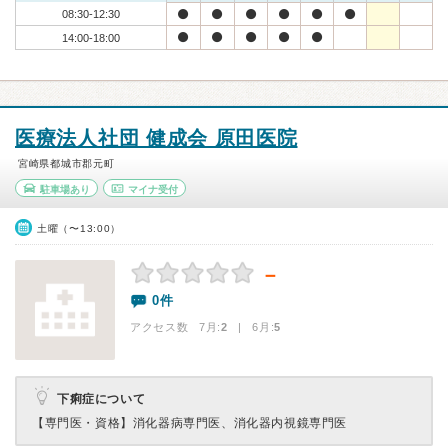
08:30-12:30
14:00-18:00
医療法人社団 健成会 原田医院
宮崎県都城市郡元町
駐車場あり
マイナ受付
土曜（〜13:00）
－
0件
アクセス数 7月:
2
| 6月:
5
下痢症について
【専門医・資格】
消化器病専門医、消化器内視鏡専門医