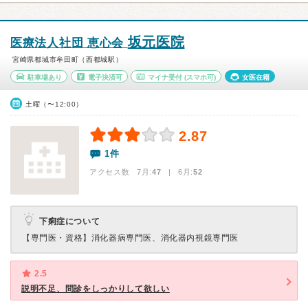
坂元医院
医療法人社団 恵心会
宮崎県都城市牟田町（西都城駅）
駐車場あり
電子決済可
マイナ受付
(スマホ可)
女医在籍
土曜（〜12:00）
2.87
1件
アクセス数 7月:
47
| 6月:
52
下痢症について
【専門医・資格】
消化器病専門医、消化器内視鏡専門医
2.5
説明不足、問診をしっかりして欲しい