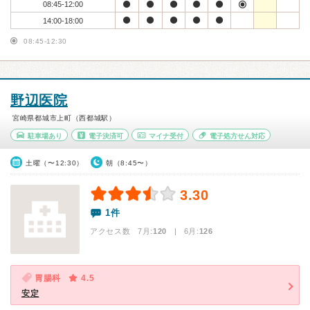
08:45-12:00
14:00-18:00
08:45-12:30
野辺医院
宮崎県都城市上町（西都城駅）
駐車場あり
電子決済可
マイナ受付
電子処方せん対応
土曜（〜12:30）
朝（8:45〜）
3.30
1件
アクセス数 7月:
120
| 6月:
126
胃腸科
4.5
安定