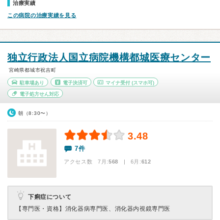
治療実績
この病院の治療実績を見る
独立行政法人国立病院機構都城医療センター
宮崎県都城市祝吉町
駐車場あり
電子決済可
マイナ受付
(スマホ可)
電子処方せん対応
朝（8:30〜）
3.48
7件
アクセス数 7月:
568
| 6月:
612
下痢症について
【専門医・資格】
消化器病専門医、消化器内視鏡専門医