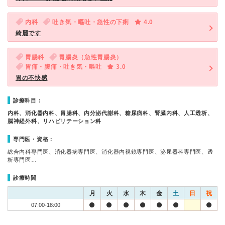
内科
吐き気・嘔吐・急性の下痢
4.0
綺麗です
胃腸科
胃腸炎（急性胃腸炎）
胃痛・腹痛・吐き気・嘔吐
3.0
胃の不快感
診療科目：
内科、消化器内科、胃腸科、内分泌代謝科、糖尿病科、腎臓内科、人工透析、
脳神経外科、リハビリテーション科
専門医・資格：
総合内科専門医、消化器病専門医、消化器内視鏡専門医、泌尿器科専門医、透
析専門医…
診療時間
月
火
水
木
金
土
日
祝
07:00-18:00