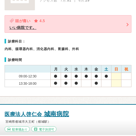
アクセス数 7月:
51
| 6月:
29
頭が痛い
4.5
いい病院です。
診療科目：
内科、循環器内科、消化器内科、胃腸科、外科
診療時間
月
火
水
木
金
土
日
祝
09:00-12:30
13:30-18:00
城南病院
医療法人啓仁会
宮崎県都城市大王町（都城駅）
駐車場あり
電子決済可