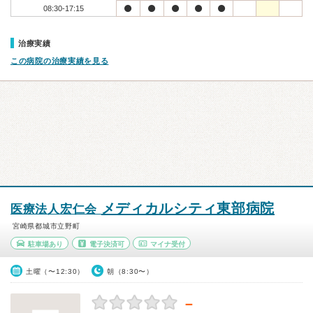
08:30-17:15
治療実績
この病院の治療実績を見る
メディカルシティ東部病院
医療法人宏仁会
宮崎県都城市立野町
駐車場あり
電子決済可
マイナ受付
土曜（〜12:30）
朝（8:30〜）
－