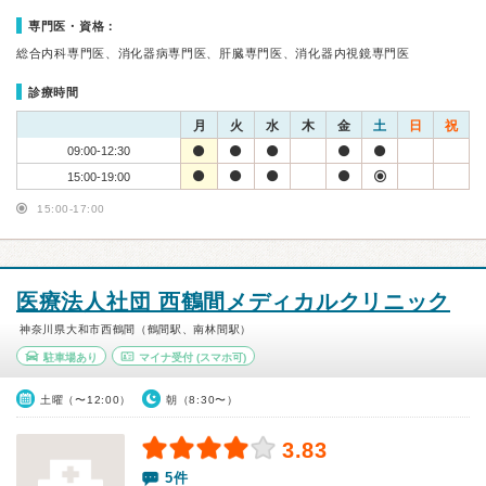
専門医・資格：
総合内科専門医、消化器病専門医、肝臓専門医、消化器内視鏡専門医
診療時間
月
火
水
木
金
土
日
祝
09:00-12:30
15:00-19:00
15:00-17:00
医療法人社団 西鶴間メディカルクリニック
神奈川県大和市西鶴間（鶴間駅、南林間駅）
駐車場あり
マイナ受付
(スマホ可)
土曜（〜12:00）
朝（8:30〜）
3.83
5件