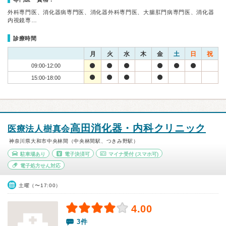
外科専門医、消化器病専門医、消化器外科専門医、大腸肛門病専門医、消化器
内視鏡専…
診療時間
月
火
水
木
金
土
日
祝
09:00-12:00
15:00-18:00
高田消化器・内科クリニック
医療法人樹真会
神奈川県大和市中央林間（中央林間駅、つきみ野駅）
駐車場あり
電子決済可
マイナ受付
(スマホ可)
電子処方せん対応
土曜（〜17:00）
4.00
3件