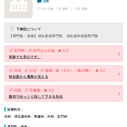
5件
アクセス数 7月:
307
| 6月:
339
下痢症について
【専門医・資格】
消化器病専門医、消化器内視鏡専門医
肛門科
肛門から出血
5.0
初診でも安心です。
内科
かぜ
発熱・咳（セキ）・喉が痛い
5.0
待合室から電車が見える
内科
不整脈
4.0
親切でゆっくり話して下さる先生
診療科目：
内科、消化器内科、胃腸科、外科、肛門科
専門医・資格：