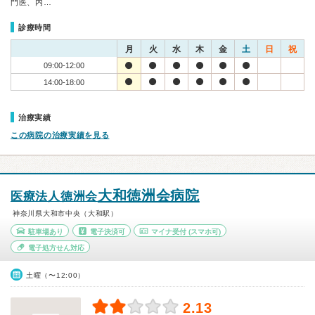
門医、内…
診療時間
月
火
水
木
金
土
日
祝
09:00-12:00
14:00-18:00
治療実績
この病院の治療実績を見る
大和徳洲会病院
医療法人徳洲会
神奈川県大和市中央（大和駅）
駐車場あり
電子決済可
マイナ受付
(スマホ可)
電子処方せん対応
土曜（〜12:00）
2.13