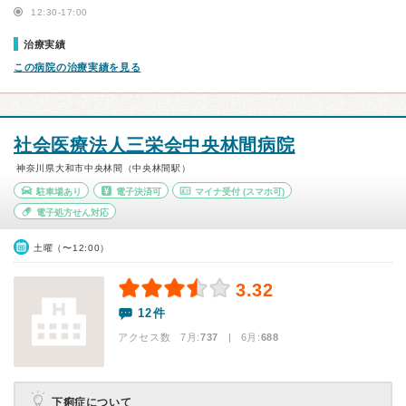
12:30-17:00
治療実績
この病院の治療実績を見る
社会医療法人三栄会中央林間病院
神奈川県大和市中央林間（中央林間駅）
駐車場あり
電子決済可
マイナ受付
(スマホ可)
電子処方せん対応
土曜（〜12:00）
3.32
12件
アクセス数 7月:
737
| 6月:
688
下痢症について