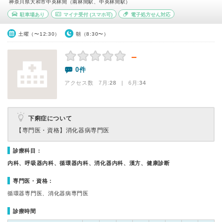
神奈川県大和市中央林間（南林間駅、中央林間駅）
駐車場あり
マイナ受付
(スマホ可)
電子処方せん対応
土曜（〜12:30）
朝（8:30〜）
－
0件
アクセス数 7月:
28
| 6月:
34
下痢症について
【専門医・資格】
消化器病専門医
診療科目：
内科、呼吸器内科、循環器内科、消化器内科、漢方、健康診断
専門医・資格：
循環器専門医、消化器病専門医
診療時間