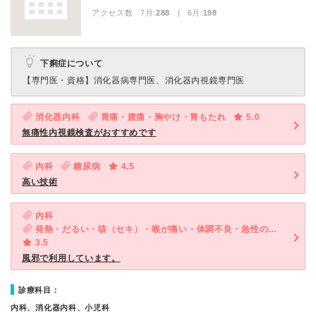
アクセス数 7月:
288
| 6月:
198
下痢症について
【専門医・資格】
消化器病専門医、消化器内視鏡専門医
消化器内科
胃痛・腹痛・胸やけ・胃もたれ
5.0
無痛性内視鏡検査がおすすめです
内科
糖尿病
4.5
高い技術
内科
発熱・だるい・咳（セキ）・喉が痛い・体調不良・急性の下痢
3.5
風邪で利用しています。
診療科目：
内科、消化器内科、小児科