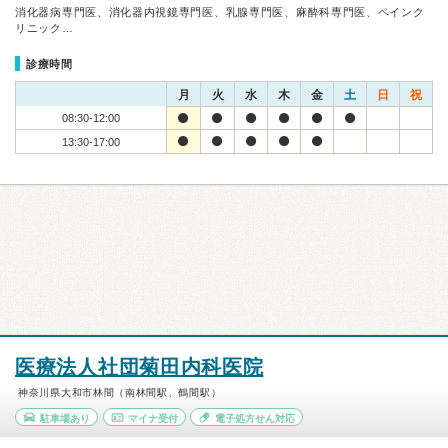
消化器病専門医、消化器内視鏡専門医、乳腺専門医、麻酔科専門医、ペインク
リニック…
診療時間
月
火
水
木
金
土
日
祝
08:30-12:00
13:30-17:00
医療法人社団菊田内科医院
神奈川県大和市林間（南林間駅、鶴間駅）
駐車場あり
マイナ受付
電子処方せん対応