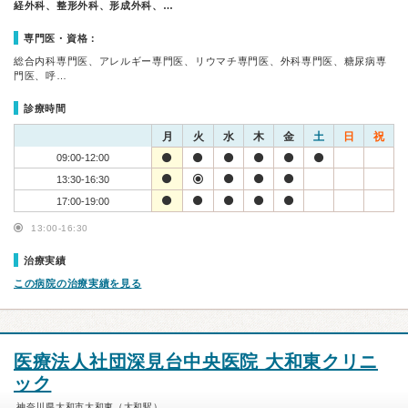
経外科、整形外科、形成外科、…
専門医・資格：
総合内科専門医、アレルギー専門医、リウマチ専門医、外科専門医、糖尿病専
門医、呼…
診療時間
月
火
水
木
金
土
日
祝
09:00-12:00
13:30-16:30
17:00-19:00
13:00-16:30
治療実績
この病院の治療実績を見る
医療法人社団深見台中央医院 大和東クリニ
ック
神奈川県大和市大和東（大和駅）