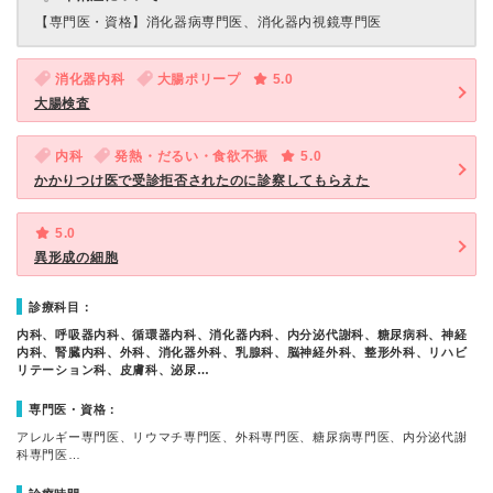
【専門医・資格】
消化器病専門医、消化器内視鏡専門医
消化器内科
大腸ポリープ
5.0
大腸検査
内科
発熱・だるい・食欲不振
5.0
かかりつけ医で受診拒否されたのに診察してもらえた
5.0
異形成の細胞
診療科目：
内科、呼吸器内科、循環器内科、消化器内科、内分泌代謝科、糖尿病科、神経
内科、腎臓内科、外科、消化器外科、乳腺科、脳神経外科、整形外科、リハビ
リテーション科、皮膚科、泌尿…
専門医・資格：
アレルギー専門医、リウマチ専門医、外科専門医、糖尿病専門医、内分泌代謝
科専門医…