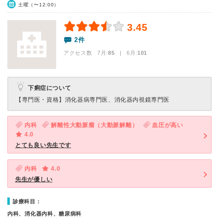
土曜（〜12:00）
3.45
2件
アクセス数 7月:
85
| 6月:
101
下痢症について
【専門医・資格】
消化器病専門医、消化器内視鏡専門医
内科
解離性大動脈瘤（大動脈解離）
血圧が高い
4.0
とても良い先生です
内科
4.0
先生が優しい
診療科目：
内科、消化器内科、糖尿病科