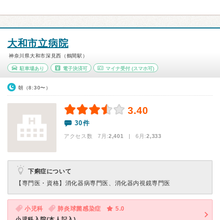
大和市立病院
神奈川県大和市深見西（鶴間駅）
駐車場あり
電子決済可
マイナ受付
(スマホ可)
朝（8:30〜）
3.40
30件
アクセス数 7月:
2,401
| 6月:
2,333
下痢症について
【専門医・資格】
消化器病専門医、消化器内視鏡専門医
小児科
肺炎球菌感染症
5.0
小児科入院(本人記入)