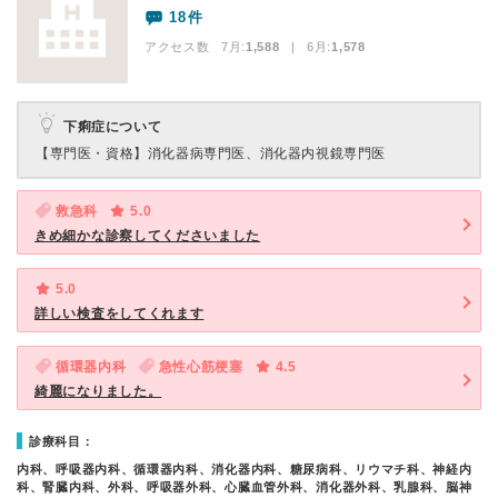
18件
アクセス数 7月:
1,588
| 6月:
1,578
下痢症について
【専門医・資格】
消化器病専門医、消化器内視鏡専門医
救急科
5.0
きめ細かな診察してくださいました
5.0
詳しい検査をしてくれます
循環器内科
急性心筋梗塞
4.5
綺麗になりました。
診療科目：
内科、呼吸器内科、循環器内科、消化器内科、糖尿病科、リウマチ科、神経内
科、腎臓内科、外科、呼吸器外科、心臓血管外科、消化器外科、乳腺科、脳神