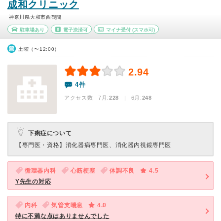
成和クリニック
神奈川県大和市西鶴間
駐車場あり
電子決済可
マイナ受付
(スマホ可)
土曜（〜12:00）
2.94
4件
アクセス数 7月:
228
| 6月:
248
下痢症について
【専門医・資格】
消化器病専門医、消化器内視鏡専門医
循環器内科
心筋梗塞
体調不良
4.5
Y先生の対応
内科
気管支喘息
4.0
特に不満な点はありませんでした