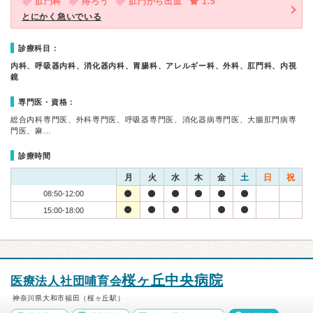
肛門科
痔ろう
肛門から出血
1.5
とにかく急いでいる
診療科目：
内科、呼吸器内科、消化器内科、胃腸科、アレルギー科、外科、肛門科、内視
鏡
専門医・資格：
総合内科専門医、外科専門医、呼吸器専門医、消化器病専門医、大腸肛門病専
門医、麻…
診療時間
月
火
水
木
金
土
日
祝
08:50-12:00
15:00-18:00
桜ヶ丘中央病院
医療法人社団哺育会
神奈川県大和市福田（桜ヶ丘駅）