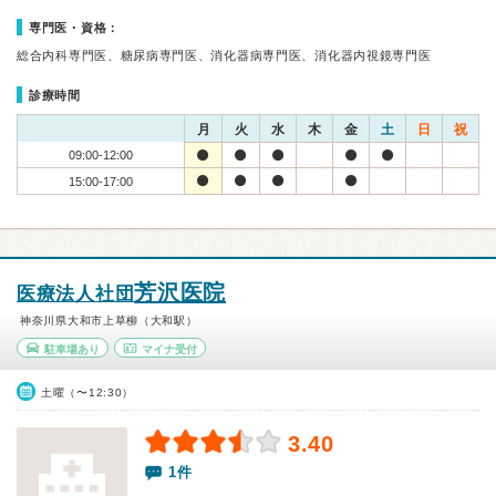
専門医・資格：
総合内科専門医、糖尿病専門医、消化器病専門医、消化器内視鏡専門医
診療時間
月
火
水
木
金
土
日
祝
09:00-12:00
15:00-17:00
芳沢医院
医療法人社団
神奈川県大和市上草柳（大和駅）
駐車場あり
マイナ受付
土曜（〜12:30）
3.40
1件