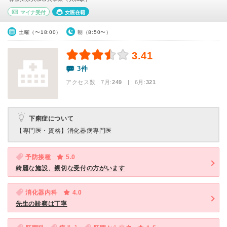
マイナ受付
女医在籍
土曜（〜18:00）
朝（8:50〜）
3.41
3件
アクセス数 7月:
249
| 6月:
321
下痢症について
【専門医・資格】
消化器病専門医
予防接種
5.0
綺麗な施設、親切な受付の方がいます
消化器内科
4.0
先生の診察は丁寧