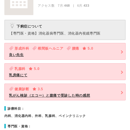
アクセス数 7月:
468
| 6月:
433
下痢症について
【専門医・資格】
消化器病専門医、消化器内視鏡専門医
形成外科
椎間板ヘルニア
腰痛
5.0
良い先生
乳腺科
5.0
乳房痛にて
健康診断
3.5
乳がん検診（エコー）と腹痛で受診した時の感想
診療科目：
内科、消化器内科、外科、乳腺科、ペインクリニック
専門医・資格：