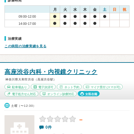
診療時間
月
火
水
木
金
土
日
祝
09:00-12:00
14:00-17:00
治療実績
この病院の治療実績を見る
高座渋谷内科・内視鏡クリニック
神奈川県大和市渋谷（高座渋谷駅）
駐車場あり
電子決済可
ネット予約
マイナ受付
(スマホ可)
電子処方せん対応
オンライン診療対応
女医在籍
土曜（〜12:30）
－
0件