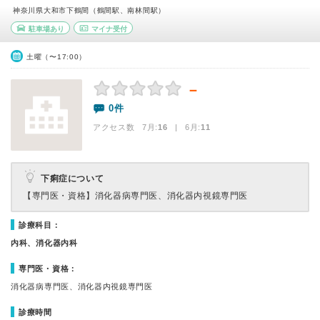
神奈川県大和市下鶴間（鶴間駅、南林間駅）
駐車場あり
マイナ受付
土曜（〜17:00）
－
0件
アクセス数 7月:
16
| 6月:
11
下痢症について
【専門医・資格】
消化器病専門医、消化器内視鏡専門医
診療科目：
内科、消化器内科
専門医・資格：
消化器病専門医、消化器内視鏡専門医
診療時間