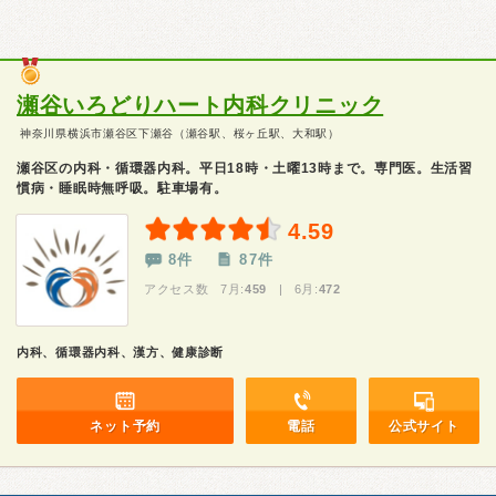
瀬谷いろどりハート内科クリニック
神奈川県横浜市瀬谷区下瀬谷（瀬谷駅、桜ヶ丘駅、大和駅）
瀬谷区の内科・循環器内科。平日18時・土曜13時まで。専門医。生活習
慣病・睡眠時無呼吸。駐車場有。
4.59
8件
87件
アクセス数 7月:
459
| 6月:
472
内科、循環器内科、漢方、健康診断
ネット予約
電話
公式サイト