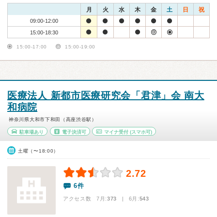
月
火
水
木
金
土
日
祝
09:00-12:00
15:00-18:30
15:00-17:00
15:00-19:00
医療法人 新都市医療研究会「君津」会 南大
和病院
神奈川県大和市下和田（高座渋谷駅）
駐車場あり
電子決済可
マイナ受付
(スマホ可)
土曜（〜18:00）
2.72
6件
アクセス数 7月:
373
| 6月:
543