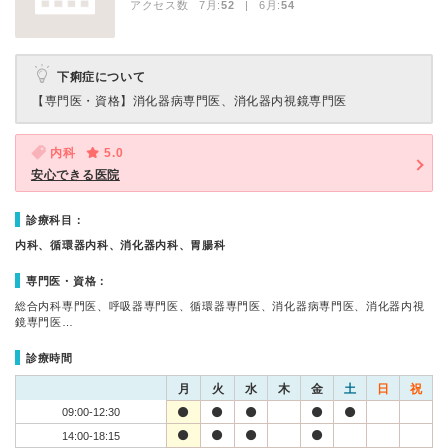
アクセス数 7月:
52
| 6月:
54
下痢症について
【専門医・資格】
消化器病専門医、消化器内視鏡専門医
内科
5.0
安心できる医院
診療科目：
内科、循環器内科、消化器内科、胃腸科
専門医・資格：
総合内科専門医、呼吸器専門医、循環器専門医、消化器病専門医、消化器内視
鏡専門医…
診療時間
月
火
水
木
金
土
日
祝
09:00-12:30
14:00-18:15