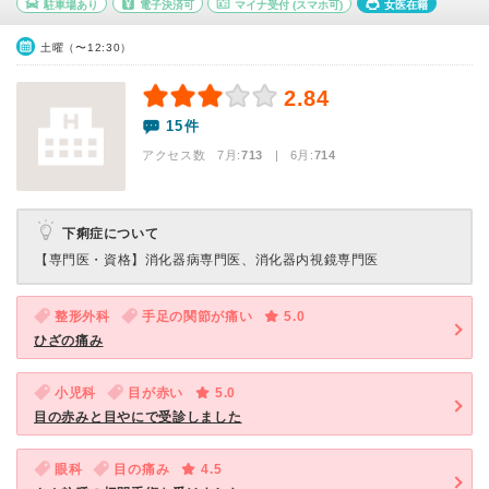
駐車場あり
電子決済可
マイナ受付
(スマホ可)
女医在籍
土曜（〜12:30）
2.84
15件
アクセス数 7月:
713
| 6月:
714
下痢症について
【専門医・資格】
消化器病専門医、消化器内視鏡専門医
整形外科
手足の関節が痛い
5.0
ひざの痛み
小児科
目が赤い
5.0
目の赤みと目やにで受診しました
眼科
目の痛み
4.5