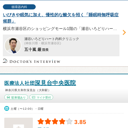
循環器内科
いびきや眠気に加え、慢性的な酸欠を招く「睡眠時無呼吸症
候群」
横浜市瀬谷区のショッピングモール1階の「瀬谷いろどりハート内科クリニック」は、五十嵐厳院長が循環器内科の知見を活かし、睡眠時無呼吸症候群の診療に注力する。潜在的な患者は国内に約1000万人といわれるこの疾患について、五十嵐院長に伺った。
瀬谷いろどりハート内科クリニック
(神奈川県・横浜市瀬谷区)
五十嵐 厳
院長
深見台中央医院
医療法人社団
神奈川県大和市深見台（大和駅）
駐車場あり
マイナ受付
土曜（〜12:00）・日曜
3.85