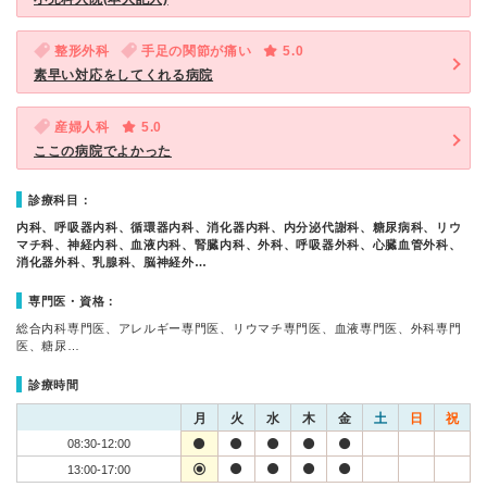
整形外科
手足の関節が痛い
5.0
素早い対応をしてくれる病院
産婦人科
5.0
ここの病院でよかった
診療科目：
内科、呼吸器内科、循環器内科、消化器内科、内分泌代謝科、糖尿病科、リウ
マチ科、神経内科、血液内科、腎臓内科、外科、呼吸器外科、心臓血管外科、
消化器外科、乳腺科、脳神経外…
専門医・資格：
総合内科専門医、アレルギー専門医、リウマチ専門医、血液専門医、外科専門
医、糖尿…
診療時間
月
火
水
木
金
土
日
祝
08:30-12:00
13:00-17:00