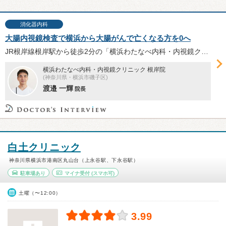
消化器内科
大腸内視鏡検査で横浜から大腸がんで亡くなる方を0へ
JR根岸線根岸駅から徒歩2分の「横浜わたなべ内科・内視鏡クリニック 根岸院」は、検査に対する心理的ハードルを下げる4つのポイントに着目し、大腸内視鏡検査の実践に注力している。前処置とアフターケア、AI技術活用について、渡邉一輝院長に伺った。
横浜わたなべ内科・内視鏡クリニック 根岸院
(神奈川県・横浜市磯子区)
渡邉 一輝
院長
白土クリニック
神奈川県横浜市港南区丸山台（上永谷駅、下永谷駅）
駐車場あり
マイナ受付
(スマホ可)
土曜（〜12:00）
3.99