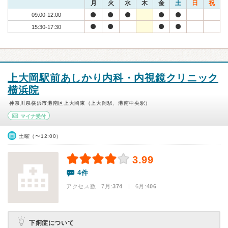
月
火
水
木
金
土
日
祝
09:00-12:00
15:30-17:30
上大岡駅前あしかり内科・内視鏡クリニック
横浜院
神奈川県横浜市港南区上大岡東（上大岡駅、港南中央駅）
マイナ受付
土曜（〜12:00）
3.99
4件
アクセス数 7月:
374
| 6月:
406
下痢症について