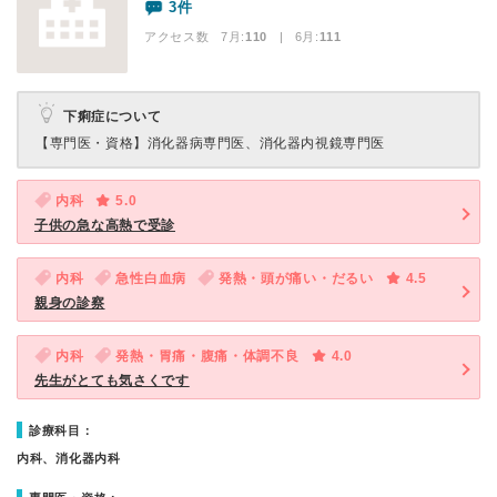
3件
アクセス数 7月:
110
| 6月:
111
下痢症について
【専門医・資格】
消化器病専門医、消化器内視鏡専門医
内科
5.0
子供の急な高熱で受診
内科
急性白血病
発熱・頭が痛い・だるい
4.5
親身の診察
内科
発熱・胃痛・腹痛・体調不良
4.0
先生がとても気さくです
診療科目：
内科、消化器内科