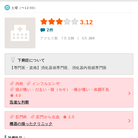
土曜（〜12:00）
3.12
2件
アクセス数 7月:
139
| 6月:
200
下痢症について
【専門医・資格】
消化器病専門医、消化器内視鏡専門医
内科
インフルエンザ
頭が痛い・だるい・咳（セキ）・喉が痛い・体調不良
4.0
迅速な判断
肛門科
肛門から出血
2.5
機器の揃ったクリニック
診療科目：