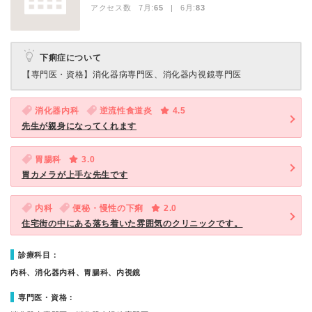
アクセス数 7月:
65
| 6月:
83
下痢症について
【専門医・資格】
消化器病専門医、消化器内視鏡専門医
消化器内科
逆流性食道炎
4.5
先生が親身になってくれます
胃腸科
3.0
胃カメラが上手な先生です
内科
便秘・慢性の下痢
2.0
住宅街の中にある落ち着いた雰囲気のクリニックです。
診療科目：
内科、消化器内科、胃腸科、内視鏡
専門医・資格：