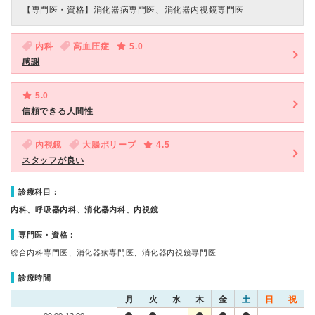
【専門医・資格】
消化器病専門医、消化器内視鏡専門医
内科
高血圧症
5.0
感謝
5.0
信頼できる人間性
内視鏡
大腸ポリープ
4.5
スタッフが良い
診療科目：
内科、呼吸器内科、消化器内科、内視鏡
専門医・資格：
総合内科専門医、消化器病専門医、消化器内視鏡専門医
診療時間
月
火
水
木
金
土
日
祝