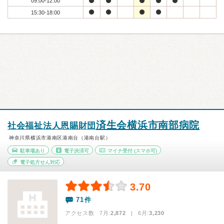
09:00-12:00
15:30-18:00
済生会横浜市南部病院
社会福祉法人恩賜財団
神奈川県横浜市港南区港南台（港南台駅）
駐車場あり
電子決済可
マイナ受付
(スマホ可)
電子処方せん対応
3.70
71件
アクセス数 7月:
2,872
| 6月:
3,230