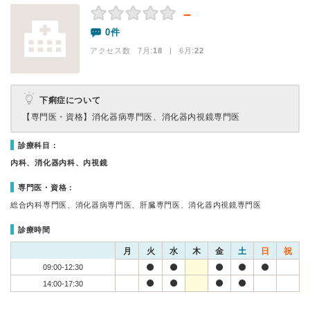
－
0件
アクセス数 7月:
18
| 6月:
22
下痢症について
【専門医・資格】
消化器病専門医、消化器内視鏡専門医
診療科目：
内科、消化器内科、内視鏡
専門医・資格：
総合内科専門医、消化器病専門医、肝臓専門医、消化器内視鏡専門医
診療時間
月
火
水
木
金
土
日
祝
09:00-12:30
14:00-17:30