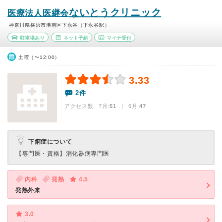
ないとうクリニック
医療法人医継会
神奈川県横浜市港南区下永谷（下永谷駅）
駐車場あり
ネット予約
マイナ受付
土曜（〜12:00）
3.33
2件
アクセス数 7月:
51
| 6月:
47
下痢症について
【専門医・資格】
消化器病専門医
内科
発熱
4.5
発熱外来
3.0