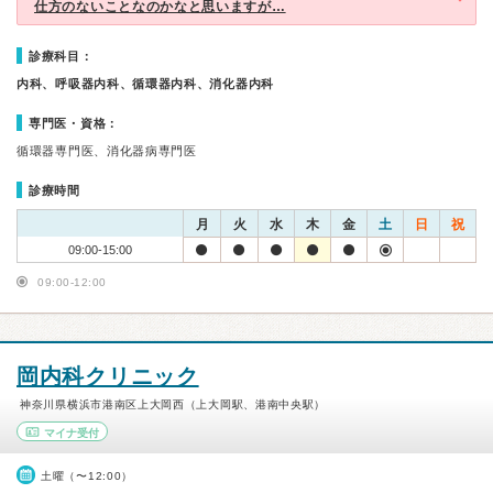
仕方のないことなのかなと思いますが…
診療科目：
内科、呼吸器内科、循環器内科、消化器内科
専門医・資格：
循環器専門医、消化器病専門医
診療時間
月
火
水
木
金
土
日
祝
09:00-15:00
09:00-12:00
岡内科クリニック
神奈川県横浜市港南区上大岡西（上大岡駅、港南中央駅）
マイナ受付
土曜（〜12:00）