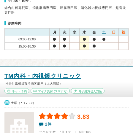
専門医・資格：
総合内科専門医、消化器病専門医、肝臓専門医、消化器内視鏡専門医、超音波
専門医
診療時間
月
火
水
木
金
土
日
祝
09:00-12:00
15:00-18:30
TM内科・内視鏡クリニック
神奈川県横浜市港南区最戸（上大岡駅）
ネット予約
マイナ受付
(スマホ可)
電子処方せん対応
土曜（〜17:30）
3.83
2件
アクセス数 7月:
130
| 6月:
165