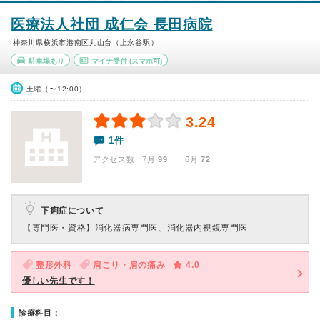
医療法人社団 成仁会 長田病院
神奈川県横浜市港南区丸山台（上永谷駅）
駐車場あり
マイナ受付
(スマホ可)
土曜（〜12:00）
3.24
1件
アクセス数 7月:
99
| 6月:
72
下痢症について
【専門医・資格】
消化器病専門医、消化器内視鏡専門医
整形外科
肩こり・肩の痛み
4.0
優しい先生です！
診療科目：