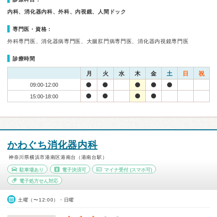
内科、消化器内科、外科、内視鏡、人間ドック
専門医・資格：
外科専門医、消化器病専門医、大腸肛門病専門医、消化器内視鏡専門医
診療時間
月
火
水
木
金
土
日
祝
09:00-12:00
15:00-18:00
かわぐち消化器内科
神奈川県横浜市港南区港南台（港南台駅）
駐車場あり
電子決済可
マイナ受付
(スマホ可)
電子処方せん対応
土曜（〜12:00）・日曜