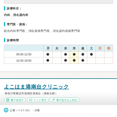
診療科目：
内科、消化器内科
専門医・資格：
総合内科専門医、消化器病専門医、消化器内視鏡専門医
診療時間
月
火
水
木
金
土
日
祝
09:00-12:00
16:30-18:00
よこはま港南台クリニック
神奈川県横浜市港南区港南台（港南台駅）
電子決済可
マイナ受付
電子処方せん対応
土曜（〜17:30）・日曜