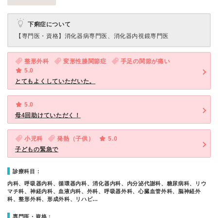
下痢症について
【専門医・資格】
消化器病専門医、消化器内視鏡専門医
整形外科
変形性膝関節症
手足の関節が痛い
5.0
とてもよくしていただいた。
5.0
母4回助けていただく！
小児科
発熱（子供）
5.0
子どもの緊急で
診療科目：
内科、呼吸器内科、循環器内科、消化器内科、内分泌代謝科、糖尿病科、リウ
マチ科、神経内科、血液内科、外科、呼吸器外科、心臓血管外科、脳神経外
科、整形外科、形成外科、リハビ…
専門医・資格：