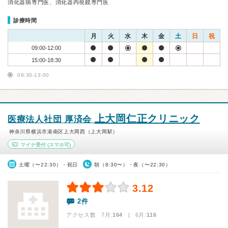
消化器病専門医、消化器内視鏡専門医
診療時間
月
火
水
木
金
土
日
祝
09:00-12:00
15:00-18:30
09:30-13:00
上大岡仁正クリニック
医療法人社団 厚済会
神奈川県横浜市港南区上大岡西（上大岡駅）
マイナ受付
(スマホ可)
土曜（〜22:30）・祝日
朝（8:30〜）・夜（〜22:30）
3.12
2件
アクセス数 7月:
164
| 6月:
116