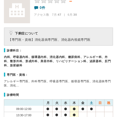
－
0件
アクセス数 7月:
47
| 6月:
30
下痢症について
【専門医・資格】
消化器病専門医、消化器内視鏡専門医
診療科目：
内科、呼吸器内科、循環器内科、消化器内科、糖尿病科、アレルギー科、外
科、整形外科、形成外科、美容外科、リハビリテーション科、泌尿器科、肛門
科、放射線科
専門医・資格：
アレルギー専門医、外科専門医、呼吸器専門医、循環器専門医、消化器病専門
医、消化…
診療時間
月
火
水
木
金
土
日
祝
09:00-12:00
13:30-17:00