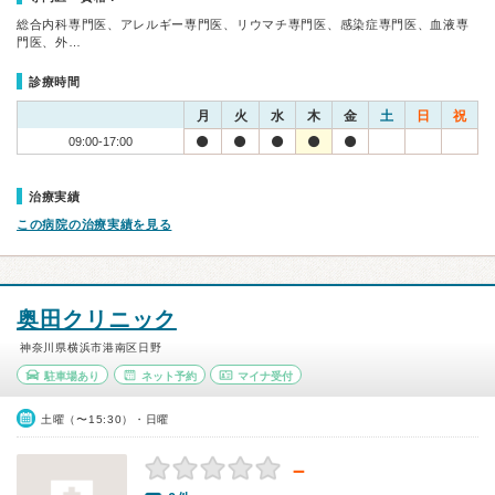
総合内科専門医、アレルギー専門医、リウマチ専門医、感染症専門医、血液専
門医、外…
診療時間
月
火
水
木
金
土
日
祝
09:00-17:00
治療実績
この病院の治療実績を見る
奥田クリニック
神奈川県横浜市港南区日野
駐車場あり
ネット予約
マイナ受付
土曜（〜15:30）・日曜
－