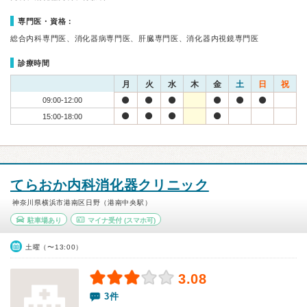
専門医・資格：
総合内科専門医、消化器病専門医、肝臓専門医、消化器内視鏡専門医
診療時間
月
火
水
木
金
土
日
祝
09:00-12:00
15:00-18:00
てらおか内科消化器クリニック
神奈川県横浜市港南区日野（港南中央駅）
駐車場あり
マイナ受付
(スマホ可)
土曜（〜13:00）
3.08
3件