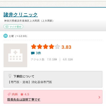
諸井クリニック
神奈川県横浜市港南区上大岡西（上大岡駅）
マイナ受付
土曜（〜12:00）
3.83
3件
アクセス数 7月:
159
| 6月:
116
下痢症について
【専門医・資格】
消化器病専門医
内科
4.5
院長先生は説明丁寧です