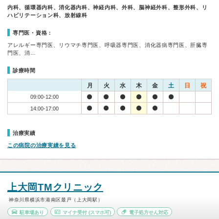
内科、循環器内科、消化器内科、神経内科、外科、脳神経外科、整形外科、リ
ハビリテーション科、放射線科
専門医・資格：
アレルギー専門医、リウマチ専門医、呼吸器専門医、消化器病専門医、肝臓専
門医、消…
診療時間
月
火
水
木
金
土
日
祝
09:00-12:00
14:00-17:00
治療実績
この病院の治療実績を見る
上大岡TMクリニック
神奈川県横浜市港南区最戸（上大岡駅）
駐車場あり
マイナ受付
(スマホ可)
電子処方せん対応