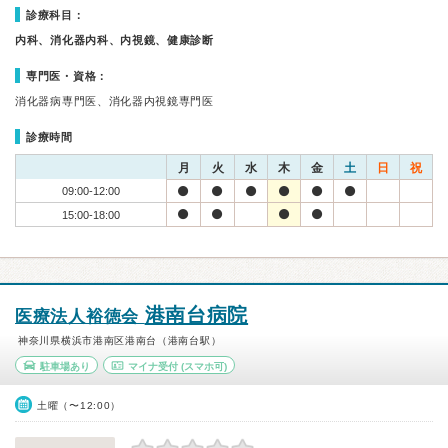
診療科目：
内科、消化器内科、内視鏡、健康診断
専門医・資格：
消化器病専門医、消化器内視鏡専門医
診療時間
月
火
水
木
金
土
日
祝
09:00-12:00
15:00-18:00
港南台病院
医療法人裕徳会
神奈川県横浜市港南区港南台（港南台駅）
駐車場あり
マイナ受付
(スマホ可)
土曜（〜12:00）