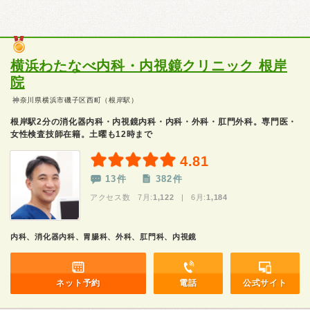
横浜わたなべ内科・内視鏡クリニック 根岸
院
神奈川県横浜市磯子区西町（根岸駅）
根岸駅2分の消化器内科・内視鏡内科・内科・外科・肛門外科。専門医・
女性検査技師在籍。土曜も12時まで
4.81
13件
382件
アクセス数 7月:
1,122
| 6月:
1,184
内科、消化器内科、胃腸科、外科、肛門科、内視鏡
ネット予約
電話
公式サイト