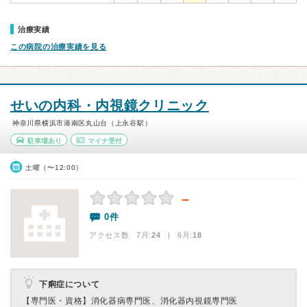
治療実績
この病院の治療実績を見る
せいの内科・内視鏡クリニック
神奈川県横浜市港南区丸山台（上永谷駅）
駐車場あり
マイナ受付
土曜（〜12:00）
－
0件
アクセス数 7月:
24
| 6月:
18
下痢症について
【専門医・資格】
消化器病専門医、消化器内視鏡専門医