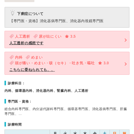
下痢症について
【専門医・資格】
消化器病専門医、消化器内視鏡専門医
人工透析
尿が出にくい
3.5
人工透析の感想です
内科
めまい
頭が痛い・めまい・咳（セキ）・吐き気・嘔吐
3.0
こちらに委ねられても、、
診療科目：
内科、循環器内科、消化器内科、腎臓内科、人工透析
専門医・資格：
総合内科専門医、内分泌代謝科専門医、循環器専門医、消化器病専門医、肝臓
専門医、…
診療時間
月
火
水
木
金
土
日
祝