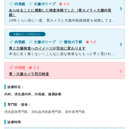
内視鏡
大腸ポリープ
5.0
あらゆることに感動した検査体験でした（胃カメラ＋大腸内視
鏡）
10年くらい前に一度、胃カメラと大腸内視鏡検査を経験してます。 定期的に胃の検査をしようとは思ってましたが、特に当時の胃カメラの苦しさの記憶で足が遠のいてました。 が、自分もそろそろいい年齢なので
大腸ポリープの口コミ
内視鏡
大腸ポリープ
慢性の下痢
5.0
胃と大腸検査へのイメージが完全に変わります
本当に全く痛くない！こんなに楽な検査ならもっと早く受ければよかったと心から思います。 下剤に関しては今回コロナ流行もあり普通に飲むパターンを選択しましたが、それは多少大変でしたので次回はそうではない
内視鏡
5.0
胃・大腸カメラ同日検査
診療科目：
内科、消化器内科、内視鏡、健康診断
専門医・資格：
消化器病専門医、消化器内視鏡専門医、老年病専門医
診療時間