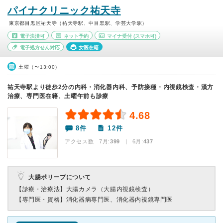
パイナクリニック祐天寺
東京都目黒区祐天寺（祐天寺駅、中目黒駅、学芸大学駅）
電子決済可
ネット予約
マイナ受付
(スマホ可)
電子処方せん対応
女医在籍
土曜（〜13:00）
祐天寺駅より徒歩2分の内科・消化器内科、予防接種・内視鏡検査・漢方
治療、専門医在籍、土曜午前も診療
4.68
8件
12件
アクセス数 7月:
399
| 6月:
437
大腸ポリープについて
【診療・治療法】
大腸カメラ（大腸内視鏡検査）
【専門医・資格】
消化器病専門医、消化器内視鏡専門医