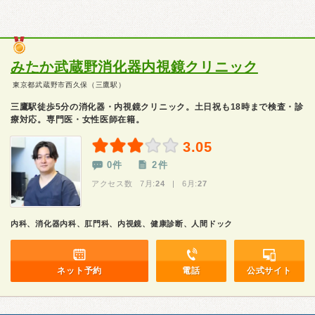
みたか武蔵野消化器内視鏡クリニック
東京都武蔵野市西久保（三鷹駅）
三鷹駅徒歩5分の消化器・内視鏡クリニック。土日祝も18時まで検査・診
療対応。専門医・女性医師在籍。
3.05
0件
2件
アクセス数 7月:
24
| 6月:
27
内科、消化器内科、肛門科、内視鏡、健康診断、人間ドック
ネット予約
電話
公式サイト