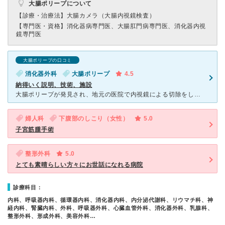
大腸ポリープについて
【診療・治療法】
大腸カメラ（大腸内視鏡検査）
【専門医・資格】
消化器病専門医、大腸肛門病専門医、消化器内視
鏡専門医
大腸ポリープの口コミ
消化器外科
大腸ポリープ
4.5
納得いく説明、技術、施設
大腸ポリープが発見され、地元の医院で内視鏡による切除をしてもらおうとおもったのだが、その地元医院では大腸ポリープひとつ切除するのに３泊４日の入院が必要とのことだったため、以前大腸ポリープ切除をしていた
婦人科
下腹部のしこり（女性）
5.0
子宮筋腫手術
整形外科
5.0
とても素晴らしい方々にお世話になれる病院
診療科目：
内科、呼吸器内科、循環器内科、消化器内科、内分泌代謝科、リウマチ科、神
経内科、腎臓内科、外科、呼吸器外科、心臓血管外科、消化器外科、乳腺科、
整形外科、形成外科、美容外科…