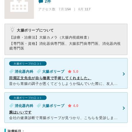
2件
アクセス数 7月:
154
| 6月:
117
大腸ポリープについて
【診療・治療法】
大腸カメラ（大腸内視鏡検査）
【専門医・資格】
消化器病専門医、大腸肛門病専門医、消化器内視
鏡専門医
大腸ポリープの口コミ
消化器内科
大腸ポリープ
5.0
田淵正文先生が自ら徹夜で手術してくれました。
昔から胃腸の調子が悪くてどうしようか悩んでいた際に、友人からこちらの中目黒消化器クリニックを教えてもらいました。 ここのレビューを見ていたので、時間はかかるかと思っていたのでそれに対する不満
大腸ポリープの口コミ
消化器内科
大腸ポリープ
4.0
腕はいいです
会社の健康診断で胃腸ポリープが見つかり、こちらを受診しました。口と肛門と両方から内視鏡を入れてポリープを切除しました。大腸内視鏡は全身麻酔のため、一晩入院することになります。ここは先生の説明も丁寧でわ
診療科目：