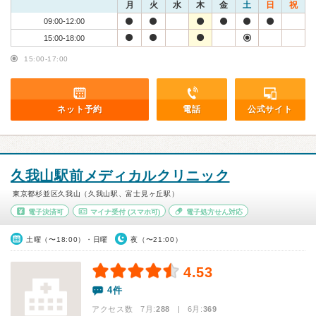
月
火
水
木
金
土
日
祝
09:00-12:00
15:00-18:00
15:00-17:00
ネット予約
電話
公式サイト
久我山駅前メディカルクリニック
東京都杉並区久我山（久我山駅、富士見ヶ丘駅）
電子決済可
マイナ受付
(スマホ可)
電子処方せん対応
土曜（〜18:00）・日曜
夜（〜21:00）
4.53
4件
アクセス数 7月:
288
| 6月:
369