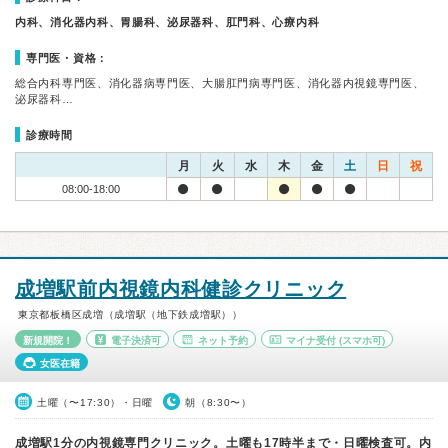
内科、消化器内科、胃腸科、泌尿器科、肛門科、心療内科
専門医・資格：
総合内科専門医、消化器病専門医、大腸肛門病専門医、消化器内視鏡専門医、
泌尿器科…
診療時間
月
火
水
木
金
土
日
祝
08:00-18:00
成増駅前内視鏡内科健診クリニック
東京都板橋区成増（成増駅（地下鉄成増駅））
新規開院！
電子決済可
ネット予約
マイナ受付
(スマホ可)
女医在籍
土曜（〜17:30）・日曜
朝（8:30〜）
成増駅1分の内視鏡専門クリニック。土曜も17時半まで・日曜検査可。内