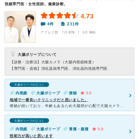
視鏡専門医・女性医師。健康診断。
4.73
4件
231件
アクセス数 7月:
876
| 6月:
865
大腸ポリープについて
【診療・治療法】
大腸カメラ（大腸内視鏡検査）
【専門医・資格】
消化器病専門医、消化器内視鏡専門医
大腸ポリープの口コミ
内視鏡
大腸ポリープ
便秘
5.0
地域で一番良いクリニックだと思いました。
便秘が続いており、年齢もあるため大腸癌が心配で大腸カメラを受けました。どこがいいかわからなかったので、家族が色々探してくれて私も探して、評判が良さそうなこちらを受けました。まず、受付の方たちがとても丁
大腸ポリープの口コミ
内視鏡
大腸ポリープ
胃痛・腹痛
5.0
技術力が高いと思います