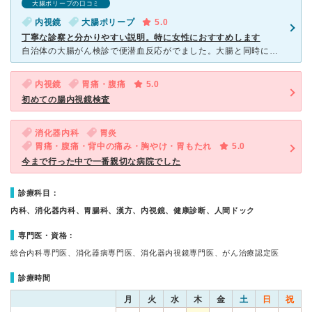
大腸ポリープの口コミ
内視鏡
大腸ポリープ
5.0
丁寧な診察と分かりやすい説明。特に女性におすすめします
自治体の大腸がん検診で便潜血反応がでました。大腸と同時に胃の内視鏡検査をお願いしました。両方とも初めてで不安だったので、院内で下剤を服用し、鎮静剤も使ってもらいました。 下剤を服用する間は個室を
内視鏡
胃痛・腹痛
5.0
初めての腸内視鏡検査
消化器内科
胃炎
胃痛・腹痛・背中の痛み・胸やけ・胃もたれ
5.0
今まで行った中で一番親切な病院でした
診療科目：
内科、消化器内科、胃腸科、漢方、内視鏡、健康診断、人間ドック
専門医・資格：
総合内科専門医、消化器病専門医、消化器内視鏡専門医、がん治療認定医
診療時間
月
火
水
木
金
土
日
祝