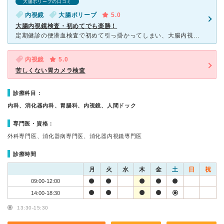
大腸ポリープの口コミ
内視鏡
大腸ポリープ
5.0
大腸内視鏡検査・初めてでも楽勝！
定期健診の便潜血検査で初めて引っ掛かってしまい、大腸内視鏡検査を勧められました。 大腸検査は下剤を飲んだり長い管を入れたりと壮絶なイメージしかなかったので、ググりまくって、詳しい説明のあったこちらを
内視鏡
5.0
苦しくない胃カメラ検査
診療科目：
内科、消化器内科、胃腸科、内視鏡、人間ドック
専門医・資格：
外科専門医、消化器病専門医、消化器内視鏡専門医
診療時間
月
火
水
木
金
土
日
祝
09:00-12:00
14:00-18:30
13:30-15:30