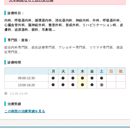
大学病院ならではの安心感
診療科目：
内科、呼吸器内科、循環器内科、消化器内科、神経内科、外科、呼吸器外科、
心臓血管外科、脳神経外科、整形外科、形成外科、リハビリテーション科、皮
膚科、泌尿器科、眼科、耳鼻咽…
専門医・資格：
総合内科専門医、総合診療専門医、アレルギー専門医、リウマチ専門医、感染
症専門医…
診療時間
月
火
水
木
金
土
日
祝
09:00-12:30
13:00-16:20
13:30-16:00
治療実績
この病院の治療実績を見る