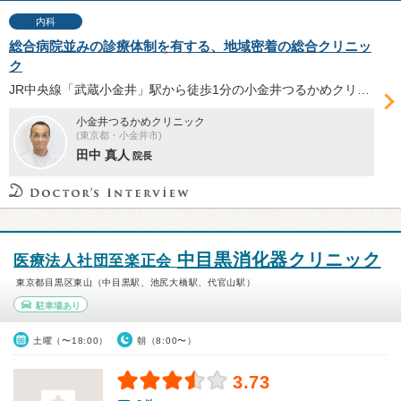
内科
総合病院並みの診療体制を有する、地域密着の総合クリニッ
ク
JR中央線「武蔵小金井」駅から徒歩1分の小金井つるかめクリニックは、総合病院並みの診療体制を有するクリニックだ。10以上の診療科と専門外来を開設し、検査設備も充実。そんな同院の特長について、呼吸器外科専門医の田中真人院長へお話を伺った。
小金井つるかめクリニック
(東京都・小金井市)
田中 真人
院長
中目黒消化器クリニック
医療法人社団至楽正会
東京都目黒区東山（中目黒駅、池尻大橋駅、代官山駅）
駐車場あり
土曜（〜18:00）
朝（8:00〜）
3.73