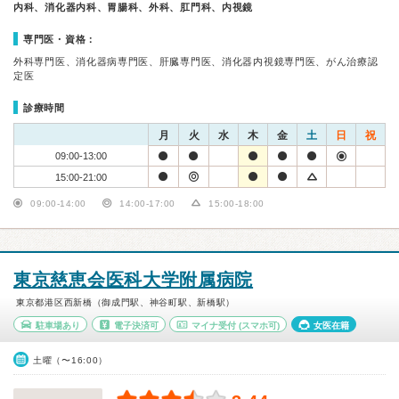
内科、消化器内科、胃腸科、外科、肛門科、内視鏡
専門医・資格：
外科専門医、消化器病専門医、肝臓専門医、消化器内視鏡専門医、がん治療認
定医
診療時間
月
火
水
木
金
土
日
祝
09:00-13:00
15:00-21:00
09:00-14:00
14:00-17:00
15:00-18:00
東京慈恵会医科大学附属病院
東京都港区西新橋（御成門駅、神谷町駅、新橋駅）
駐車場あり
電子決済可
マイナ受付
(スマホ可)
女医在籍
土曜（〜16:00）