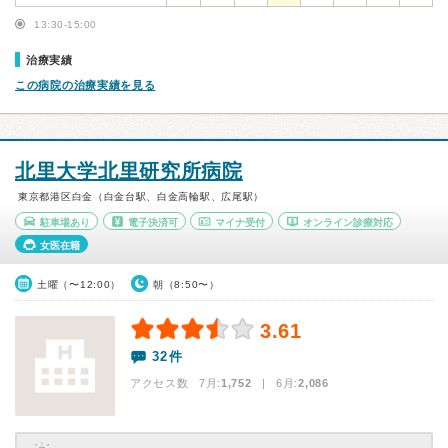
13:30-15:00
治療実績
この病院の治療実績を見る
北里大学北里研究所病院
東京都港区白金（白金台駅、白金高輪駅、広尾駅）
駐車場あり
電子決済可
マイナ受付
オンライン診療対応
女医在籍
土曜（〜12:00）
朝（8:50〜）
3.61
32件
アクセス数 7月:
1,752
| 6月:
2,086