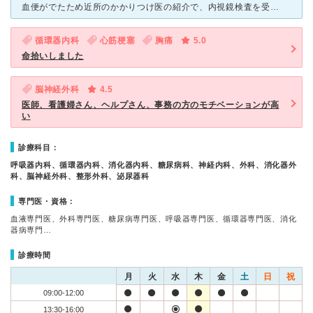
血便がでたため近所のかかりつけ医の紹介で、内視鏡検査を受けました。この病院は、医療クラークが要所に配置されており、検査室やトイレ等、行きたいところへ行くのに迷わずに行くことができます。検査の結果、ポリ
循環器内科
心筋梗塞
胸痛
5.0
命拾いしました
脳神経外科
4.5
医師、看護婦さん、ヘルプさん、事務の方のモチベーションが高
い
診療科目：
呼吸器内科、循環器内科、消化器内科、糖尿病科、神経内科、外科、消化器外
科、脳神経外科、整形外科、泌尿器科
専門医・資格：
血液専門医、外科専門医、糖尿病専門医、呼吸器専門医、循環器専門医、消化
器病専門…
診療時間
月
火
水
木
金
土
日
祝
09:00-12:00
13:30-16:00