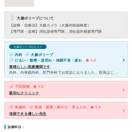
大腸ポリープについて
【診療・治療法】
大腸カメラ（大腸内視鏡検査）
【専門医・資格】
消化器病専門医、消化器内視鏡専門医
大腸ポリープの口コミ
内科
大腸ポリープ
だるい・動悸・息切れ・体調不良・疲れ
5.0
素晴らしい医療機関です
内科、内視鏡内科、肛門外科でお世話になりました。院長はじめ皆様本当に丁寧で優しくご対応くださり、具合が悪くてなんとなく体調が不安な時でも、安心して受診することができました。検査の結果、ポリープも取るこ
予防接種
5.0
親切なクリニック
胃腸科
胃痛・腹痛・胸やけ・胃もたれ
5.0
信頼できる優しい先生
診療科目：