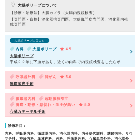
大腸ポリープについて
【診療・治療法】
大腸カメラ（大腸内視鏡検査）
【専門医・資格】
消化器病専門医、大腸肛門病専門医、消化器内視
鏡専門医
大腸ポリープの口コミ
内科
大腸ポリープ
4.5
大腸ポリープ
平成２２年に下血があり、近くの内科で内視鏡検査をしたらポリープがあり、取って 検査したところ、クラス３（正常とも癌ともいえない）とのことで、もともと痔があるので出血は痔の方だといわれました。１年後再
呼吸器外科
肺がん
5.0
無痛肺癌手術
循環器内科
冠動脈狭窄症
胸痛・動悸・息切れ・血圧が高い
5.0
心臓カテーテル手術
診療科目：
内科、呼吸器内科、循環器内科、消化器内科、内分泌代謝科、糖尿病科、リウ
マチ科、神経内科、血液内科、外科、呼吸器外科、心臓血管外科、消化器外