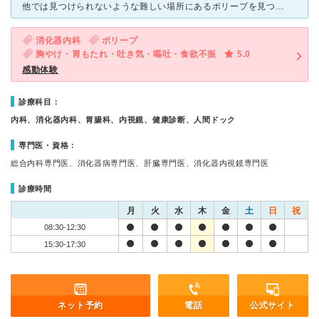
他では見つけられないような難しい場所にあるポリープを見つけてもらい、切除してもらいました。 大腸癌になるポリープという事で、見つけて頂けなければ大変な事になる所でした。 麻酔をかけて頂いたので
消化器内科
ポリープ
胸やけ・胃もたれ・吐き気・嘔吐・食欲不振
5.0
感動体験
診療科目：
内科、消化器内科、胃腸科、内視鏡、健康診断、人間ドック
専門医・資格：
総合内科専門医、消化器病専門医、肝臓専門医、消化器内視鏡専門医
診療時間
月
火
水
木
金
土
日
祝
08:30-12:30
15:30-17:30
ネット予約
電話
公式サイト