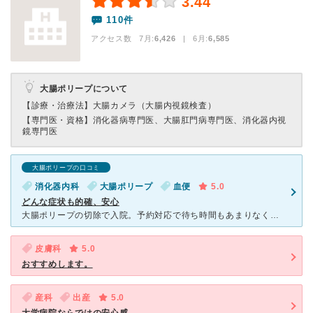
3.44
110件
アクセス数 7月:
6,426
| 6月:
6,585
大腸ポリープについて
【診療・治療法】
大腸カメラ（大腸内視鏡検査）
【専門医・資格】
消化器病専門医、大腸肛門病専門医、消化器内視
鏡専門医
大腸ポリープの口コミ
消化器内科
大腸ポリープ
血便
5.0
どんな症状も的確、安心
大腸ポリープの切除で入院。予約対応で待ち時間もあまりなく、比較的スムーズに数度の診断を行うことごできました。 丁寧な検査、そして病状の詳しい説明などとても安心感があります。術前、術後の説明や準備・対
皮膚科
5.0
おすすめします。
産科
出産
5.0