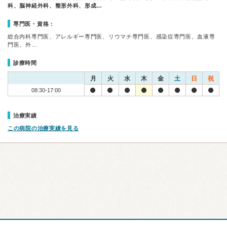
科、脳神経外科、整形外科、形成…
専門医・資格：
総合内科専門医、アレルギー専門医、リウマチ専門医、感染症専門医、血液専
門医、外…
診療時間
月
火
水
木
金
土
日
祝
08:30-17:00
治療実績
この病院の治療実績を見る