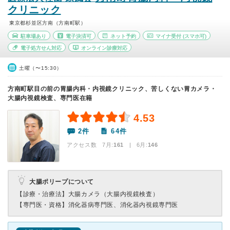
クリニック
東京都杉並区方南（方南町駅）
駐車場あり
電子決済可
ネット予約
マイナ受付
(スマホ可)
電子処方せん対応
オンライン診療対応
土曜（〜15:30）
方南町駅目の前の胃腸内科・内視鏡クリニック、苦しくない胃カメラ・
大腸内視鏡検査、専門医在籍
4.53
2件
64件
アクセス数 7月:
161
| 6月:
146
大腸ポリープについて
【診療・治療法】
大腸カメラ（大腸内視鏡検査）
【専門医・資格】
消化器病専門医、消化器内視鏡専門医