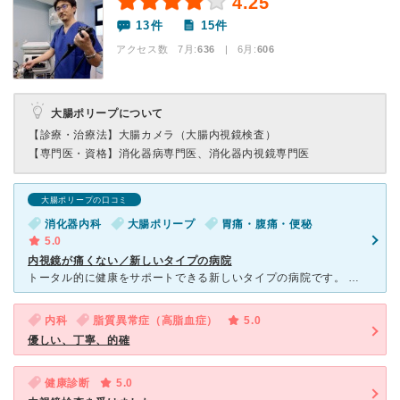
4.25
13件
15件
アクセス数 7月:
636
| 6月:
606
大腸ポリープについて
【診療・治療法】
大腸カメラ（大腸内視鏡検査）
【専門医・資格】
消化器病専門医、消化器内視鏡専門医
大腸ポリープの口コミ
消化器内科
大腸ポリープ
胃痛・腹痛・便秘
5.0
内視鏡が痛くない／新しいタイプの病院
トータル的に健康をサポートできる新しいタイプの病院です。 健康診療と自由診療があり症状によって自分で選択できます。個人的には、これからの病院は枠に囚われず選択できる方がいいと思っていますので「東
内科
脂質異常症（高脂血症）
5.0
優しい、丁寧、的確
健康診断
5.0