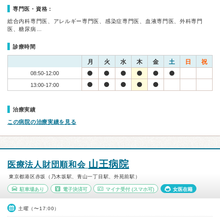
専門医・資格：
総合内科専門医、アレルギー専門医、感染症専門医、血液専門医、外科専門
医、糖尿病…
診療時間
月
火
水
木
金
土
日
祝
08:50-12:00
13:00-17:00
治療実績
この病院の治療実績を見る
山王病院
医療法人財団順和会
東京都港区赤坂（乃木坂駅、青山一丁目駅、外苑前駅）
駐車場あり
電子決済可
マイナ受付
(スマホ可)
女医在籍
土曜（〜17:00）