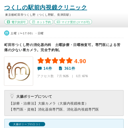
つくしの駅前内視鏡クリニック
東京都町田市つくし野（つくし野駅、長津田駅）
電子決済可
ネット予約
マイナ受付
(スマホ可)
土曜（〜17:00）・日曜
町田市つくし野の消化器内科 土曜診療・日曜検査可。専門医による苦
痛の少ない胃カメラ。完全予約制。
4.90
14件
361件
アクセス数 7月:
925
| 6月:
676
大腸ポリープについて
【診療・治療法】
大腸カメラ（大腸内視鏡検査）
【専門医・資格】
消化器病専門医、消化器内視鏡専門医
大腸ポリープの口コミ