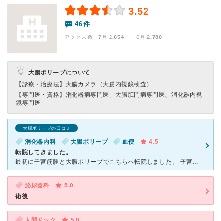
3.52
46件
アクセス数 7月:
2,654
| 6月:
2,780
大腸ポリープについて
【診療・治療法】
大腸カメラ（大腸内視鏡検査）
【専門医・資格】
消化器病専門医、大腸肛門病専門医、消化器内視
鏡専門医
大腸ポリープの口コミ
消化器内科
大腸ポリープ
血便
4.5
転院してきました。
最初に子宮筋腫と大腸ポリープでこちらへ転院しました。 子宮筋腫の手術前に大腸ポリープが良性である事の確定が必要となり、先に大腸ポリープの切除をしました。（子宮筋腫はこれからです） 子宮筋腫の前
泌尿器科
5.0
術後
人間ドック
5.0