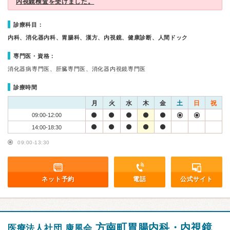
内視鏡検査を受けました。
診療科目：
内科、消化器内科、胃腸科、漢方、内視鏡、健康診断、人間ドック
専門医・資格：
消化器病専門医、肝臓専門医、消化器内視鏡専門医
診療時間
月
火
水
木
金
土
日
祝
09:00-12:00
14:00-18:30
09:00-13:30
ネット予約
電話
公式サイト
方南町胃腸内科・内視鏡
医療法人社団 康風会