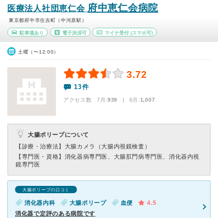
府中恵仁会病院
医療法人社団恵仁会
東京都府中市住吉町（中河原駅）
駐車場あり
電子決済可
マイナ受付
(スマホ可)
土曜（〜12:00）
3.72
13件
アクセス数 7月:
939
| 6月:
1,007
大腸ポリープについて
【診療・治療法】
大腸カメラ（大腸内視鏡検査）
【専門医・資格】
消化器病専門医、大腸肛門病専門医、消化器内視
鏡専門医
大腸ポリープの口コミ
消化器内科
大腸ポリープ
血便
4.5
消化器で定評のある病院です