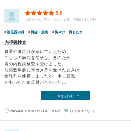
5.0
おのちゃん（本人・20代・女性・掲載口コミ3件）
消化器内科
胃痛・腹痛
胸やけ・胃もたれ
内視鏡検査
胃通や胸焼けが続いていたため、
こちらの病院を受診し、念のため
胃の内視鏡検査を受けました。
前回数年前に胃カメラを受けたときは
鎮静剤を使用しましたが、少し意識
があったため反射が辛かった...
続きを読む
2024年03月受診 / 2024年03月投稿
1人が参考になった