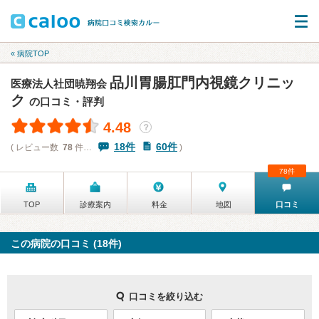
« 病院TOP
品川胃腸肛門内視鏡クリニッ
医療法人社団暁翔会
ク
の口コミ・評判
4.48
？
18件
60件
( レビュー数
78
件…
)
78件
TOP
診療案内
料金
地図
口コミ
この病院の口コミ (18件)
口コミを絞り込む