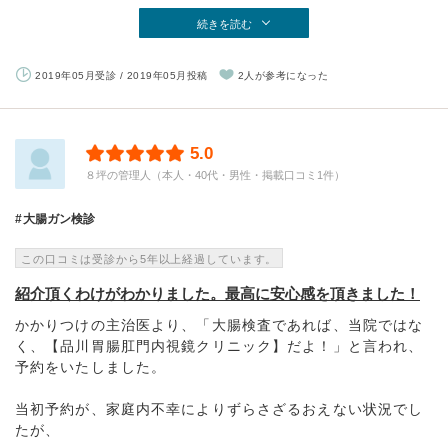
続きを読む
2019年05月受診 / 2019年05月投稿
2人が参考になった
5.0
８坪の管理人（本人・40代・男性・掲載口コミ1件）
大腸ガン検診
この口コミは受診から5年以上経過しています。
紹介頂くわけがわかりました。最高に安心感を頂きました！
かかりつけの主治医より、「大腸検査であれば、当院ではな
く、【品川胃腸肛門内視鏡クリニック】だよ！」と言われ、
予約をいたしました。
当初予約が、家庭内不幸によりずらさざるおえない状況でし
たが、