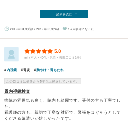
...
続きを読む
2019年03月受診 / 2019年03月投稿
1人が参考になった
5.0
mi（本人・40代・男性・掲載口コミ1件）
内視鏡
胃炎
胸やけ・胃もたれ
この口コミは受診から5年以上経過しています。
胃内視鏡検査
病院の雰囲気も良く、院内も綺麗です。受付の方も丁寧でし
た。
看護師の方も、親切で丁寧な対応で、緊張をほぐそうとして
くださる気遣いが嬉しかったです。