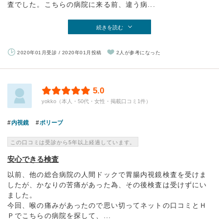
査でした。こちらの病院に来る前、違う病...
続きを読む
2020年01月受診 / 2020年01月投稿
2人が参考になった
5.0
yokko（本人・50代・女性・掲載口コミ1件）
内視鏡
ポリープ
この口コミは受診から5年以上経過しています。
安心できる検査
以前、他の総合病院の人間ドックで胃腸内視鏡検査を受けま
したが、かなりの苦痛があった為、その後検査は受けずにい
ました。
今回、喉の痛みがあったので思い切ってネットの口コミとＨ
Ｐでこちらの病院を探して、...